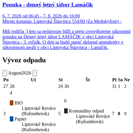
Ponuka - denný letný tábor Lamáčik
6. 7. 2026 od 06:45 - 7. 8. 2026 do 16:00
Miesto konania:
Liptovská Štiavnica 554/60 (Za Medokyšom) -
Milí rodičia :) leto sa neúprosne blíži a preto zverejňujeme súkromnú
ponuku na Denný letný tábor LAMÁČIK v obci Liptovská
Štiavnica - 3. ročník. O deti sa budú starať skúsené animátorky v
súkromnom areáli v obci Liptovská Štiavnica - Lamáčik.
Vývoz odpadu
August
2026
Po
Ut
St
Št
Pi
So
Ne
27
28
29
30
31
1
2
4
6
BIO
Liptovské Revúce
Komunálny odpad
3
(Ružomberok)
5
7
8
9
Liptovské Revúce
Papier
(Ružomberok)
Liptovské Revúce
(Ružomberok)