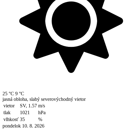
25 °C
9 °C
jasná obloha, slabý severovýchodný vietor
vietor
SV, 1.57
m/s
tlak
1021
hPa
vlhkosť
35
%
pondelok 10. 8. 2026