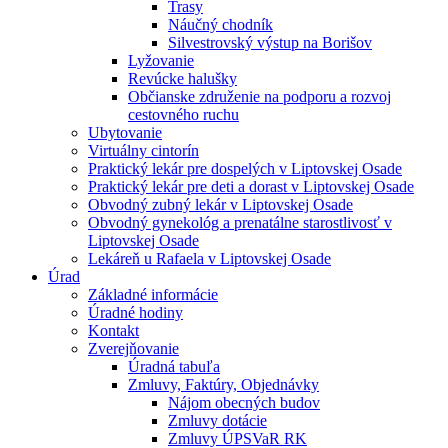
Trasy
Náučný chodník
Silvestrovský výstup na Borišov
Lyžovanie
Revúcke halušky
Občianske združenie na podporu a rozvoj
cestovného ruchu
Ubytovanie
Virtuálny cintorín
Praktický lekár pre dospelých v Liptovskej Osade
Praktický lekár pre deti a dorast v Liptovskej Osade
Obvodný zubný lekár v Liptovskej Osade
Obvodný gynekológ a prenatálne starostlivosť v
Liptovskej Osade
Lekáreň u Rafaela v Liptovskej Osade
Úrad
Základné informácie
Úradné hodiny
Kontakt
Zverejňovanie
Úradná tabuľa
Zmluvy, Faktúry, Objednávky
Nájom obecných budov
Zmluvy dotácie
Zmluvy ÚPSVaR RK