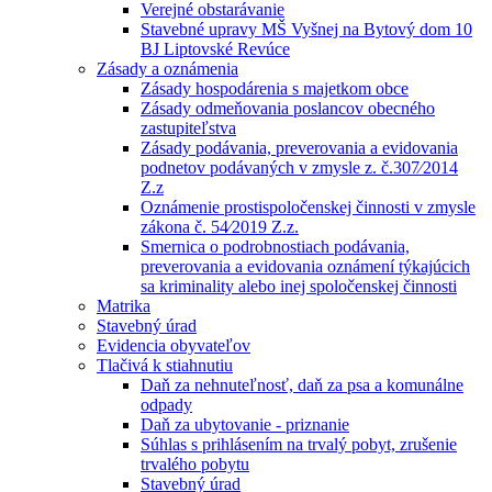
Verejné obstarávanie
Stavebné upravy MŠ Vyšnej na Bytový dom 10
BJ Liptovské Revúce
Zásady a oznámenia
Zásady hospodárenia s majetkom obce
Zásady odmeňovania poslancov obecného
zastupiteľstva
Zásady podávania, preverovania a evidovania
podnetov podávaných v zmysle z. č.307⁄2014
Z.z
Oznámenie prostispoločenskej činnosti v zmysle
zákona č. 54⁄2019 Z.z.
Smernica o podrobnostiach podávania,
preverovania a evidovania oznámení týkajúcich
sa kriminality alebo inej spoločenskej činnosti
Matrika
Stavebný úrad
Evidencia obyvateľov
Tlačivá k stiahnutiu
Daň za nehnuteľnosť, daň za psa a komunálne
odpady
Daň za ubytovanie - priznanie
Súhlas s prihlásením na trvalý pobyt, zrušenie
trvalého pobytu
Stavebný úrad