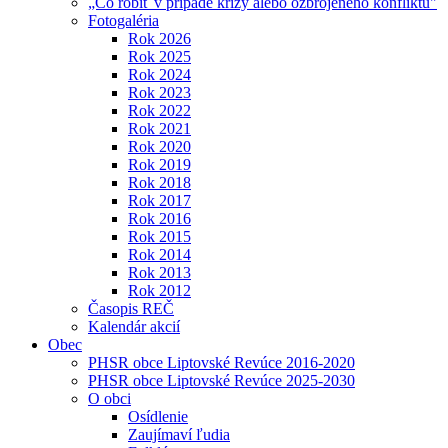
„Čo robiť v prípade krízy alebo ozbrojeného konfliktu"
Fotogaléria
Rok 2026
Rok 2025
Rok 2024
Rok 2023
Rok 2022
Rok 2021
Rok 2020
Rok 2019
Rok 2018
Rok 2017
Rok 2016
Rok 2015
Rok 2014
Rok 2013
Rok 2012
Časopis REČ
Kalendár akcií
Obec
PHSR obce Liptovské Revúce 2016-2020
PHSR obce Liptovské Revúce 2025-2030
O obci
Osídlenie
Zaujímaví ľudia