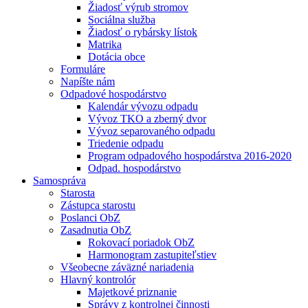
Žiadosť výrub stromov
Sociálna služba
Žiadosť o rybársky lístok
Matrika
Dotácia obce
Formuláre
Napíšte nám
Odpadové hospodárstvo
Kalendár vývozu odpadu
Vývoz TKO a zberný dvor
Vývoz separovaného odpadu
Triedenie odpadu
Program odpadového hospodárstva 2016-2020
Odpad. hospodárstvo
Samospráva
Starosta
Zástupca starostu
Poslanci ObZ
Zasadnutia ObZ
Rokovací poriadok ObZ
Harmonogram zastupiteľstiev
Všeobecne záväzné nariadenia
Hlavný kontrolór
Majetkové priznanie
Správy z kontrolnej činnosti