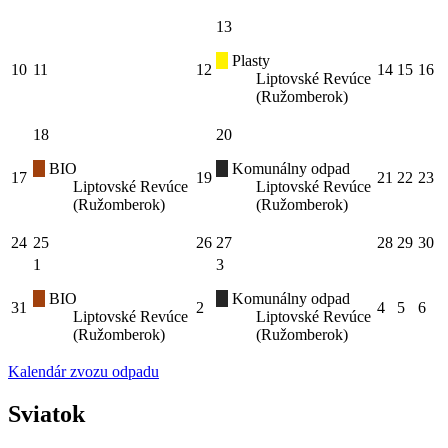
13
Plasty
10
11
12
14
15
16
Liptovské Revúce
(Ružomberok)
18
20
BIO
Komunálny odpad
17
19
21
22
23
Liptovské Revúce
Liptovské Revúce
(Ružomberok)
(Ružomberok)
24
25
26
27
28
29
30
1
3
BIO
Komunálny odpad
31
2
4
5
6
Liptovské Revúce
Liptovské Revúce
(Ružomberok)
(Ružomberok)
Kalendár zvozu odpadu
Sviatok