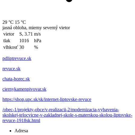
29 °C
15 °C
jasná obloha, mierny severný vietor
vietor
S, 3.71
m/s
tlak
1016
hPa
vlhkosť
30
%
pdliptrevuce.sk
revuce.sk
chata-horec.sk
ciernykamenpivovar.sk
https://shop.upc.sk/sk/internet-liptovske-revuce
/obec-1/projekty-obce/v-realizacii-2/modernizacia-vybavenia-
skolskej-telocvicne-v-zakladnej-skole-s-materskou-skolou-liptovske-
revuce-1918sk.html
Adresa