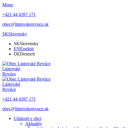
Menu
+421 44 4397 171
obec@liptovskerevuce.sk
SK
Slovensky
SK
Slovensky
EN
English
DE
Deutsch
Liptovské
Revúce
Liptovské
Revúce
+421 44 4397 171
obec@liptovskerevuce.sk
Udalosti v obci
Aktuality