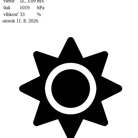
vietor
JZ, 3.09
m/s
tlak
1019
hPa
vlhkosť
33
%
utorok 11. 8. 2026