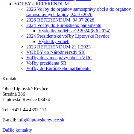
VOĽBY a REFERENDUM
2026 Voľby do orgánov samosprávy obcí a do orgánov
samosprávnych krajov, 24.10.2026
2026 REFERENDUM, 04.07.2026
2024 Voľby do Európskeho parlamentu
Výsledky volieb - EP 2024 (8.6.2024)
2024 Prezidentské voľby Liptovské Revúce
Výsledky volieb
2023 REFERENDUM 21.1.2023
VOĽBY do Národnej rady SR
Voľby do samosprávy obcí a VUC
Voľby prezidenta SR
Voľby do Európskeho parlamentu
Kontakt
Obec Liptovské Revúce
Stredná 386
Liptovské Revúce 03474
Tel.: +421 44 4397 171
E-mail:
info@liptovskerevuce.sk
Dalšie kontakty