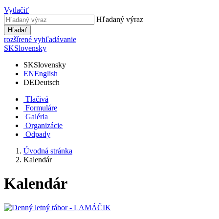
Vytlačiť
Hľadaný výraz
Hľadať
rozšírené vyhľadávanie
SK
Slovensky
SK
Slovensky
EN
English
DE
Deutsch
Tlačivá
Formuláre
Galéria
Organizácie
Odpady
Úvodná stránka
Kalendár
Kalendár