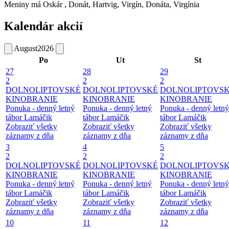
Meniny má
Oskár
, Donát, Hartvig, Virgín, Donáta, Virgínia
Kalendár akcií
August
2026
Po
Ut
St
27
28
29
2
2
2
DOLNOLIPTOVSKÉ
DOLNOLIPTOVSKÉ
DOLNOLIPTOVS
KINOBRANIE
KINOBRANIE
KINOBRANIE
Ponuka - denný letný
Ponuka - denný letný
Ponuka - denný letný
tábor Lamáčik
tábor Lamáčik
tábor Lamáčik
Zobraziť všetky
Zobraziť všetky
Zobraziť všetky
záznamy z dňa
záznamy z dňa
záznamy z dňa
3
4
5
2
2
2
DOLNOLIPTOVSKÉ
DOLNOLIPTOVSKÉ
DOLNOLIPTOVS
KINOBRANIE
KINOBRANIE
KINOBRANIE
Ponuka - denný letný
Ponuka - denný letný
Ponuka - denný letný
tábor Lamáčik
tábor Lamáčik
tábor Lamáčik
Zobraziť všetky
Zobraziť všetky
Zobraziť všetky
záznamy z dňa
záznamy z dňa
záznamy z dňa
10
11
12