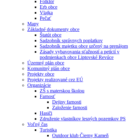
Folklór
Erb obce
Vlajka
Pečať
Mapy
Základné dokumenty obce
Štatút obce
Sadzobník správnych poplatkov
Sadzobník majetku obce určený na prenájom
Zásady vybavovania sťažností a petícií v
podmienkach obce Liptovské Revúce
Územný plán obce
Komunitný plán obce
Projekty obce
Projekty realizované cez EÚ
Organizácie
ZŠ s materskou školou
Farnosť
Dejiny farnosti
Založenie farnosti
Hasiči
Združenie vlastníkov lesných pozemkov PS
Voľný čas
Turistika
Outdoor klub Čierny Kameň