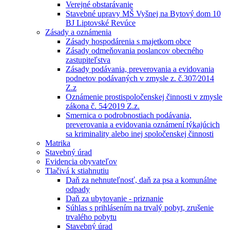
Verejné obstarávanie
Stavebné upravy MŠ Vyšnej na Bytový dom 10
BJ Liptovské Revúce
Zásady a oznámenia
Zásady hospodárenia s majetkom obce
Zásady odmeňovania poslancov obecného
zastupiteľstva
Zásady podávania, preverovania a evidovania
podnetov podávaných v zmysle z. č.307⁄2014
Z.z
Oznámenie prostispoločenskej činnosti v zmysle
zákona č. 54⁄2019 Z.z.
Smernica o podrobnostiach podávania,
preverovania a evidovania oznámení týkajúcich
sa kriminality alebo inej spoločenskej činnosti
Matrika
Stavebný úrad
Evidencia obyvateľov
Tlačivá k stiahnutiu
Daň za nehnuteľnosť, daň za psa a komunálne
odpady
Daň za ubytovanie - priznanie
Súhlas s prihlásením na trvalý pobyt, zrušenie
trvalého pobytu
Stavebný úrad