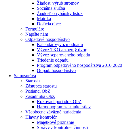
Žiadosť výrub stromov
Sociálna služba
Žiadosť o rybársky lístok
Matrika
Dotácia obce
Formuláre
Napíšte nám
Odpadové hospodárstvo
Kalendár vývozu odpadu
Vývoz TKO a zberný dvor
Vývoz separovaného odpadu
Triedenie odpadu
Program odpadového hospodárstva 2016-2020
Odpad. hospodárstvo
Samospráva
Starosta
Zástupca starostu
Poslanci ObZ
Zasadnutia ObZ
Rokovací poriadok ObZ
Harmonogram zastupiteľstiev
Všeobecne záväzné nariadenia
Hlavný kontrolór
Majetkové priznanie
Správy z kontrolnej činnosti