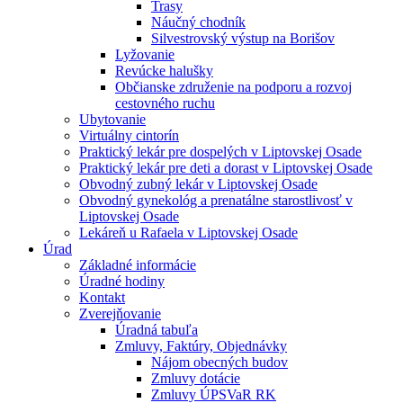
Trasy
Náučný chodník
Silvestrovský výstup na Borišov
Lyžovanie
Revúcke halušky
Občianske združenie na podporu a rozvoj
cestovného ruchu
Ubytovanie
Virtuálny cintorín
Praktický lekár pre dospelých v Liptovskej Osade
Praktický lekár pre deti a dorast v Liptovskej Osade
Obvodný zubný lekár v Liptovskej Osade
Obvodný gynekológ a prenatálne starostlivosť v
Liptovskej Osade
Lekáreň u Rafaela v Liptovskej Osade
Úrad
Základné informácie
Úradné hodiny
Kontakt
Zverejňovanie
Úradná tabuľa
Zmluvy, Faktúry, Objednávky
Nájom obecných budov
Zmluvy dotácie
Zmluvy ÚPSVaR RK