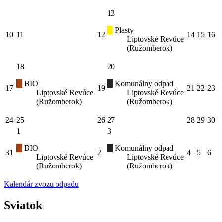
13
Plasty
10
11
12
14
15
16
Liptovské Revúce
(Ružomberok)
18
20
BIO
Komunálny odpad
17
19
21
22
23
Liptovské Revúce
Liptovské Revúce
(Ružomberok)
(Ružomberok)
24
25
26
27
28
29
30
1
3
BIO
Komunálny odpad
31
2
4
5
6
Liptovské Revúce
Liptovské Revúce
(Ružomberok)
(Ružomberok)
Kalendár zvozu odpadu
Sviatok