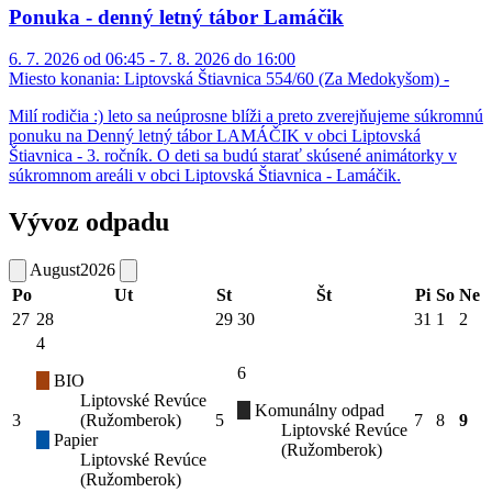
Ponuka - denný letný tábor Lamáčik
6. 7. 2026 od 06:45 - 7. 8. 2026 do 16:00
Miesto konania:
Liptovská Štiavnica 554/60 (Za Medokyšom) -
Milí rodičia :) leto sa neúprosne blíži a preto zverejňujeme súkromnú
ponuku na Denný letný tábor LAMÁČIK v obci Liptovská
Štiavnica - 3. ročník. O deti sa budú starať skúsené animátorky v
súkromnom areáli v obci Liptovská Štiavnica - Lamáčik.
Vývoz odpadu
August
2026
Po
Ut
St
Št
Pi
So
Ne
27
28
29
30
31
1
2
4
6
BIO
Liptovské Revúce
Komunálny odpad
3
(Ružomberok)
5
7
8
9
Liptovské Revúce
Papier
(Ružomberok)
Liptovské Revúce
(Ružomberok)