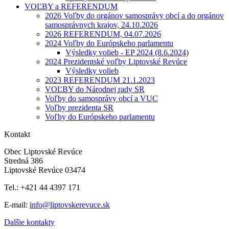
VOĽBY a REFERENDUM
2026 Voľby do orgánov samosprávy obcí a do orgánov
samosprávnych krajov, 24.10.2026
2026 REFERENDUM, 04.07.2026
2024 Voľby do Európskeho parlamentu
Výsledky volieb - EP 2024 (8.6.2024)
2024 Prezidentské voľby Liptovské Revúce
Výsledky volieb
2023 REFERENDUM 21.1.2023
VOĽBY do Národnej rady SR
Voľby do samosprávy obcí a VUC
Voľby prezidenta SR
Voľby do Európskeho parlamentu
Kontakt
Obec Liptovské Revúce
Stredná 386
Liptovské Revúce 03474
Tel.: +421 44 4397 171
E-mail:
info@liptovskerevuce.sk
Dalšie kontakty