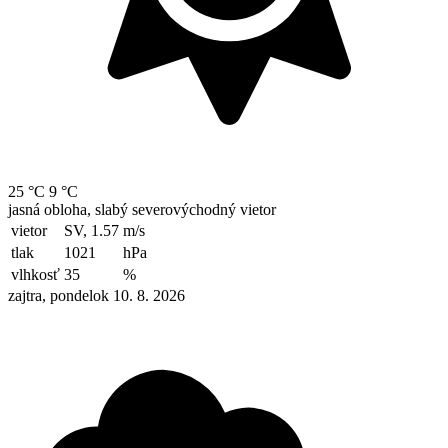
25 °C
9 °C
jasná obloha, slabý severovýchodný vietor
vietor
SV, 1.57
m/s
tlak
1021
hPa
vlhkosť
35
%
zajtra, pondelok 10. 8. 2026