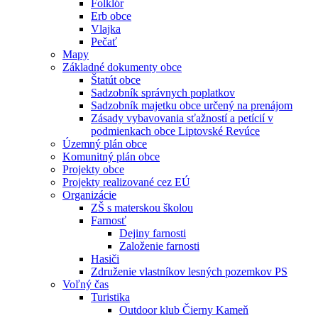
Folklór
Erb obce
Vlajka
Pečať
Mapy
Základné dokumenty obce
Štatút obce
Sadzobník správnych poplatkov
Sadzobník majetku obce určený na prenájom
Zásady vybavovania sťažností a petícií v
podmienkach obce Liptovské Revúce
Územný plán obce
Komunitný plán obce
Projekty obce
Projekty realizované cez EÚ
Organizácie
ZŠ s materskou školou
Farnosť
Dejiny farnosti
Založenie farnosti
Hasiči
Združenie vlastníkov lesných pozemkov PS
Voľný čas
Turistika
Outdoor klub Čierny Kameň