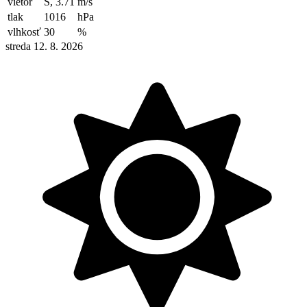
vietor
S, 3.71
m/s
tlak
1016
hPa
vlhkosť
30
%
streda 12. 8. 2026