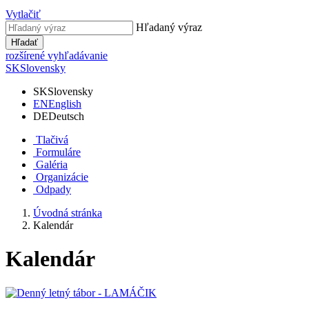
Vytlačiť
Hľadaný výraz
Hľadať
rozšírené vyhľadávanie
SK
Slovensky
SK
Slovensky
EN
English
DE
Deutsch
Tlačivá
Formuláre
Galéria
Organizácie
Odpady
Úvodná stránka
Kalendár
Kalendár