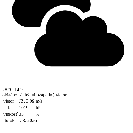
28 °C
14 °C
oblačno, slabý juhozápadný vietor
vietor
JZ, 3.09
m/s
tlak
1019
hPa
vlhkosť
33
%
utorok 11. 8. 2026