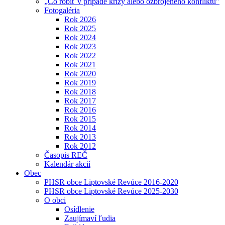
„Čo robiť v prípade krízy alebo ozbrojeného konfliktu"
Fotogaléria
Rok 2026
Rok 2025
Rok 2024
Rok 2023
Rok 2022
Rok 2021
Rok 2020
Rok 2019
Rok 2018
Rok 2017
Rok 2016
Rok 2015
Rok 2014
Rok 2013
Rok 2012
Časopis REČ
Kalendár akcií
Obec
PHSR obce Liptovské Revúce 2016-2020
PHSR obce Liptovské Revúce 2025-2030
O obci
Osídlenie
Zaujímaví ľudia