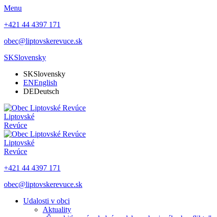
Menu
+421 44 4397 171
obec@liptovskerevuce.sk
SK
Slovensky
SK
Slovensky
EN
English
DE
Deutsch
Liptovské
Revúce
Liptovské
Revúce
+421 44 4397 171
obec@liptovskerevuce.sk
Udalosti v obci
Aktuality