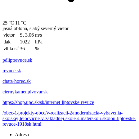
25 °C
11 °C
jasná obloha, slabý severný vietor
vietor
S, 3.06
m/s
tlak
1022
hPa
vlhkosť
36
%
pdliptrevuce.sk
revuce.sk
chata-horec.sk
ciernykamenpivovar.sk
https://shop.upc.sk/sk/internet-liptovske-revuce
/obec-1/projekty-obce/v-realizacii-2/modernizacia-vybavenia-
skolskej-telocvicne-v-zakladnej-skole-s-materskou-skolou-liptovske-
revuce-1918sk.html
Adresa