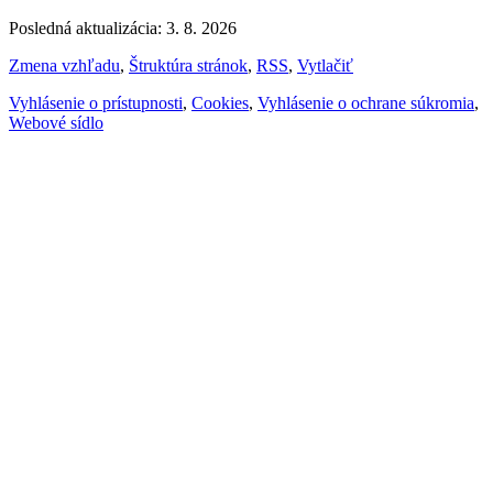
Posledná aktualizácia: 3. 8. 2026
Zmena vzhľadu
,
Štruktúra stránok
,
RSS
,
Vytlačiť
Vyhlásenie o prístupnosti
,
Cookies
,
Vyhlásenie o ochrane súkromia
,
Webové sídlo