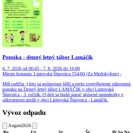
Ponuka - denný letný tábor Lamáčik
6. 7. 2026 od 06:45 - 7. 8. 2026 do 16:00
Miesto konania:
Liptovská Štiavnica 554/60 (Za Medokyšom) -
Milí rodičia :) leto sa neúprosne blíži a preto zverejňujeme súkromnú
ponuku na Denný letný tábor LAMÁČIK v obci Liptovská
Štiavnica - 3. ročník. O deti sa budú starať skúsené animátorky v
súkromnom areáli v obci Liptovská Štiavnica - Lamáčik.
Vývoz odpadu
August
2026
Po
Ut
St
Št
Pi
So
Ne