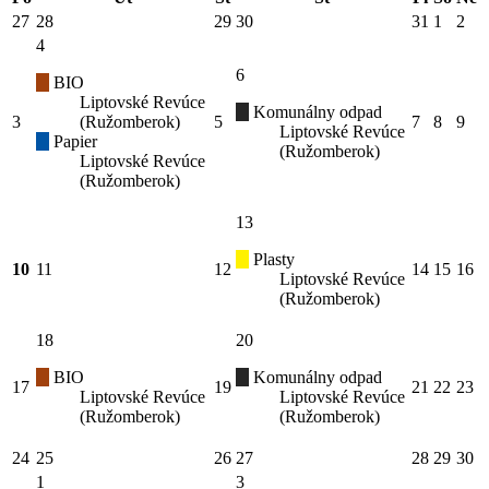
27
28
29
30
31
1
2
4
6
BIO
Liptovské Revúce
Komunálny odpad
3
(Ružomberok)
5
7
8
9
Liptovské Revúce
Papier
(Ružomberok)
Liptovské Revúce
(Ružomberok)
13
Plasty
10
11
12
14
15
16
Liptovské Revúce
(Ružomberok)
18
20
BIO
Komunálny odpad
17
19
21
22
23
Liptovské Revúce
Liptovské Revúce
(Ružomberok)
(Ružomberok)
24
25
26
27
28
29
30
1
3