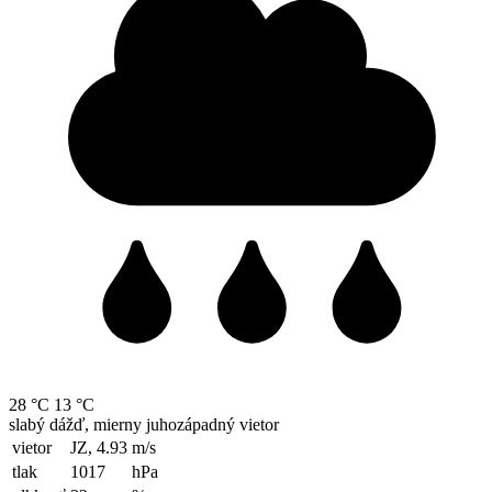
28 °C
13 °C
slabý dážď, mierny juhozápadný vietor
vietor
JZ, 4.93
m/s
tlak
1017
hPa