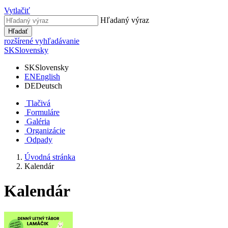
Vytlačiť
Hľadaný výraz
Hľadať
rozšírené vyhľadávanie
SK
Slovensky
SK
Slovensky
EN
English
DE
Deutsch
Tlačivá
Formuláre
Galéria
Organizácie
Odpady
Úvodná stránka
Kalendár
Kalendár