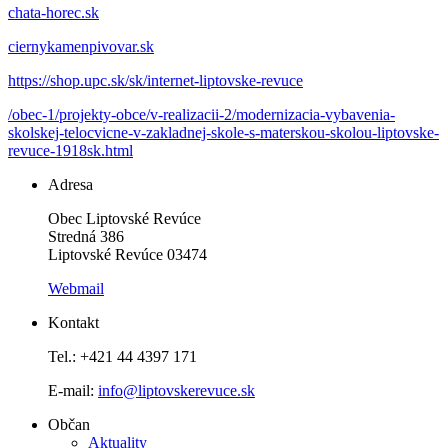
chata-horec.sk
ciernykamenpivovar.sk
https://shop.upc.sk/sk/internet-liptovske-revuce
/obec-1/projekty-obce/v-realizacii-2/modernizacia-vybavenia-
skolskej-telocvicne-v-zakladnej-skole-s-materskou-skolou-liptovske-
revuce-1918sk.html
Adresa
Obec Liptovské Revúce
Stredná 386
Liptovské Revúce 03474
Webmail
Kontakt
Tel.: +421 44 4397 171
E-mail:
info@liptovskerevuce.sk
Občan
Aktuality