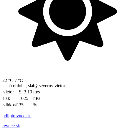
22 °C
7 °C
jasná obloha, slabý severný vietor
vietor
S, 3.19
m/s
tlak
1025
hPa
vlhkosť
35
%
pdliptrevuce.sk
revuce.sk