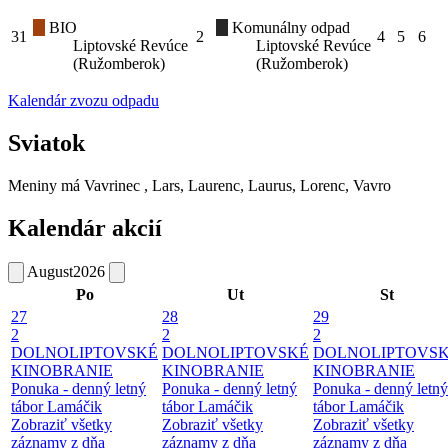
BIO
Komunálny odpad
31
2
4
5
6
Liptovské Revúce
Liptovské Revúce
(Ružomberok)
(Ružomberok)
Kalendár zvozu odpadu
Sviatok
Meniny má
Vavrinec
, Lars, Laurenc, Laurus, Lorenc, Vavro
Kalendár akcií
August
2026
Po
Ut
St
27
28
29
2
2
2
DOLNOLIPTOVSKÉ
DOLNOLIPTOVSKÉ
DOLNOLIPTOVS
KINOBRANIE
KINOBRANIE
KINOBRANIE
Ponuka - denný letný
Ponuka - denný letný
Ponuka - denný letný
tábor Lamáčik
tábor Lamáčik
tábor Lamáčik
Zobraziť všetky
Zobraziť všetky
Zobraziť všetky
záznamy z dňa
záznamy z dňa
záznamy z dňa