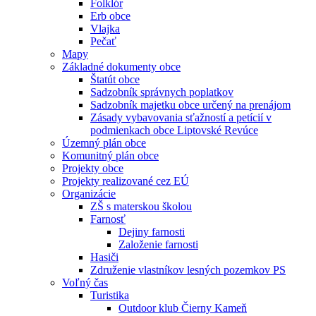
Folklór
Erb obce
Vlajka
Pečať
Mapy
Základné dokumenty obce
Štatút obce
Sadzobník správnych poplatkov
Sadzobník majetku obce určený na prenájom
Zásady vybavovania sťažností a petícií v
podmienkach obce Liptovské Revúce
Územný plán obce
Komunitný plán obce
Projekty obce
Projekty realizované cez EÚ
Organizácie
ZŠ s materskou školou
Farnosť
Dejiny farnosti
Založenie farnosti
Hasiči
Združenie vlastníkov lesných pozemkov PS
Voľný čas
Turistika
Outdoor klub Čierny Kameň