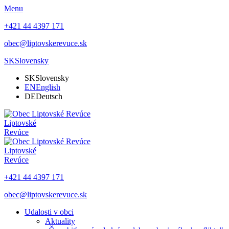
Menu
+421 44 4397 171
obec@liptovskerevuce.sk
SK
Slovensky
SK
Slovensky
EN
English
DE
Deutsch
Liptovské
Revúce
Liptovské
Revúce
+421 44 4397 171
obec@liptovskerevuce.sk
Udalosti v obci
Aktuality