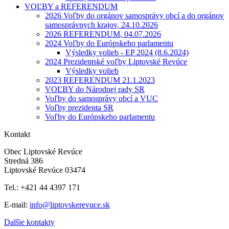
VOĽBY a REFERENDUM
2026 Voľby do orgánov samosprávy obcí a do orgánov
samosprávnych krajov, 24.10.2026
2026 REFERENDUM, 04.07.2026
2024 Voľby do Európskeho parlamentu
Výsledky volieb - EP 2024 (8.6.2024)
2024 Prezidentské voľby Liptovské Revúce
Výsledky volieb
2023 REFERENDUM 21.1.2023
VOĽBY do Národnej rady SR
Voľby do samosprávy obcí a VUC
Voľby prezidenta SR
Voľby do Európskeho parlamentu
Kontakt
Obec Liptovské Revúce
Stredná 386
Liptovské Revúce 03474
Tel.: +421 44 4397 171
E-mail:
info@liptovskerevuce.sk
Dalšie kontakty