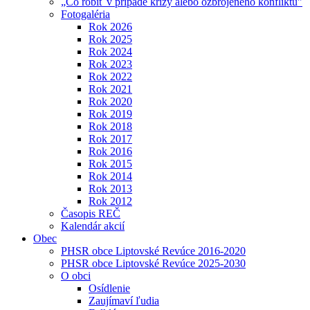
„Čo robiť v prípade krízy alebo ozbrojeného konfliktu"
Fotogaléria
Rok 2026
Rok 2025
Rok 2024
Rok 2023
Rok 2022
Rok 2021
Rok 2020
Rok 2019
Rok 2018
Rok 2017
Rok 2016
Rok 2015
Rok 2014
Rok 2013
Rok 2012
Časopis REČ
Kalendár akcií
Obec
PHSR obce Liptovské Revúce 2016-2020
PHSR obce Liptovské Revúce 2025-2030
O obci
Osídlenie
Zaujímaví ľudia