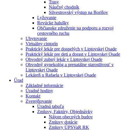
Trasy
Náučný chodník
Silvestrovský výstup na Borišov
Lyžovanie
Revúcke halušky
Občianske združenie na podporu a rozvoj
cestovného ruchu
Ubytovanie
Virtuálny cintorín
Praktický lekár pre dospelých v Liptovskej Osade
Praktický lekár pre deti a dorast v Liptovskej Osade
Obvodný zubný lekár v Liptovskej Osade
Obvodný gynekológ a prenatálne starostlivosť v
Liptovskej Osade
Lekáreň u Rafaela v Liptovskej Osade
Úrad
Základné informácie
Úradné hodiny
Kontakt
Zverejňovanie
Úradná tabuľa
Zmluvy, Faktúry, Objednávky
Nájom obecných budov
Zmluvy dotácie
Zmluvy ÚPSVaR RK