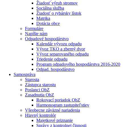
Žiadosť výrub stromov
Sociálna služba
Žiadosť o rybársky lístok
Matrika
Dotácia obce
Formuláre
Napíšte nám
Odpadové hospodárstvo
Kalendár vývozu odpadu
Vývoz TKO a zberný dvor
Vývoz separovaného odpadu
Triedenie odpadu
Program odpadového hospodárstva 2016-2020
Odpad. hospodárstvo
Samospráva
Starosta
Zástupca starostu
Poslanci ObZ
Zasadnutia ObZ
Rokovací poriadok ObZ
Harmonogram zastupiteľstiev
Všeobecne záväzné nariadenia
Hlavný kontrolór
Majetkové priznanie
Správy z kontrolnej činnosti