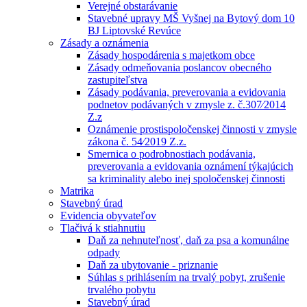
Verejné obstarávanie
Stavebné upravy MŠ Vyšnej na Bytový dom 10
BJ Liptovské Revúce
Zásady a oznámenia
Zásady hospodárenia s majetkom obce
Zásady odmeňovania poslancov obecného
zastupiteľstva
Zásady podávania, preverovania a evidovania
podnetov podávaných v zmysle z. č.307⁄2014
Z.z
Oznámenie prostispoločenskej činnosti v zmysle
zákona č. 54⁄2019 Z.z.
Smernica o podrobnostiach podávania,
preverovania a evidovania oznámení týkajúcich
sa kriminality alebo inej spoločenskej činnosti
Matrika
Stavebný úrad
Evidencia obyvateľov
Tlačivá k stiahnutiu
Daň za nehnuteľnosť, daň za psa a komunálne
odpady
Daň za ubytovanie - priznanie
Súhlas s prihlásením na trvalý pobyt, zrušenie
trvalého pobytu
Stavebný úrad