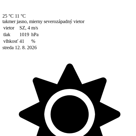
25 °C
11 °C
takmer jasno, mierny severozápadný vietor
vietor
SZ, 4
m/s
tlak
1019
hPa
vlhkosť
41
%
streda 12. 8. 2026