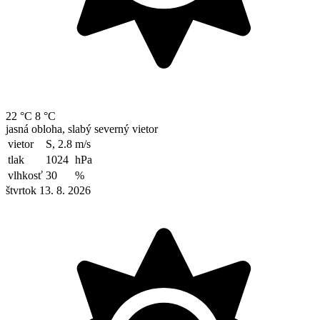
22 °C
8 °C
jasná obloha, slabý severný vietor
vietor
S, 2.8
m/s
tlak
1024
hPa
vlhkosť
30
%
štvrtok 13. 8. 2026