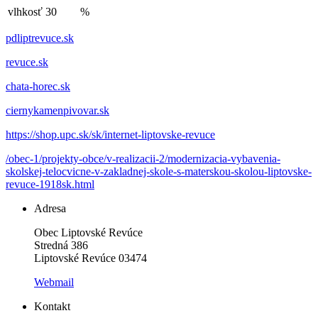
vlhkosť
30
%
pdliptrevuce.sk
revuce.sk
chata-horec.sk
ciernykamenpivovar.sk
https://shop.upc.sk/sk/internet-liptovske-revuce
/obec-1/projekty-obce/v-realizacii-2/modernizacia-vybavenia-
skolskej-telocvicne-v-zakladnej-skole-s-materskou-skolou-liptovske-
revuce-1918sk.html
Adresa
Obec Liptovské Revúce
Stredná 386
Liptovské Revúce 03474
Webmail
Kontakt