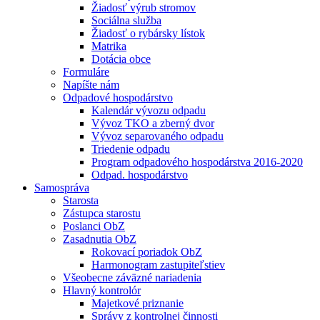
Žiadosť výrub stromov
Sociálna služba
Žiadosť o rybársky lístok
Matrika
Dotácia obce
Formuláre
Napíšte nám
Odpadové hospodárstvo
Kalendár vývozu odpadu
Vývoz TKO a zberný dvor
Vývoz separovaného odpadu
Triedenie odpadu
Program odpadového hospodárstva 2016-2020
Odpad. hospodárstvo
Samospráva
Starosta
Zástupca starostu
Poslanci ObZ
Zasadnutia ObZ
Rokovací poriadok ObZ
Harmonogram zastupiteľstiev
Všeobecne záväzné nariadenia
Hlavný kontrolór
Majetkové priznanie
Správy z kontrolnej činnosti