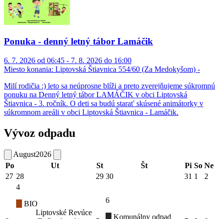
Ponuka - denný letný tábor Lamáčik
6. 7. 2026 od 06:45 - 7. 8. 2026 do 16:00
Miesto konania:
Liptovská Štiavnica 554/60 (Za Medokyšom) -
Milí rodičia :) leto sa neúprosne blíži a preto zverejňujeme súkromnú
ponuku na Denný letný tábor LAMÁČIK v obci Liptovská
Štiavnica - 3. ročník. O deti sa budú starať skúsené animátorky v
súkromnom areáli v obci Liptovská Štiavnica - Lamáčik.
Vývoz odpadu
August
2026
Po
Ut
St
Št
Pi
So
Ne
27
28
29
30
31
1
2
4
6
BIO
Liptovské Revúce
Komunálny odpad