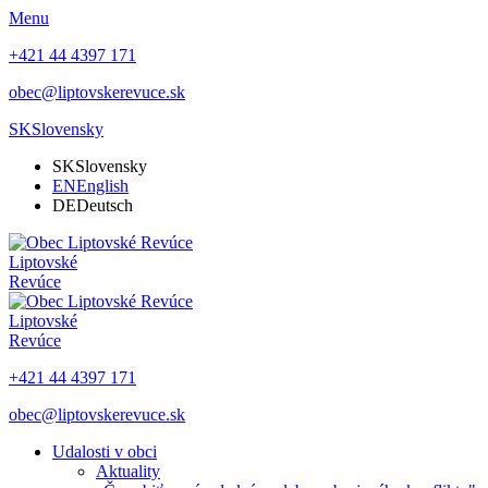
Menu
+421 44 4397 171
obec@liptovskerevuce.sk
SK
Slovensky
SK
Slovensky
EN
English
DE
Deutsch
Liptovské
Revúce
Liptovské
Revúce
+421 44 4397 171
obec@liptovskerevuce.sk
Udalosti v obci
Aktuality