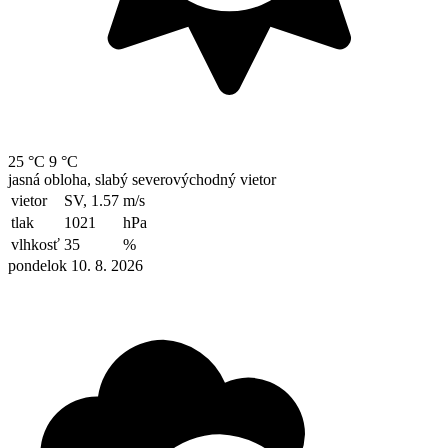
25 °C
9 °C
jasná obloha, slabý severovýchodný vietor
vietor
SV, 1.57
m/s
tlak
1021
hPa
vlhkosť
35
%
pondelok 10. 8. 2026