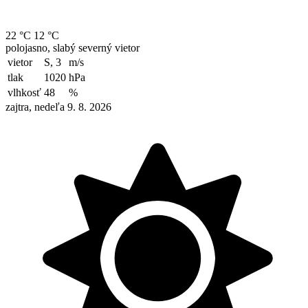
22 °C
12 °C
polojasno, slabý severný vietor
vietor
S, 3
m/s
tlak
1020
hPa
vlhkosť
48
%
zajtra, nedeľa 9. 8. 2026