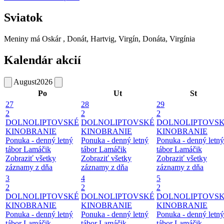
Sviatok
Meniny má
Oskár
, Donát, Hartvig, Virgín, Donáta, Virgínia
Kalendár akcií
August
2026
Po
Ut
St
27
28
29
2
2
2
DOLNOLIPTOVSKÉ
DOLNOLIPTOVSKÉ
DOLNOLIPTOVS
KINOBRANIE
KINOBRANIE
KINOBRANIE
Ponuka - denný letný
Ponuka - denný letný
Ponuka - denný letný
tábor Lamáčik
tábor Lamáčik
tábor Lamáčik
Zobraziť všetky
Zobraziť všetky
Zobraziť všetky
záznamy z dňa
záznamy z dňa
záznamy z dňa
3
4
5
2
2
2
DOLNOLIPTOVSKÉ
DOLNOLIPTOVSKÉ
DOLNOLIPTOVS
KINOBRANIE
KINOBRANIE
KINOBRANIE
Ponuka - denný letný
Ponuka - denný letný
Ponuka - denný letný
tábor Lamáčik
tábor Lamáčik
tábor Lamáčik