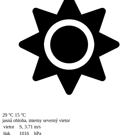
29 °C
15 °C
jasná obloha, mierny severný vietor
vietor
S, 3.71
m/s
tlak
1016
hPa