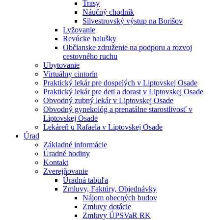
Trasy
Náučný chodník
Silvestrovský výstup na Borišov
Lyžovanie
Revúcke halušky
Občianske združenie na podporu a rozvoj
cestovného ruchu
Ubytovanie
Virtuálny cintorín
Praktický lekár pre dospelých v Liptovskej Osade
Praktický lekár pre deti a dorast v Liptovskej Osade
Obvodný zubný lekár v Liptovskej Osade
Obvodný gynekológ a prenatálne starostlivosť v
Liptovskej Osade
Lekáreň u Rafaela v Liptovskej Osade
Úrad
Základné informácie
Úradné hodiny
Kontakt
Zverejňovanie
Úradná tabuľa
Zmluvy, Faktúry, Objednávky
Nájom obecných budov
Zmluvy dotácie
Zmluvy ÚPSVaR RK