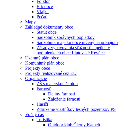
Folklór
Erb obce
Vlajka
Pečať
Mapy
Základné dokumenty obce
Štatút obce
Sadzobník správnych poplatkov
Sadzobník majetku obce určený na prenájom
Zásady vybavovania sťažností a petícií v
podmienkach obce Liptovské Revúce
Územný plán obce
Komunitný plán obce
Projekty obce
Projekty realizované cez EÚ
Organizácie
ZŠ s materskou školou
Farnosť
Dejiny farnosti
Založenie farnosti
Hasiči
Združenie vlastníkov lesných pozemkov PS
Voľný čas
Turistika
Outdoor klub Čierny Kameň