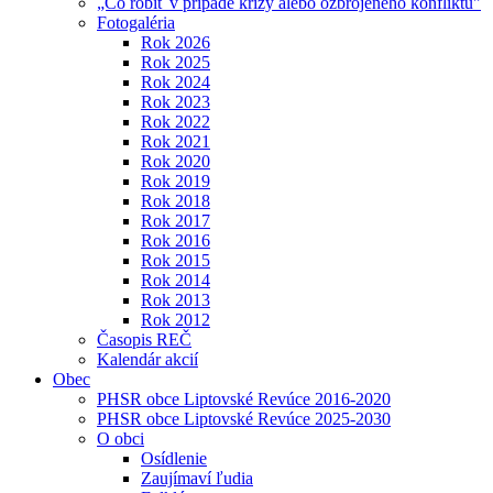
„Čo robiť v prípade krízy alebo ozbrojeného konfliktu"
Fotogaléria
Rok 2026
Rok 2025
Rok 2024
Rok 2023
Rok 2022
Rok 2021
Rok 2020
Rok 2019
Rok 2018
Rok 2017
Rok 2016
Rok 2015
Rok 2014
Rok 2013
Rok 2012
Časopis REČ
Kalendár akcií
Obec
PHSR obce Liptovské Revúce 2016-2020
PHSR obce Liptovské Revúce 2025-2030
O obci
Osídlenie
Zaujímaví ľudia