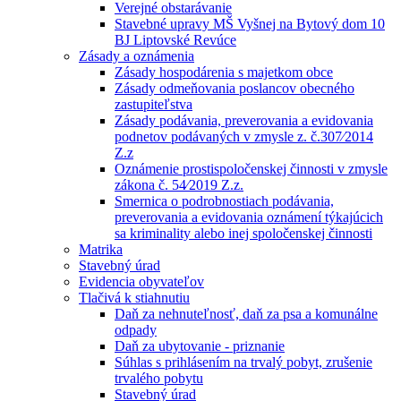
Verejné obstarávanie
Stavebné upravy MŠ Vyšnej na Bytový dom 10
BJ Liptovské Revúce
Zásady a oznámenia
Zásady hospodárenia s majetkom obce
Zásady odmeňovania poslancov obecného
zastupiteľstva
Zásady podávania, preverovania a evidovania
podnetov podávaných v zmysle z. č.307⁄2014
Z.z
Oznámenie prostispoločenskej činnosti v zmysle
zákona č. 54⁄2019 Z.z.
Smernica o podrobnostiach podávania,
preverovania a evidovania oznámení týkajúcich
sa kriminality alebo inej spoločenskej činnosti
Matrika
Stavebný úrad
Evidencia obyvateľov
Tlačivá k stiahnutiu
Daň za nehnuteľnosť, daň za psa a komunálne
odpady
Daň za ubytovanie - priznanie
Súhlas s prihlásením na trvalý pobyt, zrušenie
trvalého pobytu
Stavebný úrad