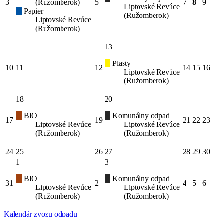
3
(Ružomberok)
5
7
8
9
Liptovské Revúce
Papier
(Ružomberok)
Liptovské Revúce
(Ružomberok)
13
Plasty
10
11
12
14
15
16
Liptovské Revúce
(Ružomberok)
18
20
BIO
Komunálny odpad
17
19
21
22
23
Liptovské Revúce
Liptovské Revúce
(Ružomberok)
(Ružomberok)
24
25
26
27
28
29
30
1
3
BIO
Komunálny odpad
31
2
4
5
6
Liptovské Revúce
Liptovské Revúce
(Ružomberok)
(Ružomberok)
Kalendár zvozu odpadu