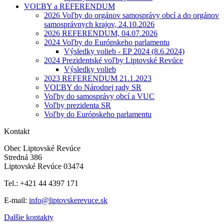
VOĽBY a REFERENDUM
2026 Voľby do orgánov samosprávy obcí a do orgánov
samosprávnych krajov, 24.10.2026
2026 REFERENDUM, 04.07.2026
2024 Voľby do Európskeho parlamentu
Výsledky volieb - EP 2024 (8.6.2024)
2024 Prezidentské voľby Liptovské Revúce
Výsledky volieb
2023 REFERENDUM 21.1.2023
VOĽBY do Národnej rady SR
Voľby do samosprávy obcí a VUC
Voľby prezidenta SR
Voľby do Európskeho parlamentu
Kontakt
Obec Liptovské Revúce
Stredná 386
Liptovské Revúce 03474
Tel.: +421 44 4397 171
E-mail:
info@liptovskerevuce.sk
Dalšie kontakty