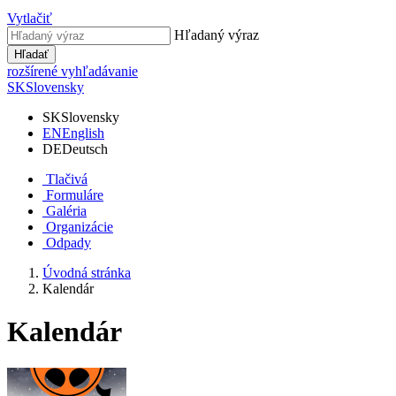
Vytlačiť
Hľadaný výraz
Hľadať
rozšírené vyhľadávanie
SK
Slovensky
SK
Slovensky
EN
English
DE
Deutsch
Tlačivá
Formuláre
Galéria
Organizácie
Odpady
Úvodná stránka
Kalendár
Kalendár