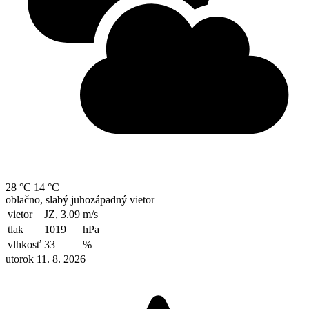
28 °C
14 °C
oblačno, slabý juhozápadný vietor
vietor
JZ, 3.09
m/s
tlak
1019
hPa
vlhkosť
33
%
utorok 11. 8. 2026