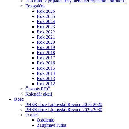
„Čo robiť v prípade krízy alebo ozbrojeného konfliktu"
Fotogaléria
Rok 2026
Rok 2025
Rok 2024
Rok 2023
Rok 2022
Rok 2021
Rok 2020
Rok 2019
Rok 2018
Rok 2017
Rok 2016
Rok 2015
Rok 2014
Rok 2013
Rok 2012
Časopis REČ
Kalendár akcií
Obec
PHSR obce Liptovské Revúce 2016-2020
PHSR obce Liptovské Revúce 2025-2030
O obci
Osídlenie
Zaujímaví ľudia