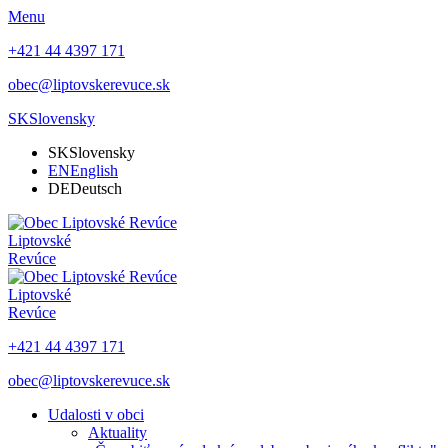
Menu
+421 44 4397 171
obec@liptovskerevuce.sk
SK
Slovensky
SK
Slovensky
EN
English
DE
Deutsch
Liptovské
Revúce
Liptovské
Revúce
+421 44 4397 171
obec@liptovskerevuce.sk
Udalosti v obci
Aktuality