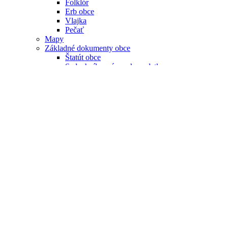
Folklór
Erb obce
Vlajka
Pečať
Mapy
Základné dokumenty obce
Štatút obce
Sadzobník správnych poplatkov
Sadzobník majetku obce určený na prenájom
Zásady vybavovania sťažností a petícií v podmie
Územný plán obce
Komunitný plán obce
Projekty obce
Projekty realizované cez EÚ
Organizácie
ZŠ s materskou školou
Farnosť
Dejiny farnosti
Založenie farnosti
Hasiči
Združenie vlastníkov lesných pozemkov PS
Voľný čas
Turistika
Outdoor klub Čierny Kameň
Trasy