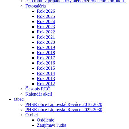
„Čo robiť v prípade krízy alebo ozbrojeného konfliktu"
Fotogaléria
Rok 2026
Rok 2025
Rok 2024
Rok 2023
Rok 2022
Rok 2021
Rok 2020
Rok 2019
Rok 2018
Rok 2017
Rok 2016
Rok 2015
Rok 2014
Rok 2013
Rok 2012
Časopis REČ
Kalendár akcií
Obec
PHSR obce Liptovské Revúce 2016-2020
PHSR obce Liptovské Revúce 2025-2030
O obci
Osídlenie
Zaujímaví ľudia