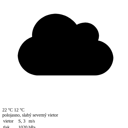
22 °C
12 °C
polojasno, slabý severný vietor
vietor
S, 3
m/s
tlak
1020
hPa