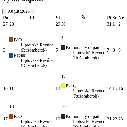
August
2026
Po
Ut
St
Št
Pi
So
Ne
27
28
29
30
31
1
2
4
6
BIO
Liptovské Revúce
Komunálny odpad
3
(Ružomberok)
5
7
8
9
Liptovské Revúce
Papier
(Ružomberok)
Liptovské Revúce
(Ružomberok)
13
Plasty
10
11
12
14
15
16
Liptovské Revúce
(Ružomberok)
18
20
BIO
Komunálny odpad
17
19
21
22
23
Liptovské Revúce
Liptovské Revúce
(Ružomberok)
(Ružomberok)