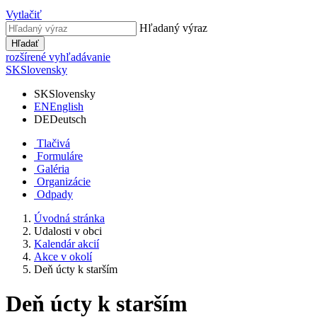
Vytlačiť
Hľadaný výraz
Hľadať
rozšírené vyhľadávanie
SK
Slovensky
SK
Slovensky
EN
English
DE
Deutsch
Tlačivá
Formuláre
Galéria
Organizácie
Odpady
Úvodná stránka
Udalosti v obci
Kalendár akcií
Akce v okolí
Deň úcty k starším
Deň úcty k starším