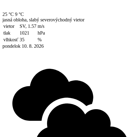
25 °C
9 °C
jasná obloha, slabý severovýchodný vietor
vietor
SV, 1.57
m/s
tlak
1021
hPa
vlhkosť
35
%
pondelok 10. 8. 2026