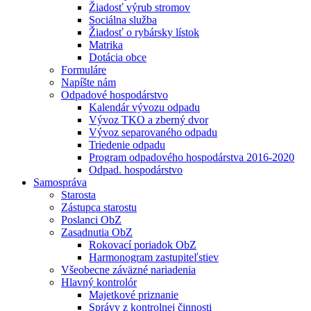
Žiadosť výrub stromov
Sociálna služba
Žiadosť o rybársky lístok
Matrika
Dotácia obce
Formuláre
Napíšte nám
Odpadové hospodárstvo
Kalendár vývozu odpadu
Vývoz TKO a zberný dvor
Vývoz separovaného odpadu
Triedenie odpadu
Program odpadového hospodárstva 2016-2020
Odpad. hospodárstvo
Samospráva
Starosta
Zástupca starostu
Poslanci ObZ
Zasadnutia ObZ
Rokovací poriadok ObZ
Harmonogram zastupiteľstiev
Všeobecne záväzné nariadenia
Hlavný kontrolór
Majetkové priznanie
Správy z kontrolnej činnosti