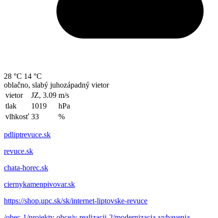
28 °C
14 °C
oblačno, slabý juhozápadný vietor
vietor
JZ, 3.09
m/s
tlak
1019
hPa
vlhkosť
33
%
pdliptrevuce.sk
revuce.sk
chata-horec.sk
ciernykamenpivovar.sk
https://shop.upc.sk/sk/internet-liptovske-revuce
/obec-1/projekty-obce/v-realizacii-2/modernizacia-vybavenia-