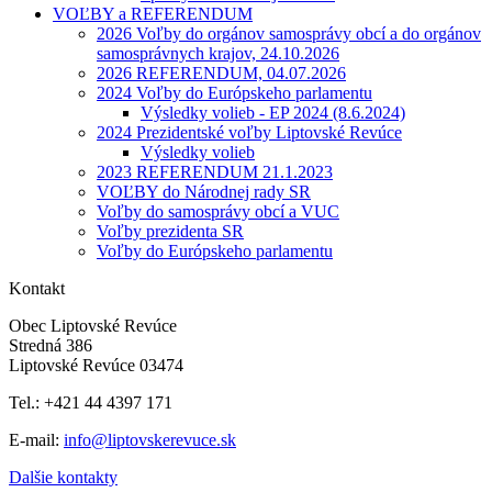
VOĽBY a REFERENDUM
2026 Voľby do orgánov samosprávy obcí a do orgánov
samosprávnych krajov, 24.10.2026
2026 REFERENDUM, 04.07.2026
2024 Voľby do Európskeho parlamentu
Výsledky volieb - EP 2024 (8.6.2024)
2024 Prezidentské voľby Liptovské Revúce
Výsledky volieb
2023 REFERENDUM 21.1.2023
VOĽBY do Národnej rady SR
Voľby do samosprávy obcí a VUC
Voľby prezidenta SR
Voľby do Európskeho parlamentu
Kontakt
Obec Liptovské Revúce
Stredná 386
Liptovské Revúce 03474
Tel.: +421 44 4397 171
E-mail:
info@liptovskerevuce.sk
Dalšie kontakty