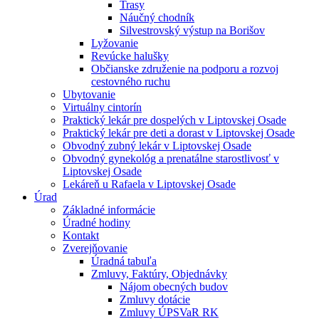
Trasy
Náučný chodník
Silvestrovský výstup na Borišov
Lyžovanie
Revúcke halušky
Občianske združenie na podporu a rozvoj
cestovného ruchu
Ubytovanie
Virtuálny cintorín
Praktický lekár pre dospelých v Liptovskej Osade
Praktický lekár pre deti a dorast v Liptovskej Osade
Obvodný zubný lekár v Liptovskej Osade
Obvodný gynekológ a prenatálne starostlivosť v
Liptovskej Osade
Lekáreň u Rafaela v Liptovskej Osade
Úrad
Základné informácie
Úradné hodiny
Kontakt
Zverejňovanie
Úradná tabuľa
Zmluvy, Faktúry, Objednávky
Nájom obecných budov
Zmluvy dotácie
Zmluvy ÚPSVaR RK