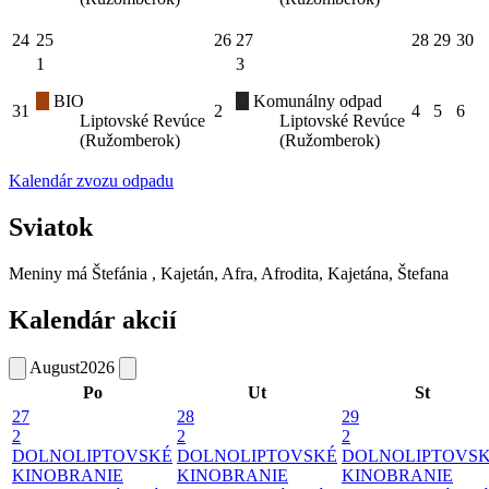
24
25
26
27
28
29
30
1
3
BIO
Komunálny odpad
31
2
4
5
6
Liptovské Revúce
Liptovské Revúce
(Ružomberok)
(Ružomberok)
Kalendár zvozu odpadu
Sviatok
Meniny má
Štefánia
, Kajetán, Afra, Afrodita, Kajetána, Štefana
Kalendár akcií
August
2026
Po
Ut
St
27
28
29
2
2
2
DOLNOLIPTOVSKÉ
DOLNOLIPTOVSKÉ
DOLNOLIPTOVS
KINOBRANIE
KINOBRANIE
KINOBRANIE