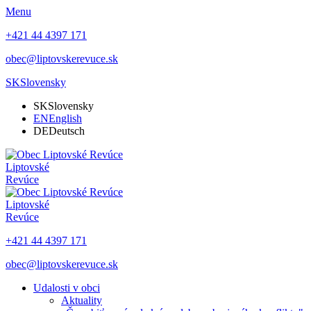
Menu
+421 44 4397 171
obec@liptovskerevuce.sk
SK
Slovensky
SK
Slovensky
EN
English
DE
Deutsch
Liptovské
Revúce
Liptovské
Revúce
+421 44 4397 171
obec@liptovskerevuce.sk
Udalosti v obci
Aktuality