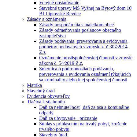
Verejné obstarávanie
Stavebné upravy MŠ Vyšnej na Bytový dom 10
BJ Liptovské Revúce
Zásady a oznámenia
Zásady hospodárenia s majetkom obce
Zásady odmeňovania poslancov obecného
zastupiteľstva
Zásady podávania, preverovania a evidovania
podnetov podávaných v zmysle z. č.307⁄2014
Z.z
Oznámenie prostispoločenskej činnosti v zmysle
zákona č. 54⁄2019 Z.z.
Smernica o podrobnostiach podávania,
preverovania a evidovania oznámení týkajúcich
sa kriminality alebo inej spoločenskej činnosti
Matrika
Stavebný úrad
Evidencia obyvateľov
Tlačivá k stiahnutiu
Daň za nehnuteľnosť, daň za psa a komunálne
odpady
Daň za ubytovanie - priznanie
Súhlas s prihlásením na trvalý pobyt, zrušenie
trvalého pobytu
Stavebný úrad