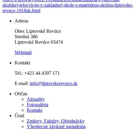
skolskej-telocvicne-v-zakladnej-skole-s-materskou-skolou-liptovske-
revuce-1918sk.html
Adresa
Obec Liptovské Revúce
Stredná 386
Liptovské Revúce 03474
Webmail
Kontakt
Tel.: +421 44 4397 171
E-mail:
info@liptovskerevuce.sk
Občan
Aktuality
Fotogaléria
Kontakt
Úrad
Zmluvy, Faktúry, Objednávky
Všeobecne záväzné nariadenia