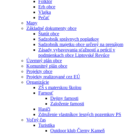
Folklór
Erb obce
Vlajka
Pečať
Mapy
Základné dokumenty obce
Štatút obce
Sadzobník správnych poplatkov
Sadzobník majetku obce určený na prenájom
Zásady vybavovania sťažností a petícií v
podmienkach obce Liptovské Revúce
Územný plán obce
Komunitný plán obce
Projekty obce
Projekty realizované cez EÚ
Organizácie
ZŠ s materskou školou
Farnosť
Dejiny farnosti
Založenie farnosti
Hasiči
Združenie vlastníkov lesných pozemkov PS
Voľný čas
Turistika
Outdoor klub Čierny Kameň