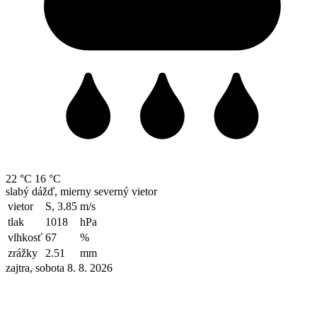
22 °C
16 °C
slabý dážď, mierny severný vietor
vietor
S, 3.85
m/s
tlak
1018
hPa
vlhkosť
67
%
zrážky
2.51
mm
zajtra, sobota 8. 8. 2026