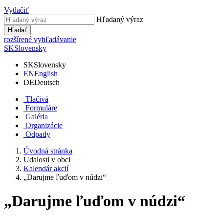
Vytlačiť
Hľadaný výraz
Hľadať
rozšírené vyhľadávanie
SK
Slovensky
SK
Slovensky
EN
English
DE
Deutsch
Tlačivá
Formuláre
Galéria
Organizácie
Odpady
Úvodná stránka
Udalosti v obci
Kalendár akcií
„Darujme ľuďom v núdzi“
„Darujme ľuďom v núdzi“