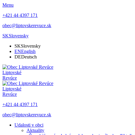
Menu
+421 44 4397 171
obec@liptovskerevuce.sk
SK
Slovensky
SK
Slovensky
EN
English
DE
Deutsch
Liptovské
Revúce
Liptovské
Revúce
+421 44 4397 171
obec@liptovskerevuce.sk
Udalosti v obci
Aktuality