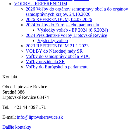
VOĽBY a REFERENDUM
2026 Voľby do orgánov samosprávy obcí a do orgánov
samosprávnych krajov, 24.10.2026
2026 REFERENDUM, 04.07.2026
2024 Voľby do Európskeho parlamentu
Výsledky volieb - EP 2024 (8.6.2024)
2024 Prezidentské voľby Liptovské Revúce
Výsledky volieb
2023 REFERENDUM 21.1.2023
VOĽBY do Národnej rady SR
Voľby do samosprávy obcí a VUC
Voľby prezidenta SR
Voľby do Európskeho parlamentu
Kontakt
Obec Liptovské Revúce
Stredná 386
Liptovské Revúce 03474
Tel.: +421 44 4397 171
E-mail:
info@liptovskerevuce.sk
Dalšie kontakty