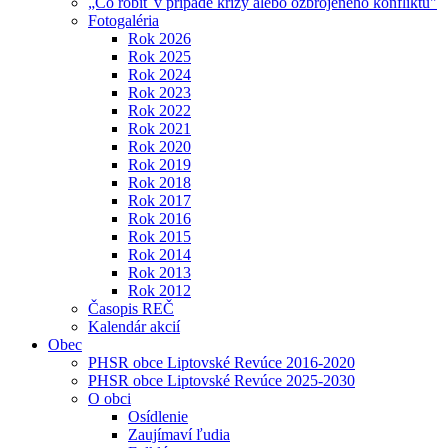
„Čo robiť v prípade krízy alebo ozbrojeného konfliktu"
Fotogaléria
Rok 2026
Rok 2025
Rok 2024
Rok 2023
Rok 2022
Rok 2021
Rok 2020
Rok 2019
Rok 2018
Rok 2017
Rok 2016
Rok 2015
Rok 2014
Rok 2013
Rok 2012
Časopis REČ
Kalendár akcií
Obec
PHSR obce Liptovské Revúce 2016-2020
PHSR obce Liptovské Revúce 2025-2030
O obci
Osídlenie
Zaujímaví ľudia