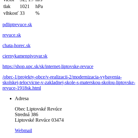
tlak
1021
hPa
vlhkosť
33
%
pdliptrevuce.sk
revuce.sk
chata-horec.sk
ciernykamenpivovar.sk
https://shop.upc.sk/sk/internet-liptovske-revuce
/obec-1/projekty-obce/v-realizacii-2/modernizacia-vybavenia-
skolskej-telocvicne-v-zakladnej-skole-s-materskou-skolou-liptovske-
revuce-1918sk.html
Adresa
Obec Liptovské Revúce
Stredná 386
Liptovské Revúce 03474
Webmail