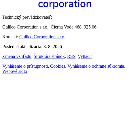
Technický prevádzkovateľ:
Galileo Corporation s.r.o., Čierna Voda 468, 925 06
Kontakt:
Galileo Corporation s.r.o.
Posledná aktualizácia: 3. 8. 2026
Zmena vzhľadu
,
Štruktúra stránok
,
RSS
,
Vytlačiť
Vyhlásenie o prístupnosti
,
Cookies
,
Vyhlásenie o ochrane súkromia
,
Webové sídlo