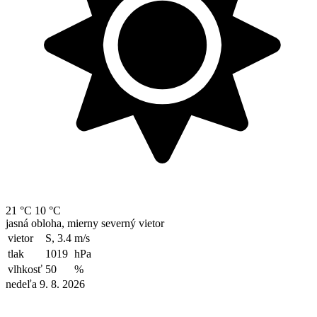
21 °C
10 °C
jasná obloha, mierny severný vietor
vietor
S, 3.4
m/s
tlak
1019
hPa
vlhkosť
50
%
nedeľa 9. 8. 2026