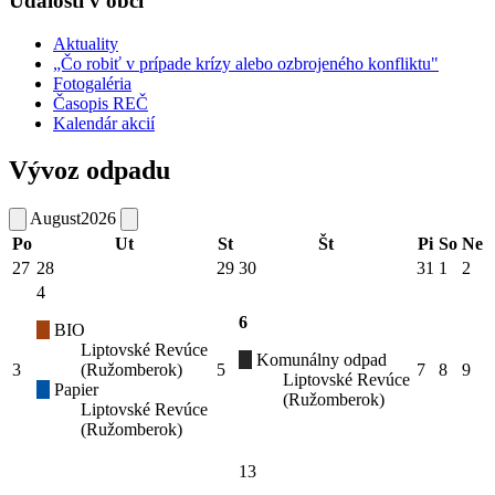
Udalosti v obci
Aktuality
„Čo robiť v prípade krízy alebo ozbrojeného konfliktu"
Fotogaléria
Časopis REČ
Kalendár akcií
Vývoz odpadu
August
2026
Po
Ut
St
Št
Pi
So
Ne
27
28
29
30
31
1
2
4
6
BIO
Liptovské Revúce
Komunálny odpad
3
(Ružomberok)
5
7
8
9
Liptovské Revúce
Papier
(Ružomberok)
Liptovské Revúce
(Ružomberok)
13