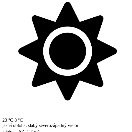
23 °C
8 °C
jasná obloha, slabý severozápadný vietor
vietor
SZ, 1.7
m/s