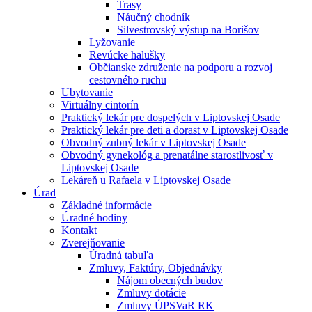
Trasy
Náučný chodník
Silvestrovský výstup na Borišov
Lyžovanie
Revúcke halušky
Občianske združenie na podporu a rozvoj
cestovného ruchu
Ubytovanie
Virtuálny cintorín
Praktický lekár pre dospelých v Liptovskej Osade
Praktický lekár pre deti a dorast v Liptovskej Osade
Obvodný zubný lekár v Liptovskej Osade
Obvodný gynekológ a prenatálne starostlivosť v
Liptovskej Osade
Lekáreň u Rafaela v Liptovskej Osade
Úrad
Základné informácie
Úradné hodiny
Kontakt
Zverejňovanie
Úradná tabuľa
Zmluvy, Faktúry, Objednávky
Nájom obecných budov
Zmluvy dotácie
Zmluvy ÚPSVaR RK