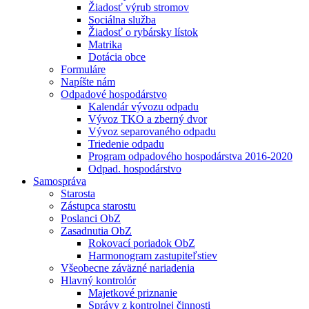
Žiadosť výrub stromov
Sociálna služba
Žiadosť o rybársky lístok
Matrika
Dotácia obce
Formuláre
Napíšte nám
Odpadové hospodárstvo
Kalendár vývozu odpadu
Vývoz TKO a zberný dvor
Vývoz separovaného odpadu
Triedenie odpadu
Program odpadového hospodárstva 2016-2020
Odpad. hospodárstvo
Samospráva
Starosta
Zástupca starostu
Poslanci ObZ
Zasadnutia ObZ
Rokovací poriadok ObZ
Harmonogram zastupiteľstiev
Všeobecne záväzné nariadenia
Hlavný kontrolór
Majetkové priznanie
Správy z kontrolnej činnosti