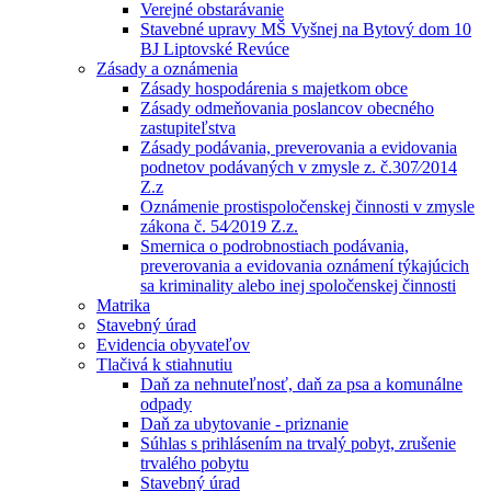
Verejné obstarávanie
Stavebné upravy MŠ Vyšnej na Bytový dom 10
BJ Liptovské Revúce
Zásady a oznámenia
Zásady hospodárenia s majetkom obce
Zásady odmeňovania poslancov obecného
zastupiteľstva
Zásady podávania, preverovania a evidovania
podnetov podávaných v zmysle z. č.307⁄2014
Z.z
Oznámenie prostispoločenskej činnosti v zmysle
zákona č. 54⁄2019 Z.z.
Smernica o podrobnostiach podávania,
preverovania a evidovania oznámení týkajúcich
sa kriminality alebo inej spoločenskej činnosti
Matrika
Stavebný úrad
Evidencia obyvateľov
Tlačivá k stiahnutiu
Daň za nehnuteľnosť, daň za psa a komunálne
odpady
Daň za ubytovanie - priznanie
Súhlas s prihlásením na trvalý pobyt, zrušenie
trvalého pobytu
Stavebný úrad