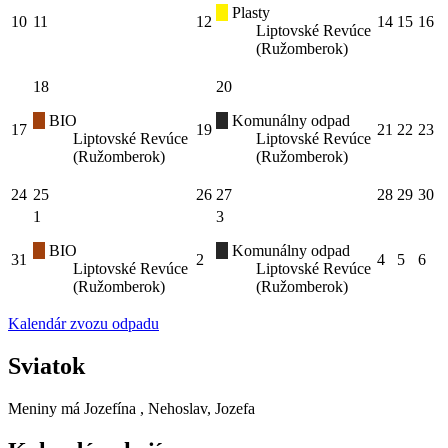
Plasty
10
11
12
14
15
16
Liptovské Revúce
(Ružomberok)
18
20
BIO
Komunálny odpad
17
19
21
22
23
Liptovské Revúce
Liptovské Revúce
(Ružomberok)
(Ružomberok)
24
25
26
27
28
29
30
1
3
BIO
Komunálny odpad
31
2
4
5
6
Liptovské Revúce
Liptovské Revúce
(Ružomberok)
(Ružomberok)
Kalendár zvozu odpadu
Sviatok
Meniny má
Jozefína
, Nehoslav, Jozefa