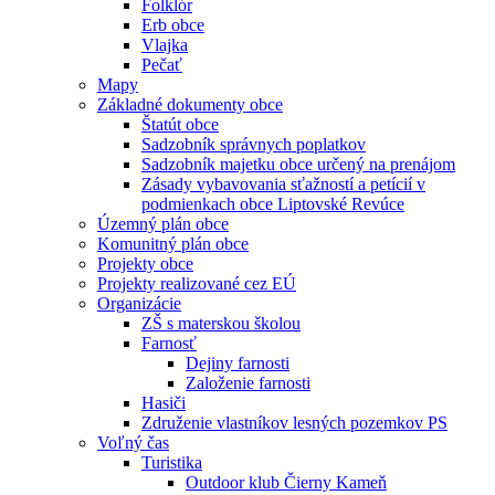
Folklór
Erb obce
Vlajka
Pečať
Mapy
Základné dokumenty obce
Štatút obce
Sadzobník správnych poplatkov
Sadzobník majetku obce určený na prenájom
Zásady vybavovania sťažností a petícií v
podmienkach obce Liptovské Revúce
Územný plán obce
Komunitný plán obce
Projekty obce
Projekty realizované cez EÚ
Organizácie
ZŠ s materskou školou
Farnosť
Dejiny farnosti
Založenie farnosti
Hasiči
Združenie vlastníkov lesných pozemkov PS
Voľný čas
Turistika
Outdoor klub Čierny Kameň