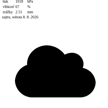
tlak
1018
hPa
vlhkosť
67
%
zrážky
2.51
mm
zajtra, sobota 8. 8. 2026