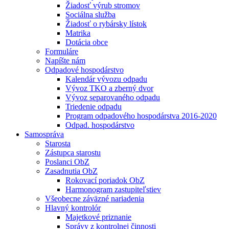
Žiadosť výrub stromov
Sociálna služba
Žiadosť o rybársky lístok
Matrika
Dotácia obce
Formuláre
Napíšte nám
Odpadové hospodárstvo
Kalendár vývozu odpadu
Vývoz TKO a zberný dvor
Vývoz separovaného odpadu
Triedenie odpadu
Program odpadového hospodárstva 2016-2020
Odpad. hospodárstvo
Samospráva
Starosta
Zástupca starostu
Poslanci ObZ
Zasadnutia ObZ
Rokovací poriadok ObZ
Harmonogram zastupiteľstiev
Všeobecne záväzné nariadenia
Hlavný kontrolór
Majetkové priznanie
Správy z kontrolnej činnosti