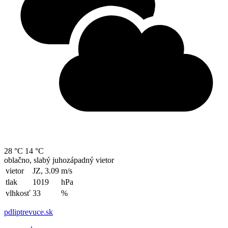
28 °C
14 °C
oblačno, slabý juhozápadný vietor
vietor
JZ, 3.09
m/s
tlak
1019
hPa
vlhkosť
33
%
pdliptrevuce.sk