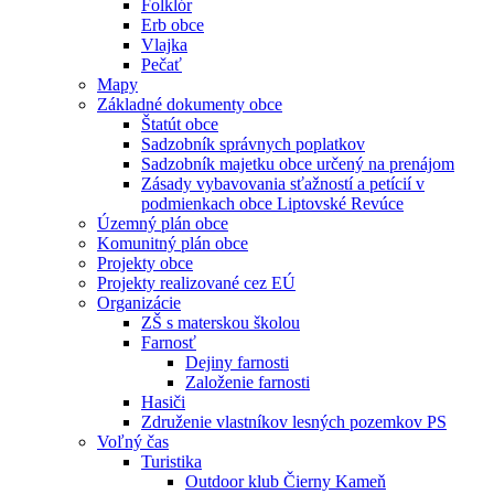
Folklór
Erb obce
Vlajka
Pečať
Mapy
Základné dokumenty obce
Štatút obce
Sadzobník správnych poplatkov
Sadzobník majetku obce určený na prenájom
Zásady vybavovania sťažností a petícií v
podmienkach obce Liptovské Revúce
Územný plán obce
Komunitný plán obce
Projekty obce
Projekty realizované cez EÚ
Organizácie
ZŠ s materskou školou
Farnosť
Dejiny farnosti
Založenie farnosti
Hasiči
Združenie vlastníkov lesných pozemkov PS
Voľný čas
Turistika
Outdoor klub Čierny Kameň