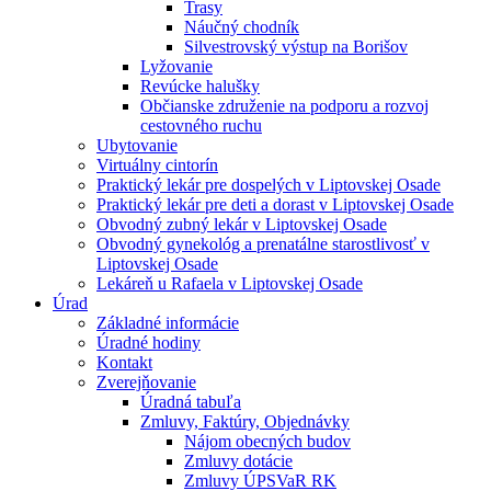
Trasy
Náučný chodník
Silvestrovský výstup na Borišov
Lyžovanie
Revúcke halušky
Občianske združenie na podporu a rozvoj
cestovného ruchu
Ubytovanie
Virtuálny cintorín
Praktický lekár pre dospelých v Liptovskej Osade
Praktický lekár pre deti a dorast v Liptovskej Osade
Obvodný zubný lekár v Liptovskej Osade
Obvodný gynekológ a prenatálne starostlivosť v
Liptovskej Osade
Lekáreň u Rafaela v Liptovskej Osade
Úrad
Základné informácie
Úradné hodiny
Kontakt
Zverejňovanie
Úradná tabuľa
Zmluvy, Faktúry, Objednávky
Nájom obecných budov
Zmluvy dotácie
Zmluvy ÚPSVaR RK