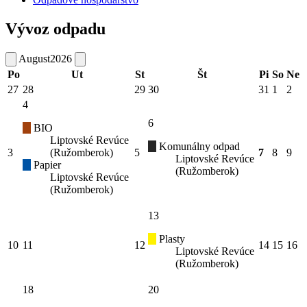
Vývoz odpadu
August
2026
Po
Ut
St
Št
Pi
So
Ne
27
28
29
30
31
1
2
4
6
BIO
Liptovské Revúce
Komunálny odpad
3
(Ružomberok)
5
7
8
9
Liptovské Revúce
Papier
(Ružomberok)
Liptovské Revúce
(Ružomberok)
13
Plasty
10
11
12
14
15
16
Liptovské Revúce
(Ružomberok)
18
20