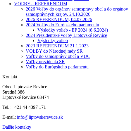
VOĽBY a REFERENDUM
2026 Voľby do orgánov samosprávy obcí a do orgánov
samosprávnych krajov, 24.10.2026
2026 REFERENDUM, 04.07.2026
2024 Voľby do Európskeho parlamentu
Výsledky volieb - EP 2024 (8.6.2024)
2024 Prezidentské voľby Liptovské Revúce
Výsledky volieb
2023 REFERENDUM 21.1.2023
VOĽBY do Národnej rady SR
Voľby do samosprávy obcí a VUC
Voľby prezidenta SR
Voľby do Európskeho parlamentu
Kontakt
Obec Liptovské Revúce
Stredná 386
Liptovské Revúce 03474
Tel.: +421 44 4397 171
E-mail:
info@liptovskerevuce.sk
Dalšie kontakty