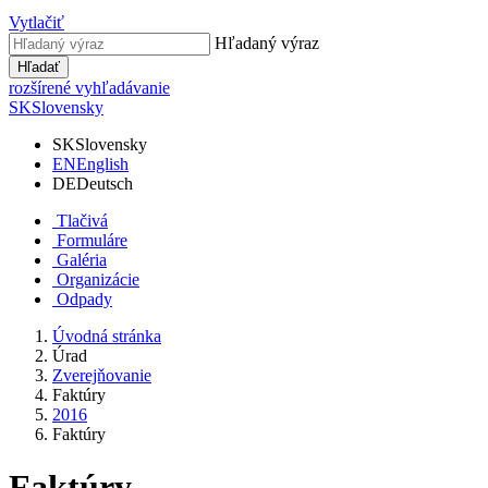
Vytlačiť
Hľadaný výraz
Hľadať
rozšírené vyhľadávanie
SK
Slovensky
SK
Slovensky
EN
English
DE
Deutsch
Tlačivá
Formuláre
Galéria
Organizácie
Odpady
Úvodná stránka
Úrad
Zverejňovanie
Faktúry
2016
Faktúry
Faktúry