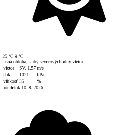
25 °C
9 °C
jasná obloha, slabý severovýchodný vietor
vietor
SV, 1.57
m/s
tlak
1021
hPa
vlhkosť
35
%
pondelok 10. 8. 2026