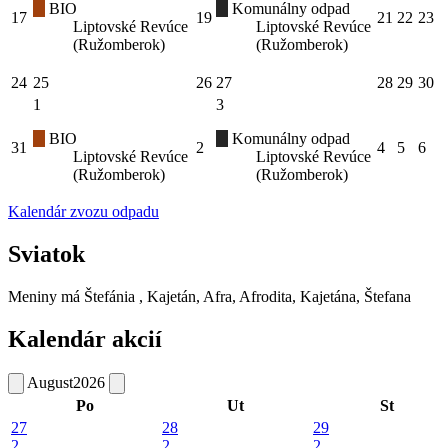
BIO
Komunálny odpad
17
19
21
22
23
Liptovské Revúce
Liptovské Revúce
(Ružomberok)
(Ružomberok)
24
25
26
27
28
29
30
1
3
BIO
Komunálny odpad
31
2
4
5
6
Liptovské Revúce
Liptovské Revúce
(Ružomberok)
(Ružomberok)
Kalendár zvozu odpadu
Sviatok
Meniny má
Štefánia
, Kajetán, Afra, Afrodita, Kajetána, Štefana
Kalendár akcií
August
2026
Po
Ut
St
27
28
29
2
2
2