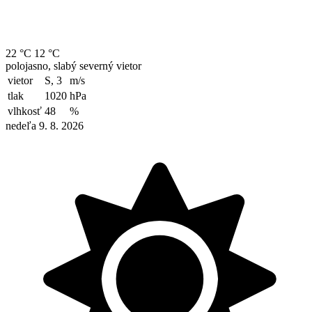
22 °C
12 °C
polojasno, slabý severný vietor
vietor
S, 3
m/s
tlak
1020
hPa
vlhkosť
48
%
nedeľa 9. 8. 2026