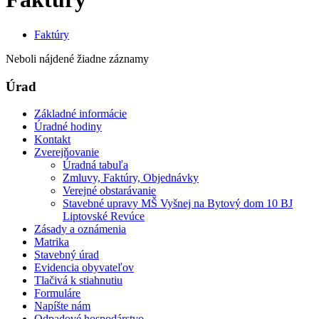
Faktúry
Neboli nájdené žiadne záznamy
Úrad
Základné informácie
Úradné hodiny
Kontakt
Zverejňovanie
Úradná tabuľa
Zmluvy, Faktúry, Objednávky
Verejné obstarávanie
Stavebné upravy MŠ Vyšnej na Bytový dom 10 BJ
Liptovské Revúce
Zásady a oznámenia
Matrika
Stavebný úrad
Evidencia obyvateľov
Tlačivá k stiahnutiu
Formuláre
Napíšte nám
Odpadové hospodárstvo