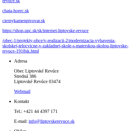
revuce.sk
chata-horec.sk
ciernykamenpivovar.sk
https://shop.upc.sk/sk/internet-liptovske-revuce
/obec-1/projekty-obce/v-realizacii-2/modernizacia-vybavenia-
skolskej-telocvicne-v-zakladnej-skole-s-materskou-skolou-liptovske-
revuce-1918sk.html
Adresa
Obec Liptovské Revúce
Stredná 386
Liptovské Revúce 03474
Webmail
Kontakt
Tel.: +421 44 4397 171
E-mail:
info@liptovskerevuce.sk