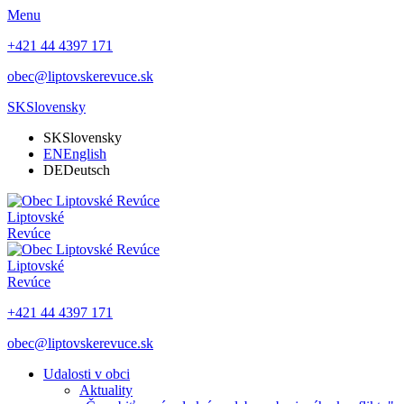
Menu
+421 44 4397 171
obec@liptovskerevuce.sk
SK
Slovensky
SK
Slovensky
EN
English
DE
Deutsch
Liptovské
Revúce
Liptovské
Revúce
+421 44 4397 171
obec@liptovskerevuce.sk
Udalosti v obci
Aktuality