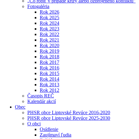
„Čo robiť v prípade krízy alebo ozbrojeného konfliktu"
Fotogaléria
Rok 2026
Rok 2025
Rok 2024
Rok 2023
Rok 2022
Rok 2021
Rok 2020
Rok 2019
Rok 2018
Rok 2017
Rok 2016
Rok 2015
Rok 2014
Rok 2013
Rok 2012
Časopis REČ
Kalendár akcií
Obec
PHSR obce Liptovské Revúce 2016-2020
PHSR obce Liptovské Revúce 2025-2030
O obci
Osídlenie
Zaujímaví ľudia