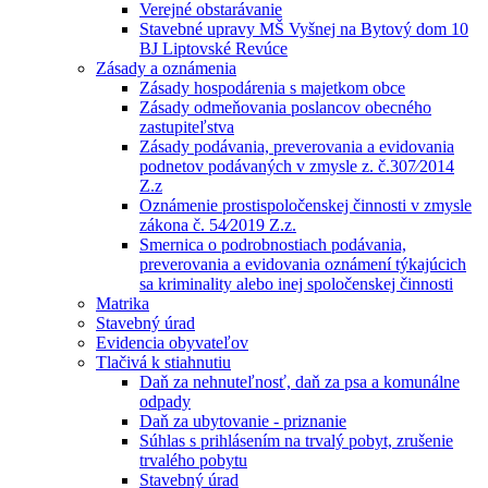
Verejné obstarávanie
Stavebné upravy MŠ Vyšnej na Bytový dom 10
BJ Liptovské Revúce
Zásady a oznámenia
Zásady hospodárenia s majetkom obce
Zásady odmeňovania poslancov obecného
zastupiteľstva
Zásady podávania, preverovania a evidovania
podnetov podávaných v zmysle z. č.307⁄2014
Z.z
Oznámenie prostispoločenskej činnosti v zmysle
zákona č. 54⁄2019 Z.z.
Smernica o podrobnostiach podávania,
preverovania a evidovania oznámení týkajúcich
sa kriminality alebo inej spoločenskej činnosti
Matrika
Stavebný úrad
Evidencia obyvateľov
Tlačivá k stiahnutiu
Daň za nehnuteľnosť, daň za psa a komunálne
odpady
Daň za ubytovanie - priznanie
Súhlas s prihlásením na trvalý pobyt, zrušenie
trvalého pobytu
Stavebný úrad