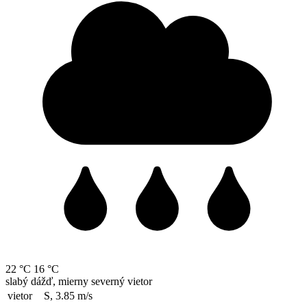
22 °C
16 °C
slabý dážď, mierny severný vietor
vietor
S, 3.85
m/s