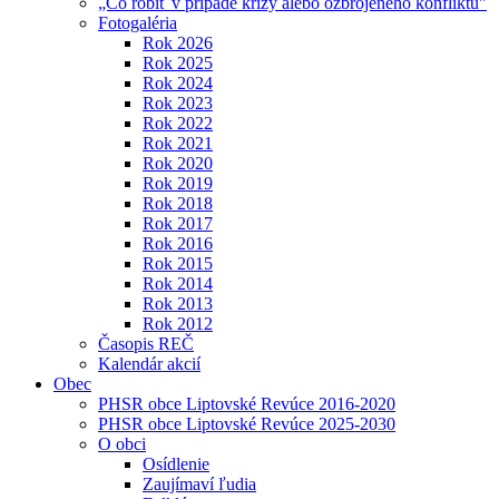
„Čo robiť v prípade krízy alebo ozbrojeného konfliktu"
Fotogaléria
Rok 2026
Rok 2025
Rok 2024
Rok 2023
Rok 2022
Rok 2021
Rok 2020
Rok 2019
Rok 2018
Rok 2017
Rok 2016
Rok 2015
Rok 2014
Rok 2013
Rok 2012
Časopis REČ
Kalendár akcií
Obec
PHSR obce Liptovské Revúce 2016-2020
PHSR obce Liptovské Revúce 2025-2030
O obci
Osídlenie
Zaujímaví ľudia