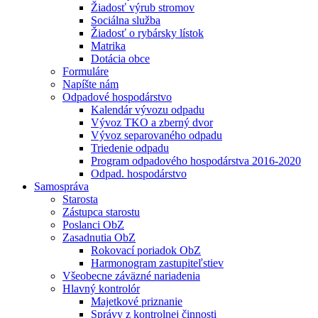
Žiadosť výrub stromov
Sociálna služba
Žiadosť o rybársky lístok
Matrika
Dotácia obce
Formuláre
Napíšte nám
Odpadové hospodárstvo
Kalendár vývozu odpadu
Vývoz TKO a zberný dvor
Vývoz separovaného odpadu
Triedenie odpadu
Program odpadového hospodárstva 2016-2020
Odpad. hospodárstvo
Samospráva
Starosta
Zástupca starostu
Poslanci ObZ
Zasadnutia ObZ
Rokovací poriadok ObZ
Harmonogram zastupiteľstiev
Všeobecne záväzné nariadenia
Hlavný kontrolór
Majetkové priznanie
Správy z kontrolnej činnosti