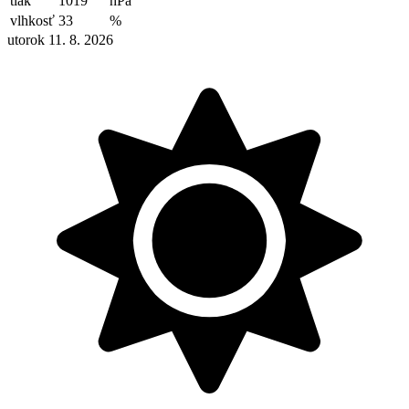
tlak
1019
hPa
vlhkosť
33
%
utorok 11. 8. 2026