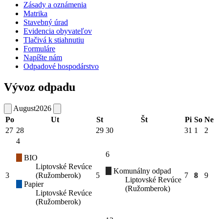
Zásady a oznámenia
Matrika
Stavebný úrad
Evidencia obyvateľov
Tlačivá k stiahnutiu
Formuláre
Napíšte nám
Odpadové hospodárstvo
Vývoz odpadu
August
2026
Po
Ut
St
Št
Pi
So
Ne
27
28
29
30
31
1
2
4
6
BIO
Liptovské Revúce
Komunálny odpad
3
(Ružomberok)
5
7
8
9
Liptovské Revúce
Papier
(Ružomberok)
Liptovské Revúce
(Ružomberok)