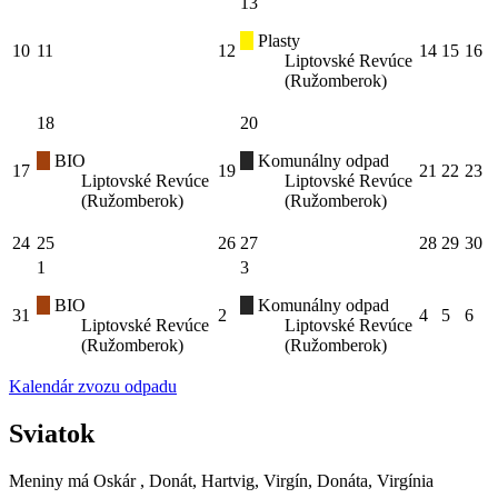
13
Plasty
10
11
12
14
15
16
Liptovské Revúce
(Ružomberok)
18
20
BIO
Komunálny odpad
17
19
21
22
23
Liptovské Revúce
Liptovské Revúce
(Ružomberok)
(Ružomberok)
24
25
26
27
28
29
30
1
3
BIO
Komunálny odpad
31
2
4
5
6
Liptovské Revúce
Liptovské Revúce
(Ružomberok)
(Ružomberok)
Kalendár zvozu odpadu
Sviatok
Meniny má
Oskár
, Donát, Hartvig, Virgín, Donáta, Virgínia