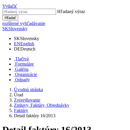
Vytlačiť
Hľadaný výraz
Hľadať
rozšírené vyhľadávanie
SK
Slovensky
SK
Slovensky
EN
English
DE
Deutsch
Tlačivá
Formuláre
Galéria
Organizácie
Odpady
Úvodná stránka
Úrad
Zverejňovanie
Zmluvy, Faktúry, Objednávky
Faktúry
Detail faktúry 16/2013
Detail faktúry 16/2013