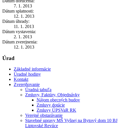
Dátum doručenia:
7. 1. 2013
Dátum splatnosti:
12. 1. 2013
Dátum úhrady:
11. 1. 2013
Dátum vystavenia:
2. 1. 2013
Dátum zverejnenia:
12. 1. 2013
Úrad
Základné informácie
Úradné hodiny
Kontakt
Zverejňovanie
Úradná tabuľa
Zmluvy, Faktúry, Objednávky
Nájom obecných budov
Zmluvy dotácie
Zmluvy ÚPSVaR RK
Verejné obstarávanie
Stavebné upravy MŠ Vyšnej na Bytový dom 10 BJ
Liptovské Revúce