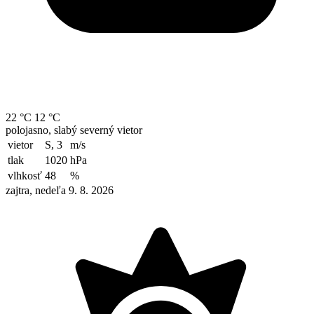
22 °C
12 °C
polojasno, slabý severný vietor
vietor
S, 3
m/s
tlak
1020
hPa
vlhkosť
48
%
zajtra, nedeľa 9. 8. 2026