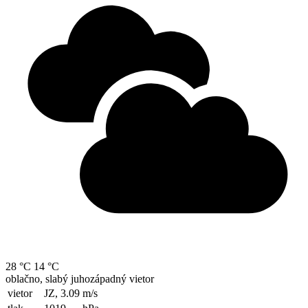
28 °C
14 °C
oblačno, slabý juhozápadný vietor
vietor
JZ, 3.09
m/s