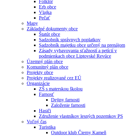
Folklór
Erb obce
Vlajka
Pečať
Mapy
Základné dokumenty obce
Štatút obce
Sadzobník správnych poplatkov
Sadzobník majetku obce určený na prenájom
Zásady vybavovania sťažností a petícií v
podmienkach obce Liptovské Revúce
Územný plán obce
Komunitný plán obce
Projekty obce
Projekty realizované cez EÚ
Organizácie
ZŠ s materskou školou
Farnosť
Dejiny farnosti
Založenie farnosti
Hasiči
Združenie vlastníkov lesných pozemkov PS
Voľný čas
Turistika
Outdoor klub Čierny Kameň