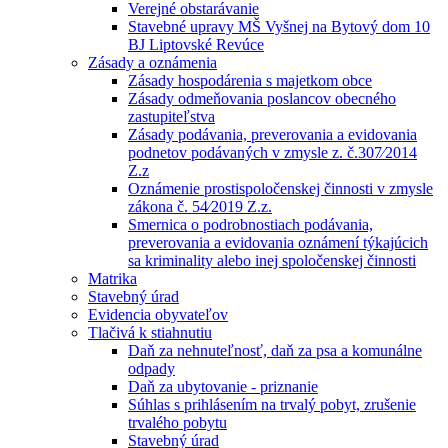
Verejné obstarávanie
Stavebné upravy MŠ Vyšnej na Bytový dom 10
BJ Liptovské Revúce
Zásady a oznámenia
Zásady hospodárenia s majetkom obce
Zásady odmeňovania poslancov obecného
zastupiteľstva
Zásady podávania, preverovania a evidovania
podnetov podávaných v zmysle z. č.307⁄2014
Z.z
Oznámenie prostispoločenskej činnosti v zmysle
zákona č. 54⁄2019 Z.z.
Smernica o podrobnostiach podávania,
preverovania a evidovania oznámení týkajúcich
sa kriminality alebo inej spoločenskej činnosti
Matrika
Stavebný úrad
Evidencia obyvateľov
Tlačivá k stiahnutiu
Daň za nehnuteľnosť, daň za psa a komunálne
odpady
Daň za ubytovanie - priznanie
Súhlas s prihlásením na trvalý pobyt, zrušenie
trvalého pobytu
Stavebný úrad