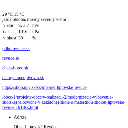
29 °C
15 °C
jasná obloha, mierny severný vietor
vietor
S, 3.71
m/s
tlak
1016
hPa
vlhkosť
30
%
pdliptrevuce.sk
revuce.sk
chata-horec.sk
ciernykamenpivovar.sk
https://shop.upc.sk/sk/internet-liptovske-revuce
/obec-1/projekty-obce/v-realizacii-2/modernizacia-vybavenia-
skolskej-telocvicne-v-zakladnej-skole-s-materskou-skolou-liptovske-
revuce-1918sk.html
Adresa
Obec Liptovské Revúce