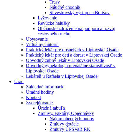
Trasy
Náučný chodník
Silvestrovský výstup na Borišov
Lyžovanie
Revúcke halušky
Občianske združenie na podporu a rozvoj
cestovného ruchu
Ubytovanie
Virtuálny cintorín
Praktický lekár pre dospelých v Liptovskej Osade
Praktický lekár pre deti a dorast v Liptovskej Osade
Obvodný zubný lekár v Liptovskej Osade
Obvodný gynekológ a prenatálne starostlivosť v
Liptovskej Osade
Lekáreň u Rafaela v Liptovskej Osade
Úrad
Základné informácie
Úradné hodiny
Kontakt
Zverejňovanie
Úradná tabuľa
Zmluvy, Faktúry, Objednávky
Nájom obecných budov
Zmluvy dotácie
Zmluvy ÚPSVaR RK