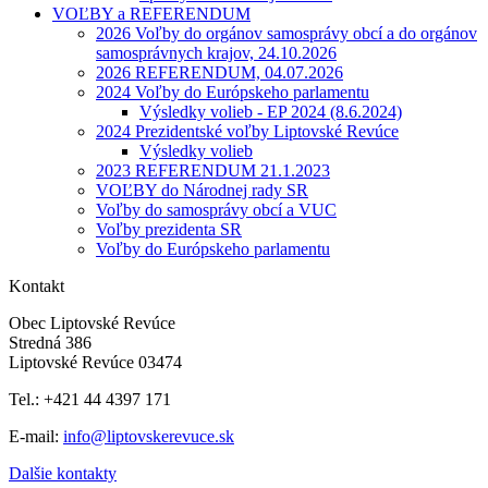
VOĽBY a REFERENDUM
2026 Voľby do orgánov samosprávy obcí a do orgánov
samosprávnych krajov, 24.10.2026
2026 REFERENDUM, 04.07.2026
2024 Voľby do Európskeho parlamentu
Výsledky volieb - EP 2024 (8.6.2024)
2024 Prezidentské voľby Liptovské Revúce
Výsledky volieb
2023 REFERENDUM 21.1.2023
VOĽBY do Národnej rady SR
Voľby do samosprávy obcí a VUC
Voľby prezidenta SR
Voľby do Európskeho parlamentu
Kontakt
Obec Liptovské Revúce
Stredná 386
Liptovské Revúce 03474
Tel.: +421 44 4397 171
E-mail:
info@liptovskerevuce.sk
Dalšie kontakty