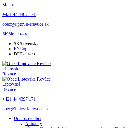
Menu
+421 44 4397 171
obec@liptovskerevuce.sk
SK
Slovensky
SK
Slovensky
EN
English
DE
Deutsch
Liptovské
Revúce
Liptovské
Revúce
+421 44 4397 171
obec@liptovskerevuce.sk
Udalosti v obci
Aktuality