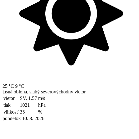
25 °C
9 °C
jasná obloha, slabý severovýchodný vietor
vietor
SV, 1.57
m/s
tlak
1021
hPa
vlhkosť
35
%
pondelok 10. 8. 2026