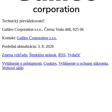
Technický prevádzkovateľ:
Galileo Corporation s.r.o., Čierna Voda 468, 925 06
Kontakt:
Galileo Corporation s.r.o.
Posledná aktualizácia: 3. 8. 2026
Zmena vzhľadu
,
Štruktúra stránok
,
RSS
,
Vytlačiť
Vyhlásenie o prístupnosti
,
Cookies
,
Vyhlásenie o ochrane súkromia
,
Webové sídlo