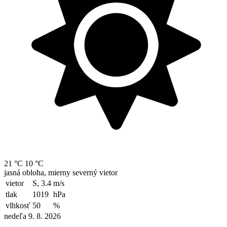
21 °C
10 °C
jasná obloha, mierny severný vietor
vietor
S, 3.4
m/s
tlak
1019
hPa
vlhkosť
50
%
nedeľa 9. 8. 2026