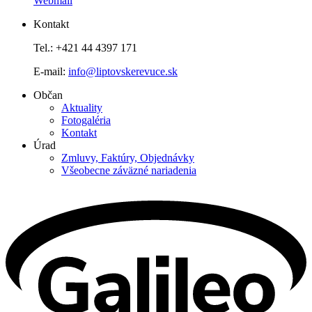
Webmail
Kontakt
Tel.: +421 44 4397 171
E-mail:
info@liptovskerevuce.sk
Občan
Aktuality
Fotogaléria
Kontakt
Úrad
Zmluvy, Faktúry, Objednávky
Všeobecne záväzné nariadenia