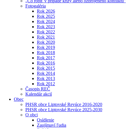
„Čo robiť v prípade krízy alebo ozbrojeného konfliktu"
Fotogaléria
Rok 2026
Rok 2025
Rok 2024
Rok 2023
Rok 2022
Rok 2021
Rok 2020
Rok 2019
Rok 2018
Rok 2017
Rok 2016
Rok 2015
Rok 2014
Rok 2013
Rok 2012
Časopis REČ
Kalendár akcií
Obec
PHSR obce Liptovské Revúce 2016-2020
PHSR obce Liptovské Revúce 2025-2030
O obci
Osídlenie
Zaujímaví ľudia