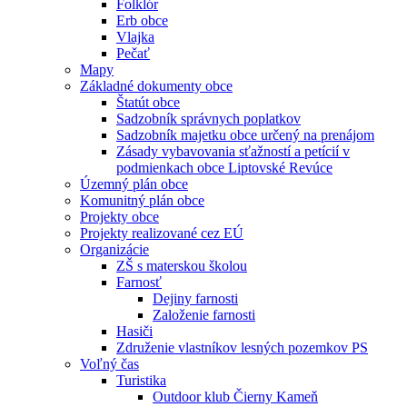
Folklór
Erb obce
Vlajka
Pečať
Mapy
Základné dokumenty obce
Štatút obce
Sadzobník správnych poplatkov
Sadzobník majetku obce určený na prenájom
Zásady vybavovania sťažností a petícií v
podmienkach obce Liptovské Revúce
Územný plán obce
Komunitný plán obce
Projekty obce
Projekty realizované cez EÚ
Organizácie
ZŠ s materskou školou
Farnosť
Dejiny farnosti
Založenie farnosti
Hasiči
Združenie vlastníkov lesných pozemkov PS
Voľný čas
Turistika
Outdoor klub Čierny Kameň