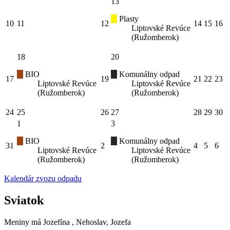
13
Plasty
10
11
12
14
15
16
Liptovské Revúce
(Ružomberok)
18
20
BIO
Komunálny odpad
17
19
21
22
23
Liptovské Revúce
Liptovské Revúce
(Ružomberok)
(Ružomberok)
24
25
26
27
28
29
30
1
3
BIO
Komunálny odpad
31
2
4
5
6
Liptovské Revúce
Liptovské Revúce
(Ružomberok)
(Ružomberok)
Kalendár zvozu odpadu
Sviatok
Meniny má
Jozefína
, Nehoslav, Jozefa