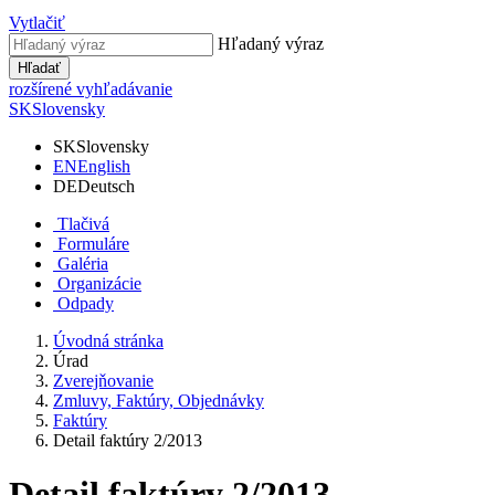
Vytlačiť
Hľadaný výraz
Hľadať
rozšírené vyhľadávanie
SK
Slovensky
SK
Slovensky
EN
English
DE
Deutsch
Tlačivá
Formuláre
Galéria
Organizácie
Odpady
Úvodná stránka
Úrad
Zverejňovanie
Zmluvy, Faktúry, Objednávky
Faktúry
Detail faktúry 2/2013
Detail faktúry 2/2013