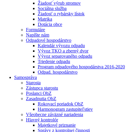
Žiadosť výrub stromov
Sociálna služba
Žiadosť o rybársky lístok
Matrika
Dotácia obce
Formuláre
Napíšte nám
Odpadové hospodárstvo
Kalendár vývozu odpadu
Vývoz TKO a zberný dvor
Vývoz separovaného odpadu
Triedenie odpadu
Program odpadového hospodárstva 2016-2020
Odpad. hospodárstvo
Samospráva
Starosta
Zástupca starostu
Poslanci ObZ
Zasadnutia ObZ
Rokovací poriadok ObZ
Harmonogram zastupiteľstiev
Všeobecne záväzné nariadenia
Hlavný kontrolór
Majetkové priznanie
Správy z kontrolnej činnosti