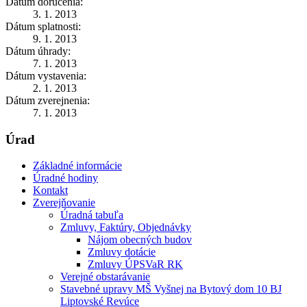
Dátum doručenia:
3. 1. 2013
Dátum splatnosti:
9. 1. 2013
Dátum úhrady:
7. 1. 2013
Dátum vystavenia:
2. 1. 2013
Dátum zverejnenia:
7. 1. 2013
Úrad
Základné informácie
Úradné hodiny
Kontakt
Zverejňovanie
Úradná tabuľa
Zmluvy, Faktúry, Objednávky
Nájom obecných budov
Zmluvy dotácie
Zmluvy ÚPSVaR RK
Verejné obstarávanie
Stavebné upravy MŠ Vyšnej na Bytový dom 10 BJ
Liptovské Revúce