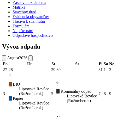
Zásady a oznámenia
Matrika
Stavebný úrad
Evidencia obyvateľov
Tlačivá k stiahnutiu
Formuláre
Napíšte nám
Odpadové hospodárstvo
Vývoz odpadu
August
2026
Po
Ut
St
Št
Pi
So
Ne
27
28
29
30
31
1
2
4
6
BIO
Liptovské Revúce
Komunálny odpad
3
(Ružomberok)
5
7
8
9
Liptovské Revúce
Papier
(Ružomberok)
Liptovské Revúce
(Ružomberok)