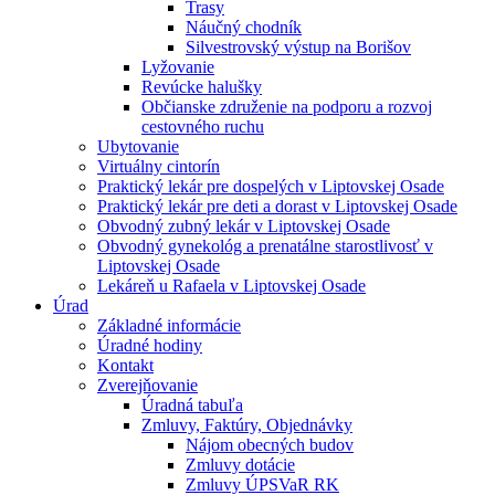
Trasy
Náučný chodník
Silvestrovský výstup na Borišov
Lyžovanie
Revúcke halušky
Občianske združenie na podporu a rozvoj
cestovného ruchu
Ubytovanie
Virtuálny cintorín
Praktický lekár pre dospelých v Liptovskej Osade
Praktický lekár pre deti a dorast v Liptovskej Osade
Obvodný zubný lekár v Liptovskej Osade
Obvodný gynekológ a prenatálne starostlivosť v
Liptovskej Osade
Lekáreň u Rafaela v Liptovskej Osade
Úrad
Základné informácie
Úradné hodiny
Kontakt
Zverejňovanie
Úradná tabuľa
Zmluvy, Faktúry, Objednávky
Nájom obecných budov
Zmluvy dotácie
Zmluvy ÚPSVaR RK