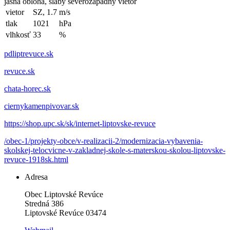
jasná obloha, slabý severozápadný vietor
vietor
SZ, 1.7
m/s
tlak
1021
hPa
vlhkosť
33
%
pdliptrevuce.sk
revuce.sk
chata-horec.sk
ciernykamenpivovar.sk
https://shop.upc.sk/sk/internet-liptovske-revuce
/obec-1/projekty-obce/v-realizacii-2/modernizacia-vybavenia-
skolskej-telocvicne-v-zakladnej-skole-s-materskou-skolou-liptovske-
revuce-1918sk.html
Adresa
Obec Liptovské Revúce
Stredná 386
Liptovské Revúce 03474