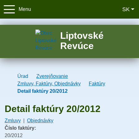
Slo
SK
Menu
+421 44 4397 171
obec@liptovsk
Liptovské
Revúce
Úvodná stránka
Úrad
Zverejňovanie
Zmluvy, Faktúry, Objednávky
Faktúry
Detail faktúry 20/2012
Detail faktúry 20/2012
Zmluvy
|
Objednávky
Číslo faktúry:
20/2012