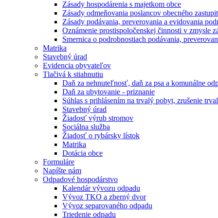
Zásady hospodárenia s majetkom obce
Zásady odmeňovania poslancov obecného zastupit
Zásady podávania, preverovania a evidovania pod
Oznámenie prostispoločenskej činnosti v zmysle z
Smernica o podrobnostiach podávania, preverovania
Matrika
Stavebný úrad
Evidencia obyvateľov
Tlačivá k stiahnutiu
Daň za nehnuteľnosť, daň za psa a komunálne od
Daň za ubytovanie - priznanie
Súhlas s prihlásením na trvalý pobyt, zrušenie trv
Stavebný úrad
Žiadosť výrub stromov
Sociálna služba
Žiadosť o rybársky lístok
Matrika
Dotácia obce
Formuláre
Napíšte nám
Odpadové hospodárstvo
Kalendár vývozu odpadu
Vývoz TKO a zberný dvor
Vývoz separovaného odpadu
Triedenie odpadu