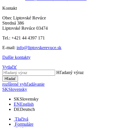
Kontakt
Obec Liptovské Revúce
Stredná 386
Liptovské Revúce 03474
Tel.: +421 44 4397 171
E-mail:
info@liptovskerevuce.sk
Dalšie kontakty
Vytlačiť
Hľadaný výraz
Hľadať
rozšírené vyhľadávanie
SK
Slovensky
SK
Slovensky
EN
English
DE
Deutsch
Tlačivá
Formuláre