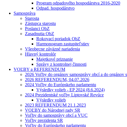
Program odpadového hospodárstva 2016-2020
Odpad. hospodárstvo
Samospráva
Starosta
Zástupca starostu
Poslanci ObZ
Zasadnutia ObZ
Rokovací poriadok ObZ
Harmonogram zastupiteľstiev
Všeobecne záväzné nariadenia
Hlavný kontrolór
Majetkové priznanie
Správy z kontrolnej činnosti
VOĽBY a REFERENDUM
2026 Voľby do orgánov samosprávy obcí a do orgánov 
2026 REFERENDUM, 04.07.2026
2024 Voľby do Európskeho parlamentu
Výsledky volieb - EP 2024 (8.6.2024)
2024 Prezidentské voľby Liptovské Revúce
Výsledky volieb
2023 REFERENDUM 21.1.2023
VOĽBY do Národnej rady SR
Voľby do samosprávy obcí a VUC
Voľby prezidenta SR
Voľby do Európskeho parlamentu