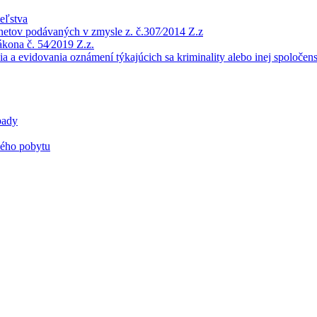
eľstva
netov podávaných v zmysle z. č.307⁄2014 Z.z
ákona č. 54⁄2019 Z.z.
 a evidovania oznámení týkajúcich sa kriminality alebo inej spoločens
pady
alého pobytu