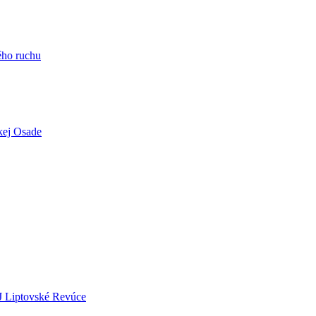
ého ruchu
kej Osade
J Liptovské Revúce