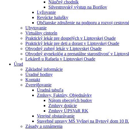
Náučný chodník
Silvestrovský výstup na Borišov
Lyžovanie
Revúcke halušky
Občianske združenie na podporu a rozvoj cestovn
Ubytovanie
Virtuálny cintorín
Praktický lekár pre dospelých v Liptovskej Osade
Praktický lekár pre deti a dorast v Liptovskej Osade
Obvodný zubný lekár v Liptovskej Osade
Obvodný gynekológ a prenatálne starostlivosť v Liptovs
Lekáreň u Rafaela v Liptovskej Osade
Úrad
Základné informácie
Úradné hodiny
Kontakt
Zverejňovanie
Úradná tabuľa
Zmluvy, Faktúry, Objednávky
Nájom obecných budov
Zmluvy dotácie
Zmluvy ÚPSVaR RK
Verejné obstarávanie
Stavebné upravy MŠ Vyšnej na Bytový dom 10 B
Zásady a oznámenia