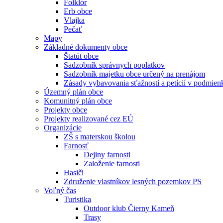
Folklór
Erb obce
Vlajka
Pečať
Mapy
Základné dokumenty obce
Štatút obce
Sadzobník správnych poplatkov
Sadzobník majetku obce určený na prenájom
Zásady vybavovania sťažností a petícií v podmie
Územný plán obce
Komunitný plán obce
Projekty obce
Projekty realizované cez EÚ
Organizácie
ZŠ s materskou školou
Farnosť
Dejiny farnosti
Založenie farnosti
Hasiči
Združenie vlastníkov lesných pozemkov PS
Voľný čas
Turistika
Outdoor klub Čierny Kameň
Trasy