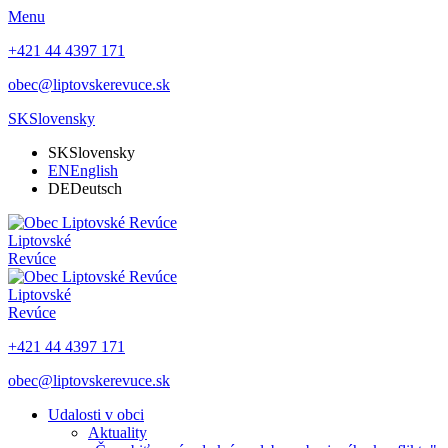
Menu
+421 44 4397 171
obec@liptovskerevuce.sk
SK
Slovensky
SK
Slovensky
EN
English
DE
Deutsch
Liptovské
Revúce
Liptovské
Revúce
+421 44 4397 171
obec@liptovskerevuce.sk
Udalosti v obci
Aktuality