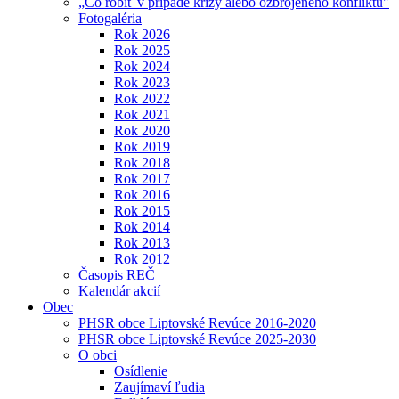
„Čo robiť v prípade krízy alebo ozbrojeného konfliktu"
Fotogaléria
Rok 2026
Rok 2025
Rok 2024
Rok 2023
Rok 2022
Rok 2021
Rok 2020
Rok 2019
Rok 2018
Rok 2017
Rok 2016
Rok 2015
Rok 2014
Rok 2013
Rok 2012
Časopis REČ
Kalendár akcií
Obec
PHSR obce Liptovské Revúce 2016-2020
PHSR obce Liptovské Revúce 2025-2030
O obci
Osídlenie
Zaujímaví ľudia