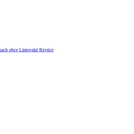
nkach obce Liptovské Revúce