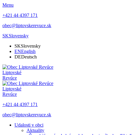
Menu
+421 44 4397 171
obec@liptovskerevuce.sk
SK
Slovensky
SK
Slovensky
EN
English
DE
Deutsch
Liptovské
Revúce
Liptovské
Revúce
+421 44 4397 171
obec@liptovskerevuce.sk
Udalosti v obci
Aktuality