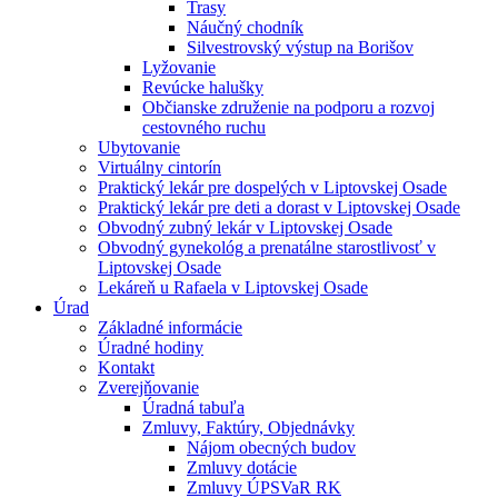
Trasy
Náučný chodník
Silvestrovský výstup na Borišov
Lyžovanie
Revúcke halušky
Občianske združenie na podporu a rozvoj
cestovného ruchu
Ubytovanie
Virtuálny cintorín
Praktický lekár pre dospelých v Liptovskej Osade
Praktický lekár pre deti a dorast v Liptovskej Osade
Obvodný zubný lekár v Liptovskej Osade
Obvodný gynekológ a prenatálne starostlivosť v
Liptovskej Osade
Lekáreň u Rafaela v Liptovskej Osade
Úrad
Základné informácie
Úradné hodiny
Kontakt
Zverejňovanie
Úradná tabuľa
Zmluvy, Faktúry, Objednávky
Nájom obecných budov
Zmluvy dotácie
Zmluvy ÚPSVaR RK