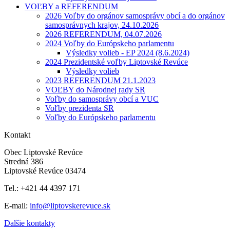
VOĽBY a REFERENDUM
2026 Voľby do orgánov samosprávy obcí a do orgánov
samosprávnych krajov, 24.10.2026
2026 REFERENDUM, 04.07.2026
2024 Voľby do Európskeho parlamentu
Výsledky volieb - EP 2024 (8.6.2024)
2024 Prezidentské voľby Liptovské Revúce
Výsledky volieb
2023 REFERENDUM 21.1.2023
VOĽBY do Národnej rady SR
Voľby do samosprávy obcí a VUC
Voľby prezidenta SR
Voľby do Európskeho parlamentu
Kontakt
Obec Liptovské Revúce
Stredná 386
Liptovské Revúce 03474
Tel.: +421 44 4397 171
E-mail:
info@liptovskerevuce.sk
Dalšie kontakty