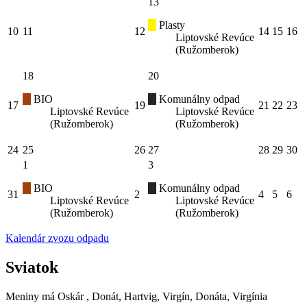
13
Plasty
10
11
12
14
15
16
Liptovské Revúce
(Ružomberok)
18
20
BIO
Komunálny odpad
17
19
21
22
23
Liptovské Revúce
Liptovské Revúce
(Ružomberok)
(Ružomberok)
24
25
26
27
28
29
30
1
3
BIO
Komunálny odpad
31
2
4
5
6
Liptovské Revúce
Liptovské Revúce
(Ružomberok)
(Ružomberok)
Kalendár zvozu odpadu
Sviatok
Meniny má
Oskár
, Donát, Hartvig, Virgín, Donáta, Virgínia