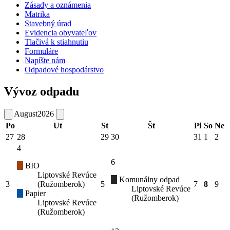
Zásady a oznámenia
Matrika
Stavebný úrad
Evidencia obyvateľov
Tlačivá k stiahnutiu
Formuláre
Napíšte nám
Odpadové hospodárstvo
Vývoz odpadu
August
2026
Po
Ut
St
Št
Pi
So
Ne
27
28
29
30
31
1
2
4
6
BIO
Liptovské Revúce
Komunálny odpad
3
(Ružomberok)
5
7
8
9
Liptovské Revúce
Papier
(Ružomberok)
Liptovské Revúce
(Ružomberok)