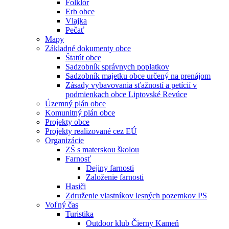
Folklór
Erb obce
Vlajka
Pečať
Mapy
Základné dokumenty obce
Štatút obce
Sadzobník správnych poplatkov
Sadzobník majetku obce určený na prenájom
Zásady vybavovania sťažností a petícií v
podmienkach obce Liptovské Revúce
Územný plán obce
Komunitný plán obce
Projekty obce
Projekty realizované cez EÚ
Organizácie
ZŠ s materskou školou
Farnosť
Dejiny farnosti
Založenie farnosti
Hasiči
Združenie vlastníkov lesných pozemkov PS
Voľný čas
Turistika
Outdoor klub Čierny Kameň