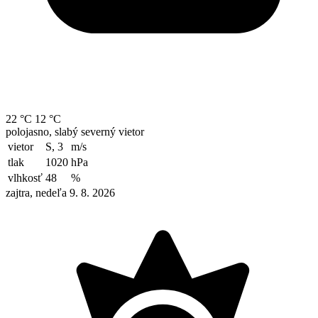
22 °C
12 °C
polojasno, slabý severný vietor
vietor
S, 3
m/s
tlak
1020
hPa
vlhkosť
48
%
zajtra, nedeľa 9. 8. 2026