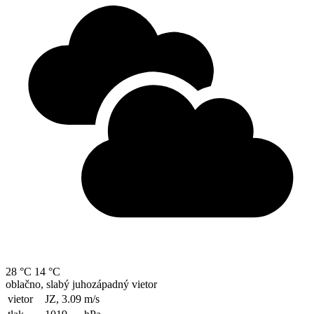
28 °C
14 °C
oblačno, slabý juhozápadný vietor
vietor
JZ, 3.09
m/s