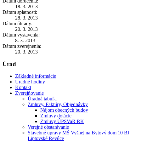
Dátum doručenia:
18. 3. 2013
Dátum splatnosti:
28. 3. 2013
Dátum úhrady:
20. 3. 2013
Dátum vystavenia:
8. 3. 2013
Dátum zverejnenia:
20. 3. 2013
Úrad
Základné informácie
Úradné hodiny
Kontakt
Zverejňovanie
Úradná tabuľa
Zmluvy, Faktúry, Objednávky
Nájom obecných budov
Zmluvy dotácie
Zmluvy ÚPSVaR RK
Verejné obstarávanie
Stavebné upravy MŠ Vyšnej na Bytový dom 10 BJ
Liptovské Revúce