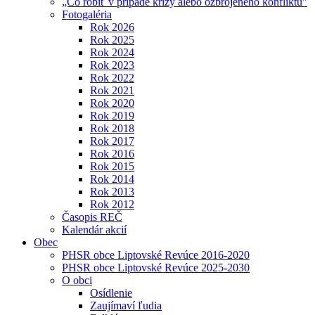
„Čo robiť v prípade krízy alebo ozbrojeného konfliktu"
Fotogaléria
Rok 2026
Rok 2025
Rok 2024
Rok 2023
Rok 2022
Rok 2021
Rok 2020
Rok 2019
Rok 2018
Rok 2017
Rok 2016
Rok 2015
Rok 2014
Rok 2013
Rok 2012
Časopis REČ
Kalendár akcií
Obec
PHSR obce Liptovské Revúce 2016-2020
PHSR obce Liptovské Revúce 2025-2030
O obci
Osídlenie
Zaujímaví ľudia