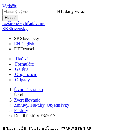
Vytlačiť
Hľadaný výraz
Hľadať
rozšírené vyhľadávanie
SK
Slovensky
SK
Slovensky
EN
English
DE
Deutsch
Tlačivá
Formuláre
Galéria
Organizácie
Odpady
Úvodná stránka
Úrad
Zverejňovanie
Zmluvy, Faktúry, Objednávky
Faktúry
Detail faktúry 73/2013
Detail faktúry 73/2013