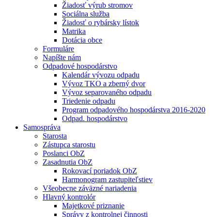
Žiadosť výrub stromov
Sociálna služba
Žiadosť o rybársky lístok
Matrika
Dotácia obce
Formuláre
Napíšte nám
Odpadové hospodárstvo
Kalendár vývozu odpadu
Vývoz TKO a zberný dvor
Vývoz separovaného odpadu
Triedenie odpadu
Program odpadového hospodárstva 2016-2020
Odpad. hospodárstvo
Samospráva
Starosta
Zástupca starostu
Poslanci ObZ
Zasadnutia ObZ
Rokovací poriadok ObZ
Harmonogram zastupiteľstiev
Všeobecne záväzné nariadenia
Hlavný kontrolór
Majetkové priznanie
Správy z kontrolnej činnosti