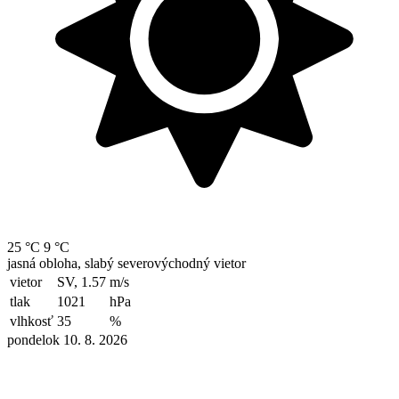
25 °C
9 °C
jasná obloha, slabý severovýchodný vietor
vietor
SV, 1.57
m/s
tlak
1021
hPa
vlhkosť
35
%
pondelok 10. 8. 2026