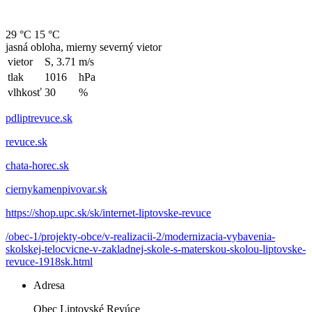
29 °C
15 °C
jasná obloha, mierny severný vietor
vietor
S, 3.71
m/s
tlak
1016
hPa
vlhkosť
30
%
pdliptrevuce.sk
revuce.sk
chata-horec.sk
ciernykamenpivovar.sk
https://shop.upc.sk/sk/internet-liptovske-revuce
/obec-1/projekty-obce/v-realizacii-2/modernizacia-vybavenia-
skolskej-telocvicne-v-zakladnej-skole-s-materskou-skolou-liptovske-
revuce-1918sk.html
Adresa
Obec Liptovské Revúce