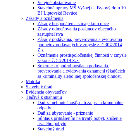
Verejné obstarávanie
Stavebné upravy MŠ Vyšnej na Bytový dom 10
BJ Liptovské Revúce
Zásady a oznámenia
Zásady hospodárenia s majetkom obce
Zásady odmeňovania poslancov obecného
zastupiteľstva
Zásady podávania, preverovania a evidovania
podnetov podávaných v zmysle z. č.307⁄2014
Z.z
Oznámenie prostispoločenskej činnosti v zmysle
zákona č. 54⁄2019 Z.z.
Smernica o podrobnostiach podávania,
preverovania a evidovania oznámení týkajúcich
sa kriminality alebo inej spoločenskej činnosti
Matrika
Stavebný úrad
Evidencia obyvateľov
Tlačivá k stiahnutiu
Daň za nehnuteľnosť, daň za psa a komunálne
odpady
Daň za ubytovanie - priznanie
Súhlas s prihlásením na trvalý pobyt, zrušenie
trvalého pobytu
Stavebný úrad