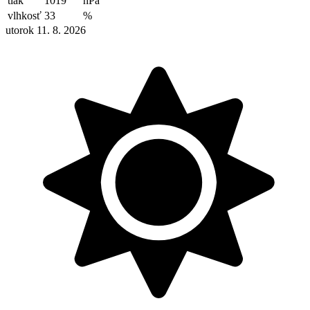
tlak
1019
hPa
vlhkosť
33
%
utorok 11. 8. 2026