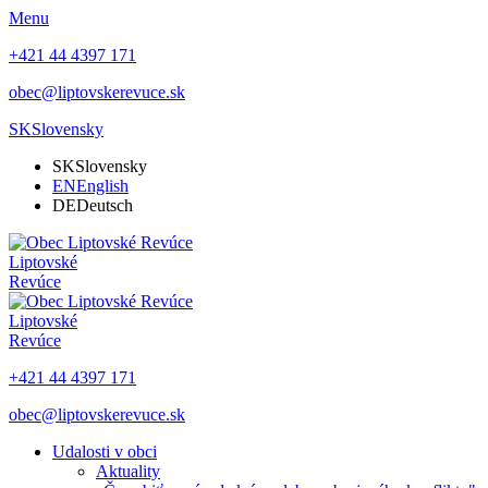
Menu
+421 44 4397 171
obec@liptovskerevuce.sk
SK
Slovensky
SK
Slovensky
EN
English
DE
Deutsch
Liptovské
Revúce
Liptovské
Revúce
+421 44 4397 171
obec@liptovskerevuce.sk
Udalosti v obci
Aktuality