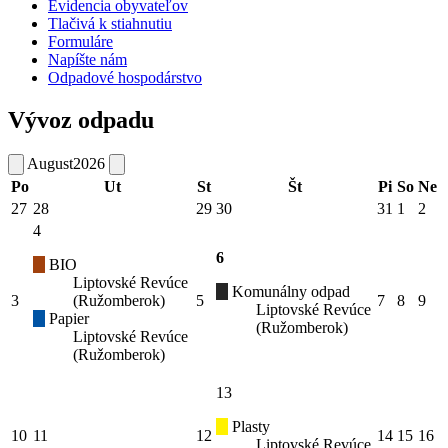
Evidencia obyvateľov
Tlačivá k stiahnutiu
Formuláre
Napíšte nám
Odpadové hospodárstvo
Vývoz odpadu
August
2026
Po
Ut
St
Št
Pi
So
Ne
27
28
29
30
31
1
2
4
6
BIO
Liptovské Revúce
Komunálny odpad
3
(Ružomberok)
5
7
8
9
Liptovské Revúce
Papier
(Ružomberok)
Liptovské Revúce
(Ružomberok)
13
Plasty
10
11
12
14
15
16
Liptovské Revúce