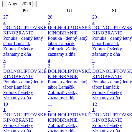
August
2026
Po
Ut
St
27
28
29
2
2
2
DOLNOLIPTOVSKÉ
DOLNOLIPTOVSKÉ
DOLNOLIPTOVS
KINOBRANIE
KINOBRANIE
KINOBRANIE
Ponuka - denný letný
Ponuka - denný letný
Ponuka - denný letný
tábor Lamáčik
tábor Lamáčik
tábor Lamáčik
Zobraziť všetky
Zobraziť všetky
Zobraziť všetky
záznamy z dňa
záznamy z dňa
záznamy z dňa
3
4
5
2
2
2
DOLNOLIPTOVSKÉ
DOLNOLIPTOVSKÉ
DOLNOLIPTOVS
KINOBRANIE
KINOBRANIE
KINOBRANIE
Ponuka - denný letný
Ponuka - denný letný
Ponuka - denný letný
tábor Lamáčik
tábor Lamáčik
tábor Lamáčik
Zobraziť všetky
Zobraziť všetky
Zobraziť všetky
záznamy z dňa
záznamy z dňa
záznamy z dňa
10
11
12
1
1
1
DOLNOLIPTOVSKÉ
DOLNOLIPTOVSKÉ
DOLNOLIPTOVS
KINOBRANIE
KINOBRANIE
KINOBRANIE
Zobraziť všetky
Zobraziť všetky
Zobraziť všetky
záznamy z dňa
záznamy z dňa
záznamy z dňa