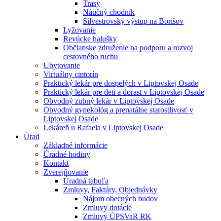
Trasy
Náučný chodník
Silvestrovský výstup na Borišov
Lyžovanie
Revúcke halušky
Občianske združenie na podporu a rozvoj
cestovného ruchu
Ubytovanie
Virtuálny cintorín
Praktický lekár pre dospelých v Liptovskej Osade
Praktický lekár pre deti a dorast v Liptovskej Osade
Obvodný zubný lekár v Liptovskej Osade
Obvodný gynekológ a prenatálne starostlivosť v
Liptovskej Osade
Lekáreň u Rafaela v Liptovskej Osade
Úrad
Základné informácie
Úradné hodiny
Kontakt
Zverejňovanie
Úradná tabuľa
Zmluvy, Faktúry, Objednávky
Nájom obecných budov
Zmluvy dotácie
Zmluvy ÚPSVaR RK