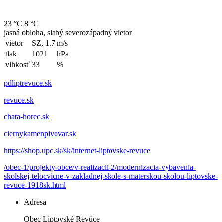
23 °C
8 °C
jasná obloha, slabý severozápadný vietor
vietor
SZ, 1.7
m/s
tlak
1021
hPa
vlhkosť
33
%
pdliptrevuce.sk
revuce.sk
chata-horec.sk
ciernykamenpivovar.sk
https://shop.upc.sk/sk/internet-liptovske-revuce
/obec-1/projekty-obce/v-realizacii-2/modernizacia-vybavenia-
skolskej-telocvicne-v-zakladnej-skole-s-materskou-skolou-liptovske-
revuce-1918sk.html
Adresa
Obec Liptovské Revúce