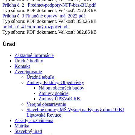
Príloha č. 2 _Predmet-podpory-NFP-bez-BU.pdf
Typ súboru: PDF dokument, Veľkosť: 257,68 kB
Príloha č. 3 Finančné opravy_máj 2022.pdf
Typ súboru: PDF dokument, Veľkosť: 358,26 kB
príloha č. 4 Podrobný rozpočet.pdf
Typ súboru: PDF dokument, Veľkosť: 382,86 kB
Úrad
Základné informácie
Úradné hodiny
Kontakt
Zverejňovanie
Úradná tabuľa
Zmluvy, Faktúry, Objednávky
Nájom obecných budov
Zmluvy dotácie
Zmluvy ÚPSVaR RK
Verejné obstarávanie
Stavebné upravy MŠ Vyšnej na Bytový dom 10 BJ
Liptovské Revúce
Zásady a oznámenia
Matrika
Stavebný úrad