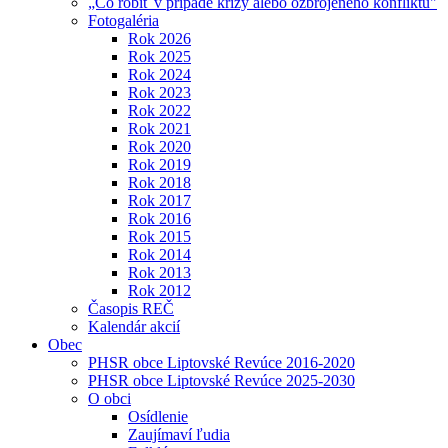
„Čo robiť v prípade krízy alebo ozbrojeného konfliktu"
Fotogaléria
Rok 2026
Rok 2025
Rok 2024
Rok 2023
Rok 2022
Rok 2021
Rok 2020
Rok 2019
Rok 2018
Rok 2017
Rok 2016
Rok 2015
Rok 2014
Rok 2013
Rok 2012
Časopis REČ
Kalendár akcií
Obec
PHSR obce Liptovské Revúce 2016-2020
PHSR obce Liptovské Revúce 2025-2030
O obci
Osídlenie
Zaujímaví ľudia