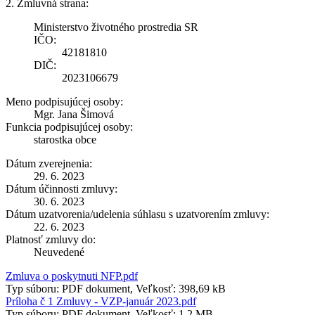
2. Zmluvná strana:
Ministerstvo životného prostredia SR
IČO:
42181810
DIČ:
2023106679
Meno podpisujúcej osoby:
Mgr. Jana Šimová
Funkcia podpisujúcej osoby:
starostka obce
Dátum zverejnenia:
29. 6. 2023
Dátum účinnosti zmluvy:
30. 6. 2023
Dátum uzatvorenia/udelenia súhlasu s uzatvorením zmluvy:
22. 6. 2023
Platnosť zmluvy do:
Neuvedené
Zmluva o poskytnuti NFP.pdf
Typ súboru: PDF dokument, Veľkosť: 398,69 kB
Príloha č 1 Zmluvy - VZP-január 2023.pdf
Typ súboru: PDF dokument, Veľkosť: 1,2 MB