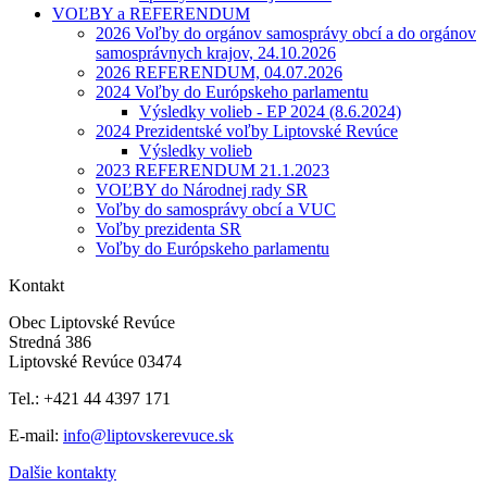
VOĽBY a REFERENDUM
2026 Voľby do orgánov samosprávy obcí a do orgánov
samosprávnych krajov, 24.10.2026
2026 REFERENDUM, 04.07.2026
2024 Voľby do Európskeho parlamentu
Výsledky volieb - EP 2024 (8.6.2024)
2024 Prezidentské voľby Liptovské Revúce
Výsledky volieb
2023 REFERENDUM 21.1.2023
VOĽBY do Národnej rady SR
Voľby do samosprávy obcí a VUC
Voľby prezidenta SR
Voľby do Európskeho parlamentu
Kontakt
Obec Liptovské Revúce
Stredná 386
Liptovské Revúce 03474
Tel.: +421 44 4397 171
E-mail:
info@liptovskerevuce.sk
Dalšie kontakty