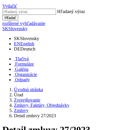
Vytlačiť
Hľadaný výraz
Hľadať
rozšírené vyhľadávanie
SK
Slovensky
SK
Slovensky
EN
English
DE
Deutsch
Tlačivá
Formuláre
Galéria
Organizácie
Odpady
Úvodná stránka
Úrad
Zverejňovanie
Zmluvy, Faktúry, Objednávky
Zmluvy
Detail zmluvy 27/2023
Detail zmluvy 27/2023