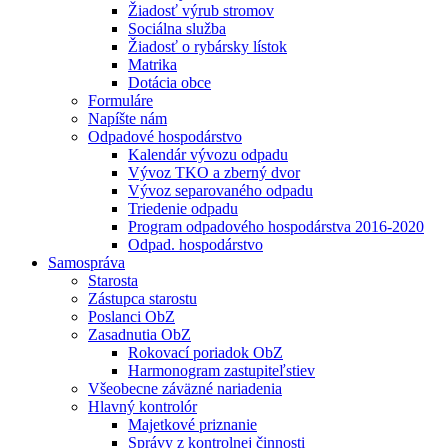
Žiadosť výrub stromov
Sociálna služba
Žiadosť o rybársky lístok
Matrika
Dotácia obce
Formuláre
Napíšte nám
Odpadové hospodárstvo
Kalendár vývozu odpadu
Vývoz TKO a zberný dvor
Vývoz separovaného odpadu
Triedenie odpadu
Program odpadového hospodárstva 2016-2020
Odpad. hospodárstvo
Samospráva
Starosta
Zástupca starostu
Poslanci ObZ
Zasadnutia ObZ
Rokovací poriadok ObZ
Harmonogram zastupiteľstiev
Všeobecne záväzné nariadenia
Hlavný kontrolór
Majetkové priznanie
Správy z kontrolnej činnosti