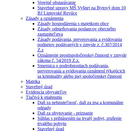
Verejné obstarávanie
Stavebné upravy MŠ Vyšnej na Bytový dom 10
BJ Liptovské Revúce
Zásady a oznámenia
Zásady hospodárenia s majetkom obce
Zásady odmeňovania poslancov obecného
zastupiteľstva
Zásady podávania, preverovania a evidovania
podnetov podávaných v zmysle z. č.307⁄2014
Z.z
Oznámenie prostispoločenskej činnosti v zmysle
zákona č. 54⁄2019 Z.z.
Smernica o podrobnostiach podávania,
preverovania a evidovania oznámení týkajúcich
sa kriminality alebo inej spoločenskej činnosti
Matrika
Stavebný úrad
Evidencia obyvateľov
Tlačivá k stiahnutiu
Daň za nehnuteľnosť, daň za psa a komunálne
odpady
Daň za ubytovanie - priznanie
Súhlas s prihlásením na trvalý pobyt, zrušenie
trvalého pobytu
Stavebný úrad