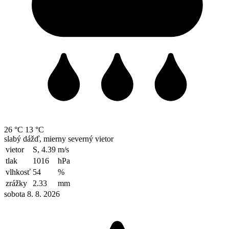
26 °C
13 °C
slabý dážď, mierny severný vietor
vietor
S, 4.39
m/s
tlak
1016
hPa
vlhkosť
54
%
zrážky
2.33
mm
sobota 8. 8. 2026