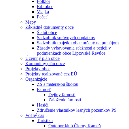
Folklór
Erb obce
Vlajka
Pečať
Mapy
Základné dokumenty obce
Štatút obce
Sadzobník správnych poplatkov
Sadzobník majetku obce určený na prenájom
Zásady vybavovania sťažností a petícií v
podmienkach obce Liptovské Revúce
Územný plán obce
Komunitný plán obce
Projekty obce
Projekty realizované cez EÚ
Organizácie
ZŠ s materskou školou
Farnosť
Dejiny farnosti
Založenie farnosti
Hasiči
Združenie vlastníkov lesných pozemkov PS
Voľný čas
Turistika
Outdoor klub Čierny Kameň