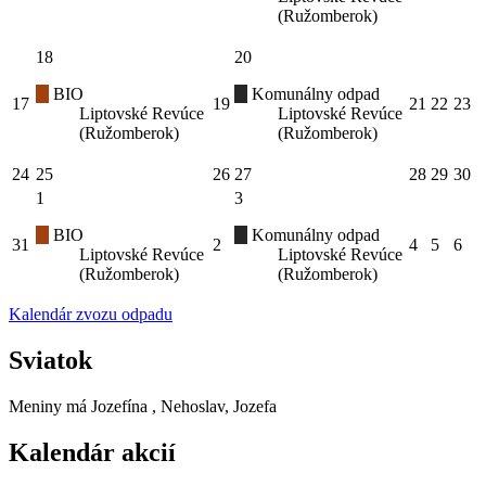
(Ružomberok)
18
20
BIO
Komunálny odpad
17
19
21
22
23
Liptovské Revúce
Liptovské Revúce
(Ružomberok)
(Ružomberok)
24
25
26
27
28
29
30
1
3
BIO
Komunálny odpad
31
2
4
5
6
Liptovské Revúce
Liptovské Revúce
(Ružomberok)
(Ružomberok)
Kalendár zvozu odpadu
Sviatok
Meniny má
Jozefína
, Nehoslav, Jozefa
Kalendár akcií