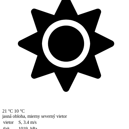
21 °C
10 °C
jasná obloha, mierny severný vietor
vietor
S, 3.4
m/s
tlak
1019
hPa