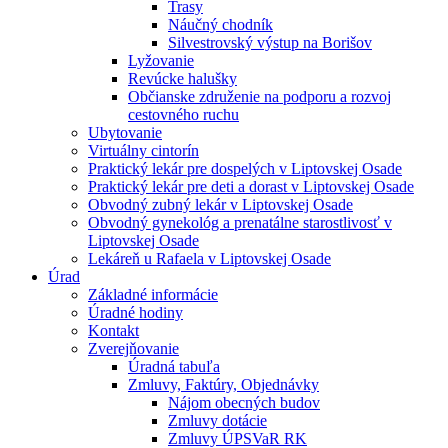
Trasy
Náučný chodník
Silvestrovský výstup na Borišov
Lyžovanie
Revúcke halušky
Občianske združenie na podporu a rozvoj
cestovného ruchu
Ubytovanie
Virtuálny cintorín
Praktický lekár pre dospelých v Liptovskej Osade
Praktický lekár pre deti a dorast v Liptovskej Osade
Obvodný zubný lekár v Liptovskej Osade
Obvodný gynekológ a prenatálne starostlivosť v
Liptovskej Osade
Lekáreň u Rafaela v Liptovskej Osade
Úrad
Základné informácie
Úradné hodiny
Kontakt
Zverejňovanie
Úradná tabuľa
Zmluvy, Faktúry, Objednávky
Nájom obecných budov
Zmluvy dotácie
Zmluvy ÚPSVaR RK