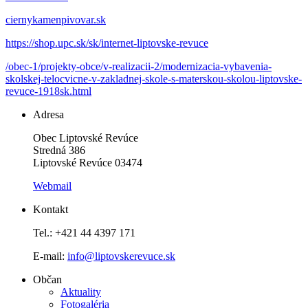
ciernykamenpivovar.sk
https://shop.upc.sk/sk/internet-liptovske-revuce
/obec-1/projekty-obce/v-realizacii-2/modernizacia-vybavenia-
skolskej-telocvicne-v-zakladnej-skole-s-materskou-skolou-liptovske-
revuce-1918sk.html
Adresa
Obec Liptovské Revúce
Stredná 386
Liptovské Revúce 03474
Webmail
Kontakt
Tel.: +421 44 4397 171
E-mail:
info@liptovskerevuce.sk
Občan
Aktuality
Fotogaléria