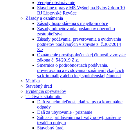
Verejné obstarávanie
Stavebné upravy MŠ Vyšnej na Bytový dom 10
BJ Liptovské Revúce
Zásady a oznámenia
Zásady hospodárenia s majetkom obce
Zásady odmeňovania poslancov obecného
zastupiteľstva
Zásady podávania, preverovania a evidovania
podnetov podávaných v zmysle z. č.307⁄2014
Z.z
Oznámenie prostispoločenskej činnosti v zmysle
zákona č. 54⁄2019 Z.z.
Smernica o podrobnostiach podávania,
preverovania a evidovania oznámení týkajúcich
sa kriminality alebo inej spoločenskej činnosti
Matrika
Stavebný úrad
Evidencia obyvateľov
Tlačivá k stiahnutiu
Daň za nehnuteľnosť, daň za psa a komunálne
odpady
Daň za ubytovanie - priznanie
Súhlas s prihlásením na trvalý pobyt, zrušenie
trvalého pobytu
Stavebný úrad