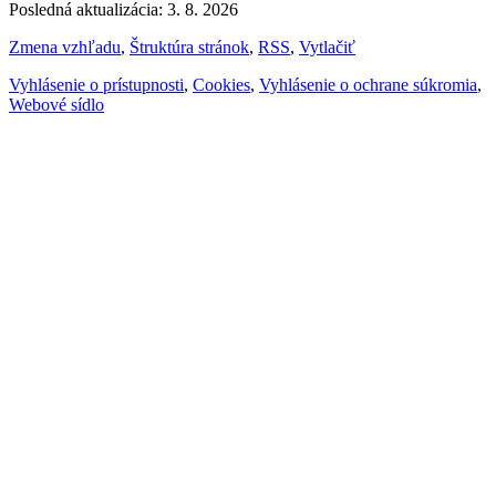
Posledná aktualizácia: 3. 8. 2026
Zmena vzhľadu
,
Štruktúra stránok
,
RSS
,
Vytlačiť
Vyhlásenie o prístupnosti
,
Cookies
,
Vyhlásenie o ochrane súkromia
,
Webové sídlo