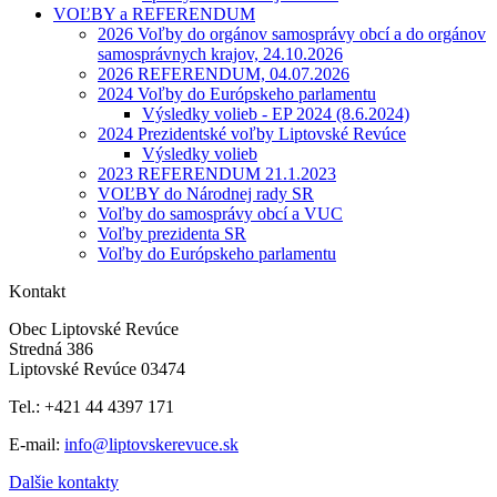
VOĽBY a REFERENDUM
2026 Voľby do orgánov samosprávy obcí a do orgánov
samosprávnych krajov, 24.10.2026
2026 REFERENDUM, 04.07.2026
2024 Voľby do Európskeho parlamentu
Výsledky volieb - EP 2024 (8.6.2024)
2024 Prezidentské voľby Liptovské Revúce
Výsledky volieb
2023 REFERENDUM 21.1.2023
VOĽBY do Národnej rady SR
Voľby do samosprávy obcí a VUC
Voľby prezidenta SR
Voľby do Európskeho parlamentu
Kontakt
Obec Liptovské Revúce
Stredná 386
Liptovské Revúce 03474
Tel.: +421 44 4397 171
E-mail:
info@liptovskerevuce.sk
Dalšie kontakty