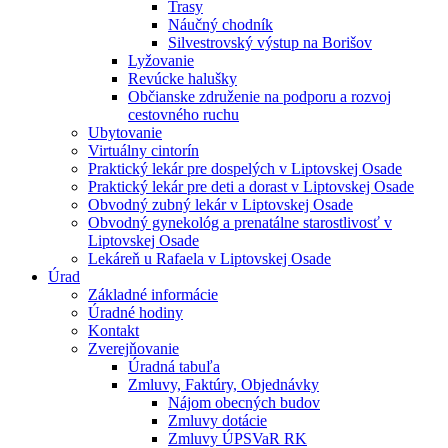
Trasy
Náučný chodník
Silvestrovský výstup na Borišov
Lyžovanie
Revúcke halušky
Občianske združenie na podporu a rozvoj
cestovného ruchu
Ubytovanie
Virtuálny cintorín
Praktický lekár pre dospelých v Liptovskej Osade
Praktický lekár pre deti a dorast v Liptovskej Osade
Obvodný zubný lekár v Liptovskej Osade
Obvodný gynekológ a prenatálne starostlivosť v
Liptovskej Osade
Lekáreň u Rafaela v Liptovskej Osade
Úrad
Základné informácie
Úradné hodiny
Kontakt
Zverejňovanie
Úradná tabuľa
Zmluvy, Faktúry, Objednávky
Nájom obecných budov
Zmluvy dotácie
Zmluvy ÚPSVaR RK