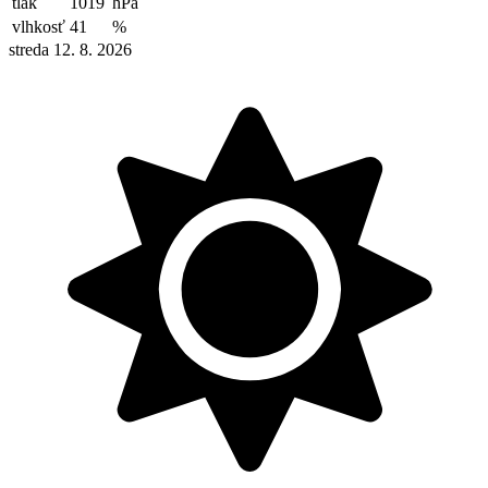
tlak
1019
hPa
vlhkosť
41
%
streda 12. 8. 2026