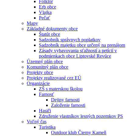
Folklór
Erb obce
Vlajka
Pečať
Mapy
Základné dokumenty obce
Štatút obce
Sadzobník správnych poplatkov
Sadzobník majetku obce určený na prenájom
Zásady vybavovania sťažností a petícií v
podmienkach obce Liptovské Revúce
Územný plán obce
Komunitný plán obce
Projekty obce
Projekty realizované cez EÚ
Organizácie
ZŠ s materskou školou
Farnosť
Dejiny farnosti
Založenie farnosti
Hasiči
Združenie vlastníkov lesných pozemkov PS
Voľný čas
Turistika
Outdoor klub Čierny Kameň