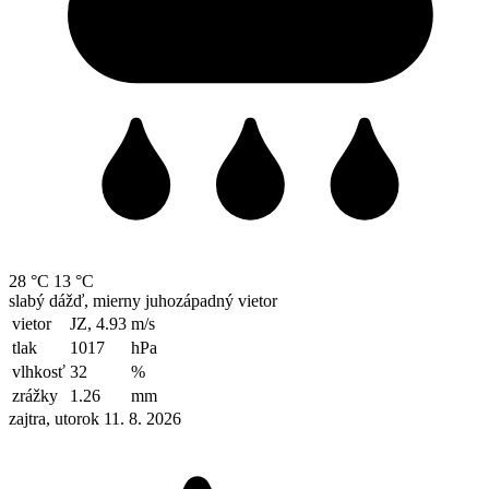
28 °C
13 °C
slabý dážď, mierny juhozápadný vietor
vietor
JZ, 4.93
m/s
tlak
1017
hPa
vlhkosť
32
%
zrážky
1.26
mm
zajtra, utorok 11. 8. 2026