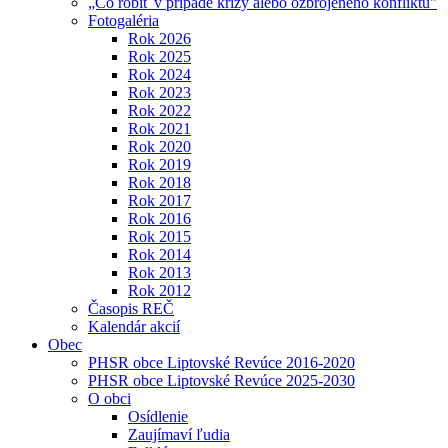
„Čo robiť v prípade krízy alebo ozbrojeného konfliktu"
Fotogaléria
Rok 2026
Rok 2025
Rok 2024
Rok 2023
Rok 2022
Rok 2021
Rok 2020
Rok 2019
Rok 2018
Rok 2017
Rok 2016
Rok 2015
Rok 2014
Rok 2013
Rok 2012
Časopis REČ
Kalendár akcií
Obec
PHSR obce Liptovské Revúce 2016-2020
PHSR obce Liptovské Revúce 2025-2030
O obci
Osídlenie
Zaujímaví ľudia