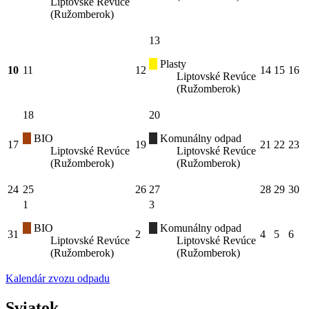
Liptovské Revúce
(Ružomberok)
13
Plasty
10
11
12
14
15
16
Liptovské Revúce
(Ružomberok)
18
20
BIO
Komunálny odpad
17
19
21
22
23
Liptovské Revúce
Liptovské Revúce
(Ružomberok)
(Ružomberok)
24
25
26
27
28
29
30
1
3
BIO
Komunálny odpad
31
2
4
5
6
Liptovské Revúce
Liptovské Revúce
(Ružomberok)
(Ružomberok)
Kalendár zvozu odpadu
Sviatok