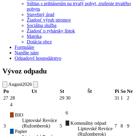
Súhlas s prihlásením na trvalý pobyt, zrušenie trvalého
pobytu
Stavebný úrad
Žiadosť výrub stromov
Sociálna služba
Žiadosť o rybársky lístok
Matrika
Dotácia obce
Formuláre
Napíšte nám
Odpadové hospodárstvo
Vývoz odpadu
August
2026
Po
Ut
St
Št
Pi
So
Ne
27
28
29
30
31
1
2
4
6
BIO
Liptovské Revúce
Komunálny odpad
3
(Ružomberok)
5
7
8
9
Liptovské Revúce
Papier
(Ružomberok)