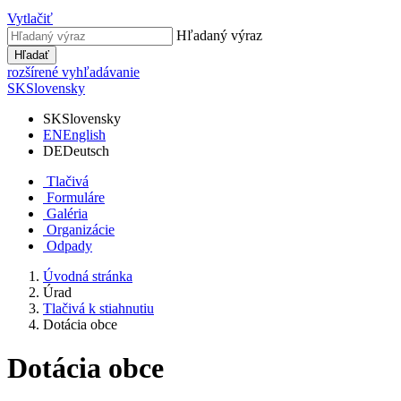
Vytlačiť
Hľadaný výraz
Hľadať
rozšírené vyhľadávanie
SK
Slovensky
SK
Slovensky
EN
English
DE
Deutsch
Tlačivá
Formuláre
Galéria
Organizácie
Odpady
Úvodná stránka
Úrad
Tlačivá k stiahnutiu
Dotácia obce
Dotácia obce