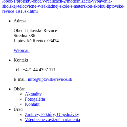
/obec-1/projekty-obce/v-realizacii-2/modernizacia-vybavenia-
skolskej-telocvicne-v-zakladnej-skole-s-materskou-skolou-liptovske-
revuce-1918sk.html
Adresa
Obec Liptovské Revúce
Stredná 386
Liptovské Revúce 03474
Webmail
Kontakt
Tel.: +421 44 4397 171
E-mail:
info@liptovskerevuce.sk
Občan
Aktuality
Fotogaléria
Kontakt
Úrad
Zmluvy, Faktúry, Objednávky
Všeobecne záväzné nariadenia