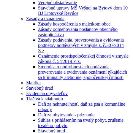
Verejné obstarávanie
Stavebné upravy MŠ Vyšnej na Bytový dom 10
BJ Liptovské Revúce
Zásady a oznámenia
Zásady hospodárenia s majetkom obce
Zásady odmeňovania poslancov obecného
zastupiteľstva
Zásady podávania, preverovania a evidovania
podnetov podávaných v zmysle z. č.307⁄2014
Z.z
Oznámenie prostispoločenskej činnosti v zmysle
zákona č. 54⁄2019 Z.z.
Smernica o podrobnostiach podávania,
preverovania a evidovania oznámení týkajúcich
sa kriminality alebo inej spoločenskej činnosti
Matrika
Stavebný úrad
Evidencia obyvateľov
Tlačivá k stiahnutiu
Daň za nehnuteľnosť, daň za psa a komunálne
odpady
Daň za ubytovanie - priznanie
Súhlas s prihlásením na trvalý pobyt, zrušenie
trvalého pobytu
Stavebný úrad