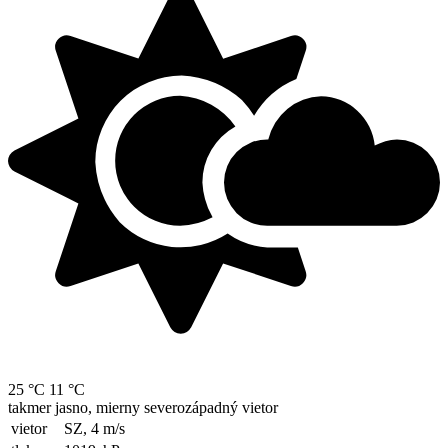
25 °C
11 °C
takmer jasno, mierny severozápadný vietor
vietor
SZ, 4
m/s