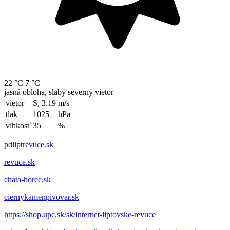
22 °C
7 °C
jasná obloha, slabý severný vietor
vietor
S, 3.19
m/s
tlak
1025
hPa
vlhkosť
35
%
pdliptrevuce.sk
revuce.sk
chata-horec.sk
ciernykamenpivovar.sk
https://shop.upc.sk/sk/internet-liptovske-revuce