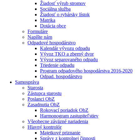
Žiadosť výrub stromov
Sociálna služba
Žiadosť o rybársky lístok
Matrika
Dotácia obce
Formuláre
Napíšte nám
Odpadové hospodárstvo
Kalendár vývozu odpadu
Vývoz TKO a zberný dvor
Vývoz separovaného odpadu
Triedenie odpadu
Program odpadového hospodárstva 2016-2020
Odpad. hospodárstvo
Samospráva
Starosta
Zástupca starostu
Poslanci ObZ
Zasadnutia ObZ
Rokovací poriadok ObZ
Harmonogram zastupiteľstiev
Všeobecne záväzné nariadenia
Hlavný kontrolór
Majetkové priznanie
Správy z kontrolnej činnosti