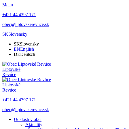
Menu
+421 44 4397 171
obec@liptovskerevuce.sk
SK
Slovensky
SK
Slovensky
EN
English
DE
Deutsch
Liptovské
Revúce
Liptovské
Revúce
+421 44 4397 171
obec@liptovskerevuce.sk
Udalosti v obci
Aktuality