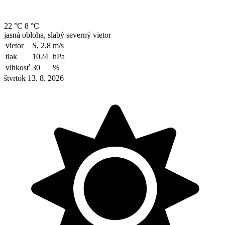
22 °C
8 °C
jasná obloha, slabý severný vietor
vietor
S, 2.8
m/s
tlak
1024
hPa
vlhkosť
30
%
štvrtok 13. 8. 2026