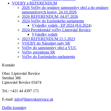
VOĽBY a REFERENDUM
2026 Voľby do orgánov samosprávy obcí a do orgánov
samosprávnych krajov, 24.10.2026
2026 REFERENDUM, 04.07.2026
2024 Voľby do Európskeho parlamentu
Výsledky volieb - EP 2024 (8.6.2024)
2024 Prezidentské voľby Liptovské Revúce
Výsledky volieb
2023 REFERENDUM 21.1.2023
VOĽBY do Národnej rady SR
Voľby do samosprávy obcí a VUC
Voľby prezidenta SR
Voľby do Európskeho parlamentu
Kontakt
Obec Liptovské Revúce
Stredná 386
Liptovské Revúce 03474
Tel.: +421 44 4397 171
E-mail:
info@liptovskerevuce.sk
Dalšie kontakty