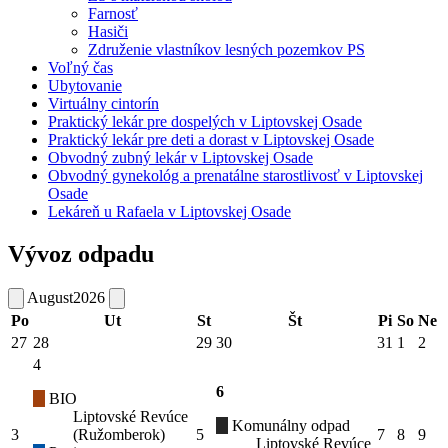
Farnosť
Hasiči
Združenie vlastníkov lesných pozemkov PS
Voľný čas
Ubytovanie
Virtuálny cintorín
Praktický lekár pre dospelých v Liptovskej Osade
Praktický lekár pre deti a dorast v Liptovskej Osade
Obvodný zubný lekár v Liptovskej Osade
Obvodný gynekológ a prenatálne starostlivosť v Liptovskej
Osade
Lekáreň u Rafaela v Liptovskej Osade
Vývoz odpadu
August
2026
Po
Ut
St
Št
Pi
So
Ne
27
28
29
30
31
1
2
4
6
BIO
Liptovské Revúce
Komunálny odpad
3
(Ružomberok)
5
7
8
9
Liptovské Revúce