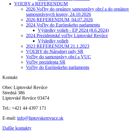
VOĽBY a REFERENDUM
2026 Voľby do orgánov samosprávy obcí a do orgánov
samosprávnych krajov, 24.10.2026
2026 REFERENDUM, 04.07.2026
2024 Voľby do Európskeho parlamentu
Výsledky volieb - EP 2024 (8.6.2024)
2024 Prezidentské voľby Liptovské Revúce
Výsledky volieb
2023 REFERENDUM 21.1.2023
VOĽBY do Národnej rady SR
Voľby do samosprávy obcí a VUC
Voľby prezidenta SR
Voľby do Európskeho parlamentu
Kontakt
Obec Liptovské Revúce
Stredná 386
Liptovské Revúce 03474
Tel.: +421 44 4397 171
E-mail:
info@liptovskerevuce.sk
Dalšie kontakty