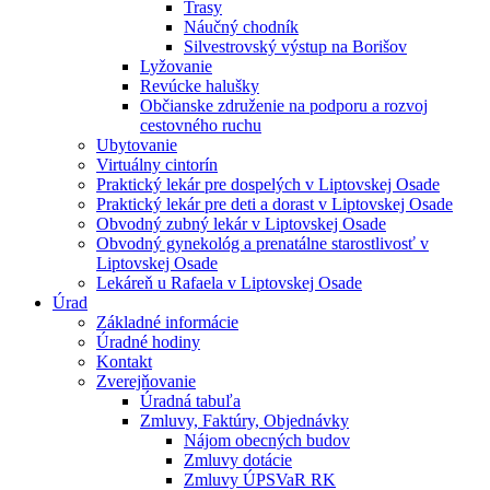
Trasy
Náučný chodník
Silvestrovský výstup na Borišov
Lyžovanie
Revúcke halušky
Občianske združenie na podporu a rozvoj
cestovného ruchu
Ubytovanie
Virtuálny cintorín
Praktický lekár pre dospelých v Liptovskej Osade
Praktický lekár pre deti a dorast v Liptovskej Osade
Obvodný zubný lekár v Liptovskej Osade
Obvodný gynekológ a prenatálne starostlivosť v
Liptovskej Osade
Lekáreň u Rafaela v Liptovskej Osade
Úrad
Základné informácie
Úradné hodiny
Kontakt
Zverejňovanie
Úradná tabuľa
Zmluvy, Faktúry, Objednávky
Nájom obecných budov
Zmluvy dotácie
Zmluvy ÚPSVaR RK