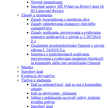
Verejné obstarávanie
Stavebné upravy MŠ Vyšnej na Bytový dom 10
BJ Liptovské Revúce
Zásady a oznámenia
Zásady hospodárenia s majetkom obce
Zásady odmeňovania poslancov obecného
zastupiteľstva
Zásady podávania, preverovania a evidovania
podnetov podávaných v zmysle z. č.307⁄2014
Z.z
Oznámenie prostispoločenskej činnosti v zmysle
zákona č. 54⁄2019 Z.z.
Smernica o podrobnostiach podávania,
preverovania a evidovania oznámení týkajúcich
sa kriminality alebo inej spoločenskej činnosti
Matrika
Stavebný úrad
Evidencia obyvateľov
Tlačivá k stiahnutiu
Daň za nehnuteľnosť, daň za psa a komunálne
odpady
Daň za ubytovanie - priznanie
Súhlas s prihlásením na trvalý pobyt, zrušenie
trvalého pobytu
Stavebný úrad