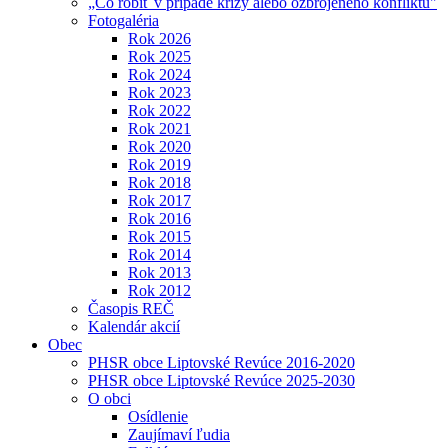
„Čo robiť v prípade krízy alebo ozbrojeného konfliktu"
Fotogaléria
Rok 2026
Rok 2025
Rok 2024
Rok 2023
Rok 2022
Rok 2021
Rok 2020
Rok 2019
Rok 2018
Rok 2017
Rok 2016
Rok 2015
Rok 2014
Rok 2013
Rok 2012
Časopis REČ
Kalendár akcií
Obec
PHSR obce Liptovské Revúce 2016-2020
PHSR obce Liptovské Revúce 2025-2030
O obci
Osídlenie
Zaujímaví ľudia