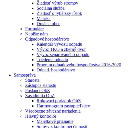
Žiadosť výrub stromov
Sociálna služba
Žiadosť o rybársky lístok
Matrika
Dotácia obce
Formuláre
Napíšte nám
Odpadové hospodárstvo
Kalendár vývozu odpadu
Vývoz TKO a zberný dvor
Vývoz separovaného odpadu
Triedenie odpadu
Program odpadového hospodárstva 2016-2020
Odpad. hospodárstvo
Samospráva
Starosta
Zástupca starostu
Poslanci ObZ
Zasadnutia ObZ
Rokovací poriadok ObZ
Harmonogram zastupiteľstiev
Všeobecne záväzné nariadenia
Hlavný kontrolór
Majetkové priznanie
Správy z kontrolnej činnosti