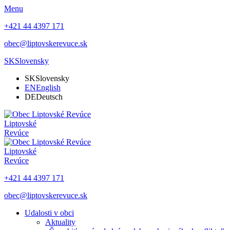
Menu
+421 44 4397 171
obec@liptovskerevuce.sk
SK
Slovensky
SK
Slovensky
EN
English
DE
Deutsch
Liptovské
Revúce
Liptovské
Revúce
+421 44 4397 171
obec@liptovskerevuce.sk
Udalosti v obci
Aktuality