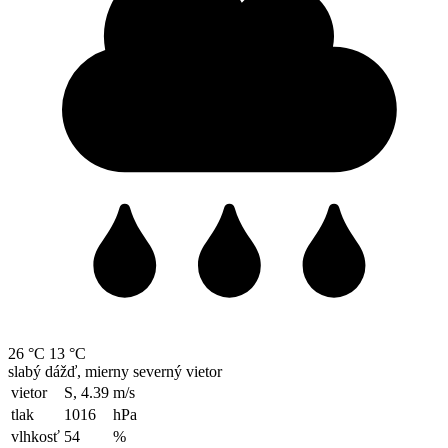
26 °C
13 °C
slabý dážď, mierny severný vietor
vietor
S, 4.39
m/s
tlak
1016
hPa
vlhkosť
54
%