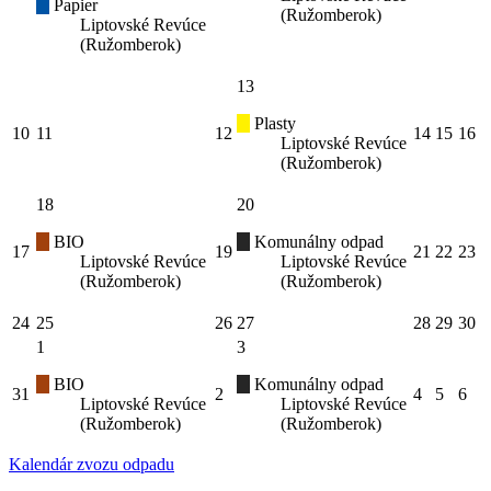
Papier
(Ružomberok)
Liptovské Revúce
(Ružomberok)
13
Plasty
10
11
12
14
15
16
Liptovské Revúce
(Ružomberok)
18
20
BIO
Komunálny odpad
17
19
21
22
23
Liptovské Revúce
Liptovské Revúce
(Ružomberok)
(Ružomberok)
24
25
26
27
28
29
30
1
3
BIO
Komunálny odpad
31
2
4
5
6
Liptovské Revúce
Liptovské Revúce
(Ružomberok)
(Ružomberok)
Kalendár zvozu odpadu