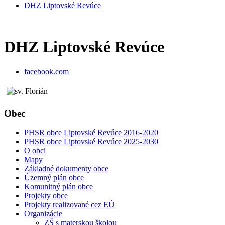
DHZ Liptovské Revúce
DHZ Liptovské Revúce
facebook.com
Obec
PHSR obce Liptovské Revúce 2016-2020
PHSR obce Liptovské Revúce 2025-2030
O obci
Mapy
Základné dokumenty obce
Územný plán obce
Komunitný plán obce
Projekty obce
Projekty realizované cez EÚ
Organizácie
ZŠ s materskou školou