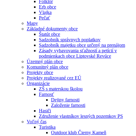
Folklór
Erb obce
Vlajka
Pečať
Mapy
Základné dokumenty obce
Štatút obce
Sadzobník správnych poplatkov
Sadzobník majetku obce určený na prenájom
Zásady vybavovania sťažností a petícií v
podmienkach obce Liptovské Revúce
Územný plán obce
Komunitný plán obce
Projekty obce
Projekty realizované cez EÚ
Organizácie
ZŠ s materskou školou
Farnosť
Dejiny farnosti
Založenie farnosti
Hasiči
Združenie vlastníkov lesných pozemkov PS
Voľný čas
Turistika
Outdoor klub Čierny Kameň