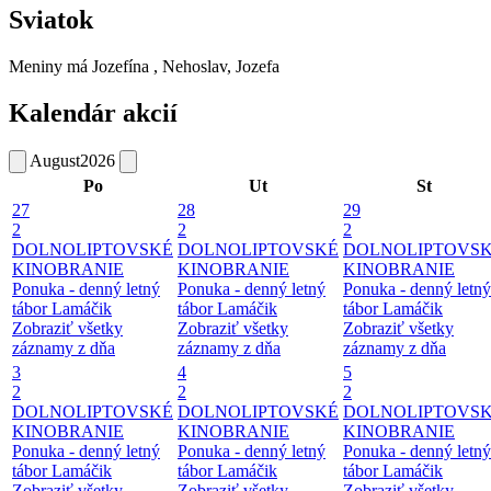
Sviatok
Meniny má
Jozefína
, Nehoslav, Jozefa
Kalendár akcií
August
2026
Po
Ut
St
27
28
29
2
2
2
DOLNOLIPTOVSKÉ
DOLNOLIPTOVSKÉ
DOLNOLIPTOVS
KINOBRANIE
KINOBRANIE
KINOBRANIE
Ponuka - denný letný
Ponuka - denný letný
Ponuka - denný letný
tábor Lamáčik
tábor Lamáčik
tábor Lamáčik
Zobraziť všetky
Zobraziť všetky
Zobraziť všetky
záznamy z dňa
záznamy z dňa
záznamy z dňa
3
4
5
2
2
2
DOLNOLIPTOVSKÉ
DOLNOLIPTOVSKÉ
DOLNOLIPTOVS
KINOBRANIE
KINOBRANIE
KINOBRANIE
Ponuka - denný letný
Ponuka - denný letný
Ponuka - denný letný
tábor Lamáčik
tábor Lamáčik
tábor Lamáčik
Zobraziť všetky
Zobraziť všetky
Zobraziť všetky