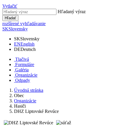
Vytlačiť
Hľadaný výraz
Hľadať
rozšírené vyhľadávanie
SK
Slovensky
SK
Slovensky
EN
English
DE
Deutsch
Tlačivá
Formuláre
Galéria
Organizácie
Odpady
Úvodná stránka
Obec
Organizácie
Hasiči
DHZ Liptovské Revúce