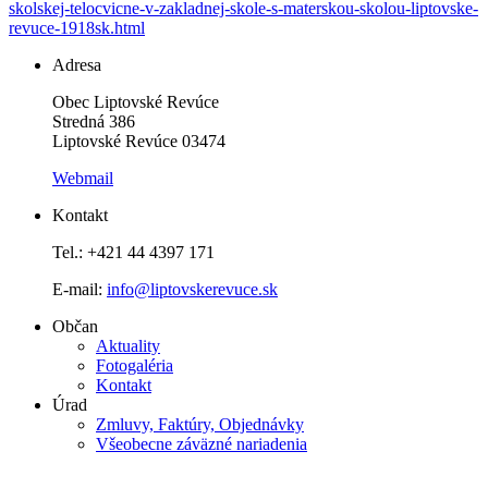
skolskej-telocvicne-v-zakladnej-skole-s-materskou-skolou-liptovske-
revuce-1918sk.html
Adresa
Obec Liptovské Revúce
Stredná 386
Liptovské Revúce 03474
Webmail
Kontakt
Tel.: +421 44 4397 171
E-mail:
info@liptovskerevuce.sk
Občan
Aktuality
Fotogaléria
Kontakt
Úrad
Zmluvy, Faktúry, Objednávky
Všeobecne záväzné nariadenia