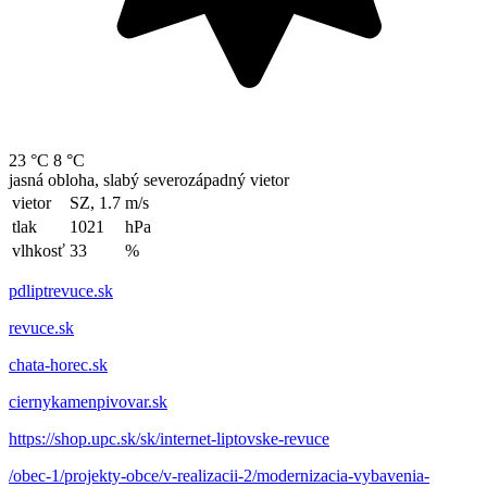
23 °C
8 °C
jasná obloha, slabý severozápadný vietor
vietor
SZ, 1.7
m/s
tlak
1021
hPa
vlhkosť
33
%
pdliptrevuce.sk
revuce.sk
chata-horec.sk
ciernykamenpivovar.sk
https://shop.upc.sk/sk/internet-liptovske-revuce
/obec-1/projekty-obce/v-realizacii-2/modernizacia-vybavenia-