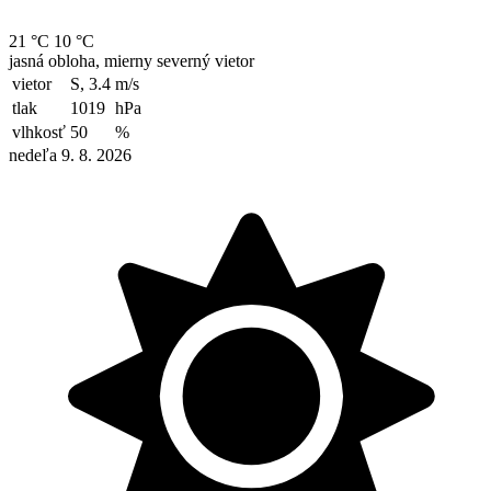
21 °C
10 °C
jasná obloha, mierny severný vietor
vietor
S, 3.4
m/s
tlak
1019
hPa
vlhkosť
50
%
nedeľa 9. 8. 2026