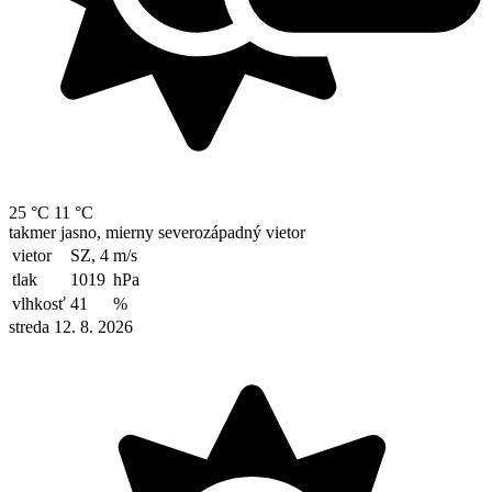
25 °C
11 °C
takmer jasno, mierny severozápadný vietor
vietor
SZ, 4
m/s
tlak
1019
hPa
vlhkosť
41
%
streda 12. 8. 2026