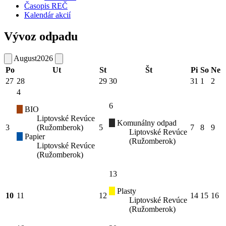
Časopis REČ
Kalendár akcií
Vývoz odpadu
August
2026
Po
Ut
St
Št
Pi
So
Ne
27
28
29
30
31
1
2
4
6
BIO
Liptovské Revúce
Komunálny odpad
3
(Ružomberok)
5
7
8
9
Liptovské Revúce
Papier
(Ružomberok)
Liptovské Revúce
(Ružomberok)
13
Plasty
10
11
12
14
15
16
Liptovské Revúce
(Ružomberok)