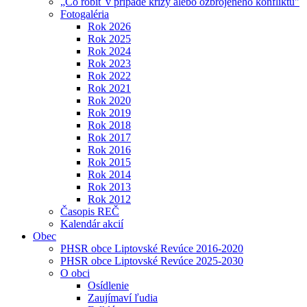
„Čo robiť v prípade krízy alebo ozbrojeného konfliktu"
Fotogaléria
Rok 2026
Rok 2025
Rok 2024
Rok 2023
Rok 2022
Rok 2021
Rok 2020
Rok 2019
Rok 2018
Rok 2017
Rok 2016
Rok 2015
Rok 2014
Rok 2013
Rok 2012
Časopis REČ
Kalendár akcií
Obec
PHSR obce Liptovské Revúce 2016-2020
PHSR obce Liptovské Revúce 2025-2030
O obci
Osídlenie
Zaujímaví ľudia