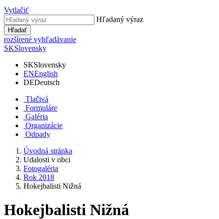
Vytlačiť
Hľadaný výraz
Hľadať
rozšírené vyhľadávanie
SK
Slovensky
SK
Slovensky
EN
English
DE
Deutsch
Tlačivá
Formuláre
Galéria
Organizácie
Odpady
Úvodná stránka
Udalosti v obci
Fotogaléria
Rok 2018
Hokejbalisti Nižná
Hokejbalisti Nižná