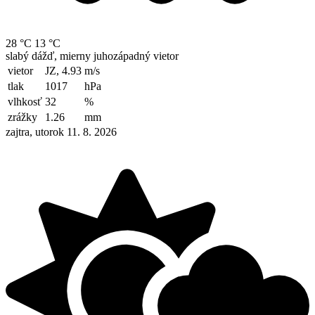
28 °C
13 °C
slabý dážď, mierny juhozápadný vietor
vietor
JZ, 4.93
m/s
tlak
1017
hPa
vlhkosť
32
%
zrážky
1.26
mm
zajtra, utorok 11. 8. 2026