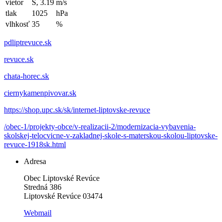
vietor
S, 3.19
m/s
tlak
1025
hPa
vlhkosť
35
%
pdliptrevuce.sk
revuce.sk
chata-horec.sk
ciernykamenpivovar.sk
https://shop.upc.sk/sk/internet-liptovske-revuce
/obec-1/projekty-obce/v-realizacii-2/modernizacia-vybavenia-
skolskej-telocvicne-v-zakladnej-skole-s-materskou-skolou-liptovske-
revuce-1918sk.html
Adresa
Obec Liptovské Revúce
Stredná 386
Liptovské Revúce 03474
Webmail