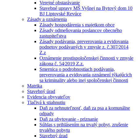
Verejné obstarávanie
Stavebné upravy MŠ Vyšnej na Bytový dom 10
BJ Liptovské Revúce
Zásady a oznámenia
Zásady hospodárenia s majetkom obce
Zásady odmeňovania poslancov obecného
zastupiteľstva
Zásady podávania, preverovania a evidovania
podnetov podávaných v zmysle z. č.307⁄2014
Z.z
Oznámenie prostispoločenskej činnosti v zmysle
zákona č. 54⁄2019 Z.z.
Smernica o podrobnostiach podávania,
preverovania a evidovania oznámení týkajúcich
sa kriminality alebo inej spoločenskej činnosti
Matrika
Stavebný úrad
Evidencia obyvateľov
Tlačivá k stiahnutiu
Daň za nehnuteľnosť, daň za psa a komunálne
odpady
Daň za ubytovanie - priznanie
Súhlas s prihlásením na trvalý pobyt, zrušenie
trvalého pobytu
Stavebný úrad