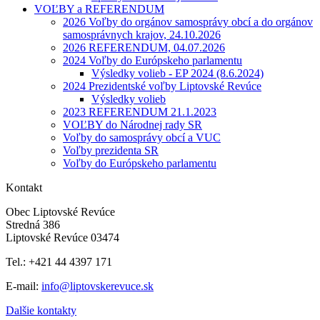
VOĽBY a REFERENDUM
2026 Voľby do orgánov samosprávy obcí a do orgánov
samosprávnych krajov, 24.10.2026
2026 REFERENDUM, 04.07.2026
2024 Voľby do Európskeho parlamentu
Výsledky volieb - EP 2024 (8.6.2024)
2024 Prezidentské voľby Liptovské Revúce
Výsledky volieb
2023 REFERENDUM 21.1.2023
VOĽBY do Národnej rady SR
Voľby do samosprávy obcí a VUC
Voľby prezidenta SR
Voľby do Európskeho parlamentu
Kontakt
Obec Liptovské Revúce
Stredná 386
Liptovské Revúce 03474
Tel.: +421 44 4397 171
E-mail:
info@liptovskerevuce.sk
Dalšie kontakty