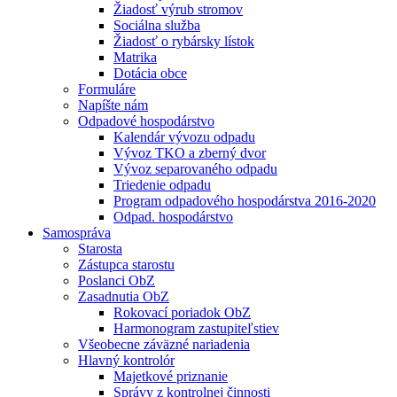
Žiadosť výrub stromov
Sociálna služba
Žiadosť o rybársky lístok
Matrika
Dotácia obce
Formuláre
Napíšte nám
Odpadové hospodárstvo
Kalendár vývozu odpadu
Vývoz TKO a zberný dvor
Vývoz separovaného odpadu
Triedenie odpadu
Program odpadového hospodárstva 2016-2020
Odpad. hospodárstvo
Samospráva
Starosta
Zástupca starostu
Poslanci ObZ
Zasadnutia ObZ
Rokovací poriadok ObZ
Harmonogram zastupiteľstiev
Všeobecne záväzné nariadenia
Hlavný kontrolór
Majetkové priznanie
Správy z kontrolnej činnosti