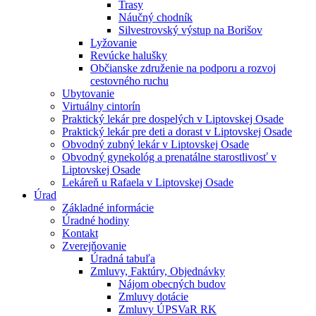
Trasy
Náučný chodník
Silvestrovský výstup na Borišov
Lyžovanie
Revúcke halušky
Občianske združenie na podporu a rozvoj
cestovného ruchu
Ubytovanie
Virtuálny cintorín
Praktický lekár pre dospelých v Liptovskej Osade
Praktický lekár pre deti a dorast v Liptovskej Osade
Obvodný zubný lekár v Liptovskej Osade
Obvodný gynekológ a prenatálne starostlivosť v
Liptovskej Osade
Lekáreň u Rafaela v Liptovskej Osade
Úrad
Základné informácie
Úradné hodiny
Kontakt
Zverejňovanie
Úradná tabuľa
Zmluvy, Faktúry, Objednávky
Nájom obecných budov
Zmluvy dotácie
Zmluvy ÚPSVaR RK