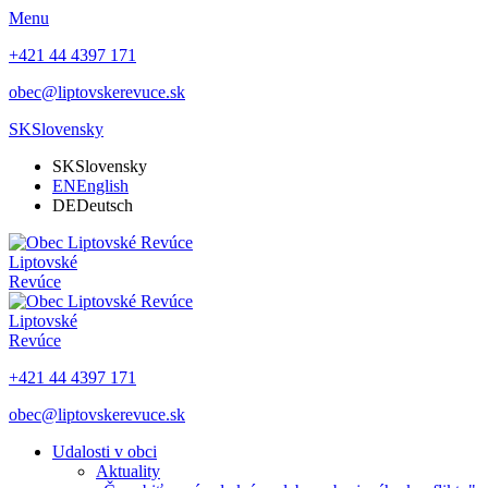
Menu
+421 44 4397 171
obec@liptovskerevuce.sk
SK
Slovensky
SK
Slovensky
EN
English
DE
Deutsch
Liptovské
Revúce
Liptovské
Revúce
+421 44 4397 171
obec@liptovskerevuce.sk
Udalosti v obci
Aktuality