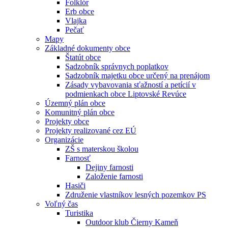
Folklór
Erb obce
Vlajka
Pečať
Mapy
Základné dokumenty obce
Štatút obce
Sadzobník správnych poplatkov
Sadzobník majetku obce určený na prenájom
Zásady vybavovania sťažností a petícií v
podmienkach obce Liptovské Revúce
Územný plán obce
Komunitný plán obce
Projekty obce
Projekty realizované cez EÚ
Organizácie
ZŠ s materskou školou
Farnosť
Dejiny farnosti
Založenie farnosti
Hasiči
Združenie vlastníkov lesných pozemkov PS
Voľný čas
Turistika
Outdoor klub Čierny Kameň