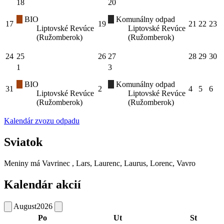
18
20
BIO
Komunálny odpad
17
19
21
22
23
Liptovské Revúce
Liptovské Revúce
(Ružomberok)
(Ružomberok)
24
25
26
27
28
29
30
1
3
BIO
Komunálny odpad
31
2
4
5
6
Liptovské Revúce
Liptovské Revúce
(Ružomberok)
(Ružomberok)
Kalendár zvozu odpadu
Sviatok
Meniny má
Vavrinec
, Lars, Laurenc, Laurus, Lorenc, Vavro
Kalendár akcií
August
2026
Po
Ut
St