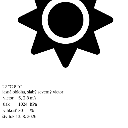
22 °C
8 °C
jasná obloha, slabý severný vietor
vietor
S, 2.8
m/s
tlak
1024
hPa
vlhkosť
30
%
štvrtok 13. 8. 2026