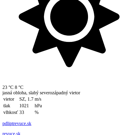
23 °C
8 °C
jasná obloha, slabý severozápadný vietor
vietor
SZ, 1.7
m/s
tlak
1021
hPa
vlhkosť
33
%
pdliptrevuce.sk
revuce.sk