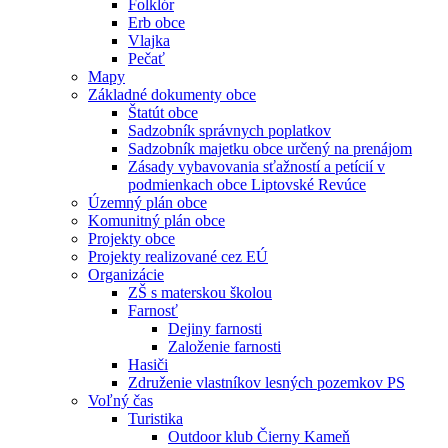
Folklór
Erb obce
Vlajka
Pečať
Mapy
Základné dokumenty obce
Štatút obce
Sadzobník správnych poplatkov
Sadzobník majetku obce určený na prenájom
Zásady vybavovania sťažností a petícií v
podmienkach obce Liptovské Revúce
Územný plán obce
Komunitný plán obce
Projekty obce
Projekty realizované cez EÚ
Organizácie
ZŠ s materskou školou
Farnosť
Dejiny farnosti
Založenie farnosti
Hasiči
Združenie vlastníkov lesných pozemkov PS
Voľný čas
Turistika
Outdoor klub Čierny Kameň