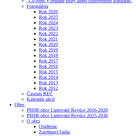
„Čo robiť v prípade krízy alebo ozbrojeného konfliktu"
Fotogaléria
Rok 2026
Rok 2025
Rok 2024
Rok 2023
Rok 2022
Rok 2021
Rok 2020
Rok 2019
Rok 2018
Rok 2017
Rok 2016
Rok 2015
Rok 2014
Rok 2013
Rok 2012
Časopis REČ
Kalendár akcií
Obec
PHSR obce Liptovské Revúce 2016-2020
PHSR obce Liptovské Revúce 2025-2030
O obci
Osídlenie
Zaujímaví ľudia