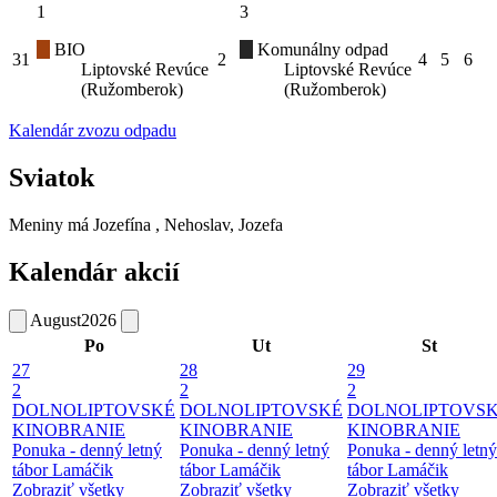
1
3
BIO
Komunálny odpad
31
2
4
5
6
Liptovské Revúce
Liptovské Revúce
(Ružomberok)
(Ružomberok)
Kalendár zvozu odpadu
Sviatok
Meniny má
Jozefína
, Nehoslav, Jozefa
Kalendár akcií
August
2026
Po
Ut
St
27
28
29
2
2
2
DOLNOLIPTOVSKÉ
DOLNOLIPTOVSKÉ
DOLNOLIPTOVS
KINOBRANIE
KINOBRANIE
KINOBRANIE
Ponuka - denný letný
Ponuka - denný letný
Ponuka - denný letný
tábor Lamáčik
tábor Lamáčik
tábor Lamáčik
Zobraziť všetky
Zobraziť všetky
Zobraziť všetky