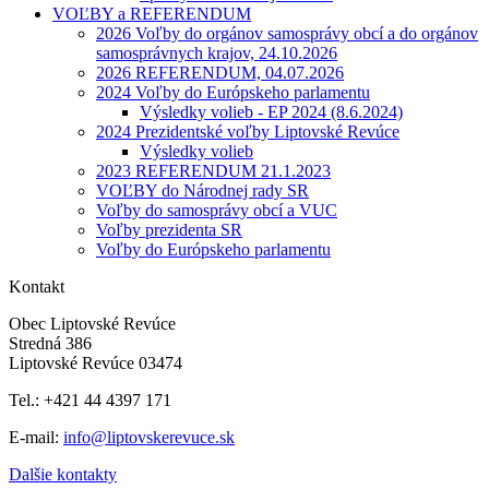
VOĽBY a REFERENDUM
2026 Voľby do orgánov samosprávy obcí a do orgánov
samosprávnych krajov, 24.10.2026
2026 REFERENDUM, 04.07.2026
2024 Voľby do Európskeho parlamentu
Výsledky volieb - EP 2024 (8.6.2024)
2024 Prezidentské voľby Liptovské Revúce
Výsledky volieb
2023 REFERENDUM 21.1.2023
VOĽBY do Národnej rady SR
Voľby do samosprávy obcí a VUC
Voľby prezidenta SR
Voľby do Európskeho parlamentu
Kontakt
Obec Liptovské Revúce
Stredná 386
Liptovské Revúce 03474
Tel.: +421 44 4397 171
E-mail:
info@liptovskerevuce.sk
Dalšie kontakty