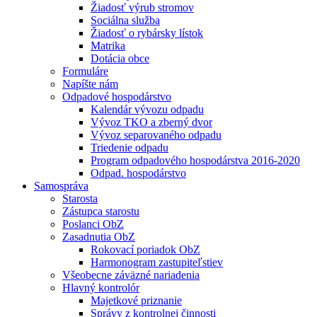
Žiadosť výrub stromov
Sociálna služba
Žiadosť o rybársky lístok
Matrika
Dotácia obce
Formuláre
Napíšte nám
Odpadové hospodárstvo
Kalendár vývozu odpadu
Vývoz TKO a zberný dvor
Vývoz separovaného odpadu
Triedenie odpadu
Program odpadového hospodárstva 2016-2020
Odpad. hospodárstvo
Samospráva
Starosta
Zástupca starostu
Poslanci ObZ
Zasadnutia ObZ
Rokovací poriadok ObZ
Harmonogram zastupiteľstiev
Všeobecne záväzné nariadenia
Hlavný kontrolór
Majetkové priznanie
Správy z kontrolnej činnosti