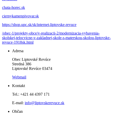
chata-horec.sk
ciernykamenpivovar.sk
https://shop.upc.sk/sk/internet-liptovske-revuce
/obec-1/projekty-obce/v-realizacii-2/modernizacia-vybavenia-
skolskej-telocvicne-v-zakladnej-skole-s-materskou-skolou-liptovske-
revuce-1918sk.html
Adresa
Obec Liptovské Revúce
Stredná 386
Liptovské Revúce 03474
Webmail
Kontakt
Tel.: +421 44 4397 171
E-mail:
info@liptovskerevuce.sk
Občan