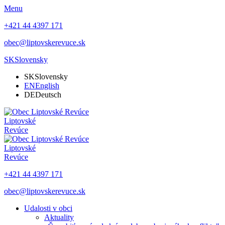
Menu
+421 44 4397 171
obec@liptovskerevuce.sk
SK
Slovensky
SK
Slovensky
EN
English
DE
Deutsch
Liptovské
Revúce
Liptovské
Revúce
+421 44 4397 171
obec@liptovskerevuce.sk
Udalosti v obci
Aktuality