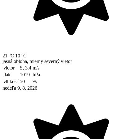
21 °C
10 °C
jasná obloha, mierny severný vietor
vietor
S, 3.4
m/s
tlak
1019
hPa
vlhkosť
50
%
nedeľa 9. 8. 2026