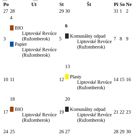
Po
Ut
St
Št
Pi
So
Ne
27
28
29
30
31
1
2
4
6
BIO
Liptovské Revúce
Komunálny odpad
3
(Ružomberok)
5
7
8
9
Liptovské Revúce
Papier
(Ružomberok)
Liptovské Revúce
(Ružomberok)
13
Plasty
10
11
12
14
15
16
Liptovské Revúce
(Ružomberok)
18
20
BIO
Komunálny odpad
17
19
21
22
23
Liptovské Revúce
Liptovské Revúce
(Ružomberok)
(Ružomberok)
24
25
26
27
28
29
30