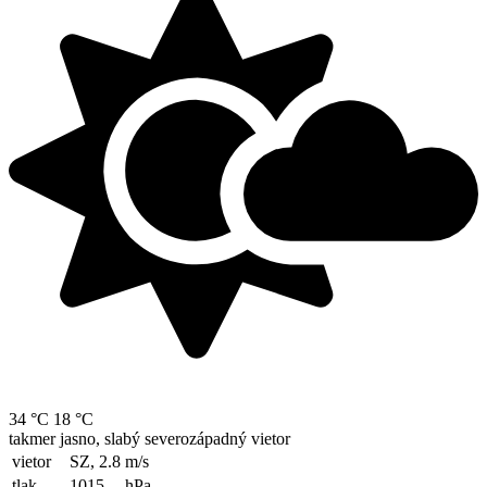
34 °C
18 °C
takmer jasno, slabý severozápadný vietor
vietor
SZ, 2.8
m/s
tlak
1015
hPa