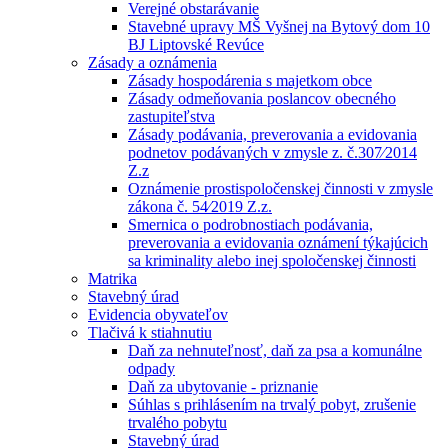
Verejné obstarávanie
Stavebné upravy MŠ Vyšnej na Bytový dom 10
BJ Liptovské Revúce
Zásady a oznámenia
Zásady hospodárenia s majetkom obce
Zásady odmeňovania poslancov obecného
zastupiteľstva
Zásady podávania, preverovania a evidovania
podnetov podávaných v zmysle z. č.307⁄2014
Z.z
Oznámenie prostispoločenskej činnosti v zmysle
zákona č. 54⁄2019 Z.z.
Smernica o podrobnostiach podávania,
preverovania a evidovania oznámení týkajúcich
sa kriminality alebo inej spoločenskej činnosti
Matrika
Stavebný úrad
Evidencia obyvateľov
Tlačivá k stiahnutiu
Daň za nehnuteľnosť, daň za psa a komunálne
odpady
Daň za ubytovanie - priznanie
Súhlas s prihlásením na trvalý pobyt, zrušenie
trvalého pobytu
Stavebný úrad