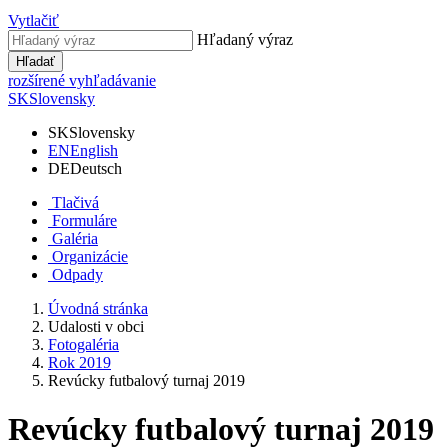
Vytlačiť
Hľadaný výraz
Hľadať
rozšírené vyhľadávanie
SK
Slovensky
SK
Slovensky
EN
English
DE
Deutsch
Tlačivá
Formuláre
Galéria
Organizácie
Odpady
Úvodná stránka
Udalosti v obci
Fotogaléria
Rok 2019
Revúcky futbalový turnaj 2019
Revúcky futbalový turnaj 2019