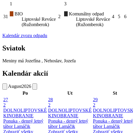
1
3
BIO
Komunálny odpad
31
2
4
5
6
Liptovské Revúce
Liptovské Revúce
(Ružomberok)
(Ružomberok)
Kalendár zvozu odpadu
Sviatok
Meniny má
Jozefína
, Nehoslav, Jozefa
Kalendár akcií
August
2026
Po
Ut
St
27
28
29
2
2
2
DOLNOLIPTOVSKÉ
DOLNOLIPTOVSKÉ
DOLNOLIPTOVS
KINOBRANIE
KINOBRANIE
KINOBRANIE
Ponuka - denný letný
Ponuka - denný letný
Ponuka - denný letný
tábor Lamáčik
tábor Lamáčik
tábor Lamáčik
Zobraziť všetky
Zobraziť všetky
Zobraziť všetky