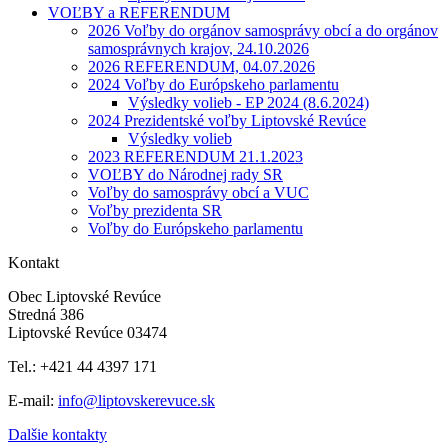
VOĽBY a REFERENDUM
2026 Voľby do orgánov samosprávy obcí a do orgánov
samosprávnych krajov, 24.10.2026
2026 REFERENDUM, 04.07.2026
2024 Voľby do Európskeho parlamentu
Výsledky volieb - EP 2024 (8.6.2024)
2024 Prezidentské voľby Liptovské Revúce
Výsledky volieb
2023 REFERENDUM 21.1.2023
VOĽBY do Národnej rady SR
Voľby do samosprávy obcí a VUC
Voľby prezidenta SR
Voľby do Európskeho parlamentu
Kontakt
Obec Liptovské Revúce
Stredná 386
Liptovské Revúce 03474
Tel.: +421 44 4397 171
E-mail:
info@liptovskerevuce.sk
Dalšie kontakty