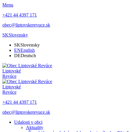
Menu
+421 44 4397 171
obec@liptovskerevuce.sk
SK
Slovensky
SK
Slovensky
EN
English
DE
Deutsch
Liptovské
Revúce
Liptovské
Revúce
+421 44 4397 171
obec@liptovskerevuce.sk
Udalosti v obci
Aktuality