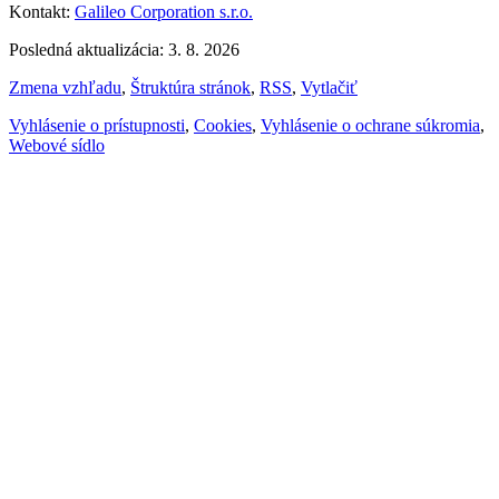
Kontakt:
Galileo Corporation s.r.o.
Posledná aktualizácia: 3. 8. 2026
Zmena vzhľadu
,
Štruktúra stránok
,
RSS
,
Vytlačiť
Vyhlásenie o prístupnosti
,
Cookies
,
Vyhlásenie o ochrane súkromia
,
Webové sídlo