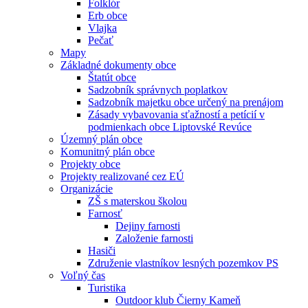
Folklór
Erb obce
Vlajka
Pečať
Mapy
Základné dokumenty obce
Štatút obce
Sadzobník správnych poplatkov
Sadzobník majetku obce určený na prenájom
Zásady vybavovania sťažností a petícií v
podmienkach obce Liptovské Revúce
Územný plán obce
Komunitný plán obce
Projekty obce
Projekty realizované cez EÚ
Organizácie
ZŠ s materskou školou
Farnosť
Dejiny farnosti
Založenie farnosti
Hasiči
Združenie vlastníkov lesných pozemkov PS
Voľný čas
Turistika
Outdoor klub Čierny Kameň