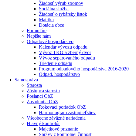
Žiadosť výrub stromov
Sociálna služba
Žiadosť o rybársky lístok
Matrika
Dotácia obce
Formuláre
Napíšte nám
Odpadové hospodárstvo
Kalendár vývozu odpadu
Vývoz TKO a zberný dvor
Vývoz separovaného odpadu
Triedenie odpadu
Program odpadového hospodárstva 2016-2020
Odpad. hospodárstvo
Samospráva
Starosta
Zástupca starostu
Poslanci ObZ
Zasadnutia ObZ
Rokovací poriadok ObZ
Harmonogram zastupiteľstiev
Všeobecne záväzné nariadenia
Hlavný kontrolór
Majetkové priznanie
Správy z kontrolnej činnosti