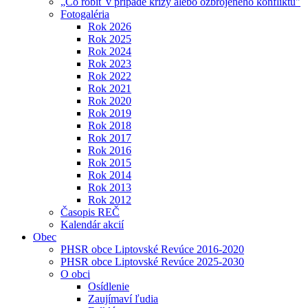
„Čo robiť v prípade krízy alebo ozbrojeného konfliktu"
Fotogaléria
Rok 2026
Rok 2025
Rok 2024
Rok 2023
Rok 2022
Rok 2021
Rok 2020
Rok 2019
Rok 2018
Rok 2017
Rok 2016
Rok 2015
Rok 2014
Rok 2013
Rok 2012
Časopis REČ
Kalendár akcií
Obec
PHSR obce Liptovské Revúce 2016-2020
PHSR obce Liptovské Revúce 2025-2030
O obci
Osídlenie
Zaujímaví ľudia