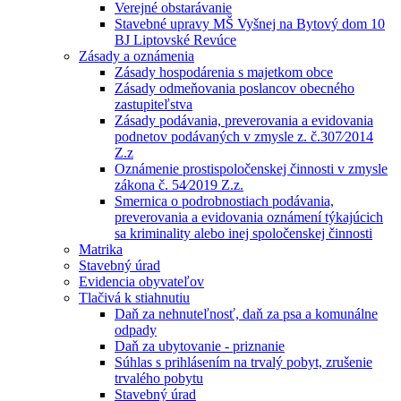
Verejné obstarávanie
Stavebné upravy MŠ Vyšnej na Bytový dom 10
BJ Liptovské Revúce
Zásady a oznámenia
Zásady hospodárenia s majetkom obce
Zásady odmeňovania poslancov obecného
zastupiteľstva
Zásady podávania, preverovania a evidovania
podnetov podávaných v zmysle z. č.307⁄2014
Z.z
Oznámenie prostispoločenskej činnosti v zmysle
zákona č. 54⁄2019 Z.z.
Smernica o podrobnostiach podávania,
preverovania a evidovania oznámení týkajúcich
sa kriminality alebo inej spoločenskej činnosti
Matrika
Stavebný úrad
Evidencia obyvateľov
Tlačivá k stiahnutiu
Daň za nehnuteľnosť, daň za psa a komunálne
odpady
Daň za ubytovanie - priznanie
Súhlas s prihlásením na trvalý pobyt, zrušenie
trvalého pobytu
Stavebný úrad