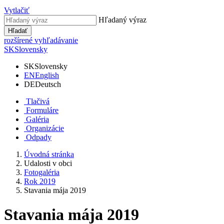
Vytlačiť
Hľadaný výraz
Hľadať
rozšírené vyhľadávanie
SK
Slovensky
SK
Slovensky
EN
English
DE
Deutsch
Tlačivá
Formuláre
Galéria
Organizácie
Odpady
Úvodná stránka
Udalosti v obci
Fotogaléria
Rok 2019
Stavania mája 2019
Stavania mája 2019