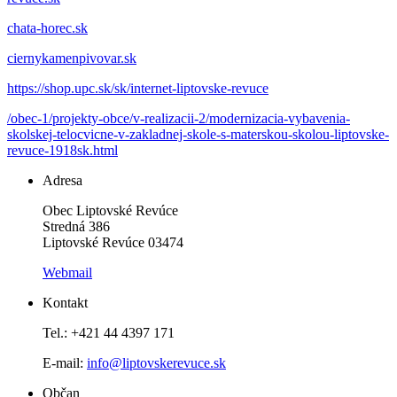
chata-horec.sk
ciernykamenpivovar.sk
https://shop.upc.sk/sk/internet-liptovske-revuce
/obec-1/projekty-obce/v-realizacii-2/modernizacia-vybavenia-
skolskej-telocvicne-v-zakladnej-skole-s-materskou-skolou-liptovske-
revuce-1918sk.html
Adresa
Obec Liptovské Revúce
Stredná 386
Liptovské Revúce 03474
Webmail
Kontakt
Tel.: +421 44 4397 171
E-mail:
info@liptovskerevuce.sk
Občan