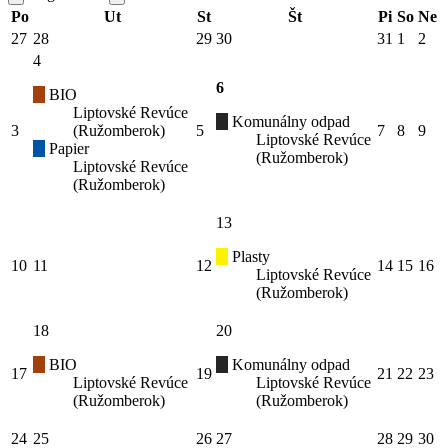
Po
Ut
St
Št
Pi
So
Ne
27
28
29
30
31
1
2
4
6
BIO
Liptovské Revúce
Komunálny odpad
3
(Ružomberok)
5
7
8
9
Liptovské Revúce
Papier
(Ružomberok)
Liptovské Revúce
(Ružomberok)
13
Plasty
10
11
12
14
15
16
Liptovské Revúce
(Ružomberok)
18
20
BIO
Komunálny odpad
17
19
21
22
23
Liptovské Revúce
Liptovské Revúce
(Ružomberok)
(Ružomberok)
24
25
26
27
28
29
30