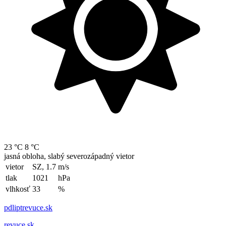
23 °C
8 °C
jasná obloha, slabý severozápadný vietor
vietor
SZ, 1.7
m/s
tlak
1021
hPa
vlhkosť
33
%
pdliptrevuce.sk
revuce.sk