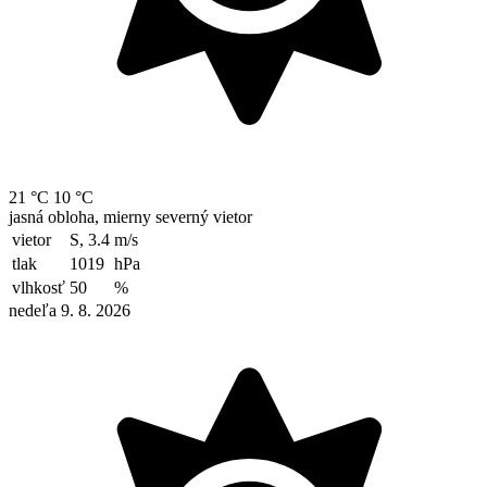
21 °C
10 °C
jasná obloha, mierny severný vietor
vietor
S, 3.4
m/s
tlak
1019
hPa
vlhkosť
50
%
nedeľa 9. 8. 2026