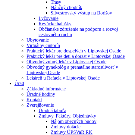
Trasy
Náučný chodník
Silvestrovský výstup na Borišov
Lyžovanie
Revúcke halušky
Občianske združenie na podporu a rozvoj
cestovného ruchu
Ubytovanie
Virtuálny cintorín
Praktický lekár pre dospelých v Liptovskej Osade
Praktický lekár pre deti a dorast v Liptovskej Osade
Obvodný zubný lekár v Liptovskej Osade
Obvodný gynekológ a prenatálne starostlivosť v
Liptovskej Osade
Lekáreň u Rafaela v Liptovskej Osade
Úrad
Základné informácie
Úradné hodiny
Kontakt
Zverejňovanie
Úradná tabuľa
Zmluvy, Faktúry, Objednávky
Nájom obecných budov
Zmluvy dotácie
Zmluvy ÚPSVaR RK