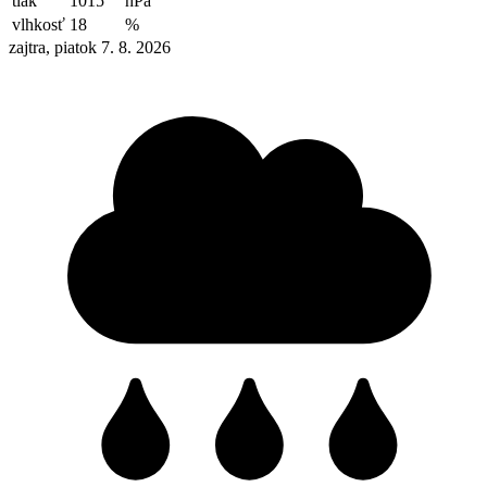
tlak
1015
hPa
vlhkosť
18
%
zajtra, piatok 7. 8. 2026