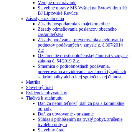
Verejné obstarávanie
Stavebné upravy MŠ Vyšnej na Bytový dom 10
BJ Liptovské Revúce
Zásady a oznámenia
Zásady hospodárenia s majetkom obce
Zásady odmeňovania poslancov obecného
zastupiteľstva
Zásady podávania, preverovania a evidovania
podnetov podávaných v zmysle z. č.307⁄2014
Z.z
Oznámenie prostispoločenskej činnosti v zmysle
zákona č. 54⁄2019 Z.z.
Smernica o podrobnostiach podávania,
preverovania a evidovania oznámení týkajúcich
sa kriminality alebo inej spoločenskej činnosti
Matrika
Stavebný úrad
Evidencia obyvateľov
Tlačivá k stiahnutiu
Daň za nehnuteľnosť, daň za psa a komunálne
odpady
Daň za ubytovanie - priznanie
Súhlas s prihlásením na trvalý pobyt, zrušenie
trvalého pobytu
Stavebný úrad