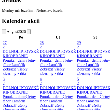
Sviatok
Meniny má
Jozefína
, Nehoslav, Jozefa
Kalendár akcií
August
2026
Po
Ut
St
27
28
29
2
2
2
DOLNOLIPTOVSKÉ
DOLNOLIPTOVSKÉ
DOLNOLIPTOVS
KINOBRANIE
KINOBRANIE
KINOBRANIE
Ponuka - denný letný
Ponuka - denný letný
Ponuka - denný letný
tábor Lamáčik
tábor Lamáčik
tábor Lamáčik
Zobraziť všetky
Zobraziť všetky
Zobraziť všetky
záznamy z dňa
záznamy z dňa
záznamy z dňa
3
4
5
2
2
2
DOLNOLIPTOVSKÉ
DOLNOLIPTOVSKÉ
DOLNOLIPTOVS
KINOBRANIE
KINOBRANIE
KINOBRANIE
Ponuka - denný letný
Ponuka - denný letný
Ponuka - denný letný
tábor Lamáčik
tábor Lamáčik
tábor Lamáčik
Zobraziť všetky
Zobraziť všetky
Zobraziť všetky
záznamy z dňa
záznamy z dňa
záznamy z dňa