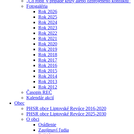
„Čo robiť v prípade krízy alebo ozbrojeného konfliktu"
Fotogaléria
Rok 2026
Rok 2025
Rok 2024
Rok 2023
Rok 2022
Rok 2021
Rok 2020
Rok 2019
Rok 2018
Rok 2017
Rok 2016
Rok 2015
Rok 2014
Rok 2013
Rok 2012
Časopis REČ
Kalendár akcií
Obec
PHSR obce Liptovské Revúce 2016-2020
PHSR obce Liptovské Revúce 2025-2030
O obci
Osídlenie
Zaujímaví ľudia