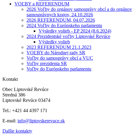
VOĽBY a REFERENDUM
2026 Voľby do orgánov samosprávy obcí a do orgánov
samosprávnych krajov, 24.10.2026
2026 REFERENDUM, 04.07.2026
2024 Voľby do Európskeho parlamentu
Výsledky volieb - EP 2024 (8.6.2024)
2024 Prezidentské voľby Liptovské Revúce
Výsledky volieb
2023 REFERENDUM 21.1.2023
VOĽBY do Národnej rady SR
Voľby do samosprávy obcí a VUC
Voľby prezidenta SR
Voľby do Európskeho parlamentu
Kontakt
Obec Liptovské Revúce
Stredná 386
Liptovské Revúce 03474
Tel.: +421 44 4397 171
E-mail:
info@liptovskerevuce.sk
Dalšie kontakty