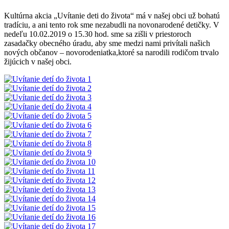
Kultúrna akcia „Uvítanie deti do života“ má v našej obci už bohatú
tradíciu, a ani tento rok sme nezabudli na novonarodené detičky. V
nedeľu 10.02.2019 o 15.30 hod. sme sa zišli v priestoroch
zasadačky obecného úradu, aby sme medzi nami privítali našich
nových občanov – novorodeniatka,ktoré sa narodili rodičom trvalo
žijúcich v našej obci.