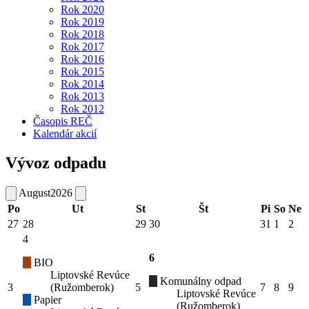
Rok 2020
Rok 2019
Rok 2018
Rok 2017
Rok 2016
Rok 2015
Rok 2014
Rok 2013
Rok 2012
Časopis REČ
Kalendár akcií
Vývoz odpadu
August
2026
Po
Ut
St
Št
Pi
So
Ne
27
28
29
30
31
1
2
4
6
BIO
Liptovské Revúce
Komunálny odpad
3
(Ružomberok)
5
7
8
9
Liptovské Revúce
Papier
(Ružomberok)