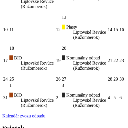
Liptovské Revúce
(Ružomberok)
13
Plasty
10
11
12
14
15
16
Liptovské Revúce
(Ružomberok)
18
20
BIO
Komunálny odpad
17
19
21
22
23
Liptovské Revúce
Liptovské Revúce
(Ružomberok)
(Ružomberok)
24
25
26
27
28
29
30
1
3
BIO
Komunálny odpad
31
2
4
5
6
Liptovské Revúce
Liptovské Revúce
(Ružomberok)
(Ružomberok)
Kalendár zvozu odpadu