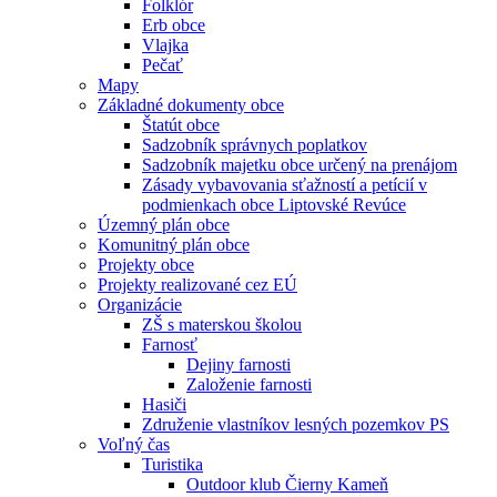
Folklór
Erb obce
Vlajka
Pečať
Mapy
Základné dokumenty obce
Štatút obce
Sadzobník správnych poplatkov
Sadzobník majetku obce určený na prenájom
Zásady vybavovania sťažností a petícií v
podmienkach obce Liptovské Revúce
Územný plán obce
Komunitný plán obce
Projekty obce
Projekty realizované cez EÚ
Organizácie
ZŠ s materskou školou
Farnosť
Dejiny farnosti
Založenie farnosti
Hasiči
Združenie vlastníkov lesných pozemkov PS
Voľný čas
Turistika
Outdoor klub Čierny Kameň