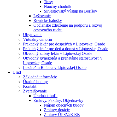
Trasy
Náučný chodník
Silvestrovský výstup na Borišov
Lyžovanie
Revúcke halušky
Občianske združenie na podporu a rozvoj
cestovného ruchu
Ubytovanie
Virtuálny cintorín
Praktický lekár pre dospelých v Liptovskej Osade
Praktický lekár pre deti a dorast v Liptovskej Osade
Obvodný zubný lekár v Liptovskej Osade
Obvodný gynekológ a prenatálne starostlivosť v
Liptovskej Osade
Lekáreň u Rafaela v Liptovskej Osade
Úrad
Základné informácie
Úradné hodiny
Kontakt
Zverejňovanie
Úradná tabuľa
Zmluvy, Faktúry, Objednávky
Nájom obecných budov
Zmluvy dotácie
Zmluvy ÚPSVaR RK