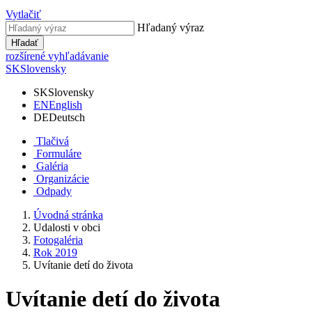
Vytlačiť
Hľadaný výraz
Hľadať
rozšírené vyhľadávanie
SK
Slovensky
SK
Slovensky
EN
English
DE
Deutsch
Tlačivá
Formuláre
Galéria
Organizácie
Odpady
Úvodná stránka
Udalosti v obci
Fotogaléria
Rok 2019
Uvítanie detí do života
Uvítanie detí do života