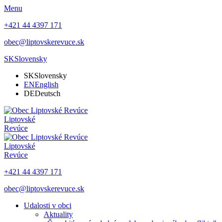
Menu
+421 44 4397 171
obec@liptovskerevuce.sk
SK
Slovensky
SK
Slovensky
EN
English
DE
Deutsch
Liptovské
Revúce
Liptovské
Revúce
+421 44 4397 171
obec@liptovskerevuce.sk
Udalosti v obci
Aktuality