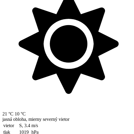
21 °C
10 °C
jasná obloha, mierny severný vietor
vietor
S, 3.4
m/s
tlak
1019
hPa