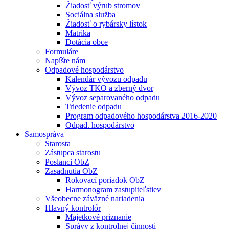
Žiadosť výrub stromov
Sociálna služba
Žiadosť o rybársky lístok
Matrika
Dotácia obce
Formuláre
Napíšte nám
Odpadové hospodárstvo
Kalendár vývozu odpadu
Vývoz TKO a zberný dvor
Vývoz separovaného odpadu
Triedenie odpadu
Program odpadového hospodárstva 2016-2020
Odpad. hospodárstvo
Samospráva
Starosta
Zástupca starostu
Poslanci ObZ
Zasadnutia ObZ
Rokovací poriadok ObZ
Harmonogram zastupiteľstiev
Všeobecne záväzné nariadenia
Hlavný kontrolór
Majetkové priznanie
Správy z kontrolnej činnosti