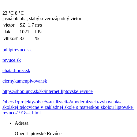
23 °C
8 °C
jasná obloha, slabý severozápadný vietor
vietor
SZ, 1.7
m/s
tlak
1021
hPa
vlhkosť
33
%
pdliptrevuce.sk
revuce.sk
chata-horec.sk
ciernykamenpivovar.sk
https://shop.upc.sk/sk/internet-liptovske-revuce
/obec-1/projekty-obce/v-realizacii-2/modernizacia-vybavenia-
skolskej-telocvicne-v-zakladnej-skole-s-materskou-skolou-liptovske-
revuce-1918sk.html
Adresa
Obec Liptovské Revúce