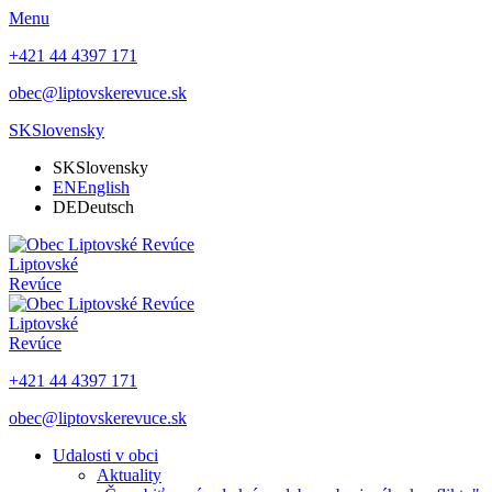
Menu
+421 44 4397 171
obec@liptovskerevuce.sk
SK
Slovensky
SK
Slovensky
EN
English
DE
Deutsch
Liptovské
Revúce
Liptovské
Revúce
+421 44 4397 171
obec@liptovskerevuce.sk
Udalosti v obci
Aktuality