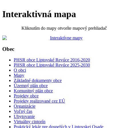
Interaktivná mapa
Kliknutím do mapy otvoríte mapový prehliadač
Obec
PHSR obce Liptovské Revúce 2016-2020
PHSR obce Liptovské Revúce 2025-2030
O obci
Mapy
Základné dokumenty obce
Územný plán obce
Komunitný plán obce
Projekty obce
Projekty realizované cez EÚ
Organizácie
Voľný čas
Ubytovanie
Virtuálny cintorín
Praktický lekár pre dospelých v Liptovskej Osade