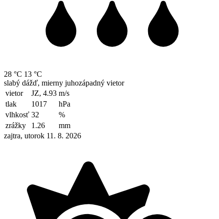
28 °C
13 °C
slabý dážď, mierny juhozápadný vietor
vietor
JZ, 4.93
m/s
tlak
1017
hPa
vlhkosť
32
%
zrážky
1.26
mm
zajtra, utorok 11. 8. 2026