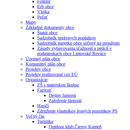
Folklór
Erb obce
Vlajka
Pečať
Mapy
Základné dokumenty obce
Štatút obce
Sadzobník správnych poplatkov
Sadzobník majetku obce určený na prenájom
Zásady vybavovania sťažností a petícií v
podmienkach obce Liptovské Revúce
Územný plán obce
Komunitný plán obce
Projekty obce
Projekty realizované cez EÚ
Organizácie
ZŠ s materskou školou
Farnosť
Dejiny farnosti
Založenie farnosti
Hasiči
Združenie vlastníkov lesných pozemkov PS
Voľný čas
Turistika
Outdoor klub Čierny Kameň