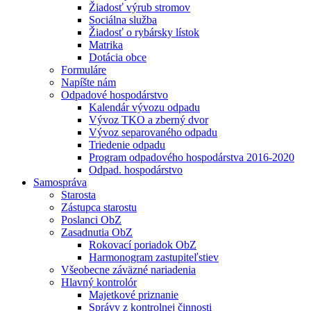
Žiadosť výrub stromov
Sociálna služba
Žiadosť o rybársky lístok
Matrika
Dotácia obce
Formuláre
Napíšte nám
Odpadové hospodárstvo
Kalendár vývozu odpadu
Vývoz TKO a zberný dvor
Vývoz separovaného odpadu
Triedenie odpadu
Program odpadového hospodárstva 2016-2020
Odpad. hospodárstvo
Samospráva
Starosta
Zástupca starostu
Poslanci ObZ
Zasadnutia ObZ
Rokovací poriadok ObZ
Harmonogram zastupiteľstiev
Všeobecne záväzné nariadenia
Hlavný kontrolór
Majetkové priznanie
Správy z kontrolnej činnosti