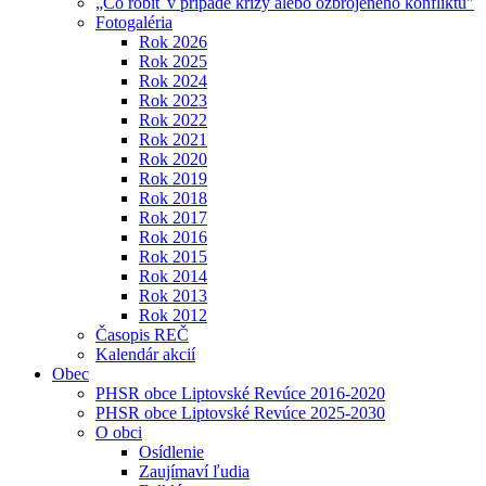
„Čo robiť v prípade krízy alebo ozbrojeného konfliktu"
Fotogaléria
Rok 2026
Rok 2025
Rok 2024
Rok 2023
Rok 2022
Rok 2021
Rok 2020
Rok 2019
Rok 2018
Rok 2017
Rok 2016
Rok 2015
Rok 2014
Rok 2013
Rok 2012
Časopis REČ
Kalendár akcií
Obec
PHSR obce Liptovské Revúce 2016-2020
PHSR obce Liptovské Revúce 2025-2030
O obci
Osídlenie
Zaujímaví ľudia