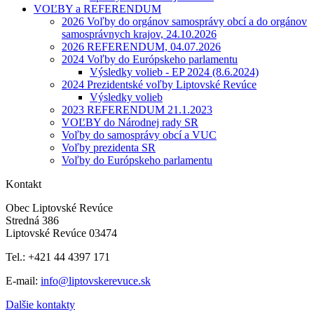
VOĽBY a REFERENDUM
2026 Voľby do orgánov samosprávy obcí a do orgánov
samosprávnych krajov, 24.10.2026
2026 REFERENDUM, 04.07.2026
2024 Voľby do Európskeho parlamentu
Výsledky volieb - EP 2024 (8.6.2024)
2024 Prezidentské voľby Liptovské Revúce
Výsledky volieb
2023 REFERENDUM 21.1.2023
VOĽBY do Národnej rady SR
Voľby do samosprávy obcí a VUC
Voľby prezidenta SR
Voľby do Európskeho parlamentu
Kontakt
Obec Liptovské Revúce
Stredná 386
Liptovské Revúce 03474
Tel.: +421 44 4397 171
E-mail:
info@liptovskerevuce.sk
Dalšie kontakty