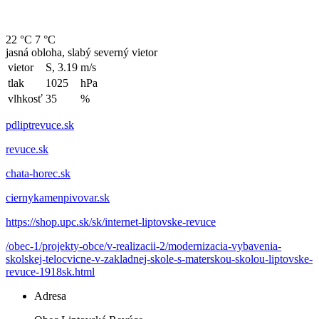
22 °C
7 °C
jasná obloha, slabý severný vietor
vietor
S, 3.19
m/s
tlak
1025
hPa
vlhkosť
35
%
pdliptrevuce.sk
revuce.sk
chata-horec.sk
ciernykamenpivovar.sk
https://shop.upc.sk/sk/internet-liptovske-revuce
/obec-1/projekty-obce/v-realizacii-2/modernizacia-vybavenia-
skolskej-telocvicne-v-zakladnej-skole-s-materskou-skolou-liptovske-
revuce-1918sk.html
Adresa