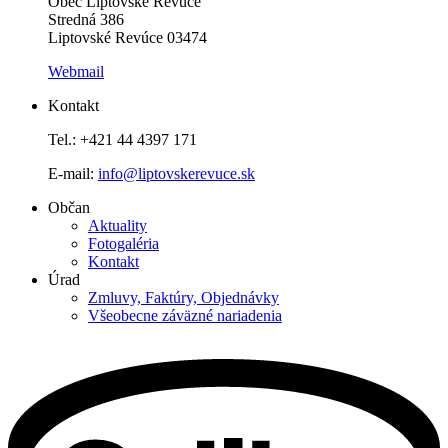
Obec Liptovské Revúce
Stredná 386
Liptovské Revúce 03474
Webmail
Kontakt
Tel.: +421 44 4397 171
E-mail:
info@liptovskerevuce.sk
Občan
Aktuality
Fotogaléria
Kontakt
Úrad
Zmluvy, Faktúry, Objednávky
Všeobecne záväzné nariadenia