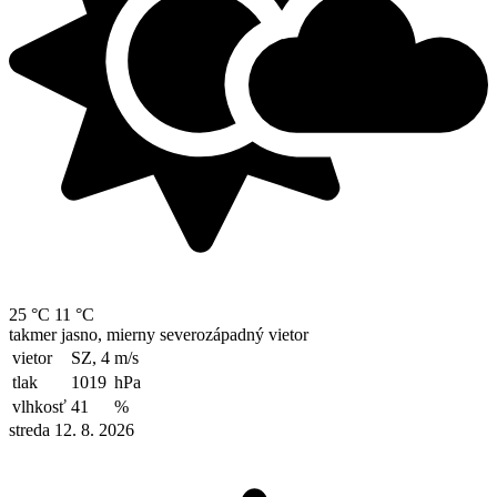
25 °C
11 °C
takmer jasno, mierny severozápadný vietor
vietor
SZ, 4
m/s
tlak
1019
hPa
vlhkosť
41
%
streda 12. 8. 2026