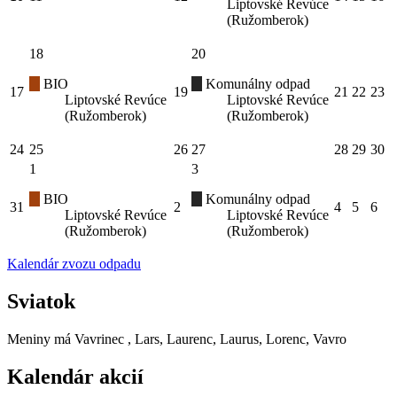
Liptovské Revúce
(Ružomberok)
18
20
BIO
Komunálny odpad
17
19
21
22
23
Liptovské Revúce
Liptovské Revúce
(Ružomberok)
(Ružomberok)
24
25
26
27
28
29
30
1
3
BIO
Komunálny odpad
31
2
4
5
6
Liptovské Revúce
Liptovské Revúce
(Ružomberok)
(Ružomberok)
Kalendár zvozu odpadu
Sviatok
Meniny má
Vavrinec
, Lars, Laurenc, Laurus, Lorenc, Vavro
Kalendár akcií