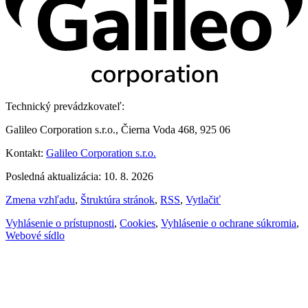
Technický prevádzkovateľ:
Galileo Corporation s.r.o., Čierna Voda 468, 925 06
Kontakt:
Galileo Corporation s.r.o.
Posledná aktualizácia: 10. 8. 2026
Zmena vzhľadu
,
Štruktúra stránok
,
RSS
,
Vytlačiť
Vyhlásenie o prístupnosti
,
Cookies
,
Vyhlásenie o ochrane súkromia
,
Webové sídlo