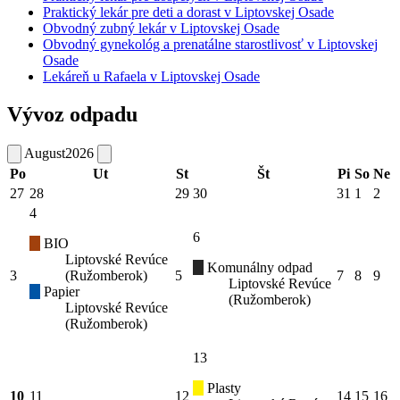
Praktický lekár pre deti a dorast v Liptovskej Osade
Obvodný zubný lekár v Liptovskej Osade
Obvodný gynekológ a prenatálne starostlivosť v Liptovskej
Osade
Lekáreň u Rafaela v Liptovskej Osade
Vývoz odpadu
August
2026
Po
Ut
St
Št
Pi
So
Ne
27
28
29
30
31
1
2
4
6
BIO
Liptovské Revúce
Komunálny odpad
3
(Ružomberok)
5
7
8
9
Liptovské Revúce
Papier
(Ružomberok)
Liptovské Revúce
(Ružomberok)
13
Plasty
10
11
12
14
15
16