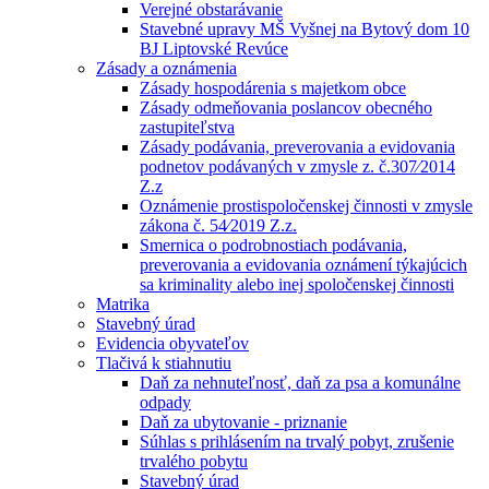
Verejné obstarávanie
Stavebné upravy MŠ Vyšnej na Bytový dom 10
BJ Liptovské Revúce
Zásady a oznámenia
Zásady hospodárenia s majetkom obce
Zásady odmeňovania poslancov obecného
zastupiteľstva
Zásady podávania, preverovania a evidovania
podnetov podávaných v zmysle z. č.307⁄2014
Z.z
Oznámenie prostispoločenskej činnosti v zmysle
zákona č. 54⁄2019 Z.z.
Smernica o podrobnostiach podávania,
preverovania a evidovania oznámení týkajúcich
sa kriminality alebo inej spoločenskej činnosti
Matrika
Stavebný úrad
Evidencia obyvateľov
Tlačivá k stiahnutiu
Daň za nehnuteľnosť, daň za psa a komunálne
odpady
Daň za ubytovanie - priznanie
Súhlas s prihlásením na trvalý pobyt, zrušenie
trvalého pobytu
Stavebný úrad