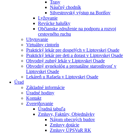
Trasy
Náučný chodník
Silvestrovský výstup na Borišov
Lyžovanie
Revúcke halušky
Občianske združenie na podporu a rozvoj
cestovného ruchu
Ubytovanie
Virtuálny cintorín
Praktický lekár pre dospelých v Liptovskej Osade
Praktický lekár pre deti a dorast v Liptovskej Osade
Obvodný zubný lekár v Liptovskej Osade
Obvodný gynekológ a prenatálne starostlivosť v
Liptovskej Osade
Lekáreň u Rafaela v Liptovskej Osade
Úrad
Základné informácie
Úradné hodiny
Kontakt
Zverejňovanie
Úradná tabuľa
Zmluvy, Faktúry, Objednávky
Nájom obecných budov
Zmluvy dotácie
Zmluvy ÚPSVaR RK