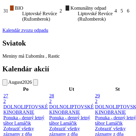
BIO
Komunálny odpad
31
2
4
5
6
Liptovské Revúce
Liptovské Revúce
(Ružomberok)
(Ružomberok)
Kalendár zvozu odpadu
Sviatok
Meniny má
Ľubomíra
, Rastic
Kalendár akcií
August
2026
Po
Ut
St
27
28
29
2
2
2
DOLNOLIPTOVSKÉ
DOLNOLIPTOVSKÉ
DOLNOLIPTOVS
KINOBRANIE
KINOBRANIE
KINOBRANIE
Ponuka - denný letný
Ponuka - denný letný
Ponuka - denný letný
tábor Lamáčik
tábor Lamáčik
tábor Lamáčik
Zobraziť všetky
Zobraziť všetky
Zobraziť všetky
záznamy z dňa
záznamy z dňa
záznamy z dňa