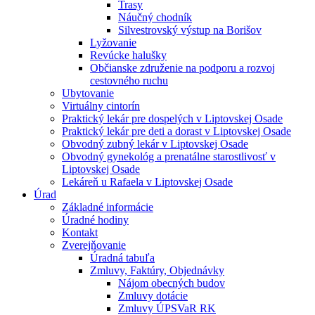
Trasy
Náučný chodník
Silvestrovský výstup na Borišov
Lyžovanie
Revúcke halušky
Občianske združenie na podporu a rozvoj
cestovného ruchu
Ubytovanie
Virtuálny cintorín
Praktický lekár pre dospelých v Liptovskej Osade
Praktický lekár pre deti a dorast v Liptovskej Osade
Obvodný zubný lekár v Liptovskej Osade
Obvodný gynekológ a prenatálne starostlivosť v
Liptovskej Osade
Lekáreň u Rafaela v Liptovskej Osade
Úrad
Základné informácie
Úradné hodiny
Kontakt
Zverejňovanie
Úradná tabuľa
Zmluvy, Faktúry, Objednávky
Nájom obecných budov
Zmluvy dotácie
Zmluvy ÚPSVaR RK