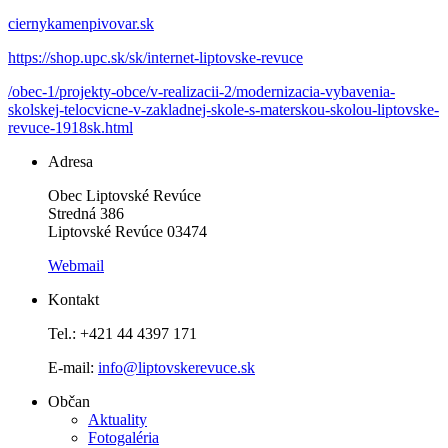
ciernykamenpivovar.sk
https://shop.upc.sk/sk/internet-liptovske-revuce
/obec-1/projekty-obce/v-realizacii-2/modernizacia-vybavenia-
skolskej-telocvicne-v-zakladnej-skole-s-materskou-skolou-liptovske-
revuce-1918sk.html
Adresa
Obec Liptovské Revúce
Stredná 386
Liptovské Revúce 03474
Webmail
Kontakt
Tel.: +421 44 4397 171
E-mail:
info@liptovskerevuce.sk
Občan
Aktuality
Fotogaléria