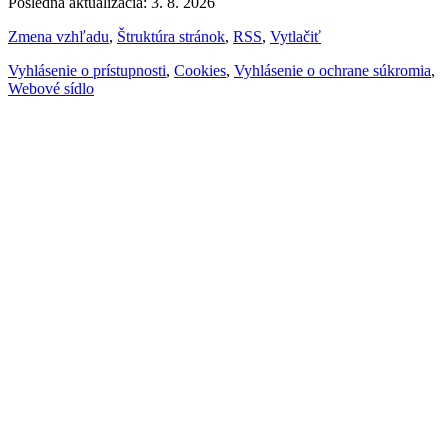
Posledná aktualizácia: 3. 8. 2026
Zmena vzhľadu
,
Štruktúra stránok
,
RSS
,
Vytlačiť
Vyhlásenie o prístupnosti
,
Cookies
,
Vyhlásenie o ochrane súkromia
,
Webové sídlo