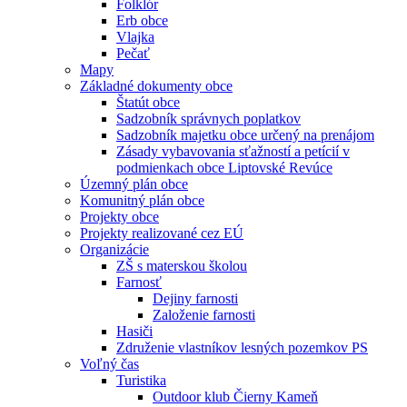
Folklór
Erb obce
Vlajka
Pečať
Mapy
Základné dokumenty obce
Štatút obce
Sadzobník správnych poplatkov
Sadzobník majetku obce určený na prenájom
Zásady vybavovania sťažností a petícií v
podmienkach obce Liptovské Revúce
Územný plán obce
Komunitný plán obce
Projekty obce
Projekty realizované cez EÚ
Organizácie
ZŠ s materskou školou
Farnosť
Dejiny farnosti
Založenie farnosti
Hasiči
Združenie vlastníkov lesných pozemkov PS
Voľný čas
Turistika
Outdoor klub Čierny Kameň