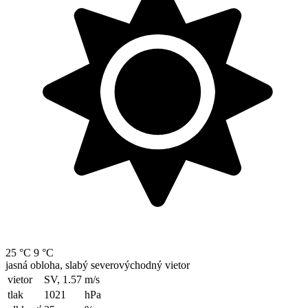
25 °C
9 °C
jasná obloha, slabý severovýchodný vietor
vietor
SV, 1.57
m/s
tlak
1021
hPa