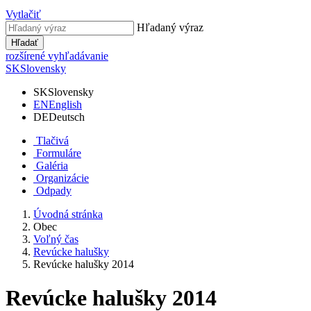
Vytlačiť
Hľadaný výraz
Hľadať
rozšírené vyhľadávanie
SK
Slovensky
SK
Slovensky
EN
English
DE
Deutsch
Tlačivá
Formuláre
Galéria
Organizácie
Odpady
Úvodná stránka
Obec
Voľný čas
Revúcke halušky
Revúcke halušky 2014
Revúcke halušky 2014