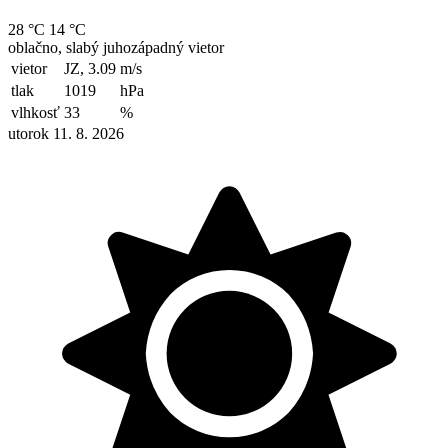
28 °C
14 °C
oblačno, slabý juhozápadný vietor
vietor
JZ, 3.09
m/s
tlak
1019
hPa
vlhkosť
33
%
utorok 11. 8. 2026