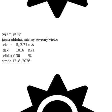
29 °C
15 °C
jasná obloha, mierny severný vietor
vietor
S, 3.71
m/s
tlak
1016
hPa
vlhkosť
30
%
streda 12. 8. 2026