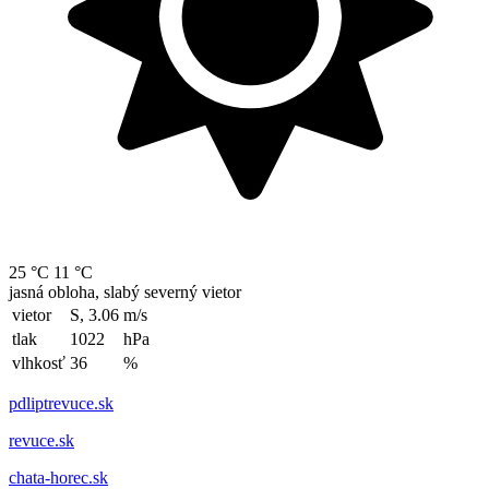
25 °C
11 °C
jasná obloha, slabý severný vietor
vietor
S, 3.06
m/s
tlak
1022
hPa
vlhkosť
36
%
pdliptrevuce.sk
revuce.sk
chata-horec.sk