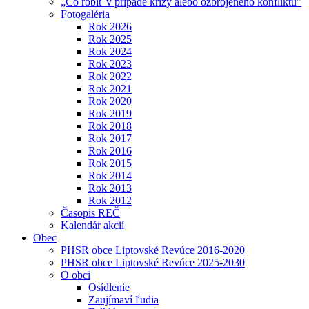
„Čo robiť v prípade krízy alebo ozbrojeného konfliktu"
Fotogaléria
Rok 2026
Rok 2025
Rok 2024
Rok 2023
Rok 2022
Rok 2021
Rok 2020
Rok 2019
Rok 2018
Rok 2017
Rok 2016
Rok 2015
Rok 2014
Rok 2013
Rok 2012
Časopis REČ
Kalendár akcií
Obec
PHSR obce Liptovské Revúce 2016-2020
PHSR obce Liptovské Revúce 2025-2030
O obci
Osídlenie
Zaujímaví ľudia