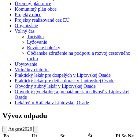
Územný plán obce
Komunitný plán obce
Projekty obce
Projekty realizované cez EÚ
Organizácie
Voľný čas
Turistika
Lyžovanie
Revúcke halušky
Občianske združenie na podporu a rozvoj cestovného
ruchu
Ubytovanie
Virtuálny cintorín
Praktický lekár pre dospelých v Liptovskej Osade
Praktický lekár pre deti a dorast v Liptovskej Osade
Obvodný zubný lekár v Liptovskej Osade
Obvodný gynekológ a prenatálne starostlivosť v Liptovskej
Osade
Lekáreň u Rafaela v Liptovskej Osade
Vývoz odpadu
August
2026
Po
Ut
St
Št
Pi
So
Ne