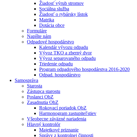
Žiadosť výrub stromov
Sociálna služba
Žiadosť o rybársky lístok
Matrika
Dotácia obce
Formuláre
Napíšte nám
Odpadové hospodárstvo
Kalendár vývozu odpadu
Vývoz TKO a zberný dvor
Vývoz separovaného odpadu
Triedenie odpadu
Program odpadového hospodárstva 2016-2020
Odpad. hospodárstvo
Samospráva
Starosta
Zástupca starostu
Poslanci ObZ
Zasadnutia ObZ
Rokovací poriadok ObZ
Harmonogram zastupiteľstiev
Všeobecne záväzné nariadenia
Hlavný kontrolór
Majetkové priznanie
Správy z kontrolnej činnosti