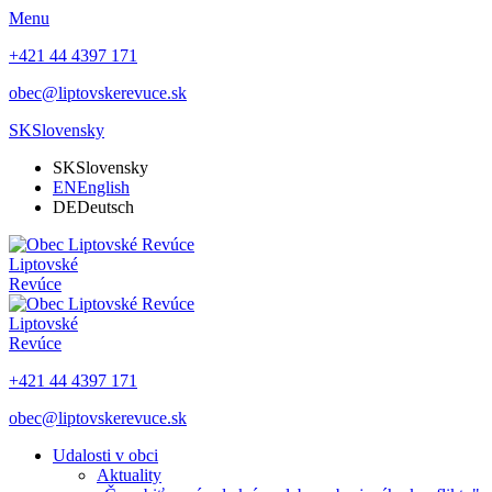
Menu
+421 44 4397 171
obec@liptovskerevuce.sk
SK
Slovensky
SK
Slovensky
EN
English
DE
Deutsch
Liptovské
Revúce
Liptovské
Revúce
+421 44 4397 171
obec@liptovskerevuce.sk
Udalosti v obci
Aktuality