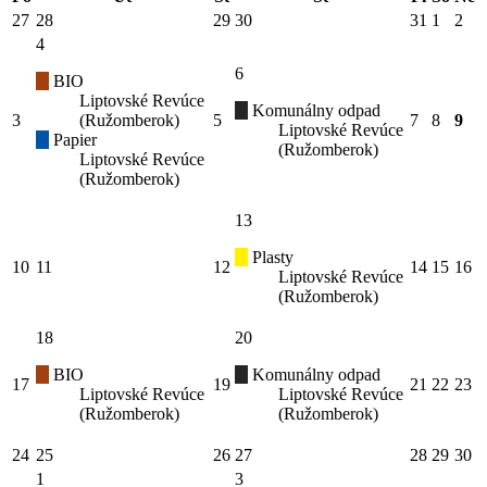
27
28
29
30
31
1
2
4
6
BIO
Liptovské Revúce
Komunálny odpad
3
(Ružomberok)
5
7
8
9
Liptovské Revúce
Papier
(Ružomberok)
Liptovské Revúce
(Ružomberok)
13
Plasty
10
11
12
14
15
16
Liptovské Revúce
(Ružomberok)
18
20
BIO
Komunálny odpad
17
19
21
22
23
Liptovské Revúce
Liptovské Revúce
(Ružomberok)
(Ružomberok)
24
25
26
27
28
29
30
1
3