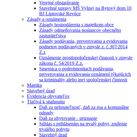
Verejné obstarávanie
Stavebné upravy MŠ Vyšnej na Bytový dom 10
BJ Liptovské Revúce
Zásady a oznámenia
Zásady hospodárenia s majetkom obce
Zásady odmeňovania poslancov obecného
zastupiteľstva
Zásady podávania, preverovania a evidovania
podnetov podávaných v zmysle z. č.307⁄2014
Z.z
Oznámenie prostispoločenskej činnosti v zmysle
zákona č. 54⁄2019 Z.z.
Smernica o podrobnostiach podávania,
preverovania a evidovania oznámení týkajúcich
sa kriminality alebo inej spoločenskej činnosti
Matrika
Stavebný úrad
Evidencia obyvateľov
Tlačivá k stiahnutiu
Daň za nehnuteľnosť, daň za psa a komunálne
odpady
Daň za ubytovanie - priznanie
Súhlas s prihlásením na trvalý pobyt, zrušenie
trvalého pobytu
Stavebný úrad