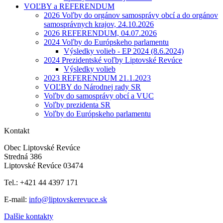
VOĽBY a REFERENDUM
2026 Voľby do orgánov samosprávy obcí a do orgánov
samosprávnych krajov, 24.10.2026
2026 REFERENDUM, 04.07.2026
2024 Voľby do Európskeho parlamentu
Výsledky volieb - EP 2024 (8.6.2024)
2024 Prezidentské voľby Liptovské Revúce
Výsledky volieb
2023 REFERENDUM 21.1.2023
VOĽBY do Národnej rady SR
Voľby do samosprávy obcí a VUC
Voľby prezidenta SR
Voľby do Európskeho parlamentu
Kontakt
Obec Liptovské Revúce
Stredná 386
Liptovské Revúce 03474
Tel.: +421 44 4397 171
E-mail:
info@liptovskerevuce.sk
Dalšie kontakty