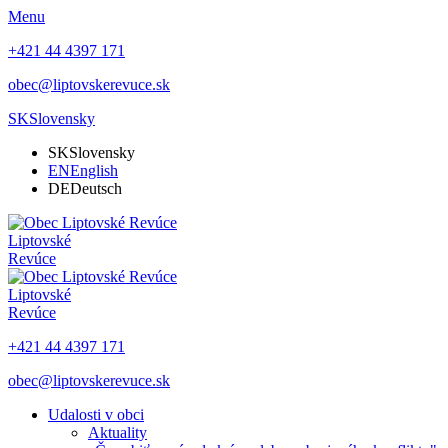
Menu
+421 44 4397 171
obec@liptovskerevuce.sk
SK
Slovensky
SK
Slovensky
EN
English
DE
Deutsch
Liptovské
Revúce
Liptovské
Revúce
+421 44 4397 171
obec@liptovskerevuce.sk
Udalosti v obci
Aktuality