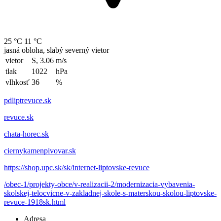
25 °C
11 °C
jasná obloha, slabý severný vietor
vietor
S, 3.06
m/s
tlak
1022
hPa
vlhkosť
36
%
pdliptrevuce.sk
revuce.sk
chata-horec.sk
ciernykamenpivovar.sk
https://shop.upc.sk/sk/internet-liptovske-revuce
/obec-1/projekty-obce/v-realizacii-2/modernizacia-vybavenia-
skolskej-telocvicne-v-zakladnej-skole-s-materskou-skolou-liptovske-
revuce-1918sk.html
Adresa