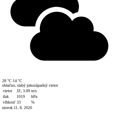
28 °C
14 °C
oblačno, slabý juhozápadný vietor
vietor
JZ, 3.09
m/s
tlak
1019
hPa
vlhkosť
33
%
utorok 11. 8. 2026