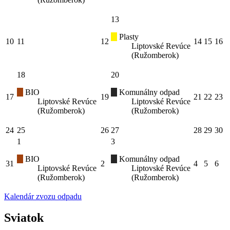
13
Plasty
10
11
12
14
15
16
Liptovské Revúce
(Ružomberok)
18
20
BIO
Komunálny odpad
17
19
21
22
23
Liptovské Revúce
Liptovské Revúce
(Ružomberok)
(Ružomberok)
24
25
26
27
28
29
30
1
3
BIO
Komunálny odpad
31
2
4
5
6
Liptovské Revúce
Liptovské Revúce
(Ružomberok)
(Ružomberok)
Kalendár zvozu odpadu
Sviatok