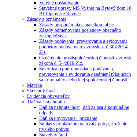
Verejné obstarávanie
Stavebné upravy MŠ Vyšnej na Bytový dom 10
BJ Liptovské Revúce
Zásady a oznámenia
Zásady hospodárenia s majetkom obce
Zásady odmeňovania poslancov obecného
zastupiteľstva
Zásady podávania, preverovania a evidovania
podnetov podávaných v zmysle z. č.307⁄2014
Z.z
Oznámenie prostispoločenskej činnosti v zmysle
zákona č. 54⁄2019 Z.z.
Smernica o podrobnostiach podávania,
preverovania a evidovania oznámení týkajúcich
sa kriminality alebo inej spoločenskej činnosti
Matrika
Stavebný úrad
Evidencia obyvateľov
Tlačivá k stiahnutiu
Daň za nehnuteľnosť, daň za psa a komunálne
odpady
Daň za ubytovanie - priznanie
Súhlas s prihlásením na trvalý pobyt, zrušenie
trvalého pobytu
Stavebný úrad