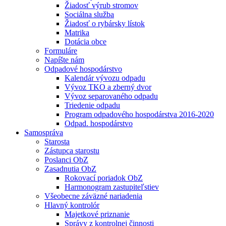
Žiadosť výrub stromov
Sociálna služba
Žiadosť o rybársky lístok
Matrika
Dotácia obce
Formuláre
Napíšte nám
Odpadové hospodárstvo
Kalendár vývozu odpadu
Vývoz TKO a zberný dvor
Vývoz separovaného odpadu
Triedenie odpadu
Program odpadového hospodárstva 2016-2020
Odpad. hospodárstvo
Samospráva
Starosta
Zástupca starostu
Poslanci ObZ
Zasadnutia ObZ
Rokovací poriadok ObZ
Harmonogram zastupiteľstiev
Všeobecne záväzné nariadenia
Hlavný kontrolór
Majetkové priznanie
Správy z kontrolnej činnosti