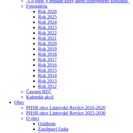
„Čo robiť v prípade krízy alebo ozbrojeného konfliktu"
Fotogaléria
Rok 2026
Rok 2025
Rok 2024
Rok 2023
Rok 2022
Rok 2021
Rok 2020
Rok 2019
Rok 2018
Rok 2017
Rok 2016
Rok 2015
Rok 2014
Rok 2013
Rok 2012
Časopis REČ
Kalendár akcií
Obec
PHSR obce Liptovské Revúce 2016-2020
PHSR obce Liptovské Revúce 2025-2030
O obci
Osídlenie
Zaujímaví ľudia