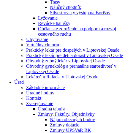
Trasy
Náučný chodník
Silvestrovský výstup na Borišov
Lyžovanie
Revúcke halušky
Občianske združenie na podporu a rozvoj
cestovného ruchu
Ubytovanie
Virtuálny cintorín
Praktický lekár pre dospelých v Liptovskej Osade
Praktický lekár pre deti a dorast v Liptovskej Osade
Obvodný zubný lekár v Liptovskej Osade
Obvodný gynekológ a prenatálne starostlivosť v
Liptovskej Osade
Lekáreň u Rafaela v Liptovskej Osade
Úrad
Základné informácie
Úradné hodiny
Kontakt
Zverejňovanie
Úradná tabuľa
Zmluvy, Faktúry, Objednávky
Nájom obecných budov
Zmluvy dotácie
Zmluvy ÚPSVaR RK