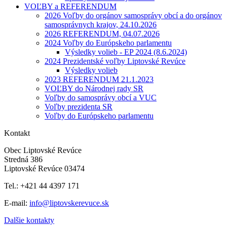
VOĽBY a REFERENDUM
2026 Voľby do orgánov samosprávy obcí a do orgánov
samosprávnych krajov, 24.10.2026
2026 REFERENDUM, 04.07.2026
2024 Voľby do Európskeho parlamentu
Výsledky volieb - EP 2024 (8.6.2024)
2024 Prezidentské voľby Liptovské Revúce
Výsledky volieb
2023 REFERENDUM 21.1.2023
VOĽBY do Národnej rady SR
Voľby do samosprávy obcí a VUC
Voľby prezidenta SR
Voľby do Európskeho parlamentu
Kontakt
Obec Liptovské Revúce
Stredná 386
Liptovské Revúce 03474
Tel.: +421 44 4397 171
E-mail:
info@liptovskerevuce.sk
Dalšie kontakty