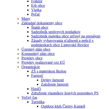
Folklór
Erb obce
Vlajka
Pečať
Mapy
Základné dokumenty obce
Štatút obce
Sadzobník správnych poplatkov
Sadzobník majetku obce určený na prenájom
Zásady vybavovania sťažností a petícií v
podmienkach obce Liptovské Revúce
Územný plán obce
Komunitný plán obce
Projekty obce
Projekty realizované cez EÚ
Organizácie
ZŠ s materskou školou
Farnosť
Dejiny farnosti
Založenie farnosti
Hasiči
Združenie vlastníkov lesných pozemkov PS
Voľný čas
Turistika
Outdoor klub Čierny Kameň