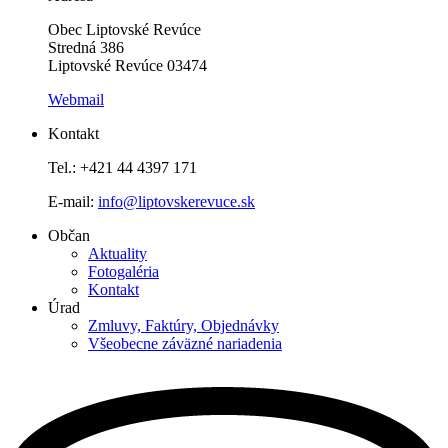
Obec Liptovské Revúce
Stredná 386
Liptovské Revúce 03474
Webmail
Kontakt
Tel.: +421 44 4397 171
E-mail:
info@liptovskerevuce.sk
Občan
Aktuality
Fotogaléria
Kontakt
Úrad
Zmluvy, Faktúry, Objednávky
Všeobecne záväzné nariadenia