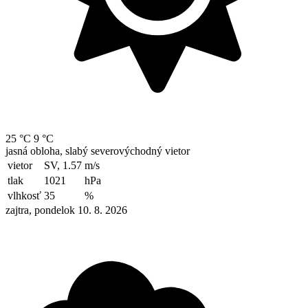
25 °C
9 °C
jasná obloha, slabý severovýchodný vietor
vietor
SV, 1.57
m/s
tlak
1021
hPa
vlhkosť
35
%
zajtra, pondelok 10. 8. 2026