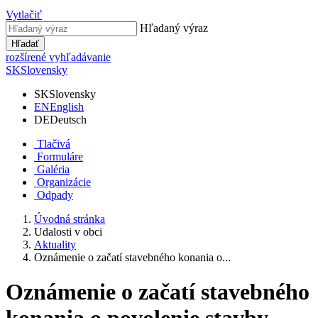
Vytlačiť
Hľadaný výraz
Hľadať
rozšírené vyhľadávanie
SK
Slovensky
SK
Slovensky
EN
English
DE
Deutsch
Tlačivá
Formuláre
Galéria
Organizácie
Odpady
Úvodná stránka
Udalosti v obci
Aktuality
Oznámenie o začatí stavebného konania o...
Oznámenie o začatí stavebného