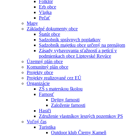
Folklór
Erb obce
Vlajka
Pečať
Mapy
Základné dokumenty obce
Štatút obce
Sadzobník správnych poplatkov
Sadzobník majetku obce určený na prenájom
Zásady vybavovania sťažností a petícií v
podmienkach obce Liptovské Revúce
Územný plán obce
Komunitný plán obce
Projekty obce
Projekty realizované cez EÚ
Organizácie
ZŠ s materskou školou
Farnosť
Dejiny farnosti
Založenie farnosti
Hasiči
Združenie vlastníkov lesných pozemkov PS
Voľný čas
Turistika
Outdoor klub Čierny Kameň