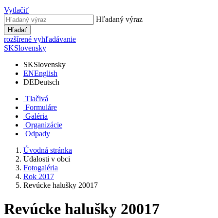
Vytlačiť
Hľadaný výraz
Hľadať
rozšírené vyhľadávanie
SK
Slovensky
SK
Slovensky
EN
English
DE
Deutsch
Tlačivá
Formuláre
Galéria
Organizácie
Odpady
Úvodná stránka
Udalosti v obci
Fotogaléria
Rok 2017
Revúcke halušky 20017
Revúcke halušky 20017