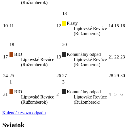
(Ružomberok)
13
Plasty
10
11
12
14
15
16
Liptovské Revúce
(Ružomberok)
18
20
BIO
Komunálny odpad
17
19
21
22
23
Liptovské Revúce
Liptovské Revúce
(Ružomberok)
(Ružomberok)
24
25
26
27
28
29
30
1
3
BIO
Komunálny odpad
31
2
4
5
6
Liptovské Revúce
Liptovské Revúce
(Ružomberok)
(Ružomberok)
Kalendár zvozu odpadu
Sviatok