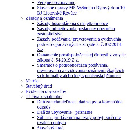
Verejné obstarávanie
Stavebné upravy MŠ Vyšnej na Bytový dom 10
BJ Liptovské Revúce
Zásady a oznámenia
Zásady hospodárenia s majetkom obce
Zásady odmeňovania poslancov obecného
zastupiteľstva
Zásady podávania, preverovania a evidovania
podnetov podávaných v zmysle z. č.307⁄2014
Z.z
Oznámenie prostispoločenskej činnosti v zmysle
zákona č. 54⁄2019 Z.z.
Smernica o podrobnostiach podávania,
preverovania a evidovania oznámení týkajúcich
sa kriminality alebo inej spoločenskej činnosti
Matrika
Stavebný úrad
Evidencia obyvateľov
Tlačivá k stiahnutiu
Daň za nehnuteľnosť, daň za psa a komunálne
odpady
Daň za ubytovanie - priznanie
Súhlas s prihlásením na trvalý pobyt, zrušenie
trvalého pobytu
Stavebný úrad