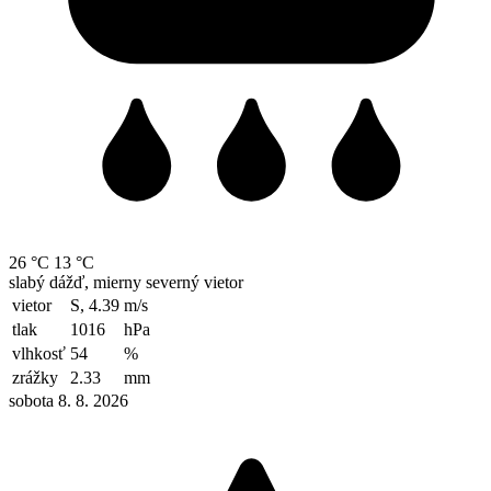
26 °C
13 °C
slabý dážď, mierny severný vietor
vietor
S, 4.39
m/s
tlak
1016
hPa
vlhkosť
54
%
zrážky
2.33
mm
sobota 8. 8. 2026