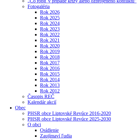
„Čo robiť v prípade krízy alebo ozbrojeného konfliktu"
Fotogaléria
Rok 2026
Rok 2025
Rok 2024
Rok 2023
Rok 2022
Rok 2021
Rok 2020
Rok 2019
Rok 2018
Rok 2017
Rok 2016
Rok 2015
Rok 2014
Rok 2013
Rok 2012
Časopis REČ
Kalendár akcií
Obec
PHSR obce Liptovské Revúce 2016-2020
PHSR obce Liptovské Revúce 2025-2030
O obci
Osídlenie
Zaujímaví ľudia