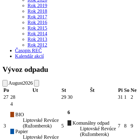
Rok 2019
Rok 2018
Rok 2017
Rok 2016
Rok 2015
Rok 2014
Rok 2013
Rok 2012
Časopis REČ
Kalendár akcií
Vývoz odpadu
August
2026
Po
Ut
St
Št
Pi
So
Ne
27
28
29
30
31
1
2
4
6
BIO
Liptovské Revúce
Komunálny odpad
3
(Ružomberok)
5
7
8
9
Liptovské Revúce
Papier
(Ružomberok)
Liptovské Revúce