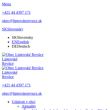
Menu
+421 44 4397 171
obec@liptovskerevuce.sk
SK
Slovensky
SK
Slovensky
EN
English
DE
Deutsch
Liptovské
Revúce
Liptovské
Revúce
+421 44 4397 171
obec@liptovskerevuce.sk
Udalosti v obci
Aktuality