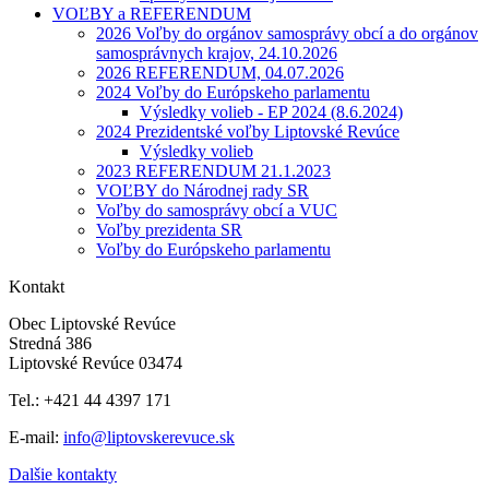
VOĽBY a REFERENDUM
2026 Voľby do orgánov samosprávy obcí a do orgánov
samosprávnych krajov, 24.10.2026
2026 REFERENDUM, 04.07.2026
2024 Voľby do Európskeho parlamentu
Výsledky volieb - EP 2024 (8.6.2024)
2024 Prezidentské voľby Liptovské Revúce
Výsledky volieb
2023 REFERENDUM 21.1.2023
VOĽBY do Národnej rady SR
Voľby do samosprávy obcí a VUC
Voľby prezidenta SR
Voľby do Európskeho parlamentu
Kontakt
Obec Liptovské Revúce
Stredná 386
Liptovské Revúce 03474
Tel.: +421 44 4397 171
E-mail:
info@liptovskerevuce.sk
Dalšie kontakty