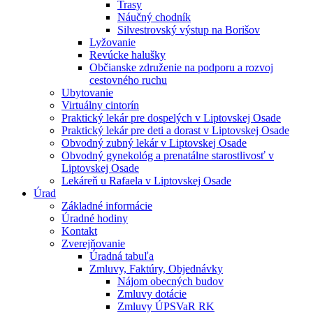
Trasy
Náučný chodník
Silvestrovský výstup na Borišov
Lyžovanie
Revúcke halušky
Občianske združenie na podporu a rozvoj
cestovného ruchu
Ubytovanie
Virtuálny cintorín
Praktický lekár pre dospelých v Liptovskej Osade
Praktický lekár pre deti a dorast v Liptovskej Osade
Obvodný zubný lekár v Liptovskej Osade
Obvodný gynekológ a prenatálne starostlivosť v
Liptovskej Osade
Lekáreň u Rafaela v Liptovskej Osade
Úrad
Základné informácie
Úradné hodiny
Kontakt
Zverejňovanie
Úradná tabuľa
Zmluvy, Faktúry, Objednávky
Nájom obecných budov
Zmluvy dotácie
Zmluvy ÚPSVaR RK