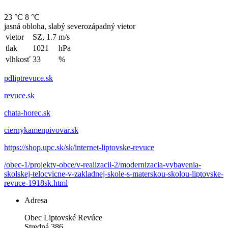
23 °C
8 °C
jasná obloha, slabý severozápadný vietor
vietor
SZ, 1.7
m/s
tlak
1021
hPa
vlhkosť
33
%
pdliptrevuce.sk
revuce.sk
chata-horec.sk
ciernykamenpivovar.sk
https://shop.upc.sk/sk/internet-liptovske-revuce
/obec-1/projekty-obce/v-realizacii-2/modernizacia-vybavenia-
skolskej-telocvicne-v-zakladnej-skole-s-materskou-skolou-liptovske-
revuce-1918sk.html
Adresa
Obec Liptovské Revúce
Stredná 386