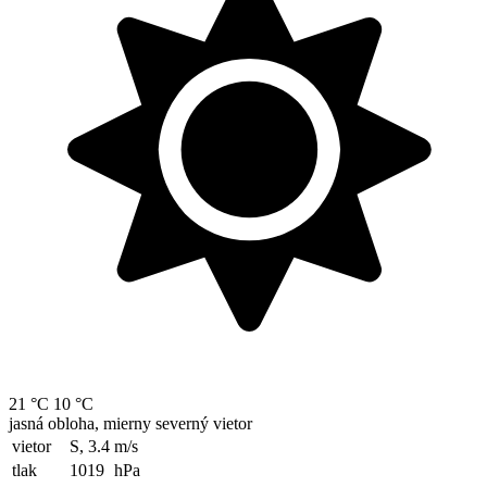
21 °C
10 °C
jasná obloha, mierny severný vietor
vietor
S, 3.4
m/s
tlak
1019
hPa