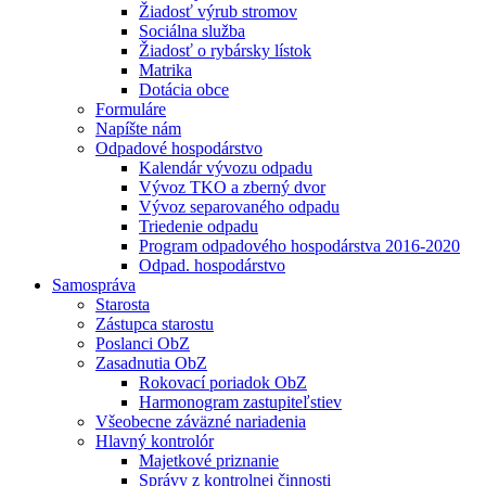
Žiadosť výrub stromov
Sociálna služba
Žiadosť o rybársky lístok
Matrika
Dotácia obce
Formuláre
Napíšte nám
Odpadové hospodárstvo
Kalendár vývozu odpadu
Vývoz TKO a zberný dvor
Vývoz separovaného odpadu
Triedenie odpadu
Program odpadového hospodárstva 2016-2020
Odpad. hospodárstvo
Samospráva
Starosta
Zástupca starostu
Poslanci ObZ
Zasadnutia ObZ
Rokovací poriadok ObZ
Harmonogram zastupiteľstiev
Všeobecne záväzné nariadenia
Hlavný kontrolór
Majetkové priznanie
Správy z kontrolnej činnosti