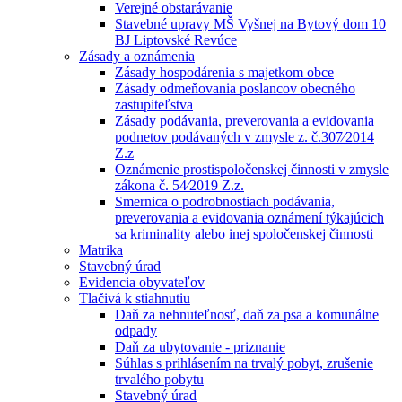
Verejné obstarávanie
Stavebné upravy MŠ Vyšnej na Bytový dom 10
BJ Liptovské Revúce
Zásady a oznámenia
Zásady hospodárenia s majetkom obce
Zásady odmeňovania poslancov obecného
zastupiteľstva
Zásady podávania, preverovania a evidovania
podnetov podávaných v zmysle z. č.307⁄2014
Z.z
Oznámenie prostispoločenskej činnosti v zmysle
zákona č. 54⁄2019 Z.z.
Smernica o podrobnostiach podávania,
preverovania a evidovania oznámení týkajúcich
sa kriminality alebo inej spoločenskej činnosti
Matrika
Stavebný úrad
Evidencia obyvateľov
Tlačivá k stiahnutiu
Daň za nehnuteľnosť, daň za psa a komunálne
odpady
Daň za ubytovanie - priznanie
Súhlas s prihlásením na trvalý pobyt, zrušenie
trvalého pobytu
Stavebný úrad