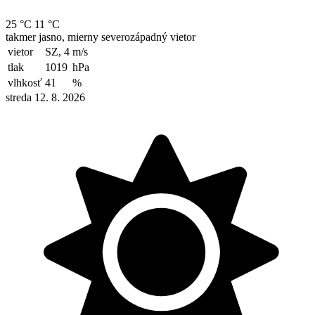
25 °C
11 °C
takmer jasno, mierny severozápadný vietor
vietor
SZ, 4
m/s
tlak
1019
hPa
vlhkosť
41
%
streda 12. 8. 2026