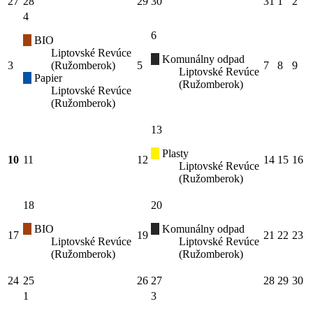
27
28
29
30
31
1
2
4
6
BIO
Liptovské Revúce
Komunálny odpad
3
(Ružomberok)
5
7
8
9
Liptovské Revúce
Papier
(Ružomberok)
Liptovské Revúce
(Ružomberok)
13
Plasty
10
11
12
14
15
16
Liptovské Revúce
(Ružomberok)
18
20
BIO
Komunálny odpad
17
19
21
22
23
Liptovské Revúce
Liptovské Revúce
(Ružomberok)
(Ružomberok)
24
25
26
27
28
29
30
1
3