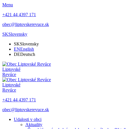
Menu
+421 44 4397 171
obec@liptovskerevuce.sk
SK
Slovensky
SK
Slovensky
EN
English
DE
Deutsch
Liptovské
Revúce
Liptovské
Revúce
+421 44 4397 171
obec@liptovskerevuce.sk
Udalosti v obci
Aktuality