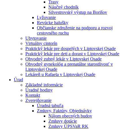
Trasy
Náučný chodník
Silvestrovský výstup na Borišov
Lyžovanie
Revúcke halušky
Občianske združenie na podporu a rozvoj
cestovného ruchu
Ubytovanie
Virtuálny cintorín
Praktický lekár pre dospelých v Liptovskej Osade
Praktický lekár pre deti a dorast v Liptovskej Osade
Obvodný zubný lekár v Liptovskej Osade
Obvodný gynekológ a prenatálne starostlivosť v
Liptovskej Osade
Lekáreň u Rafaela v Liptovskej Osade
Úrad
Základné informácie
Úradné hodiny
Kontakt
Zverejňovanie
Úradná tabuľa
Zmluvy, Faktúry, Objednávky
Nájom obecných budov
Zmluvy dotácie
Zmluvy ÚPSVaR RK