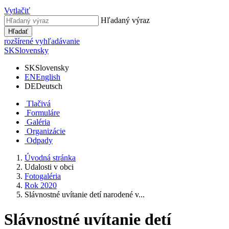
Vytlačiť
Hľadaný výraz
Hľadať
rozšírené vyhľadávanie
SK
Slovensky
SK
Slovensky
EN
English
DE
Deutsch
Tlačivá
Formuláre
Galéria
Organizácie
Odpady
Úvodná stránka
Udalosti v obci
Fotogaléria
Rok 2020
Slávnostné uvítanie detí narodené v...
Slávnostné uvítanie detí