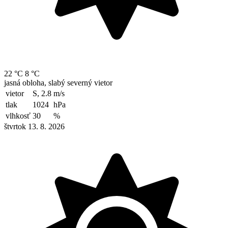
22 °C
8 °C
jasná obloha, slabý severný vietor
vietor
S, 2.8
m/s
tlak
1024
hPa
vlhkosť
30
%
štvrtok 13. 8. 2026