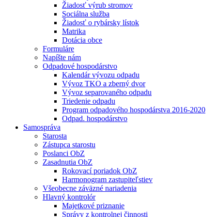
Žiadosť výrub stromov
Sociálna služba
Žiadosť o rybársky lístok
Matrika
Dotácia obce
Formuláre
Napíšte nám
Odpadové hospodárstvo
Kalendár vývozu odpadu
Vývoz TKO a zberný dvor
Vývoz separovaného odpadu
Triedenie odpadu
Program odpadového hospodárstva 2016-2020
Odpad. hospodárstvo
Samospráva
Starosta
Zástupca starostu
Poslanci ObZ
Zasadnutia ObZ
Rokovací poriadok ObZ
Harmonogram zastupiteľstiev
Všeobecne záväzné nariadenia
Hlavný kontrolór
Majetkové priznanie
Správy z kontrolnej činnosti