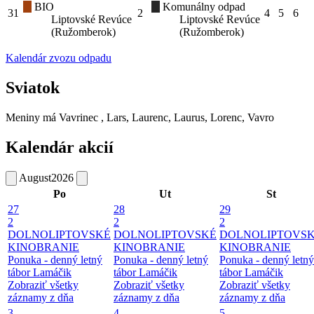
BIO
Komunálny odpad
31
2
4
5
6
Liptovské Revúce
Liptovské Revúce
(Ružomberok)
(Ružomberok)
Kalendár zvozu odpadu
Sviatok
Meniny má
Vavrinec
, Lars, Laurenc, Laurus, Lorenc, Vavro
Kalendár akcií
August
2026
Po
Ut
St
27
28
29
2
2
2
DOLNOLIPTOVSKÉ
DOLNOLIPTOVSKÉ
DOLNOLIPTOVS
KINOBRANIE
KINOBRANIE
KINOBRANIE
Ponuka - denný letný
Ponuka - denný letný
Ponuka - denný letný
tábor Lamáčik
tábor Lamáčik
tábor Lamáčik
Zobraziť všetky
Zobraziť všetky
Zobraziť všetky
záznamy z dňa
záznamy z dňa
záznamy z dňa
3
4
5