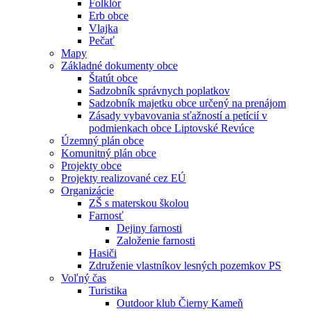
Folklór
Erb obce
Vlajka
Pečať
Mapy
Základné dokumenty obce
Štatút obce
Sadzobník správnych poplatkov
Sadzobník majetku obce určený na prenájom
Zásady vybavovania sťažností a petícií v
podmienkach obce Liptovské Revúce
Územný plán obce
Komunitný plán obce
Projekty obce
Projekty realizované cez EÚ
Organizácie
ZŠ s materskou školou
Farnosť
Dejiny farnosti
Založenie farnosti
Hasiči
Združenie vlastníkov lesných pozemkov PS
Voľný čas
Turistika
Outdoor klub Čierny Kameň