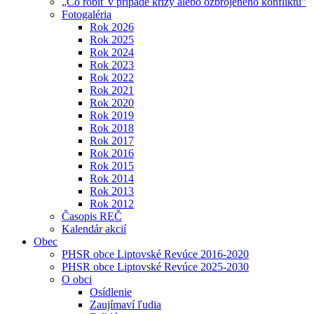
„Čo robiť v prípade krízy alebo ozbrojeného konfliktu"
Fotogaléria
Rok 2026
Rok 2025
Rok 2024
Rok 2023
Rok 2022
Rok 2021
Rok 2020
Rok 2019
Rok 2018
Rok 2017
Rok 2016
Rok 2015
Rok 2014
Rok 2013
Rok 2012
Časopis REČ
Kalendár akcií
Obec
PHSR obce Liptovské Revúce 2016-2020
PHSR obce Liptovské Revúce 2025-2030
O obci
Osídlenie
Zaujímaví ľudia