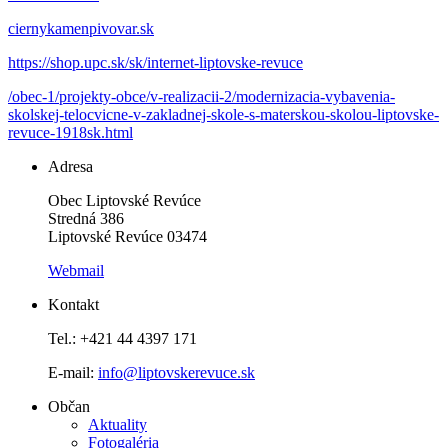
ciernykamenpivovar.sk
https://shop.upc.sk/sk/internet-liptovske-revuce
/obec-1/projekty-obce/v-realizacii-2/modernizacia-vybavenia-
skolskej-telocvicne-v-zakladnej-skole-s-materskou-skolou-liptovske-
revuce-1918sk.html
Adresa
Obec Liptovské Revúce
Stredná 386
Liptovské Revúce 03474
Webmail
Kontakt
Tel.: +421 44 4397 171
E-mail:
info@liptovskerevuce.sk
Občan
Aktuality
Fotogaléria