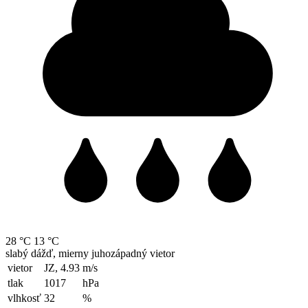
28 °C
13 °C
slabý dážď, mierny juhozápadný vietor
vietor
JZ, 4.93
m/s
tlak
1017
hPa
vlhkosť
32
%