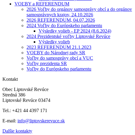
VOĽBY a REFERENDUM
2026 Voľby do orgánov samosprávy obcí a do orgánov
samosprávnych krajov, 24.10.2026
2026 REFERENDUM, 04.07.2026
2024 Voľby do Európskeho parlamentu
Výsledky volieb - EP 2024 (8.6.2024)
2024 Prezidentské voľby Liptovské Revúce
Výsledky volieb
2023 REFERENDUM 21.1.2023
VOĽBY do Národnej rady SR
Voľby do samosprávy obcí a VUC
Voľby prezidenta SR
Voľby do Európskeho parlamentu
Kontakt
Obec Liptovské Revúce
Stredná 386
Liptovské Revúce 03474
Tel.: +421 44 4397 171
E-mail:
info@liptovskerevuce.sk
Dalšie kontakty