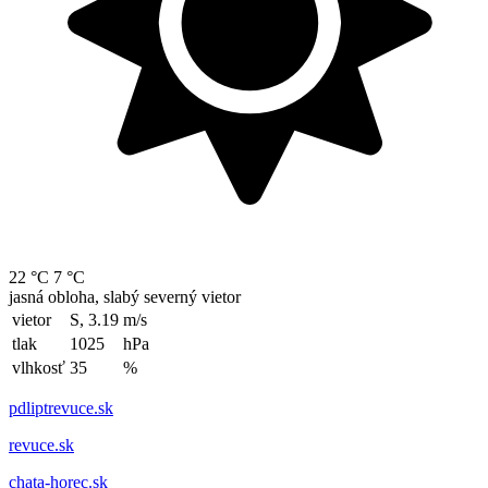
22 °C
7 °C
jasná obloha, slabý severný vietor
vietor
S, 3.19
m/s
tlak
1025
hPa
vlhkosť
35
%
pdliptrevuce.sk
revuce.sk
chata-horec.sk