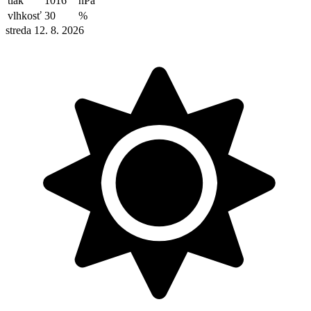
tlak
1016
hPa
vlhkosť
30
%
streda 12. 8. 2026