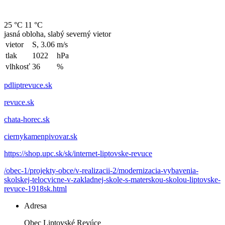
25 °C
11 °C
jasná obloha, slabý severný vietor
vietor
S, 3.06
m/s
tlak
1022
hPa
vlhkosť
36
%
pdliptrevuce.sk
revuce.sk
chata-horec.sk
ciernykamenpivovar.sk
https://shop.upc.sk/sk/internet-liptovske-revuce
/obec-1/projekty-obce/v-realizacii-2/modernizacia-vybavenia-
skolskej-telocvicne-v-zakladnej-skole-s-materskou-skolou-liptovske-
revuce-1918sk.html
Adresa
Obec Liptovské Revúce