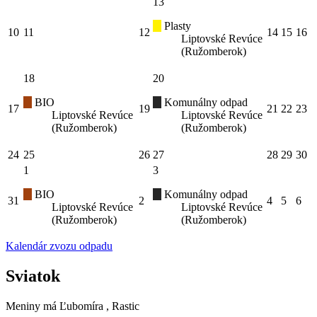
13
Plasty
10
11
12
14
15
16
Liptovské Revúce
(Ružomberok)
18
20
BIO
Komunálny odpad
17
19
21
22
23
Liptovské Revúce
Liptovské Revúce
(Ružomberok)
(Ružomberok)
24
25
26
27
28
29
30
1
3
BIO
Komunálny odpad
31
2
4
5
6
Liptovské Revúce
Liptovské Revúce
(Ružomberok)
(Ružomberok)
Kalendár zvozu odpadu
Sviatok
Meniny má
Ľubomíra
, Rastic