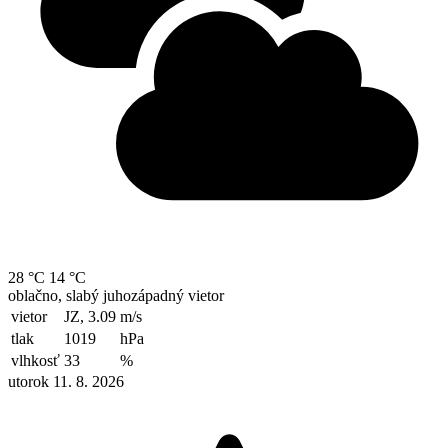
28 °C
14 °C
oblačno, slabý juhozápadný vietor
vietor
JZ, 3.09
m/s
tlak
1019
hPa
vlhkosť
33
%
utorok 11. 8. 2026