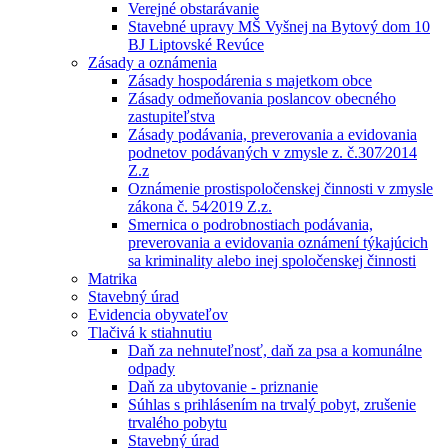
Verejné obstarávanie
Stavebné upravy MŠ Vyšnej na Bytový dom 10
BJ Liptovské Revúce
Zásady a oznámenia
Zásady hospodárenia s majetkom obce
Zásady odmeňovania poslancov obecného
zastupiteľstva
Zásady podávania, preverovania a evidovania
podnetov podávaných v zmysle z. č.307⁄2014
Z.z
Oznámenie prostispoločenskej činnosti v zmysle
zákona č. 54⁄2019 Z.z.
Smernica o podrobnostiach podávania,
preverovania a evidovania oznámení týkajúcich
sa kriminality alebo inej spoločenskej činnosti
Matrika
Stavebný úrad
Evidencia obyvateľov
Tlačivá k stiahnutiu
Daň za nehnuteľnosť, daň za psa a komunálne
odpady
Daň za ubytovanie - priznanie
Súhlas s prihlásením na trvalý pobyt, zrušenie
trvalého pobytu
Stavebný úrad