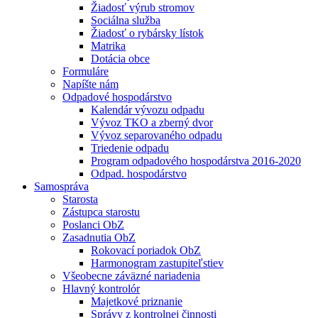
Žiadosť výrub stromov
Sociálna služba
Žiadosť o rybársky lístok
Matrika
Dotácia obce
Formuláre
Napíšte nám
Odpadové hospodárstvo
Kalendár vývozu odpadu
Vývoz TKO a zberný dvor
Vývoz separovaného odpadu
Triedenie odpadu
Program odpadového hospodárstva 2016-2020
Odpad. hospodárstvo
Samospráva
Starosta
Zástupca starostu
Poslanci ObZ
Zasadnutia ObZ
Rokovací poriadok ObZ
Harmonogram zastupiteľstiev
Všeobecne záväzné nariadenia
Hlavný kontrolór
Majetkové priznanie
Správy z kontrolnej činnosti