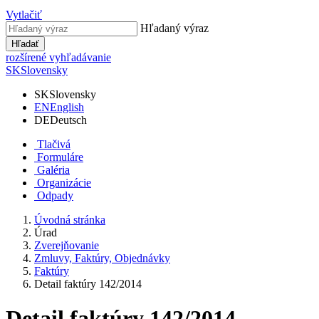
Vytlačiť
Hľadaný výraz
Hľadať
rozšírené vyhľadávanie
SK
Slovensky
SK
Slovensky
EN
English
DE
Deutsch
Tlačivá
Formuláre
Galéria
Organizácie
Odpady
Úvodná stránka
Úrad
Zverejňovanie
Zmluvy, Faktúry, Objednávky
Faktúry
Detail faktúry 142/2014
Detail faktúry 142/2014