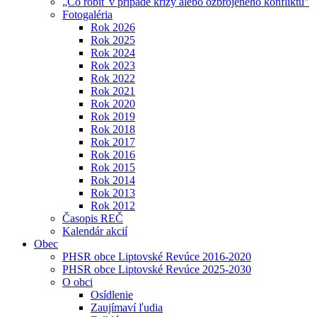
„Čo robiť v prípade krízy alebo ozbrojeného konfliktu"
Fotogaléria
Rok 2026
Rok 2025
Rok 2024
Rok 2023
Rok 2022
Rok 2021
Rok 2020
Rok 2019
Rok 2018
Rok 2017
Rok 2016
Rok 2015
Rok 2014
Rok 2013
Rok 2012
Časopis REČ
Kalendár akcií
Obec
PHSR obce Liptovské Revúce 2016-2020
PHSR obce Liptovské Revúce 2025-2030
O obci
Osídlenie
Zaujímaví ľudia