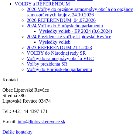
VOĽBY a REFERENDUM
2026 Voľby do orgánov samosprávy obcí a do orgánov
samosprávnych krajov, 24.10.2026
2026 REFERENDUM, 04.07.2026
2024 Voľby do Európskeho parlamentu
Výsledky volieb - EP 2024 (8.6.2024)
2024 Prezidentské voľby Liptovské Revúce
Výsledky volieb
2023 REFERENDUM 21.1.2023
VOĽBY do Národnej rady SR
Voľby do samosprávy obcí a VUC
Voľby prezidenta SR
Voľby do Európskeho parlamentu
Kontakt
Obec Liptovské Revúce
Stredná 386
Liptovské Revúce 03474
Tel.: +421 44 4397 171
E-mail:
info@liptovskerevuce.sk
Dalšie kontakty