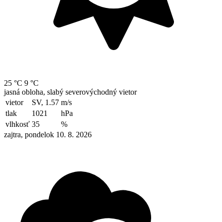
25 °C
9 °C
jasná obloha, slabý severovýchodný vietor
vietor
SV, 1.57
m/s
tlak
1021
hPa
vlhkosť
35
%
zajtra, pondelok 10. 8. 2026