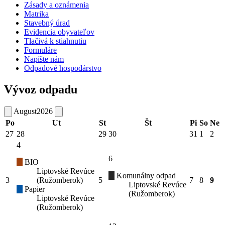
Zásady a oznámenia
Matrika
Stavebný úrad
Evidencia obyvateľov
Tlačivá k stiahnutiu
Formuláre
Napíšte nám
Odpadové hospodárstvo
Vývoz odpadu
August
2026
Po
Ut
St
Št
Pi
So
Ne
27
28
29
30
31
1
2
4
6
BIO
Liptovské Revúce
Komunálny odpad
3
(Ružomberok)
5
7
8
9
Liptovské Revúce
Papier
(Ružomberok)
Liptovské Revúce
(Ružomberok)