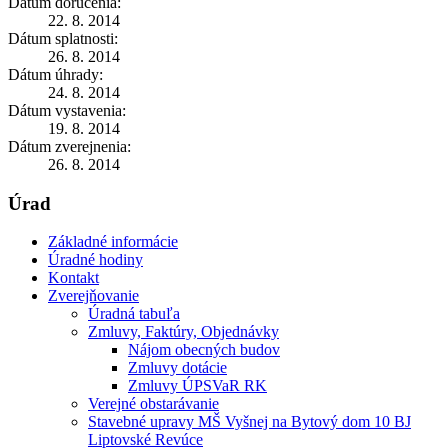
Dátum doručenia:
22. 8. 2014
Dátum splatnosti:
26. 8. 2014
Dátum úhrady:
24. 8. 2014
Dátum vystavenia:
19. 8. 2014
Dátum zverejnenia:
26. 8. 2014
Úrad
Základné informácie
Úradné hodiny
Kontakt
Zverejňovanie
Úradná tabuľa
Zmluvy, Faktúry, Objednávky
Nájom obecných budov
Zmluvy dotácie
Zmluvy ÚPSVaR RK
Verejné obstarávanie
Stavebné upravy MŠ Vyšnej na Bytový dom 10 BJ
Liptovské Revúce