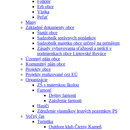
Folklór
Erb obce
Vlajka
Pečať
Mapy
Základné dokumenty obce
Štatút obce
Sadzobník správnych poplatkov
Sadzobník majetku obce určený na prenájom
Zásady vybavovania sťažností a petícií v
podmienkach obce Liptovské Revúce
Územný plán obce
Komunitný plán obce
Projekty obce
Projekty realizované cez EÚ
Organizácie
ZŠ s materskou školou
Farnosť
Dejiny farnosti
Založenie farnosti
Hasiči
Združenie vlastníkov lesných pozemkov PS
Voľný čas
Turistika
Outdoor klub Čierny Kameň