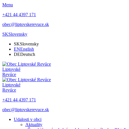
Menu
+421 44 4397 171
obec@liptovskerevuce.sk
SK
Slovensky
SK
Slovensky
EN
English
DE
Deutsch
Liptovské
Revúce
Liptovské
Revúce
+421 44 4397 171
obec@liptovskerevuce.sk
Udalosti v obci
Aktuality