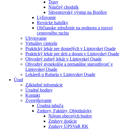
Trasy
Náučný chodník
Silvestrovský výstup na Borišov
Lyžovanie
Revúcke halušky
Občianske združenie na podporu a rozvoj
cestovného ruchu
Ubytovanie
Virtuálny cintorín
Praktický lekár pre dospelých v Liptovskej Osade
Praktický lekár pre deti a dorast v Liptovskej Osade
Obvodný zubný lekár v Liptovskej Osade
Obvodný gynekológ a prenatálne starostlivosť v
Liptovskej Osade
Lekáreň u Rafaela v Liptovskej Osade
Úrad
Základné informácie
Úradné hodiny
Kontakt
Zverejňovanie
Úradná tabuľa
Zmluvy, Faktúry, Objednávky
Nájom obecných budov
Zmluvy dotácie
Zmluvy ÚPSVaR RK