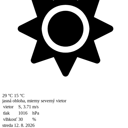
29 °C
15 °C
jasná obloha, mierny severný vietor
vietor
S, 3.71
m/s
tlak
1016
hPa
vlhkosť
30
%
streda 12. 8. 2026