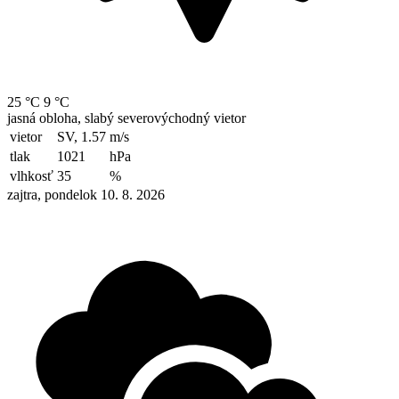
25 °C
9 °C
jasná obloha, slabý severovýchodný vietor
vietor
SV, 1.57
m/s
tlak
1021
hPa
vlhkosť
35
%
zajtra, pondelok 10. 8. 2026