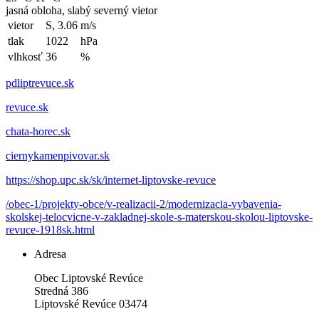
jasná obloha, slabý severný vietor
vietor
S, 3.06
m/s
tlak
1022
hPa
vlhkosť
36
%
pdliptrevuce.sk
revuce.sk
chata-horec.sk
ciernykamenpivovar.sk
https://shop.upc.sk/sk/internet-liptovske-revuce
/obec-1/projekty-obce/v-realizacii-2/modernizacia-vybavenia-
skolskej-telocvicne-v-zakladnej-skole-s-materskou-skolou-liptovske-
revuce-1918sk.html
Adresa
Obec Liptovské Revúce
Stredná 386
Liptovské Revúce 03474