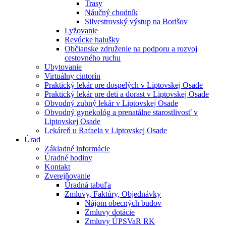
Trasy
Náučný chodník
Silvestrovský výstup na Borišov
Lyžovanie
Revúcke halušky
Občianske združenie na podporu a rozvoj
cestovného ruchu
Ubytovanie
Virtuálny cintorín
Praktický lekár pre dospelých v Liptovskej Osade
Praktický lekár pre deti a dorast v Liptovskej Osade
Obvodný zubný lekár v Liptovskej Osade
Obvodný gynekológ a prenatálne starostlivosť v
Liptovskej Osade
Lekáreň u Rafaela v Liptovskej Osade
Úrad
Základné informácie
Úradné hodiny
Kontakt
Zverejňovanie
Úradná tabuľa
Zmluvy, Faktúry, Objednávky
Nájom obecných budov
Zmluvy dotácie
Zmluvy ÚPSVaR RK