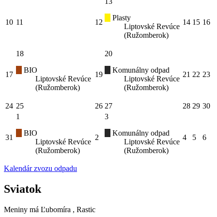
13
Plasty
10
11
12
14
15
16
Liptovské Revúce
(Ružomberok)
18
20
BIO
Komunálny odpad
17
19
21
22
23
Liptovské Revúce
Liptovské Revúce
(Ružomberok)
(Ružomberok)
24
25
26
27
28
29
30
1
3
BIO
Komunálny odpad
31
2
4
5
6
Liptovské Revúce
Liptovské Revúce
(Ružomberok)
(Ružomberok)
Kalendár zvozu odpadu
Sviatok
Meniny má
Ľubomíra
, Rastic