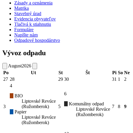
Zásady a oznámenia
Matrika
Stavebný úrad
Evidencia obyvateľov
Tlačivá k stiahnutiu
Formuláre
Napíšte nám
Odpadové hospodárstvo
Vývoz odpadu
August
2026
Po
Ut
St
Št
Pi
So
Ne
27
28
29
30
31
1
2
4
6
BIO
Liptovské Revúce
Komunálny odpad
3
(Ružomberok)
5
7
8
9
Liptovské Revúce
Papier
(Ružomberok)
Liptovské Revúce
(Ružomberok)