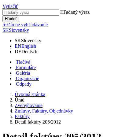
Vytlačiť
Hľadaný výraz
Hľadať
rozšírené vyhľadávanie
SK
Slovensky
SK
Slovensky
EN
English
DE
Deutsch
Tlačivá
Formuláre
Galéria
Organizácie
Odpady
Úvodná stránka
Úrad
Zverejňovanie
Zmluvy, Faktúry, Objednávky
Faktúry
Detail faktúry 205/2012
Detail faktúry 205/2012