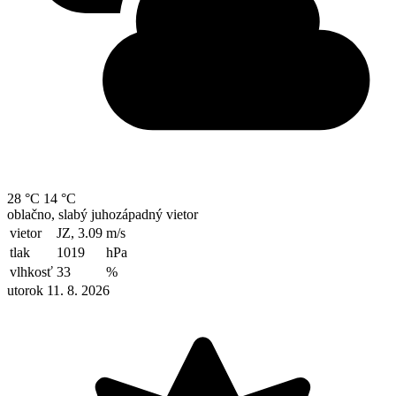
28 °C
14 °C
oblačno, slabý juhozápadný vietor
vietor
JZ, 3.09
m/s
tlak
1019
hPa
vlhkosť
33
%
utorok 11. 8. 2026