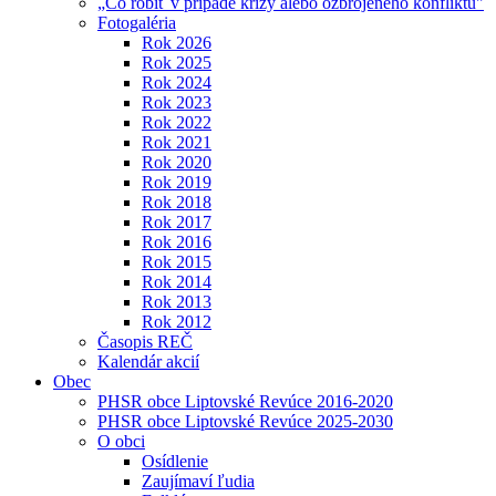
„Čo robiť v prípade krízy alebo ozbrojeného konfliktu"
Fotogaléria
Rok 2026
Rok 2025
Rok 2024
Rok 2023
Rok 2022
Rok 2021
Rok 2020
Rok 2019
Rok 2018
Rok 2017
Rok 2016
Rok 2015
Rok 2014
Rok 2013
Rok 2012
Časopis REČ
Kalendár akcií
Obec
PHSR obce Liptovské Revúce 2016-2020
PHSR obce Liptovské Revúce 2025-2030
O obci
Osídlenie
Zaujímaví ľudia