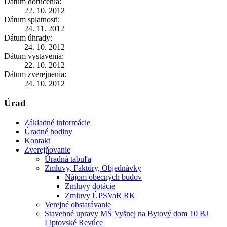
Dátum doručenia:
22. 10. 2012
Dátum splatnosti:
24. 11. 2012
Dátum úhrady:
24. 10. 2012
Dátum vystavenia:
22. 10. 2012
Dátum zverejnenia:
24. 10. 2012
Úrad
Základné informácie
Úradné hodiny
Kontakt
Zverejňovanie
Úradná tabuľa
Zmluvy, Faktúry, Objednávky
Nájom obecných budov
Zmluvy dotácie
Zmluvy ÚPSVaR RK
Verejné obstarávanie
Stavebné upravy MŠ Vyšnej na Bytový dom 10 BJ
Liptovské Revúce