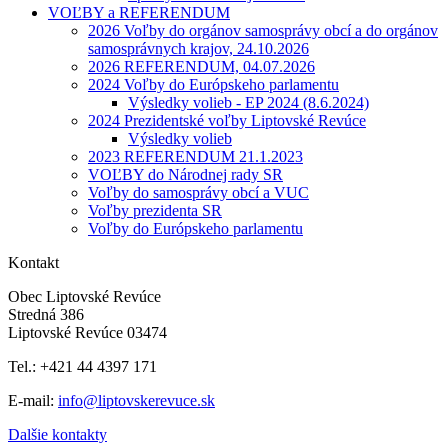
VOĽBY a REFERENDUM
2026 Voľby do orgánov samosprávy obcí a do orgánov
samosprávnych krajov, 24.10.2026
2026 REFERENDUM, 04.07.2026
2024 Voľby do Európskeho parlamentu
Výsledky volieb - EP 2024 (8.6.2024)
2024 Prezidentské voľby Liptovské Revúce
Výsledky volieb
2023 REFERENDUM 21.1.2023
VOĽBY do Národnej rady SR
Voľby do samosprávy obcí a VUC
Voľby prezidenta SR
Voľby do Európskeho parlamentu
Kontakt
Obec Liptovské Revúce
Stredná 386
Liptovské Revúce 03474
Tel.: +421 44 4397 171
E-mail:
info@liptovskerevuce.sk
Dalšie kontakty