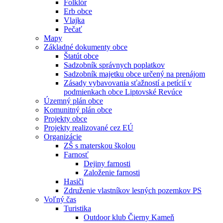
Folklór
Erb obce
Vlajka
Pečať
Mapy
Základné dokumenty obce
Štatút obce
Sadzobník správnych poplatkov
Sadzobník majetku obce určený na prenájom
Zásady vybavovania sťažností a petícií v
podmienkach obce Liptovské Revúce
Územný plán obce
Komunitný plán obce
Projekty obce
Projekty realizované cez EÚ
Organizácie
ZŠ s materskou školou
Farnosť
Dejiny farnosti
Založenie farnosti
Hasiči
Združenie vlastníkov lesných pozemkov PS
Voľný čas
Turistika
Outdoor klub Čierny Kameň