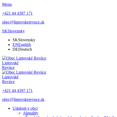
Menu
+421 44 4397 171
obec@liptovskerevuce.sk
SK
Slovensky
SK
Slovensky
EN
English
DE
Deutsch
Liptovské
Revúce
Liptovské
Revúce
+421 44 4397 171
obec@liptovskerevuce.sk
Udalosti v obci
Aktuality