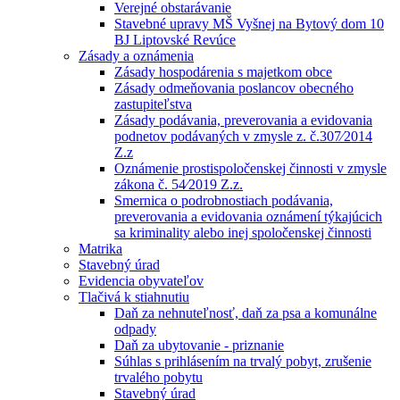
Verejné obstarávanie
Stavebné upravy MŠ Vyšnej na Bytový dom 10
BJ Liptovské Revúce
Zásady a oznámenia
Zásady hospodárenia s majetkom obce
Zásady odmeňovania poslancov obecného
zastupiteľstva
Zásady podávania, preverovania a evidovania
podnetov podávaných v zmysle z. č.307⁄2014
Z.z
Oznámenie prostispoločenskej činnosti v zmysle
zákona č. 54⁄2019 Z.z.
Smernica o podrobnostiach podávania,
preverovania a evidovania oznámení týkajúcich
sa kriminality alebo inej spoločenskej činnosti
Matrika
Stavebný úrad
Evidencia obyvateľov
Tlačivá k stiahnutiu
Daň za nehnuteľnosť, daň za psa a komunálne
odpady
Daň za ubytovanie - priznanie
Súhlas s prihlásením na trvalý pobyt, zrušenie
trvalého pobytu
Stavebný úrad