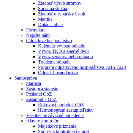
Žiadosť výrub stromov
Sociálna služba
Žiadosť o rybársky lístok
Matrika
Dotácia obce
Formuláre
Napíšte nám
Odpadové hospodárstvo
Kalendár vývozu odpadu
Vývoz TKO a zberný dvor
Vývoz separovaného odpadu
Triedenie odpadu
Program odpadového hospodárstva 2016-2020
Odpad. hospodárstvo
Samospráva
Starosta
Zástupca starostu
Poslanci ObZ
Zasadnutia ObZ
Rokovací poriadok ObZ
Harmonogram zastupiteľstiev
Všeobecne záväzné nariadenia
Hlavný kontrolór
Majetkové priznanie
Správy z kontrolnej činnosti