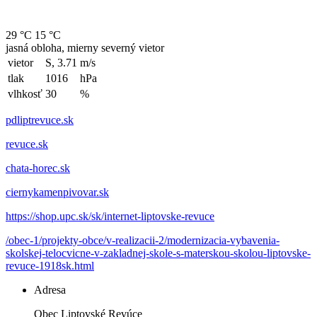
29 °C
15 °C
jasná obloha, mierny severný vietor
vietor
S, 3.71
m/s
tlak
1016
hPa
vlhkosť
30
%
pdliptrevuce.sk
revuce.sk
chata-horec.sk
ciernykamenpivovar.sk
https://shop.upc.sk/sk/internet-liptovske-revuce
/obec-1/projekty-obce/v-realizacii-2/modernizacia-vybavenia-
skolskej-telocvicne-v-zakladnej-skole-s-materskou-skolou-liptovske-
revuce-1918sk.html
Adresa
Obec Liptovské Revúce