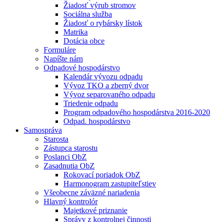
Žiadosť výrub stromov
Sociálna služba
Žiadosť o rybársky lístok
Matrika
Dotácia obce
Formuláre
Napíšte nám
Odpadové hospodárstvo
Kalendár vývozu odpadu
Vývoz TKO a zberný dvor
Vývoz separovaného odpadu
Triedenie odpadu
Program odpadového hospodárstva 2016-2020
Odpad. hospodárstvo
Samospráva
Starosta
Zástupca starostu
Poslanci ObZ
Zasadnutia ObZ
Rokovací poriadok ObZ
Harmonogram zastupiteľstiev
Všeobecne záväzné nariadenia
Hlavný kontrolór
Majetkové priznanie
Správy z kontrolnej činnosti