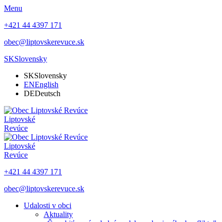
Menu
+421 44 4397 171
obec@liptovskerevuce.sk
SK
Slovensky
SK
Slovensky
EN
English
DE
Deutsch
Liptovské
Revúce
Liptovské
Revúce
+421 44 4397 171
obec@liptovskerevuce.sk
Udalosti v obci
Aktuality