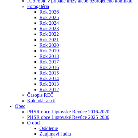
„Čo robiť v prípade krízy alebo ozbrojeného konfliktu"
Fotogaléria
Rok 2026
Rok 2025
Rok 2024
Rok 2023
Rok 2022
Rok 2021
Rok 2020
Rok 2019
Rok 2018
Rok 2017
Rok 2016
Rok 2015
Rok 2014
Rok 2013
Rok 2012
Časopis REČ
Kalendár akcií
Obec
PHSR obce Liptovské Revúce 2016-2020
PHSR obce Liptovské Revúce 2025-2030
O obci
Osídlenie
Zaujímaví ľudia