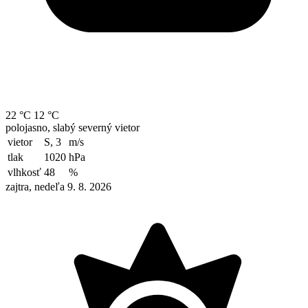
22 °C
12 °C
polojasno, slabý severný vietor
vietor
S, 3
m/s
tlak
1020
hPa
vlhkosť
48
%
zajtra, nedeľa 9. 8. 2026