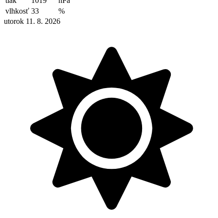
tlak
1019
hPa
vlhkosť
33
%
utorok 11. 8. 2026