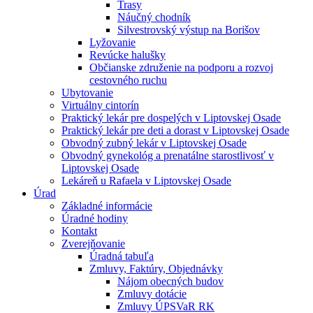
Trasy
Náučný chodník
Silvestrovský výstup na Borišov
Lyžovanie
Revúcke halušky
Občianske združenie na podporu a rozvoj
cestovného ruchu
Ubytovanie
Virtuálny cintorín
Praktický lekár pre dospelých v Liptovskej Osade
Praktický lekár pre deti a dorast v Liptovskej Osade
Obvodný zubný lekár v Liptovskej Osade
Obvodný gynekológ a prenatálne starostlivosť v
Liptovskej Osade
Lekáreň u Rafaela v Liptovskej Osade
Úrad
Základné informácie
Úradné hodiny
Kontakt
Zverejňovanie
Úradná tabuľa
Zmluvy, Faktúry, Objednávky
Nájom obecných budov
Zmluvy dotácie
Zmluvy ÚPSVaR RK