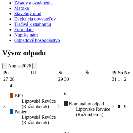
Zásady a oznámenia
Matrika
Stavebný úrad
Evidencia obyvateľov
Tlačivá k stiahnutiu
Formuláre
Napíšte nám
Odpadové hospodárstvo
Vývoz odpadu
August
2026
Po
Ut
St
Št
Pi
So
Ne
27
28
29
30
31
1
2
4
6
BIO
Liptovské Revúce
Komunálny odpad
3
(Ružomberok)
5
7
8
9
Liptovské Revúce
Papier
(Ružomberok)
Liptovské Revúce
(Ružomberok)