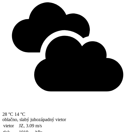
28 °C
14 °C
oblačno, slabý juhozápadný vietor
vietor
JZ, 3.09
m/s