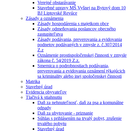
Verejné obstarávanie
Stavebné upravy MŠ Vyšnej na Bytový dom 10
BJ Liptovské Revúce
Zásady a oznámenia
Zásady hospodárenia s majetkom obce
Zásady odmeňovania poslancov obecného
zastupiteľstva
Zásady podávania, preverovania a evidovania
podnetov podávaných v zmysle z. č.307⁄2014
Z.z
Oznámenie prostispoločenskej činnosti v zmysle
zákona č. 54⁄2019 Z.z.
Smernica o podrobnostiach podávania,
preverovania a evidovania oznámení týkajúcich
sa kriminality alebo inej spoločenskej činnosti
Matrika
Stavebný úrad
Evidencia obyvateľov
Tlačivá k stiahnutiu
Daň za nehnuteľnosť, daň za psa a komunálne
odpady
Daň za ubytovanie - priznanie
Súhlas s prihlásením na trvalý pobyt, zrušenie
trvalého pobytu
Stavebný úrad