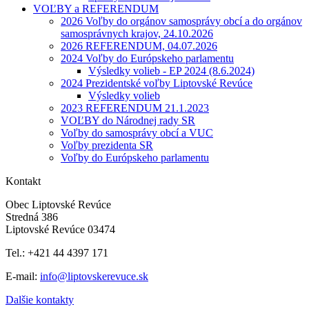
VOĽBY a REFERENDUM
2026 Voľby do orgánov samosprávy obcí a do orgánov
samosprávnych krajov, 24.10.2026
2026 REFERENDUM, 04.07.2026
2024 Voľby do Európskeho parlamentu
Výsledky volieb - EP 2024 (8.6.2024)
2024 Prezidentské voľby Liptovské Revúce
Výsledky volieb
2023 REFERENDUM 21.1.2023
VOĽBY do Národnej rady SR
Voľby do samosprávy obcí a VUC
Voľby prezidenta SR
Voľby do Európskeho parlamentu
Kontakt
Obec Liptovské Revúce
Stredná 386
Liptovské Revúce 03474
Tel.: +421 44 4397 171
E-mail:
info@liptovskerevuce.sk
Dalšie kontakty