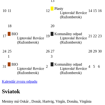
13
Plasty
10
11
12
14
15
16
Liptovské Revúce
(Ružomberok)
18
20
BIO
Komunálny odpad
17
19
21
22
23
Liptovské Revúce
Liptovské Revúce
(Ružomberok)
(Ružomberok)
24
25
26
27
28
29
30
1
3
BIO
Komunálny odpad
31
2
4
5
6
Liptovské Revúce
Liptovské Revúce
(Ružomberok)
(Ružomberok)
Kalendár zvozu odpadu
Sviatok
Meniny má
Oskár
, Donát, Hartvig, Virgín, Donáta, Virgínia