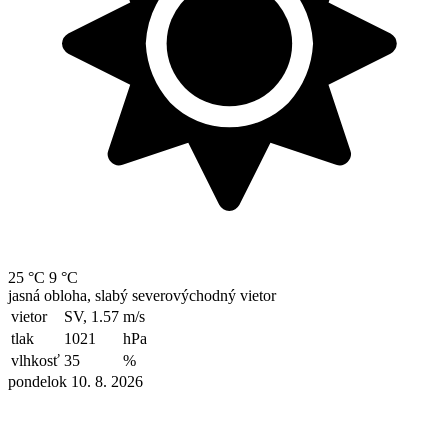
25 °C
9 °C
jasná obloha, slabý severovýchodný vietor
vietor
SV, 1.57
m/s
tlak
1021
hPa
vlhkosť
35
%
pondelok 10. 8. 2026