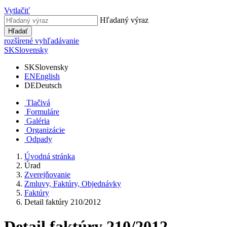
Vytlačiť
Hľadaný výraz
Hľadať
rozšírené vyhľadávanie
SK
Slovensky
SK
Slovensky
EN
English
DE
Deutsch
Tlačivá
Formuláre
Galéria
Organizácie
Odpady
Úvodná stránka
Úrad
Zverejňovanie
Zmluvy, Faktúry, Objednávky
Faktúry
Detail faktúry 210/2012
Detail faktúry 210/2012