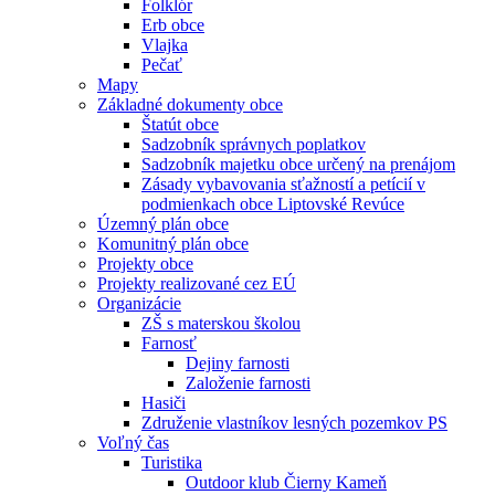
Folklór
Erb obce
Vlajka
Pečať
Mapy
Základné dokumenty obce
Štatút obce
Sadzobník správnych poplatkov
Sadzobník majetku obce určený na prenájom
Zásady vybavovania sťažností a petícií v
podmienkach obce Liptovské Revúce
Územný plán obce
Komunitný plán obce
Projekty obce
Projekty realizované cez EÚ
Organizácie
ZŠ s materskou školou
Farnosť
Dejiny farnosti
Založenie farnosti
Hasiči
Združenie vlastníkov lesných pozemkov PS
Voľný čas
Turistika
Outdoor klub Čierny Kameň