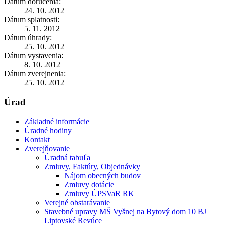
Dátum doručenia:
24. 10. 2012
Dátum splatnosti:
5. 11. 2012
Dátum úhrady:
25. 10. 2012
Dátum vystavenia:
8. 10. 2012
Dátum zverejnenia:
25. 10. 2012
Úrad
Základné informácie
Úradné hodiny
Kontakt
Zverejňovanie
Úradná tabuľa
Zmluvy, Faktúry, Objednávky
Nájom obecných budov
Zmluvy dotácie
Zmluvy ÚPSVaR RK
Verejné obstarávanie
Stavebné upravy MŠ Vyšnej na Bytový dom 10 BJ
Liptovské Revúce