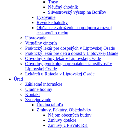
Trasy
Náučný chodník
Silvestrovský výstup na Borišov
Lyžovanie
Revúcke halušky
Občianske združenie na podporu a rozvoj
cestovného ruchu
Ubytovanie
Virtuálny cintorín
Praktický lekár pre dospelých v Liptovskej Osade
Praktický lekár pre deti a dorast v Liptovskej Osade
Obvodný zubný lekár v Liptovskej Osade
Obvodný gynekológ a prenatálne starostlivosť v
Liptovskej Osade
Lekáreň u Rafaela v Liptovskej Osade
Úrad
Základné informácie
Úradné hodiny
Kontakt
Zverejňovanie
Úradná tabuľa
Zmluvy, Faktúry, Objednávky
Nájom obecných budov
Zmluvy dotácie
Zmluvy ÚPSVaR RK