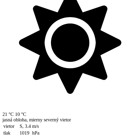
21 °C
10 °C
jasná obloha, mierny severný vietor
vietor
S, 3.4
m/s
tlak
1019
hPa