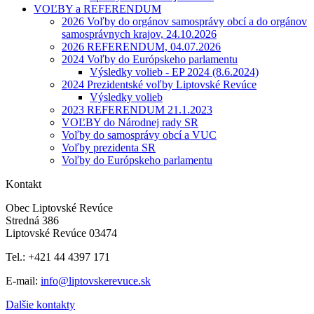
VOĽBY a REFERENDUM
2026 Voľby do orgánov samosprávy obcí a do orgánov
samosprávnych krajov, 24.10.2026
2026 REFERENDUM, 04.07.2026
2024 Voľby do Európskeho parlamentu
Výsledky volieb - EP 2024 (8.6.2024)
2024 Prezidentské voľby Liptovské Revúce
Výsledky volieb
2023 REFERENDUM 21.1.2023
VOĽBY do Národnej rady SR
Voľby do samosprávy obcí a VUC
Voľby prezidenta SR
Voľby do Európskeho parlamentu
Kontakt
Obec Liptovské Revúce
Stredná 386
Liptovské Revúce 03474
Tel.: +421 44 4397 171
E-mail:
info@liptovskerevuce.sk
Dalšie kontakty