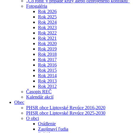
„Čo robiť v prípade krízy alebo ozbrojeného konfliktu"
Fotogaléria
Rok 2026
Rok 2025
Rok 2024
Rok 2023
Rok 2022
Rok 2021
Rok 2020
Rok 2019
Rok 2018
Rok 2017
Rok 2016
Rok 2015
Rok 2014
Rok 2013
Rok 2012
Časopis REČ
Kalendár akcií
Obec
PHSR obce Liptovské Revúce 2016-2020
PHSR obce Liptovské Revúce 2025-2030
O obci
Osídlenie
Zaujímaví ľudia