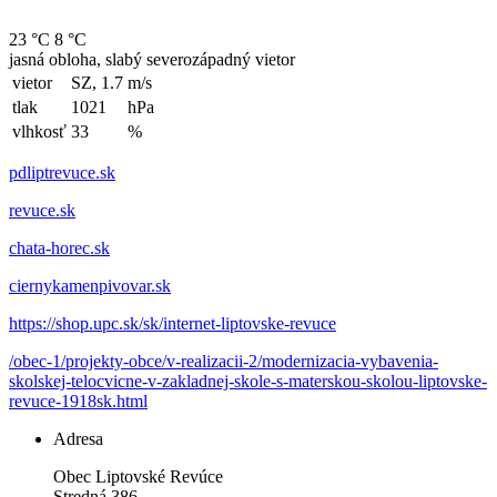
23 °C
8 °C
jasná obloha, slabý severozápadný vietor
vietor
SZ, 1.7
m/s
tlak
1021
hPa
vlhkosť
33
%
pdliptrevuce.sk
revuce.sk
chata-horec.sk
ciernykamenpivovar.sk
https://shop.upc.sk/sk/internet-liptovske-revuce
/obec-1/projekty-obce/v-realizacii-2/modernizacia-vybavenia-
skolskej-telocvicne-v-zakladnej-skole-s-materskou-skolou-liptovske-
revuce-1918sk.html
Adresa
Obec Liptovské Revúce
Stredná 386