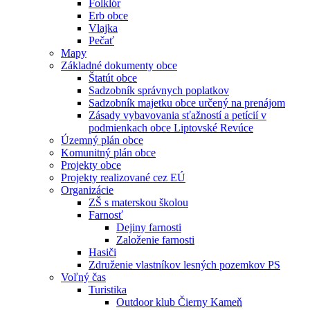
Folklór
Erb obce
Vlajka
Pečať
Mapy
Základné dokumenty obce
Štatút obce
Sadzobník správnych poplatkov
Sadzobník majetku obce určený na prenájom
Zásady vybavovania sťažností a petícií v
podmienkach obce Liptovské Revúce
Územný plán obce
Komunitný plán obce
Projekty obce
Projekty realizované cez EÚ
Organizácie
ZŠ s materskou školou
Farnosť
Dejiny farnosti
Založenie farnosti
Hasiči
Združenie vlastníkov lesných pozemkov PS
Voľný čas
Turistika
Outdoor klub Čierny Kameň