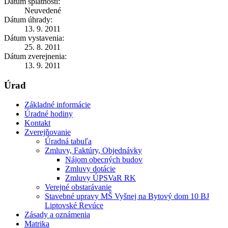
Dátum splatnosti:
Neuvedené
Dátum úhrady:
13. 9. 2011
Dátum vystavenia:
25. 8. 2011
Dátum zverejnenia:
13. 9. 2011
Úrad
Základné informácie
Úradné hodiny
Kontakt
Zverejňovanie
Úradná tabuľa
Zmluvy, Faktúry, Objednávky
Nájom obecných budov
Zmluvy dotácie
Zmluvy ÚPSVaR RK
Verejné obstarávanie
Stavebné upravy MŠ Vyšnej na Bytový dom 10 BJ
Liptovské Revúce
Zásady a oznámenia
Matrika