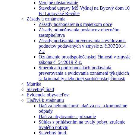
Verejné obstarávanie
Stavebné upravy MŠ Vyšnej na Bytový dom 10
BJ Liptovské Revúce
Zásady a oznámenia
Zásady hospodárenia s majetkom obce
Zásady odmeňovania poslancov obecného
zastupiteľstva
Zásady podávania, preverovania a evidovania
podnetov podávaných v zmysle z. č.307⁄2014
Z.z
Oznámenie prostispoločenskej činnosti v zmysle
zákona č. 54⁄2019 Z.z.
Smernica o podrobnostiach podávania,
preverovania a evidovania oznámení týkajúcich
sa kriminality alebo inej spoločenskej činnosti
Matrika
Stavebný úrad
Evidencia obyvateľov
Tlačivá k stiahnutiu
Daň za nehnuteľnosť, daň za psa a komunálne
odpady
Daň za ubytovanie - priznanie
Súhlas s prihlásením na trvalý pobyt, zrušenie
trvalého pobytu
Stavebný úrad