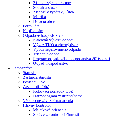
Žiadosť výrub stromov
Sociálna služba
Žiadosť o rybársky lístok
Matrika
Dotácia obce
Formuláre
Napíšte nám
Odpadové hospodárstvo
Kalendár vývozu odpadu
Vývoz TKO a zberný dvor
Vývoz separovaného odpadu
Triedenie odpadu
Program odpadového hospodárstva 2016-2020
Odpad. hospodárstvo
Samospráva
Starosta
Zástupca starostu
Poslanci ObZ
Zasadnutia ObZ
Rokovací poriadok ObZ
Harmonogram zastupiteľstiev
Všeobecne záväzné nariadenia
Hlavný kontrolór
Majetkové priznanie
Správy z kontrolnej činnosti