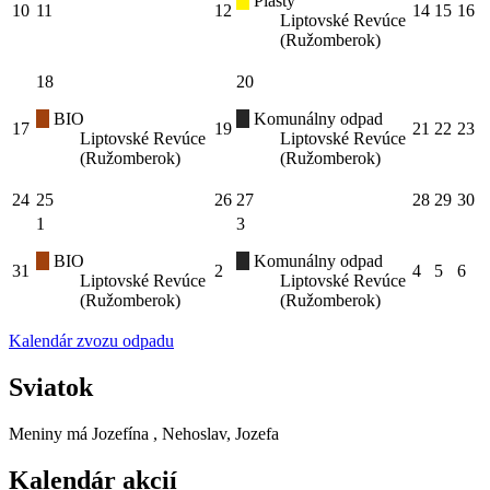
Plasty
10
11
12
14
15
16
Liptovské Revúce
(Ružomberok)
18
20
BIO
Komunálny odpad
17
19
21
22
23
Liptovské Revúce
Liptovské Revúce
(Ružomberok)
(Ružomberok)
24
25
26
27
28
29
30
1
3
BIO
Komunálny odpad
31
2
4
5
6
Liptovské Revúce
Liptovské Revúce
(Ružomberok)
(Ružomberok)
Kalendár zvozu odpadu
Sviatok
Meniny má
Jozefína
, Nehoslav, Jozefa
Kalendár akcií