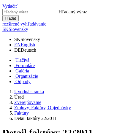
Vytlačiť
Hľadaný výraz
Hľadať
rozšírené vyhľadávanie
SK
Slovensky
SK
Slovensky
EN
English
DE
Deutsch
Tlačivá
Formuláre
Galéria
Organizácie
Odpady
Úvodná stránka
Úrad
Zverejňovanie
Zmluvy, Faktúry, Objednávky
Faktúry
Detail faktúry 22/2011
Detail faktúry 22/2011