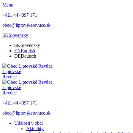
Menu
+421 44 4397 171
obec@liptovskerevuce.sk
SK
Slovensky
SK
Slovensky
EN
English
DE
Deutsch
Liptovské
Revúce
Liptovské
Revúce
+421 44 4397 171
obec@liptovskerevuce.sk
Udalosti v obci
Aktuality