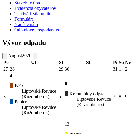
Stavebný úrad
Evidencia obyvateľov
Tlačivá k stiahnutiu
Formuláre
Napíšte nám
Odpadové hospodárstvo
Vývoz odpadu
August
2026
Po
Ut
St
Št
Pi
So
Ne
27
28
29
30
31
1
2
4
6
BIO
Liptovské Revúce
Komunálny odpad
3
(Ružomberok)
5
7
8
9
Liptovské Revúce
Papier
(Ružomberok)
Liptovské Revúce
(Ružomberok)
13