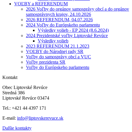
VOĽBY a REFERENDUM
2026 Voľby do orgánov samosprávy obcí a do orgánov
samosprávnych krajov, 24.10.2026
2026 REFERENDUM, 04.07.2026
2024 Voľby do Európskeho parlamentu
Výsledky volieb - EP 2024 (8.6.2024)
2024 Prezidentské voľby Liptovské Revúce
Výsledky volieb
2023 REFERENDUM 21.1.2023
VOĽBY do Národnej rady SR
Voľby do samosprávy obcí a VUC
Voľby prezidenta SR
Voľby do Európskeho parlamentu
Kontakt
Obec Liptovské Revúce
Stredná 386
Liptovské Revúce 03474
Tel.: +421 44 4397 171
E-mail:
info@liptovskerevuce.sk
Dalšie kontakty