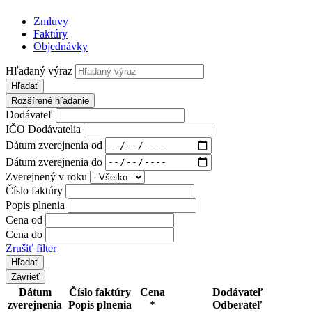
Zmluvy
Faktúry
Objednávky
Hľadaný výraz
Hľadať
Rozšírené hľadanie
Dodávateľ
IČO Dodávatelia
Dátum zverejnenia od
Dátum zverejnenia do
Zverejnený v roku
Číslo faktúry
Popis plnenia
Cena od
Cena do
Zrušiť filter
Zavrieť
Dátum
Číslo faktúry
Cena
Dodávateľ
zverejnenia
Popis plnenia
*
Odberateľ