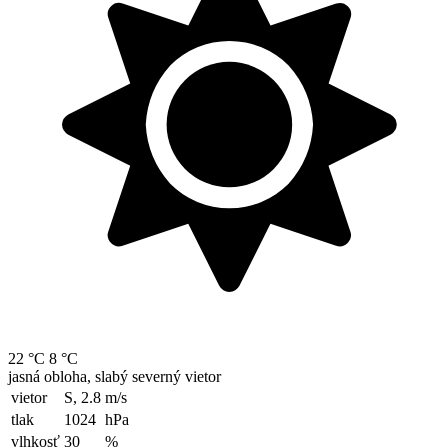
22 °C
8 °C
jasná obloha, slabý severný vietor
vietor
S, 2.8
m/s
tlak
1024
hPa
vlhkosť
30
%