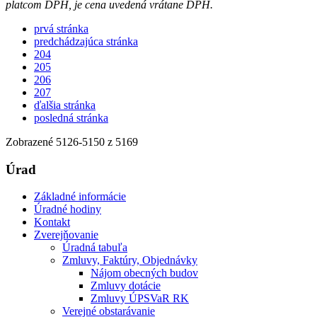
platcom DPH, je cena uvedená vrátane DPH.
prvá stránka
predchádzajúca stránka
204
205
206
207
ďalšia stránka
posledná stránka
Zobrazené
5126
-
5150
z 5169
Úrad
Základné informácie
Úradné hodiny
Kontakt
Zverejňovanie
Úradná tabuľa
Zmluvy, Faktúry, Objednávky
Nájom obecných budov
Zmluvy dotácie
Zmluvy ÚPSVaR RK
Verejné obstarávanie