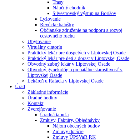
Trasy
Náučný chodník
Silvestrovský výstup na Borišov
Lyžovanie
Revúcke halušky
Občianske združenie na podporu a rozvoj
cestovného ruchu
Ubytovanie
Virtuálny cintorín
Praktický lekár pre dospelých v Liptovskej Osade
Praktický lekár pre deti a dorast v Liptovskej Osade
Obvodný zubný lekár v Liptovskej Osade
Obvodný gynekológ a prenatálne starostlivosť v
Liptovskej Osade
Lekáreň u Rafaela v Liptovskej Osade
Úrad
Základné informácie
Úradné hodiny
Kontakt
Zverejňovanie
Úradná tabuľa
Zmluvy, Faktúry, Objednávky
Nájom obecných budov
Zmluvy dotácie
Zmluvy ÚPSVaR RK