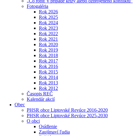
„Čo robiť v prípade krízy alebo ozbrojeného konfliktu"
Fotogaléria
Rok 2026
Rok 2025
Rok 2024
Rok 2023
Rok 2022
Rok 2021
Rok 2020
Rok 2019
Rok 2018
Rok 2017
Rok 2016
Rok 2015
Rok 2014
Rok 2013
Rok 2012
Časopis REČ
Kalendár akcií
Obec
PHSR obce Liptovské Revúce 2016-2020
PHSR obce Liptovské Revúce 2025-2030
O obci
Osídlenie
Zaujímaví ľudia