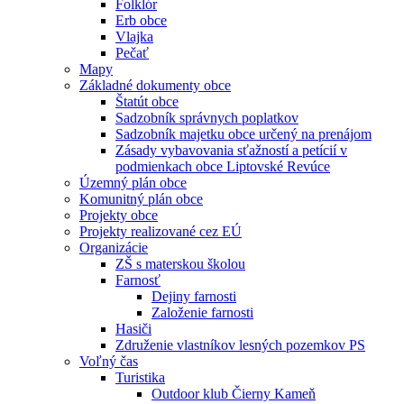
Folklór
Erb obce
Vlajka
Pečať
Mapy
Základné dokumenty obce
Štatút obce
Sadzobník správnych poplatkov
Sadzobník majetku obce určený na prenájom
Zásady vybavovania sťažností a petícií v
podmienkach obce Liptovské Revúce
Územný plán obce
Komunitný plán obce
Projekty obce
Projekty realizované cez EÚ
Organizácie
ZŠ s materskou školou
Farnosť
Dejiny farnosti
Založenie farnosti
Hasiči
Združenie vlastníkov lesných pozemkov PS
Voľný čas
Turistika
Outdoor klub Čierny Kameň