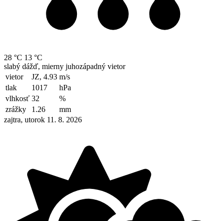
28 °C
13 °C
slabý dážď, mierny juhozápadný vietor
vietor
JZ, 4.93
m/s
tlak
1017
hPa
vlhkosť
32
%
zrážky
1.26
mm
zajtra, utorok 11. 8. 2026