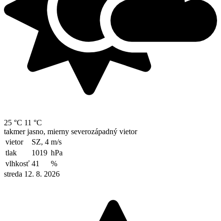
25 °C
11 °C
takmer jasno, mierny severozápadný vietor
vietor
SZ, 4
m/s
tlak
1019
hPa
vlhkosť
41
%
streda 12. 8. 2026