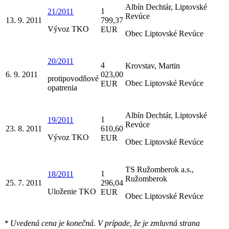
Albín Dechtár, Liptovské
1
21/2011
Revúce
13. 9. 2011
799,37
Vývoz TKO
EUR
Obec Liptovské Revúce
20/2011
4
Krovstav, Martin
6. 9. 2011
023,00
protipovodňové
Obec Liptovské Revúce
EUR
opatrenia
Albín Dechtár, Liptovské
1
19/2011
Revúce
23. 8. 2011
610,60
Vývoz TKO
EUR
Obec Liptovské Revúce
TS Ružomberok a.s.,
1
18/2011
Ružomberok
25. 7. 2011
296,04
Uloženie TKO
EUR
Obec Liptovské Revúce
* Uvedená cena je konečná. V prípade, že je zmluvná strana