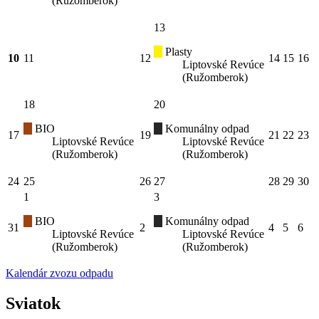
(Ružomberok)
13
Plasty
10
11
12
14
15
16
Liptovské Revúce
(Ružomberok)
18
20
BIO
Komunálny odpad
17
19
21
22
23
Liptovské Revúce
Liptovské Revúce
(Ružomberok)
(Ružomberok)
24
25
26
27
28
29
30
1
3
BIO
Komunálny odpad
31
2
4
5
6
Liptovské Revúce
Liptovské Revúce
(Ružomberok)
(Ružomberok)
Kalendár zvozu odpadu
Sviatok