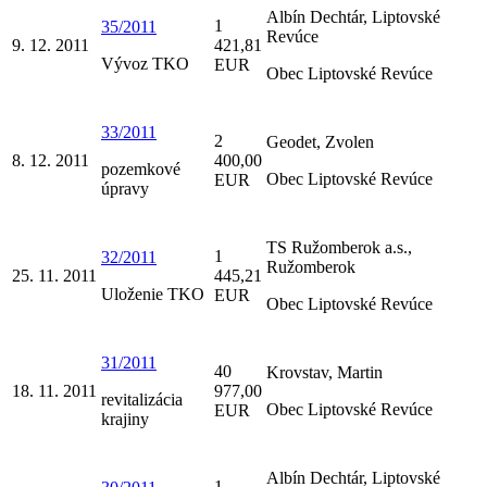
Albín Dechtár, Liptovské
1
35/2011
Revúce
9. 12. 2011
421,81
Vývoz TKO
EUR
Obec Liptovské Revúce
33/2011
2
Geodet, Zvolen
8. 12. 2011
400,00
pozemkové
Obec Liptovské Revúce
EUR
úpravy
TS Ružomberok a.s.,
1
32/2011
Ružomberok
25. 11. 2011
445,21
Uloženie TKO
EUR
Obec Liptovské Revúce
31/2011
40
Krovstav, Martin
18. 11. 2011
977,00
revitalizácia
Obec Liptovské Revúce
EUR
krajiny
Albín Dechtár, Liptovské
1