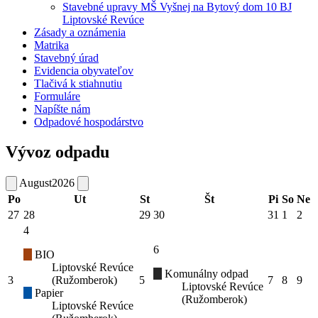
Stavebné upravy MŠ Vyšnej na Bytový dom 10 BJ
Liptovské Revúce
Zásady a oznámenia
Matrika
Stavebný úrad
Evidencia obyvateľov
Tlačivá k stiahnutiu
Formuláre
Napíšte nám
Odpadové hospodárstvo
Vývoz odpadu
August
2026
Po
Ut
St
Št
Pi
So
Ne
27
28
29
30
31
1
2
4
6
BIO
Liptovské Revúce
Komunálny odpad
3
(Ružomberok)
5
7
8
9
Liptovské Revúce
Papier
(Ružomberok)
Liptovské Revúce