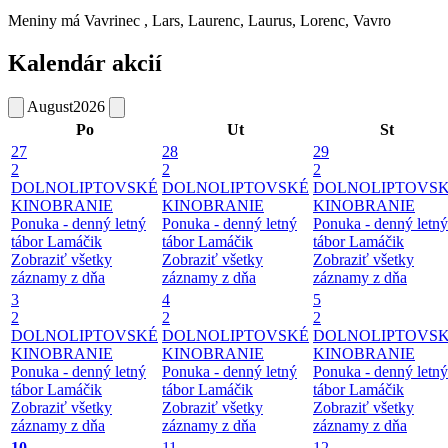
Meniny má
Vavrinec
, Lars, Laurenc, Laurus, Lorenc, Vavro
Kalendár akcií
August
2026
Po
Ut
St
27
28
29
2
2
2
DOLNOLIPTOVSKÉ
DOLNOLIPTOVSKÉ
DOLNOLIPTOVS
KINOBRANIE
KINOBRANIE
KINOBRANIE
Ponuka - denný letný
Ponuka - denný letný
Ponuka - denný letný
tábor Lamáčik
tábor Lamáčik
tábor Lamáčik
Zobraziť všetky
Zobraziť všetky
Zobraziť všetky
záznamy z dňa
záznamy z dňa
záznamy z dňa
3
4
5
2
2
2
DOLNOLIPTOVSKÉ
DOLNOLIPTOVSKÉ
DOLNOLIPTOVS
KINOBRANIE
KINOBRANIE
KINOBRANIE
Ponuka - denný letný
Ponuka - denný letný
Ponuka - denný letný
tábor Lamáčik
tábor Lamáčik
tábor Lamáčik
Zobraziť všetky
Zobraziť všetky
Zobraziť všetky
záznamy z dňa
záznamy z dňa
záznamy z dňa
10
11
12