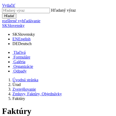
Vytlačiť
Hľadaný výraz
Hľadať
rozšírené vyhľadávanie
SK
Slovensky
SK
Slovensky
EN
English
DE
Deutsch
Tlačivá
Formuláre
Galéria
Organizácie
Odpady
Úvodná stránka
Úrad
Zverejňovanie
Zmluvy, Faktúry, Objednávky
Faktúry
Faktúry