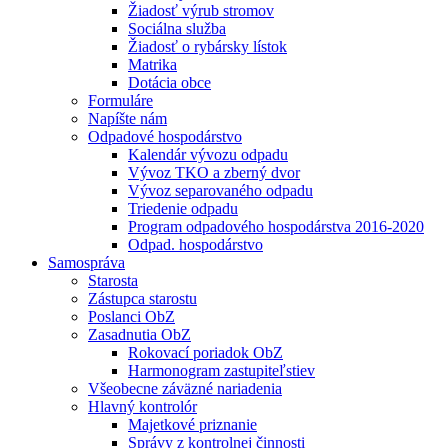
Žiadosť výrub stromov
Sociálna služba
Žiadosť o rybársky lístok
Matrika
Dotácia obce
Formuláre
Napíšte nám
Odpadové hospodárstvo
Kalendár vývozu odpadu
Vývoz TKO a zberný dvor
Vývoz separovaného odpadu
Triedenie odpadu
Program odpadového hospodárstva 2016-2020
Odpad. hospodárstvo
Samospráva
Starosta
Zástupca starostu
Poslanci ObZ
Zasadnutia ObZ
Rokovací poriadok ObZ
Harmonogram zastupiteľstiev
Všeobecne záväzné nariadenia
Hlavný kontrolór
Majetkové priznanie
Správy z kontrolnej činnosti