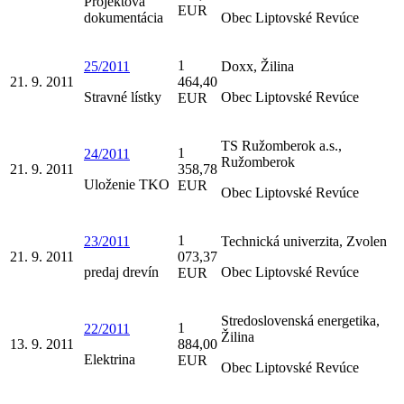
Projektová
EUR
dokumentácia
Obec Liptovské Revúce
1
25/2011
Doxx, Žilina
21. 9. 2011
464,40
Stravné lístky
Obec Liptovské Revúce
EUR
TS Ružomberok a.s.,
1
24/2011
Ružomberok
21. 9. 2011
358,78
Uloženie TKO
EUR
Obec Liptovské Revúce
1
23/2011
Technická univerzita, Zvolen
21. 9. 2011
073,37
predaj drevín
Obec Liptovské Revúce
EUR
Stredoslovenská energetika,
1
22/2011
Žilina
13. 9. 2011
884,00
Elektrina
EUR
Obec Liptovské Revúce