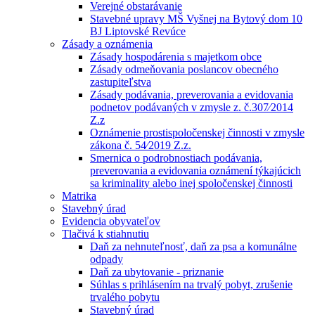
Verejné obstarávanie
Stavebné upravy MŠ Vyšnej na Bytový dom 10
BJ Liptovské Revúce
Zásady a oznámenia
Zásady hospodárenia s majetkom obce
Zásady odmeňovania poslancov obecného
zastupiteľstva
Zásady podávania, preverovania a evidovania
podnetov podávaných v zmysle z. č.307⁄2014
Z.z
Oznámenie prostispoločenskej činnosti v zmysle
zákona č. 54⁄2019 Z.z.
Smernica o podrobnostiach podávania,
preverovania a evidovania oznámení týkajúcich
sa kriminality alebo inej spoločenskej činnosti
Matrika
Stavebný úrad
Evidencia obyvateľov
Tlačivá k stiahnutiu
Daň za nehnuteľnosť, daň za psa a komunálne
odpady
Daň za ubytovanie - priznanie
Súhlas s prihlásením na trvalý pobyt, zrušenie
trvalého pobytu
Stavebný úrad