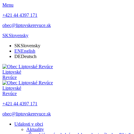
Menu
+421 44 4397 171
obec@liptovskerevuce.sk
SK
Slovensky
SK
Slovensky
EN
English
DE
Deutsch
Liptovské
Revúce
Liptovské
Revúce
+421 44 4397 171
obec@liptovskerevuce.sk
Udalosti v obci
Aktuality