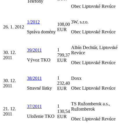
Telefóny
Obec Liptovské Revúce
1/2012
3W, s.r.o.
108,00
26. 1. 2012
EUR
Správa domény
Obec Liptovské Revúce
Albín Dechtár, Liptovské
1
39/2011
30. 12.
Revúce
799,37
2011
Vývoz TKO
EUR
Obec Liptovské Revúce
1
38/2011
Doxx
30. 12.
232,40
2011
Stravné lístky
Obec Liptovské Revúce
EUR
TS Ružomberok a.s.,
1
37/2011
21. 12.
Ružomberok
130,54
2011
Uloženie TKO
EUR
Obec Liptovské Revúce