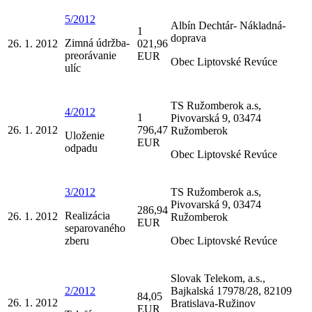
5/2012
Albín Dechtár- Nákladná-
1
doprava
Zimná údržba-
26. 1. 2012
021,96
preorávanie
EUR
Obec Liptovské Revúce
ulíc
TS Ružomberok a.s,
4/2012
1
Pivovarská 9, 03474
26. 1. 2012
796,47
Ružomberok
Uloženie
EUR
odpadu
Obec Liptovské Revúce
3/2012
TS Ružomberok a.s,
Pivovarská 9, 03474
286,94
Realizácia
26. 1. 2012
Ružomberok
EUR
separovaného
zberu
Obec Liptovské Revúce
Slovak Telekom, a.s.,
2/2012
Bajkalská 17978/28, 82109
84,05
26. 1. 2012
Bratislava-Ružinov
EUR