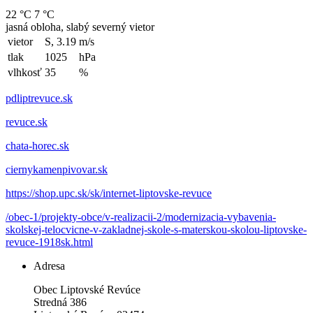
22 °C
7 °C
jasná obloha, slabý severný vietor
vietor
S, 3.19
m/s
tlak
1025
hPa
vlhkosť
35
%
pdliptrevuce.sk
revuce.sk
chata-horec.sk
ciernykamenpivovar.sk
https://shop.upc.sk/sk/internet-liptovske-revuce
/obec-1/projekty-obce/v-realizacii-2/modernizacia-vybavenia-
skolskej-telocvicne-v-zakladnej-skole-s-materskou-skolou-liptovske-
revuce-1918sk.html
Adresa
Obec Liptovské Revúce
Stredná 386