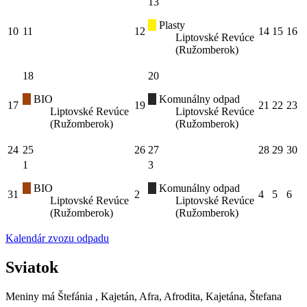
13
Plasty
10
11
12
14
15
16
Liptovské Revúce
(Ružomberok)
18
20
BIO
Komunálny odpad
17
19
21
22
23
Liptovské Revúce
Liptovské Revúce
(Ružomberok)
(Ružomberok)
24
25
26
27
28
29
30
1
3
BIO
Komunálny odpad
31
2
4
5
6
Liptovské Revúce
Liptovské Revúce
(Ružomberok)
(Ružomberok)
Kalendár zvozu odpadu
Sviatok
Meniny má
Štefánia
, Kajetán, Afra, Afrodita, Kajetána, Štefana