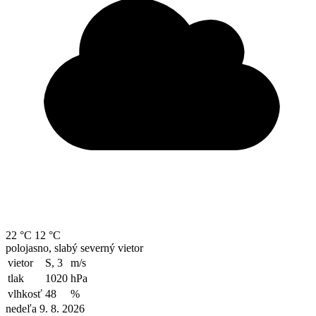
22 °C
12 °C
polojasno, slabý severný vietor
vietor
S, 3
m/s
tlak
1020
hPa
vlhkosť
48
%
nedeľa 9. 8. 2026