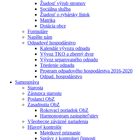
Žiadosť výrub stromov
Sociálna služba
Žiadosť o rybársky lístok
Matrika
Dotácia obce
Formuláre
Napíšte nám
Odpadové hospodárstvo
Kalendár vývozu odpadu
Vývoz TKO a zberný dvor
Vývoz separovaného odpadu
Triedenie odpadu
Program odpadového hospodárstva 2016-2020
Odpad. hospodárstvo
Samospráva
Starosta
Zástupca starostu
Poslanci ObZ
Zasadnutia ObZ
Rokovací poriadok ObZ
Harmonogram zastupiteľstiev
Všeobecne záväzné nariadenia
Hlavný kontrolór
Majetkové priznanie
Správy z kontrolnej činnosti