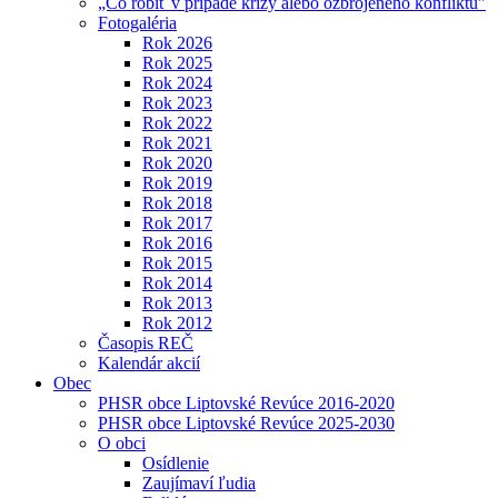
„Čo robiť v prípade krízy alebo ozbrojeného konfliktu"
Fotogaléria
Rok 2026
Rok 2025
Rok 2024
Rok 2023
Rok 2022
Rok 2021
Rok 2020
Rok 2019
Rok 2018
Rok 2017
Rok 2016
Rok 2015
Rok 2014
Rok 2013
Rok 2012
Časopis REČ
Kalendár akcií
Obec
PHSR obce Liptovské Revúce 2016-2020
PHSR obce Liptovské Revúce 2025-2030
O obci
Osídlenie
Zaujímaví ľudia