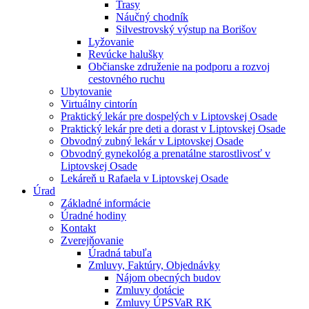
Trasy
Náučný chodník
Silvestrovský výstup na Borišov
Lyžovanie
Revúcke halušky
Občianske združenie na podporu a rozvoj
cestovného ruchu
Ubytovanie
Virtuálny cintorín
Praktický lekár pre dospelých v Liptovskej Osade
Praktický lekár pre deti a dorast v Liptovskej Osade
Obvodný zubný lekár v Liptovskej Osade
Obvodný gynekológ a prenatálne starostlivosť v
Liptovskej Osade
Lekáreň u Rafaela v Liptovskej Osade
Úrad
Základné informácie
Úradné hodiny
Kontakt
Zverejňovanie
Úradná tabuľa
Zmluvy, Faktúry, Objednávky
Nájom obecných budov
Zmluvy dotácie
Zmluvy ÚPSVaR RK