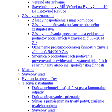
Verejné obstarávanie
Stavebné upravy MŠ Vyšnej na Bytový dom 10
BJ Liptovské Revúce
Zásady a oznámenia
Zásady hospodárenia s majetkom obce
Zásady odmeňovania poslancov obecného
zastupiteľstva
Zásady podávania, preverovania a evidovania
podnetov podávaných v zmysle z. č.307⁄2014
Z.z
Oznámenie prostispoločenskej činnosti v zmysle
zákona č. 54⁄2019 Z.z.
Smernica o podrobnostiach podávania,
preverovania a evidovania oznámení týkajúcich
sa kriminality alebo inej spoločenskej činnosti
Matrika
Stavebný úrad
Evidencia obyvateľov
Tlačivá k stiahnutiu
Daň za nehnuteľnosť, daň za psa a komunálne
odpady
Daň za ubytovanie - priznanie
Súhlas s prihlásením na trvalý pobyt, zrušenie
trvalého pobytu
Stavebný úrad