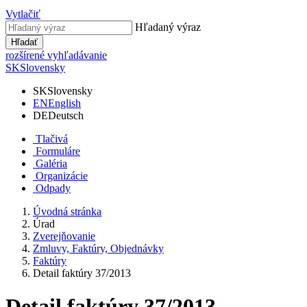
Vytlačiť
Hľadaný výraz
Hľadať
rozšírené vyhľadávanie
SK
Slovensky
SK
Slovensky
EN
English
DE
Deutsch
Tlačivá
Formuláre
Galéria
Organizácie
Odpady
Úvodná stránka
Úrad
Zverejňovanie
Zmluvy, Faktúry, Objednávky
Faktúry
Detail faktúry 37/2013
Detail faktúry 37/2013