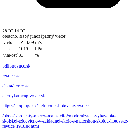
28 °C
14 °C
oblačno, slabý juhozápadný vietor
vietor
JZ, 3.09
m/s
tlak
1019
hPa
vlhkosť
33
%
pdliptrevuce.sk
revuce.sk
chata-horec.sk
ciernykamenpivovar.sk
https://shop.upc.sk/sk/internet-liptovske-revuce
/obec-1/projekty-obce/v-realizacii-2/modernizacia-vybavenia-
skolskej-telocvicne-v-zakladnej-skole-s-materskou-skolou-liptovske-
revuce-1918sk.html