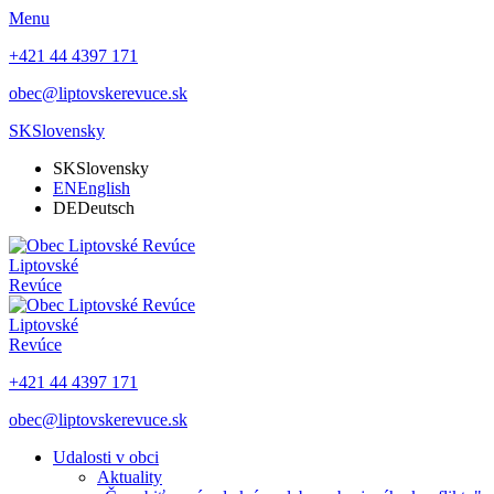
Menu
+421 44 4397 171
obec@liptovskerevuce.sk
SK
Slovensky
SK
Slovensky
EN
English
DE
Deutsch
Liptovské
Revúce
Liptovské
Revúce
+421 44 4397 171
obec@liptovskerevuce.sk
Udalosti v obci
Aktuality