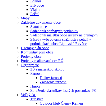
Folklór
Erb obce
Vlajka
Pečať
Mapy
Základné dokumenty obce
Štatút obce
Sadzobník správnych poplatkov
Sadzobník majetku obce určený na prenájom
Zásady vybavovania sťažností a petícií v
podmienkach obce Liptovské Revúce
Územný plán obce
Komunitný plán obce
Projekty obce
Projekty realizované cez EÚ
Organizácie
ZŠ s materskou školou
Farnosť
Dejiny farnosti
Založenie farnosti
Hasiči
Združenie vlastníkov lesných pozemkov PS
Voľný čas
Turistika
Outdoor klub Čierny Kameň