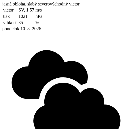
jasná obloha, slabý severovýchodný vietor
vietor
SV, 1.57
m/s
tlak
1021
hPa
vlhkosť
35
%
pondelok 10. 8. 2026