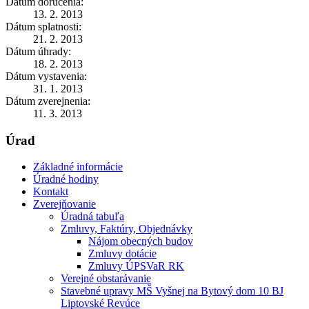
Dátum doručenia:
13. 2. 2013
Dátum splatnosti:
21. 2. 2013
Dátum úhrady:
18. 2. 2013
Dátum vystavenia:
31. 1. 2013
Dátum zverejnenia:
11. 3. 2013
Úrad
Základné informácie
Úradné hodiny
Kontakt
Zverejňovanie
Úradná tabuľa
Zmluvy, Faktúry, Objednávky
Nájom obecných budov
Zmluvy dotácie
Zmluvy ÚPSVaR RK
Verejné obstarávanie
Stavebné upravy MŠ Vyšnej na Bytový dom 10 BJ
Liptovské Revúce