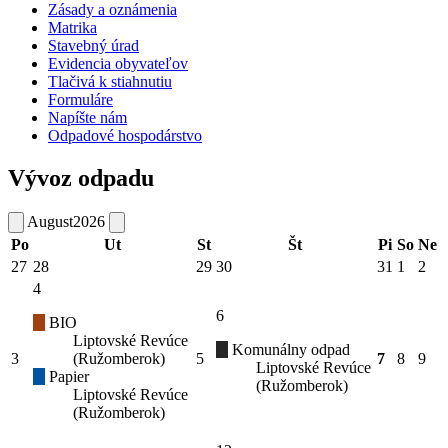
Zásady a oznámenia
Matrika
Stavebný úrad
Evidencia obyvateľov
Tlačivá k stiahnutiu
Formuláre
Napíšte nám
Odpadové hospodárstvo
Vývoz odpadu
August
2026
Po
Ut
St
Št
Pi
So
Ne
27
28
29
30
31
1
2
4
6
BIO
Liptovské Revúce
Komunálny odpad
3
(Ružomberok)
5
7
8
9
Liptovské Revúce
Papier
(Ružomberok)
Liptovské Revúce
(Ružomberok)