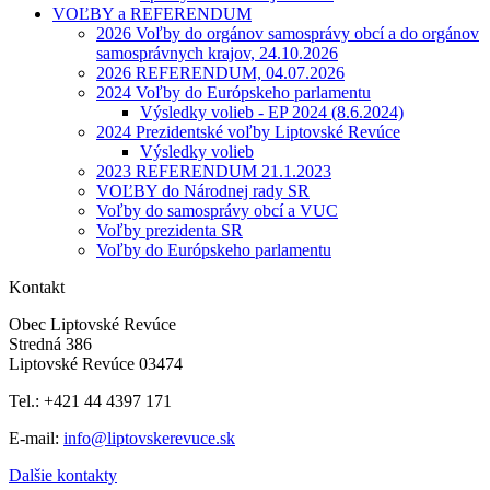
VOĽBY a REFERENDUM
2026 Voľby do orgánov samosprávy obcí a do orgánov
samosprávnych krajov, 24.10.2026
2026 REFERENDUM, 04.07.2026
2024 Voľby do Európskeho parlamentu
Výsledky volieb - EP 2024 (8.6.2024)
2024 Prezidentské voľby Liptovské Revúce
Výsledky volieb
2023 REFERENDUM 21.1.2023
VOĽBY do Národnej rady SR
Voľby do samosprávy obcí a VUC
Voľby prezidenta SR
Voľby do Európskeho parlamentu
Kontakt
Obec Liptovské Revúce
Stredná 386
Liptovské Revúce 03474
Tel.: +421 44 4397 171
E-mail:
info@liptovskerevuce.sk
Dalšie kontakty