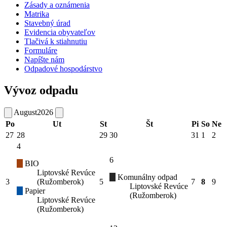
Zásady a oznámenia
Matrika
Stavebný úrad
Evidencia obyvateľov
Tlačivá k stiahnutiu
Formuláre
Napíšte nám
Odpadové hospodárstvo
Vývoz odpadu
August
2026
Po
Ut
St
Št
Pi
So
Ne
27
28
29
30
31
1
2
4
6
BIO
Liptovské Revúce
Komunálny odpad
3
(Ružomberok)
5
7
8
9
Liptovské Revúce
Papier
(Ružomberok)
Liptovské Revúce
(Ružomberok)