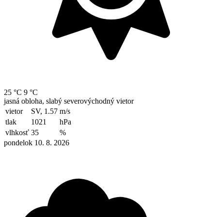
25 °C
9 °C
jasná obloha, slabý severovýchodný vietor
vietor
SV, 1.57
m/s
tlak
1021
hPa
vlhkosť
35
%
pondelok 10. 8. 2026