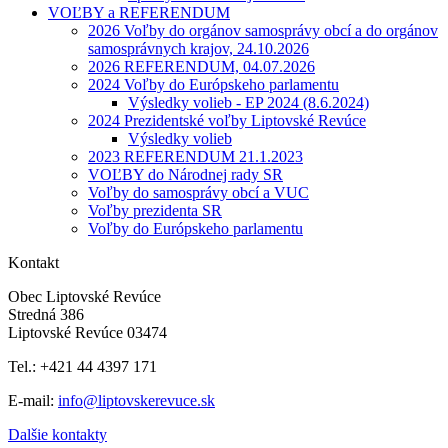
VOĽBY a REFERENDUM
2026 Voľby do orgánov samosprávy obcí a do orgánov
samosprávnych krajov, 24.10.2026
2026 REFERENDUM, 04.07.2026
2024 Voľby do Európskeho parlamentu
Výsledky volieb - EP 2024 (8.6.2024)
2024 Prezidentské voľby Liptovské Revúce
Výsledky volieb
2023 REFERENDUM 21.1.2023
VOĽBY do Národnej rady SR
Voľby do samosprávy obcí a VUC
Voľby prezidenta SR
Voľby do Európskeho parlamentu
Kontakt
Obec Liptovské Revúce
Stredná 386
Liptovské Revúce 03474
Tel.: +421 44 4397 171
E-mail:
info@liptovskerevuce.sk
Dalšie kontakty