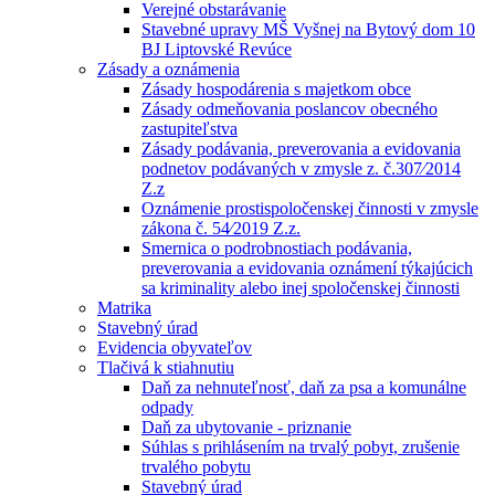
Verejné obstarávanie
Stavebné upravy MŠ Vyšnej na Bytový dom 10
BJ Liptovské Revúce
Zásady a oznámenia
Zásady hospodárenia s majetkom obce
Zásady odmeňovania poslancov obecného
zastupiteľstva
Zásady podávania, preverovania a evidovania
podnetov podávaných v zmysle z. č.307⁄2014
Z.z
Oznámenie prostispoločenskej činnosti v zmysle
zákona č. 54⁄2019 Z.z.
Smernica o podrobnostiach podávania,
preverovania a evidovania oznámení týkajúcich
sa kriminality alebo inej spoločenskej činnosti
Matrika
Stavebný úrad
Evidencia obyvateľov
Tlačivá k stiahnutiu
Daň za nehnuteľnosť, daň za psa a komunálne
odpady
Daň za ubytovanie - priznanie
Súhlas s prihlásením na trvalý pobyt, zrušenie
trvalého pobytu
Stavebný úrad