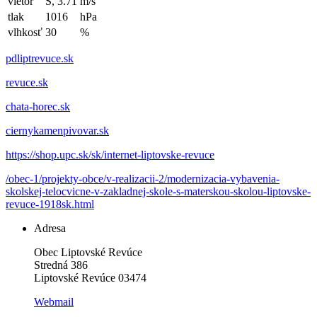
vietor
S, 3.71
m/s
tlak
1016
hPa
vlhkosť
30
%
pdliptrevuce.sk
revuce.sk
chata-horec.sk
ciernykamenpivovar.sk
https://shop.upc.sk/sk/internet-liptovske-revuce
/obec-1/projekty-obce/v-realizacii-2/modernizacia-vybavenia-
skolskej-telocvicne-v-zakladnej-skole-s-materskou-skolou-liptovske-
revuce-1918sk.html
Adresa
Obec Liptovské Revúce
Stredná 386
Liptovské Revúce 03474
Webmail