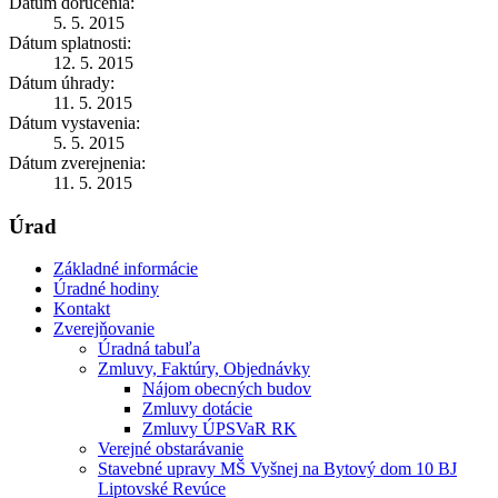
Dátum doručenia:
5. 5. 2015
Dátum splatnosti:
12. 5. 2015
Dátum úhrady:
11. 5. 2015
Dátum vystavenia:
5. 5. 2015
Dátum zverejnenia:
11. 5. 2015
Úrad
Základné informácie
Úradné hodiny
Kontakt
Zverejňovanie
Úradná tabuľa
Zmluvy, Faktúry, Objednávky
Nájom obecných budov
Zmluvy dotácie
Zmluvy ÚPSVaR RK
Verejné obstarávanie
Stavebné upravy MŠ Vyšnej na Bytový dom 10 BJ
Liptovské Revúce