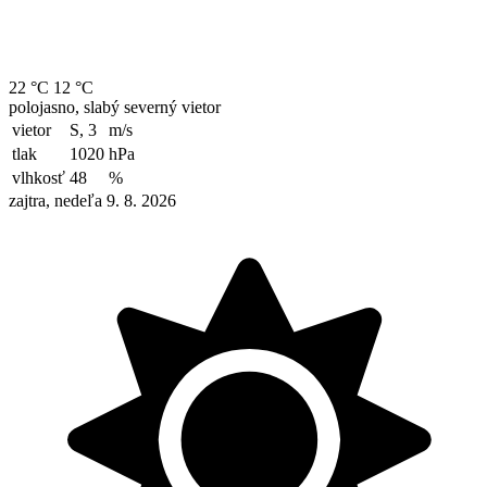
22 °C
12 °C
polojasno, slabý severný vietor
vietor
S, 3
m/s
tlak
1020
hPa
vlhkosť
48
%
zajtra, nedeľa 9. 8. 2026