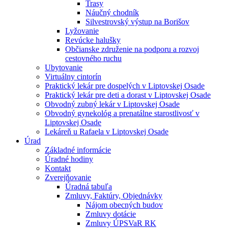
Trasy
Náučný chodník
Silvestrovský výstup na Borišov
Lyžovanie
Revúcke halušky
Občianske združenie na podporu a rozvoj
cestovného ruchu
Ubytovanie
Virtuálny cintorín
Praktický lekár pre dospelých v Liptovskej Osade
Praktický lekár pre deti a dorast v Liptovskej Osade
Obvodný zubný lekár v Liptovskej Osade
Obvodný gynekológ a prenatálne starostlivosť v
Liptovskej Osade
Lekáreň u Rafaela v Liptovskej Osade
Úrad
Základné informácie
Úradné hodiny
Kontakt
Zverejňovanie
Úradná tabuľa
Zmluvy, Faktúry, Objednávky
Nájom obecných budov
Zmluvy dotácie
Zmluvy ÚPSVaR RK