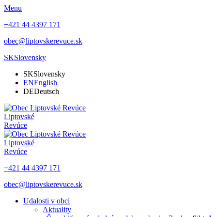
Menu
+421 44 4397 171
obec@liptovskerevuce.sk
SK
Slovensky
SK
Slovensky
EN
English
DE
Deutsch
Liptovské
Revúce
Liptovské
Revúce
+421 44 4397 171
obec@liptovskerevuce.sk
Udalosti v obci
Aktuality