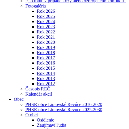
„Čo robiť v prípade krízy alebo ozbrojeného konfliktu"
Fotogaléria
Rok 2026
Rok 2025
Rok 2024
Rok 2023
Rok 2022
Rok 2021
Rok 2020
Rok 2019
Rok 2018
Rok 2017
Rok 2016
Rok 2015
Rok 2014
Rok 2013
Rok 2012
Časopis REČ
Kalendár akcií
Obec
PHSR obce Liptovské Revúce 2016-2020
PHSR obce Liptovské Revúce 2025-2030
O obci
Osídlenie
Zaujímaví ľudia