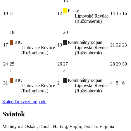
13
Plasty
10
11
12
14
15
16
Liptovské Revúce
(Ružomberok)
18
20
BIO
Komunálny odpad
17
19
21
22
23
Liptovské Revúce
Liptovské Revúce
(Ružomberok)
(Ružomberok)
24
25
26
27
28
29
30
1
3
BIO
Komunálny odpad
31
2
4
5
6
Liptovské Revúce
Liptovské Revúce
(Ružomberok)
(Ružomberok)
Kalendár zvozu odpadu
Sviatok
Meniny má
Oskár
, Donát, Hartvig, Virgín, Donáta, Virgínia