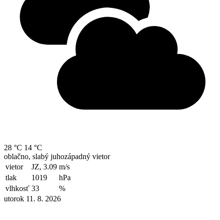
28 °C
14 °C
oblačno, slabý juhozápadný vietor
vietor
JZ, 3.09
m/s
tlak
1019
hPa
vlhkosť
33
%
utorok 11. 8. 2026