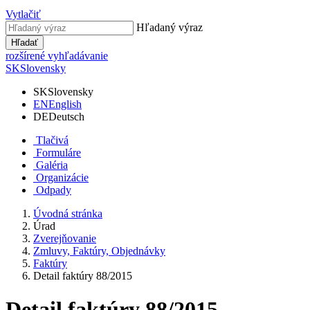
Vytlačiť
Hľadaný výraz
Hľadať
rozšírené vyhľadávanie
SK
Slovensky
SK
Slovensky
EN
English
DE
Deutsch
Tlačivá
Formuláre
Galéria
Organizácie
Odpady
Úvodná stránka
Úrad
Zverejňovanie
Zmluvy, Faktúry, Objednávky
Faktúry
Detail faktúry 88/2015
Detail faktúry 88/2015