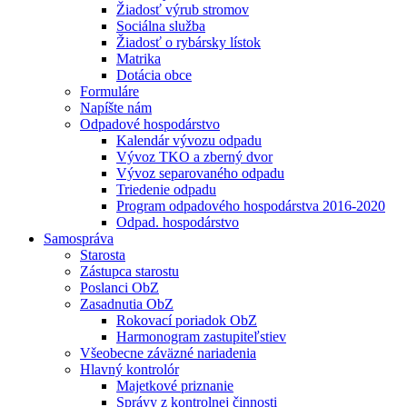
Žiadosť výrub stromov
Sociálna služba
Žiadosť o rybársky lístok
Matrika
Dotácia obce
Formuláre
Napíšte nám
Odpadové hospodárstvo
Kalendár vývozu odpadu
Vývoz TKO a zberný dvor
Vývoz separovaného odpadu
Triedenie odpadu
Program odpadového hospodárstva 2016-2020
Odpad. hospodárstvo
Samospráva
Starosta
Zástupca starostu
Poslanci ObZ
Zasadnutia ObZ
Rokovací poriadok ObZ
Harmonogram zastupiteľstiev
Všeobecne záväzné nariadenia
Hlavný kontrolór
Majetkové priznanie
Správy z kontrolnej činnosti