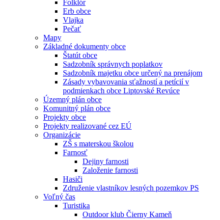
Folklór
Erb obce
Vlajka
Pečať
Mapy
Základné dokumenty obce
Štatút obce
Sadzobník správnych poplatkov
Sadzobník majetku obce určený na prenájom
Zásady vybavovania sťažností a petícií v
podmienkach obce Liptovské Revúce
Územný plán obce
Komunitný plán obce
Projekty obce
Projekty realizované cez EÚ
Organizácie
ZŠ s materskou školou
Farnosť
Dejiny farnosti
Založenie farnosti
Hasiči
Združenie vlastníkov lesných pozemkov PS
Voľný čas
Turistika
Outdoor klub Čierny Kameň