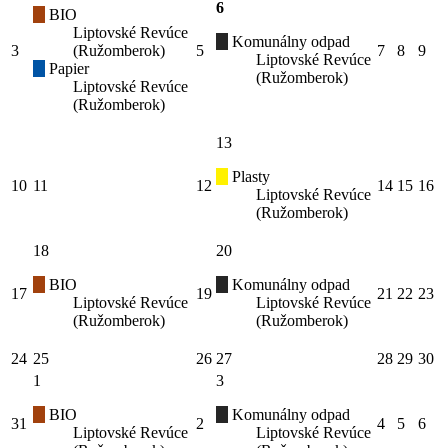
6
BIO
Liptovské Revúce
Komunálny odpad
3
(Ružomberok)
5
7
8
9
Liptovské Revúce
Papier
(Ružomberok)
Liptovské Revúce
(Ružomberok)
13
Plasty
10
11
12
14
15
16
Liptovské Revúce
(Ružomberok)
18
20
BIO
Komunálny odpad
17
19
21
22
23
Liptovské Revúce
Liptovské Revúce
(Ružomberok)
(Ružomberok)
24
25
26
27
28
29
30
1
3
BIO
Komunálny odpad
31
2
4
5
6
Liptovské Revúce
Liptovské Revúce