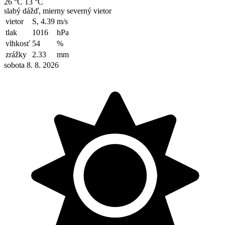
26 °C
13 °C
slabý dážď, mierny severný vietor
vietor
S, 4.39
m/s
tlak
1016
hPa
vlhkosť
54
%
zrážky
2.33
mm
sobota 8. 8. 2026