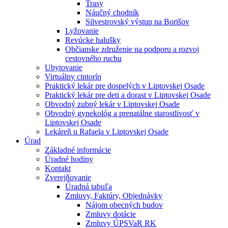
Trasy
Náučný chodník
Silvestrovský výstup na Borišov
Lyžovanie
Revúcke halušky
Občianske združenie na podporu a rozvoj
cestovného ruchu
Ubytovanie
Virtuálny cintorín
Praktický lekár pre dospelých v Liptovskej Osade
Praktický lekár pre deti a dorast v Liptovskej Osade
Obvodný zubný lekár v Liptovskej Osade
Obvodný gynekológ a prenatálne starostlivosť v
Liptovskej Osade
Lekáreň u Rafaela v Liptovskej Osade
Úrad
Základné informácie
Úradné hodiny
Kontakt
Zverejňovanie
Úradná tabuľa
Zmluvy, Faktúry, Objednávky
Nájom obecných budov
Zmluvy dotácie
Zmluvy ÚPSVaR RK