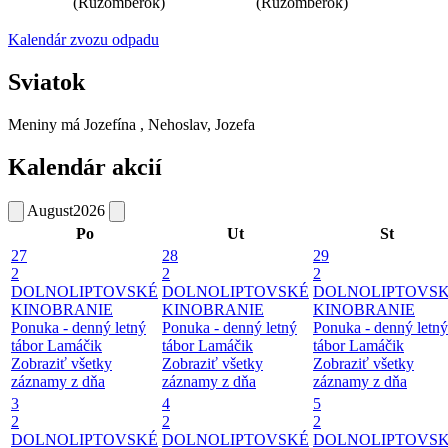
(Ružomberok)
(Ružomberok)
Kalendár zvozu odpadu
Sviatok
Meniny má
Jozefína
, Nehoslav, Jozefa
Kalendár akcií
August
2026
Po
Ut
St
27
28
29
2
2
2
DOLNOLIPTOVSKÉ
DOLNOLIPTOVSKÉ
DOLNOLIPTOVS
KINOBRANIE
KINOBRANIE
KINOBRANIE
Ponuka - denný letný
Ponuka - denný letný
Ponuka - denný letný
tábor Lamáčik
tábor Lamáčik
tábor Lamáčik
Zobraziť všetky
Zobraziť všetky
Zobraziť všetky
záznamy z dňa
záznamy z dňa
záznamy z dňa
3
4
5
2
2
2
DOLNOLIPTOVSKÉ
DOLNOLIPTOVSKÉ
DOLNOLIPTOVS