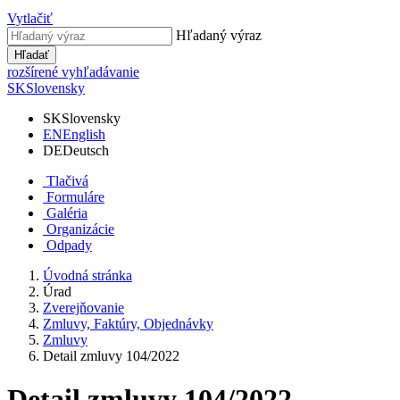
Vytlačiť
Hľadaný výraz
Hľadať
rozšírené vyhľadávanie
SK
Slovensky
SK
Slovensky
EN
English
DE
Deutsch
Tlačivá
Formuláre
Galéria
Organizácie
Odpady
Úvodná stránka
Úrad
Zverejňovanie
Zmluvy, Faktúry, Objednávky
Zmluvy
Detail zmluvy 104/2022
Detail zmluvy 104/2022