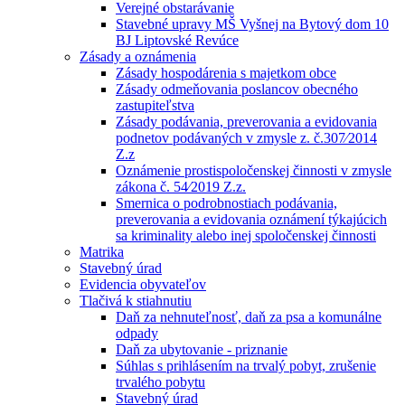
Verejné obstarávanie
Stavebné upravy MŠ Vyšnej na Bytový dom 10
BJ Liptovské Revúce
Zásady a oznámenia
Zásady hospodárenia s majetkom obce
Zásady odmeňovania poslancov obecného
zastupiteľstva
Zásady podávania, preverovania a evidovania
podnetov podávaných v zmysle z. č.307⁄2014
Z.z
Oznámenie prostispoločenskej činnosti v zmysle
zákona č. 54⁄2019 Z.z.
Smernica o podrobnostiach podávania,
preverovania a evidovania oznámení týkajúcich
sa kriminality alebo inej spoločenskej činnosti
Matrika
Stavebný úrad
Evidencia obyvateľov
Tlačivá k stiahnutiu
Daň za nehnuteľnosť, daň za psa a komunálne
odpady
Daň za ubytovanie - priznanie
Súhlas s prihlásením na trvalý pobyt, zrušenie
trvalého pobytu
Stavebný úrad