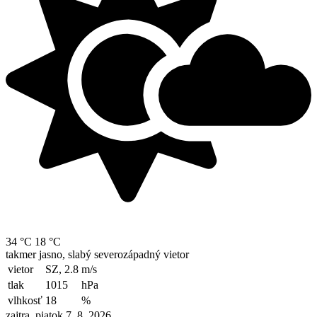
34 °C
18 °C
takmer jasno, slabý severozápadný vietor
vietor
SZ, 2.8
m/s
tlak
1015
hPa
vlhkosť
18
%
zajtra, piatok 7. 8. 2026