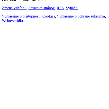
Zmena vzhľadu
,
Štruktúra stránok
,
RSS
,
Vytlačiť
Vyhlásenie o prístupnosti
,
Cookies
,
Vyhlásenie o ochrane súkromia
,
Webové sídlo