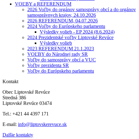
VOĽBY a REFERENDUM
2026 Voľby do orgánov samosprávy obcí a do orgánov
samosprávnych krajov, 24.10.2026
2026 REFERENDUM, 04.07.2026
2024 Voľby do Európskeho parlamentu
Výsledky volieb - EP 2024 (8.6.2024)
2024 Prezidentské voľby Liptovské Revúce
Výsledky volieb
2023 REFERENDUM 21.1.2023
VOĽBY do Národnej rady SR
Voľby do samosprávy obcí a VUC
Voľby prezidenta SR
Voľby do Európskeho parlamentu
Kontakt
Obec Liptovské Revúce
Stredná 386
Liptovské Revúce 03474
Tel.: +421 44 4397 171
E-mail:
info@liptovskerevuce.sk
Dalšie kontakty