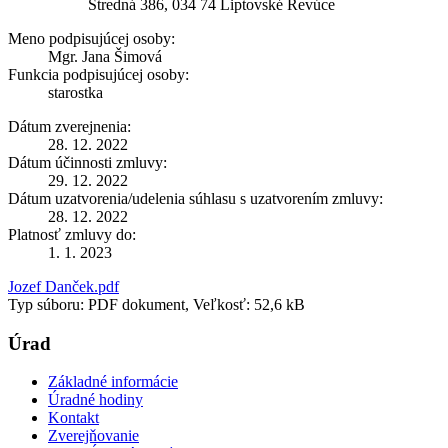
Stredná 386, 034 74 Liptovské Revúce
Meno podpisujúcej osoby:
Mgr. Jana Šimová
Funkcia podpisujúcej osoby:
starostka
Dátum zverejnenia:
28. 12. 2022
Dátum účinnosti zmluvy:
29. 12. 2022
Dátum uzatvorenia/udelenia súhlasu s uzatvorením zmluvy:
28. 12. 2022
Platnosť zmluvy do:
1. 1. 2023
Jozef Danček.pdf
Typ súboru: PDF dokument, Veľkosť: 52,6 kB
Úrad
Základné informácie
Úradné hodiny
Kontakt
Zverejňovanie