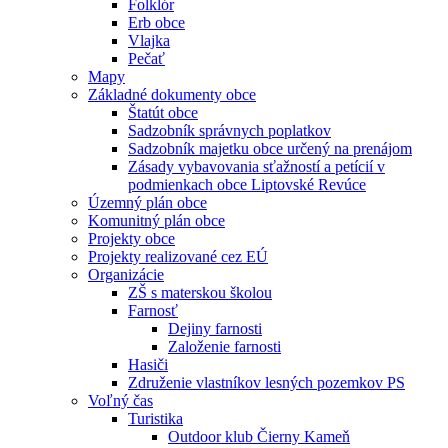
Folklór
Erb obce
Vlajka
Pečať
Mapy
Základné dokumenty obce
Štatút obce
Sadzobník správnych poplatkov
Sadzobník majetku obce určený na prenájom
Zásady vybavovania sťažností a petícií v
podmienkach obce Liptovské Revúce
Územný plán obce
Komunitný plán obce
Projekty obce
Projekty realizované cez EÚ
Organizácie
ZŠ s materskou školou
Farnosť
Dejiny farnosti
Založenie farnosti
Hasiči
Združenie vlastníkov lesných pozemkov PS
Voľný čas
Turistika
Outdoor klub Čierny Kameň