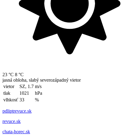
23 °C
8 °C
jasná obloha, slabý severozápadný vietor
vietor
SZ, 1.7
m/s
tlak
1021
hPa
vlhkosť
33
%
pdliptrevuce.sk
revuce.sk
chata-horec.sk