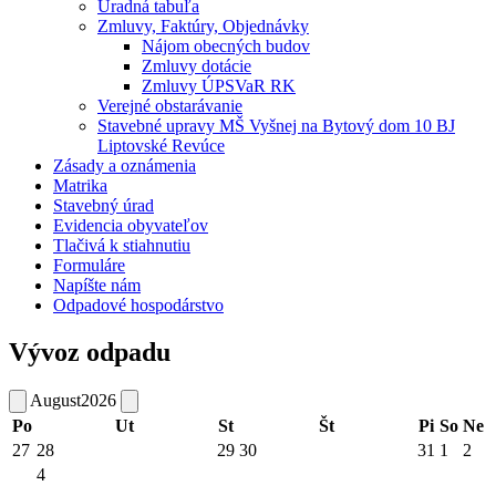
Úradná tabuľa
Zmluvy, Faktúry, Objednávky
Nájom obecných budov
Zmluvy dotácie
Zmluvy ÚPSVaR RK
Verejné obstarávanie
Stavebné upravy MŠ Vyšnej na Bytový dom 10 BJ
Liptovské Revúce
Zásady a oznámenia
Matrika
Stavebný úrad
Evidencia obyvateľov
Tlačivá k stiahnutiu
Formuláre
Napíšte nám
Odpadové hospodárstvo
Vývoz odpadu
August
2026
Po
Ut
St
Št
Pi
So
Ne
27
28
29
30
31
1
2
4