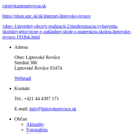
ciernykamenpivovar.sk
https://shop.upc.sk/sk/internet-liptovske-revuce
/obec-1/projekty-obce/v-realizacii-2/modernizacia-vybavenia-
skolskej-telocvicne-v-zakladnej-skole-s-materskou-skolou-liptovske-
revuce-1918sk.html
Adresa
Obec Liptovské Revúce
Stredná 386
Liptovské Revúce 03474
Webmail
Kontakt
Tel.: +421 44 4397 171
E-mail:
info@liptovskerevuce.sk
Občan
Aktuality
Fotogaléria