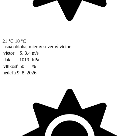
21 °C
10 °C
jasná obloha, mierny severný vietor
vietor
S, 3.4
m/s
tlak
1019
hPa
vlhkosť
50
%
nedeľa 9. 8. 2026