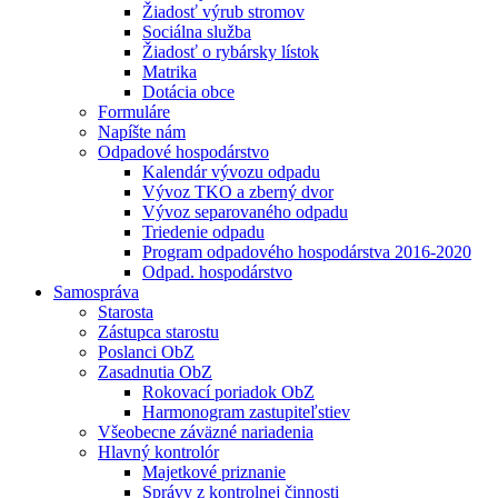
Žiadosť výrub stromov
Sociálna služba
Žiadosť o rybársky lístok
Matrika
Dotácia obce
Formuláre
Napíšte nám
Odpadové hospodárstvo
Kalendár vývozu odpadu
Vývoz TKO a zberný dvor
Vývoz separovaného odpadu
Triedenie odpadu
Program odpadového hospodárstva 2016-2020
Odpad. hospodárstvo
Samospráva
Starosta
Zástupca starostu
Poslanci ObZ
Zasadnutia ObZ
Rokovací poriadok ObZ
Harmonogram zastupiteľstiev
Všeobecne záväzné nariadenia
Hlavný kontrolór
Majetkové priznanie
Správy z kontrolnej činnosti