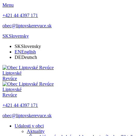
Menu
+421 44 4397 171
obec@liptovskerevuce.sk
SK
Slovensky
SK
Slovensky
EN
English
DE
Deutsch
Liptovské
Revúce
Liptovské
Revúce
+421 44 4397 171
obec@liptovskerevuce.sk
Udalosti v obci
Aktuality