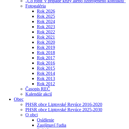
„Čo robiť v prípade krízy alebo ozbrojeného konfliktu"
Fotogaléria
Rok 2026
Rok 2025
Rok 2024
Rok 2023
Rok 2022
Rok 2021
Rok 2020
Rok 2019
Rok 2018
Rok 2017
Rok 2016
Rok 2015
Rok 2014
Rok 2013
Rok 2012
Časopis REČ
Kalendár akcií
Obec
PHSR obce Liptovské Revúce 2016-2020
PHSR obce Liptovské Revúce 2025-2030
O obci
Osídlenie
Zaujímaví ľudia