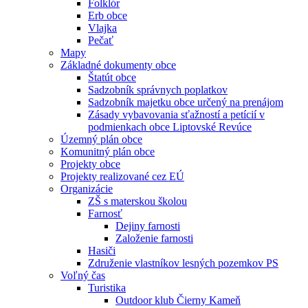
Folklór
Erb obce
Vlajka
Pečať
Mapy
Základné dokumenty obce
Štatút obce
Sadzobník správnych poplatkov
Sadzobník majetku obce určený na prenájom
Zásady vybavovania sťažností a petícií v
podmienkach obce Liptovské Revúce
Územný plán obce
Komunitný plán obce
Projekty obce
Projekty realizované cez EÚ
Organizácie
ZŠ s materskou školou
Farnosť
Dejiny farnosti
Založenie farnosti
Hasiči
Združenie vlastníkov lesných pozemkov PS
Voľný čas
Turistika
Outdoor klub Čierny Kameň