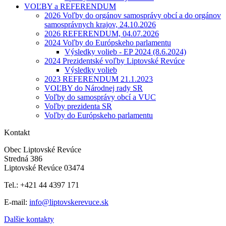
VOĽBY a REFERENDUM
2026 Voľby do orgánov samosprávy obcí a do orgánov
samosprávnych krajov, 24.10.2026
2026 REFERENDUM, 04.07.2026
2024 Voľby do Európskeho parlamentu
Výsledky volieb - EP 2024 (8.6.2024)
2024 Prezidentské voľby Liptovské Revúce
Výsledky volieb
2023 REFERENDUM 21.1.2023
VOĽBY do Národnej rady SR
Voľby do samosprávy obcí a VUC
Voľby prezidenta SR
Voľby do Európskeho parlamentu
Kontakt
Obec Liptovské Revúce
Stredná 386
Liptovské Revúce 03474
Tel.: +421 44 4397 171
E-mail:
info@liptovskerevuce.sk
Dalšie kontakty