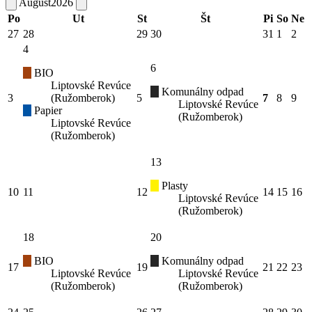
August
2026
Po
Ut
St
Št
Pi
So
Ne
27
28
29
30
31
1
2
4
6
BIO
Liptovské Revúce
Komunálny odpad
3
(Ružomberok)
5
7
8
9
Liptovské Revúce
Papier
(Ružomberok)
Liptovské Revúce
(Ružomberok)
13
Plasty
10
11
12
14
15
16
Liptovské Revúce
(Ružomberok)
18
20
BIO
Komunálny odpad
17
19
21
22
23
Liptovské Revúce
Liptovské Revúce
(Ružomberok)
(Ružomberok)