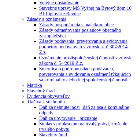
Verejné obstarávanie
Stavebné upravy MŠ Vyšnej na Bytový dom 10
BJ Liptovské Revúce
Zásady a oznámenia
Zásady hospodárenia s majetkom obce
Zásady odmeňovania poslancov obecného
zastupiteľstva
Zásady podávania, preverovania a evidovania
podnetov podávaných v zmysle z. č.307⁄2014
Z.z
Oznámenie prostispoločenskej činnosti v zmysle
zákona č. 54⁄2019 Z.z.
Smernica o podrobnostiach podávania,
preverovania a evidovania oznámení týkajúcich
sa kriminality alebo inej spoločenskej činnosti
Matrika
Stavebný úrad
Evidencia obyvateľov
Tlačivá k stiahnutiu
Daň za nehnuteľnosť, daň za psa a komunálne
odpady
Daň za ubytovanie - priznanie
Súhlas s prihlásením na trvalý pobyt, zrušenie
trvalého pobytu
Stavebný úrad