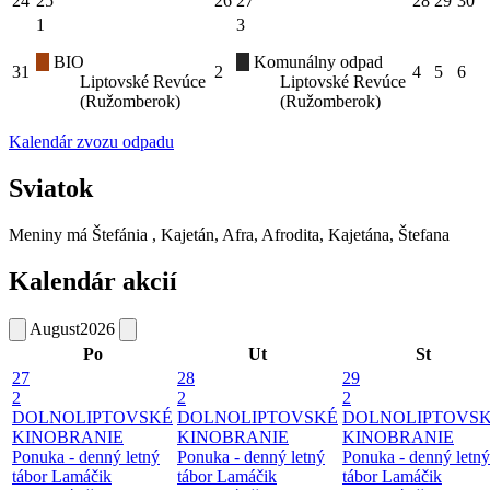
24
25
26
27
28
29
30
1
3
BIO
Komunálny odpad
31
2
4
5
6
Liptovské Revúce
Liptovské Revúce
(Ružomberok)
(Ružomberok)
Kalendár zvozu odpadu
Sviatok
Meniny má
Štefánia
, Kajetán, Afra, Afrodita, Kajetána, Štefana
Kalendár akcií
August
2026
Po
Ut
St
27
28
29
2
2
2
DOLNOLIPTOVSKÉ
DOLNOLIPTOVSKÉ
DOLNOLIPTOVS
KINOBRANIE
KINOBRANIE
KINOBRANIE
Ponuka - denný letný
Ponuka - denný letný
Ponuka - denný letný
tábor Lamáčik
tábor Lamáčik
tábor Lamáčik