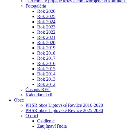
„Čo robiť v prípade krízy alebo ozbrojeného konfliktu"
Fotogaléria
Rok 2026
Rok 2025
Rok 2024
Rok 2023
Rok 2022
Rok 2021
Rok 2020
Rok 2019
Rok 2018
Rok 2017
Rok 2016
Rok 2015
Rok 2014
Rok 2013
Rok 2012
Časopis REČ
Kalendár akcií
Obec
PHSR obce Liptovské Revúce 2016-2020
PHSR obce Liptovské Revúce 2025-2030
O obci
Osídlenie
Zaujímaví ľudia