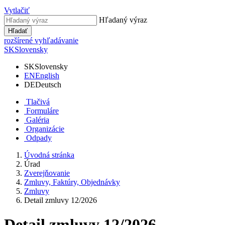
Vytlačiť
Hľadaný výraz
Hľadať
rozšírené vyhľadávanie
SK
Slovensky
SK
Slovensky
EN
English
DE
Deutsch
Tlačivá
Formuláre
Galéria
Organizácie
Odpady
Úvodná stránka
Úrad
Zverejňovanie
Zmluvy, Faktúry, Objednávky
Zmluvy
Detail zmluvy 12/2026
Detail zmluvy 12/2026