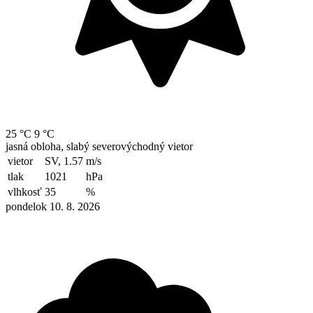
25 °C
9 °C
jasná obloha, slabý severovýchodný vietor
vietor
SV, 1.57
m/s
tlak
1021
hPa
vlhkosť
35
%
pondelok 10. 8. 2026