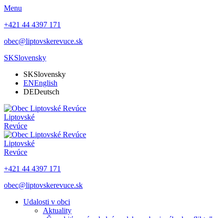
Menu
+421 44 4397 171
obec@liptovskerevuce.sk
SK
Slovensky
SK
Slovensky
EN
English
DE
Deutsch
Liptovské
Revúce
Liptovské
Revúce
+421 44 4397 171
obec@liptovskerevuce.sk
Udalosti v obci
Aktuality