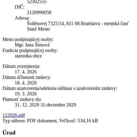
52302555
DIČ:
2120990058
Adresa:
Šoltésovej 7325/14, 811 08 Bratislava - mestská časť
Staré Mesto
Meno podpisujúcej osoby:
Mgr. Jana Šimová
Funkcia podpisujúcej osoby:
starostka obce
Dátum zverejnenia:
17. 4. 2026
Dátum účinnosti zmluvy:
18. 4. 2026
Dátum uzatvorenia/udelenia súhlasu s uzatvorením zmluvy:
19. 3. 2026
Platnosť zmluvy do:
31. 12. 2029 31.december 2029
122026.pdf
Typ súboru: PDF dokument, Veľkosť: 534,16 kB
Úrad