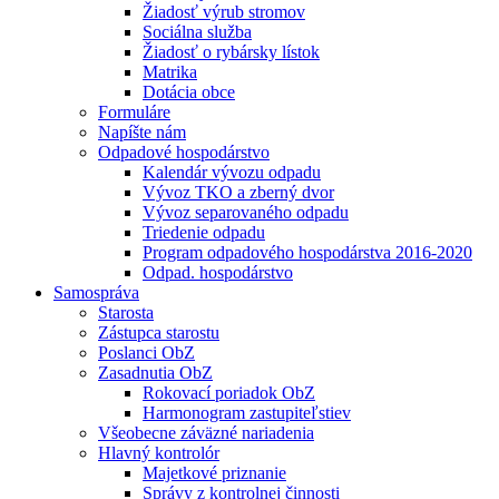
Žiadosť výrub stromov
Sociálna služba
Žiadosť o rybársky lístok
Matrika
Dotácia obce
Formuláre
Napíšte nám
Odpadové hospodárstvo
Kalendár vývozu odpadu
Vývoz TKO a zberný dvor
Vývoz separovaného odpadu
Triedenie odpadu
Program odpadového hospodárstva 2016-2020
Odpad. hospodárstvo
Samospráva
Starosta
Zástupca starostu
Poslanci ObZ
Zasadnutia ObZ
Rokovací poriadok ObZ
Harmonogram zastupiteľstiev
Všeobecne záväzné nariadenia
Hlavný kontrolór
Majetkové priznanie
Správy z kontrolnej činnosti