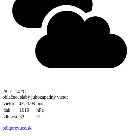
28 °C
14 °C
oblačno, slabý juhozápadný vietor
vietor
JZ, 3.09
m/s
tlak
1019
hPa
vlhkosť
33
%
pdliptrevuce.sk