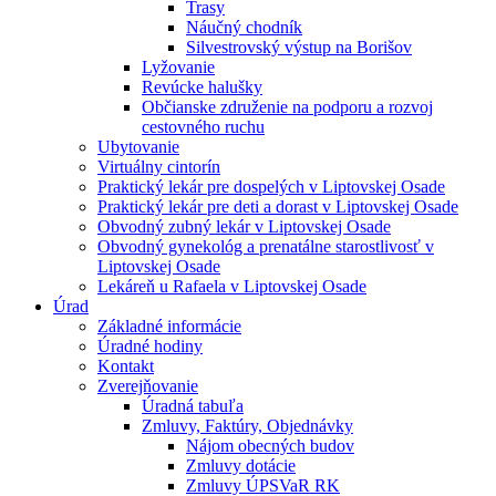
Trasy
Náučný chodník
Silvestrovský výstup na Borišov
Lyžovanie
Revúcke halušky
Občianske združenie na podporu a rozvoj
cestovného ruchu
Ubytovanie
Virtuálny cintorín
Praktický lekár pre dospelých v Liptovskej Osade
Praktický lekár pre deti a dorast v Liptovskej Osade
Obvodný zubný lekár v Liptovskej Osade
Obvodný gynekológ a prenatálne starostlivosť v
Liptovskej Osade
Lekáreň u Rafaela v Liptovskej Osade
Úrad
Základné informácie
Úradné hodiny
Kontakt
Zverejňovanie
Úradná tabuľa
Zmluvy, Faktúry, Objednávky
Nájom obecných budov
Zmluvy dotácie
Zmluvy ÚPSVaR RK