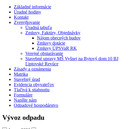
Základné informácie
Úradné hodiny
Kontakt
Zverejňovanie
Úradná tabuľa
Zmluvy, Faktúry, Objednávky
Nájom obecných budov
Zmluvy dotácie
Zmluvy ÚPSVaR RK
Verejné obstarávanie
Stavebné upravy MŠ Vyšnej na Bytový dom 10 BJ
Liptovské Revúce
Zásady a oznámenia
Matrika
Stavebný úrad
Evidencia obyvateľov
Tlačivá k stiahnutiu
Formuláre
Napíšte nám
Odpadové hospodárstvo
Vývoz odpadu