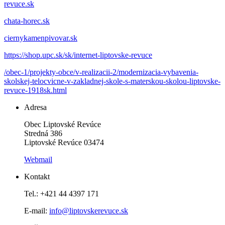
revuce.sk
chata-horec.sk
ciernykamenpivovar.sk
https://shop.upc.sk/sk/internet-liptovske-revuce
/obec-1/projekty-obce/v-realizacii-2/modernizacia-vybavenia-
skolskej-telocvicne-v-zakladnej-skole-s-materskou-skolou-liptovske-
revuce-1918sk.html
Adresa
Obec Liptovské Revúce
Stredná 386
Liptovské Revúce 03474
Webmail
Kontakt
Tel.: +421 44 4397 171
E-mail:
info@liptovskerevuce.sk