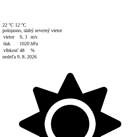
22 °C
12 °C
polojasno, slabý severný vietor
vietor
S, 3
m/s
tlak
1020
hPa
vlhkosť
48
%
nedeľa 9. 8. 2026