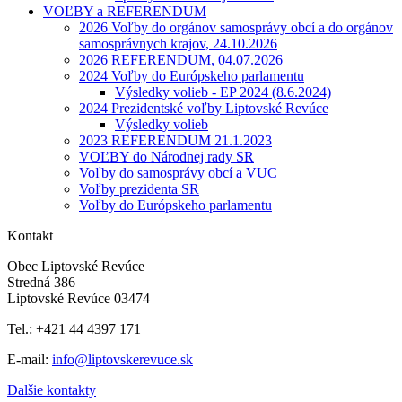
VOĽBY a REFERENDUM
2026 Voľby do orgánov samosprávy obcí a do orgánov
samosprávnych krajov, 24.10.2026
2026 REFERENDUM, 04.07.2026
2024 Voľby do Európskeho parlamentu
Výsledky volieb - EP 2024 (8.6.2024)
2024 Prezidentské voľby Liptovské Revúce
Výsledky volieb
2023 REFERENDUM 21.1.2023
VOĽBY do Národnej rady SR
Voľby do samosprávy obcí a VUC
Voľby prezidenta SR
Voľby do Európskeho parlamentu
Kontakt
Obec Liptovské Revúce
Stredná 386
Liptovské Revúce 03474
Tel.: +421 44 4397 171
E-mail:
info@liptovskerevuce.sk
Dalšie kontakty