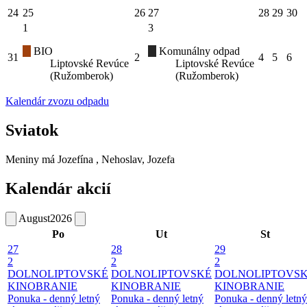
24
25
26
27
28
29
30
1
3
BIO
Komunálny odpad
31
2
4
5
6
Liptovské Revúce
Liptovské Revúce
(Ružomberok)
(Ružomberok)
Kalendár zvozu odpadu
Sviatok
Meniny má
Jozefína
, Nehoslav, Jozefa
Kalendár akcií
August
2026
Po
Ut
St
27
28
29
2
2
2
DOLNOLIPTOVSKÉ
DOLNOLIPTOVSKÉ
DOLNOLIPTOVS
KINOBRANIE
KINOBRANIE
KINOBRANIE
Ponuka - denný letný
Ponuka - denný letný
Ponuka - denný letný