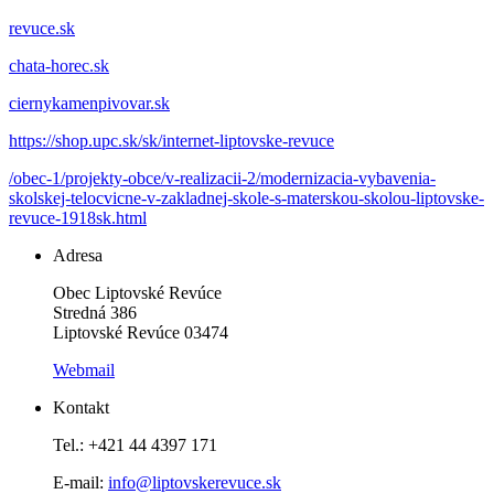
revuce.sk
chata-horec.sk
ciernykamenpivovar.sk
https://shop.upc.sk/sk/internet-liptovske-revuce
/obec-1/projekty-obce/v-realizacii-2/modernizacia-vybavenia-
skolskej-telocvicne-v-zakladnej-skole-s-materskou-skolou-liptovske-
revuce-1918sk.html
Adresa
Obec Liptovské Revúce
Stredná 386
Liptovské Revúce 03474
Webmail
Kontakt
Tel.: +421 44 4397 171
E-mail:
info@liptovskerevuce.sk