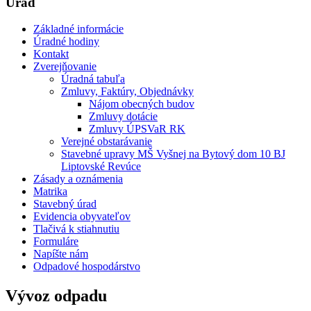
Úrad
Základné informácie
Úradné hodiny
Kontakt
Zverejňovanie
Úradná tabuľa
Zmluvy, Faktúry, Objednávky
Nájom obecných budov
Zmluvy dotácie
Zmluvy ÚPSVaR RK
Verejné obstarávanie
Stavebné upravy MŠ Vyšnej na Bytový dom 10 BJ
Liptovské Revúce
Zásady a oznámenia
Matrika
Stavebný úrad
Evidencia obyvateľov
Tlačivá k stiahnutiu
Formuláre
Napíšte nám
Odpadové hospodárstvo
Vývoz odpadu