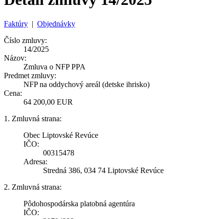
Faktúry
|
Objednávky
Číslo zmluvy:
14/2025
Názov:
Zmluva o NFP PPA
Predmet zmluvy:
NFP na oddychový areál (detske ihrisko)
Cena:
64 200,00 EUR
1. Zmluvná strana:
Obec Liptovské Revúce
IČO:
00315478
Adresa:
Stredná 386, 034 74 Liptovské Revúce
2. Zmluvná strana:
Pôdohospodárska platobná agentúra
IČO: