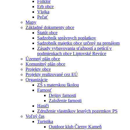
Folklór
Erb obce
Vlajka
Pečať
Mapy
Základné dokumenty obce
Štatút obce
Sadzobník správnych poplatkov
Sadzobník majetku obce určený na prenájom
Zásady vybavovania sťažností a petícií v
podmienkach obce Liptovské Revúce
Územný plán obce
Komunitný plán obce
Projekty obce
Projekty realizované cez EÚ
Organizácie
ZŠ s materskou školou
Farnosť
Dejiny farnosti
Založenie farnosti
Hasiči
Združenie vlastníkov lesných pozemkov PS
Voľný čas
Turistika
Outdoor klub Čierny Kameň