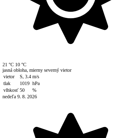
21 °C
10 °C
jasná obloha, mierny severný vietor
vietor
S, 3.4
m/s
tlak
1019
hPa
vlhkosť
50
%
nedeľa 9. 8. 2026