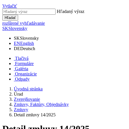
Vytlačiť
Hľadaný výraz
Hľadať
rozšírené vyhľadávanie
SK
Slovensky
SK
Slovensky
EN
English
DE
Deutsch
Tlačivá
Formuláre
Galéria
Organizácie
Odpady
Úvodná stránka
Úrad
Zverejňovanie
Zmluvy, Faktúry, Objednávky
Zmluvy
Detail zmluvy 14/2025
Detail zmluvy 14/2025