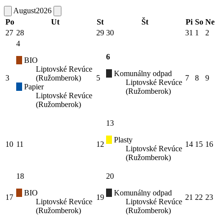
August
2026
Po
Ut
St
Št
Pi
So
Ne
27
28
29
30
31
1
2
4
6
BIO
Liptovské Revúce
Komunálny odpad
3
(Ružomberok)
5
7
8
9
Liptovské Revúce
Papier
(Ružomberok)
Liptovské Revúce
(Ružomberok)
13
Plasty
10
11
12
14
15
16
Liptovské Revúce
(Ružomberok)
18
20
BIO
Komunálny odpad
17
19
21
22
23
Liptovské Revúce
Liptovské Revúce
(Ružomberok)
(Ružomberok)