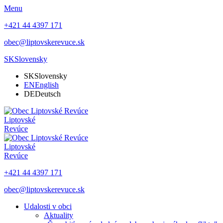
Menu
+421 44 4397 171
obec@liptovskerevuce.sk
SK
Slovensky
SK
Slovensky
EN
English
DE
Deutsch
Liptovské
Revúce
Liptovské
Revúce
+421 44 4397 171
obec@liptovskerevuce.sk
Udalosti v obci
Aktuality