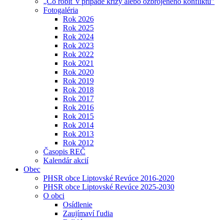
„Čo robiť v prípade krízy alebo ozbrojeného konfliktu"
Fotogaléria
Rok 2026
Rok 2025
Rok 2024
Rok 2023
Rok 2022
Rok 2021
Rok 2020
Rok 2019
Rok 2018
Rok 2017
Rok 2016
Rok 2015
Rok 2014
Rok 2013
Rok 2012
Časopis REČ
Kalendár akcií
Obec
PHSR obce Liptovské Revúce 2016-2020
PHSR obce Liptovské Revúce 2025-2030
O obci
Osídlenie
Zaujímaví ľudia