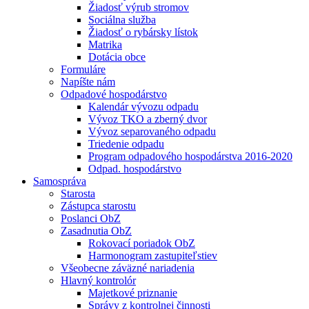
Žiadosť výrub stromov
Sociálna služba
Žiadosť o rybársky lístok
Matrika
Dotácia obce
Formuláre
Napíšte nám
Odpadové hospodárstvo
Kalendár vývozu odpadu
Vývoz TKO a zberný dvor
Vývoz separovaného odpadu
Triedenie odpadu
Program odpadového hospodárstva 2016-2020
Odpad. hospodárstvo
Samospráva
Starosta
Zástupca starostu
Poslanci ObZ
Zasadnutia ObZ
Rokovací poriadok ObZ
Harmonogram zastupiteľstiev
Všeobecne záväzné nariadenia
Hlavný kontrolór
Majetkové priznanie
Správy z kontrolnej činnosti