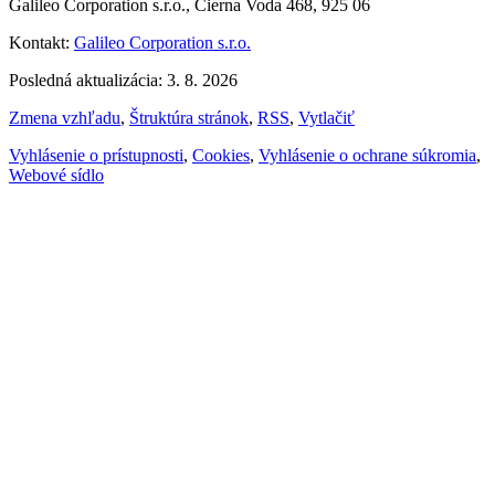
Galileo Corporation s.r.o., Čierna Voda 468, 925 06
Kontakt:
Galileo Corporation s.r.o.
Posledná aktualizácia: 3. 8. 2026
Zmena vzhľadu
,
Štruktúra stránok
,
RSS
,
Vytlačiť
Vyhlásenie o prístupnosti
,
Cookies
,
Vyhlásenie o ochrane súkromia
,
Webové sídlo