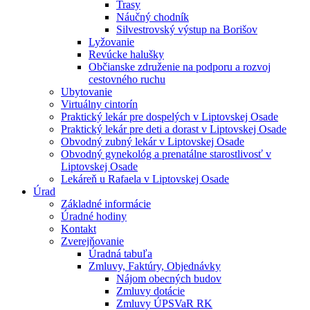
Trasy
Náučný chodník
Silvestrovský výstup na Borišov
Lyžovanie
Revúcke halušky
Občianske združenie na podporu a rozvoj
cestovného ruchu
Ubytovanie
Virtuálny cintorín
Praktický lekár pre dospelých v Liptovskej Osade
Praktický lekár pre deti a dorast v Liptovskej Osade
Obvodný zubný lekár v Liptovskej Osade
Obvodný gynekológ a prenatálne starostlivosť v
Liptovskej Osade
Lekáreň u Rafaela v Liptovskej Osade
Úrad
Základné informácie
Úradné hodiny
Kontakt
Zverejňovanie
Úradná tabuľa
Zmluvy, Faktúry, Objednávky
Nájom obecných budov
Zmluvy dotácie
Zmluvy ÚPSVaR RK