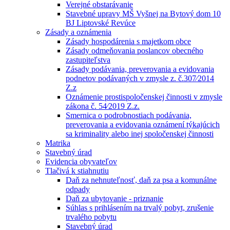
Verejné obstarávanie
Stavebné upravy MŠ Vyšnej na Bytový dom 10
BJ Liptovské Revúce
Zásady a oznámenia
Zásady hospodárenia s majetkom obce
Zásady odmeňovania poslancov obecného
zastupiteľstva
Zásady podávania, preverovania a evidovania
podnetov podávaných v zmysle z. č.307⁄2014
Z.z
Oznámenie prostispoločenskej činnosti v zmysle
zákona č. 54⁄2019 Z.z.
Smernica o podrobnostiach podávania,
preverovania a evidovania oznámení týkajúcich
sa kriminality alebo inej spoločenskej činnosti
Matrika
Stavebný úrad
Evidencia obyvateľov
Tlačivá k stiahnutiu
Daň za nehnuteľnosť, daň za psa a komunálne
odpady
Daň za ubytovanie - priznanie
Súhlas s prihlásením na trvalý pobyt, zrušenie
trvalého pobytu
Stavebný úrad