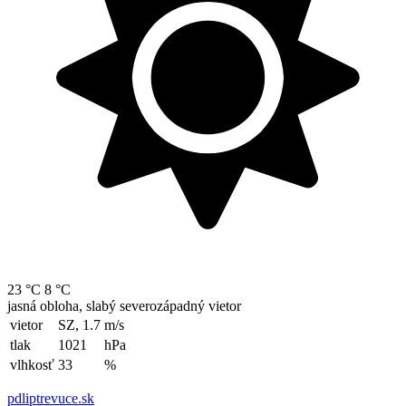
23 °C
8 °C
jasná obloha, slabý severozápadný vietor
vietor
SZ, 1.7
m/s
tlak
1021
hPa
vlhkosť
33
%
pdliptrevuce.sk