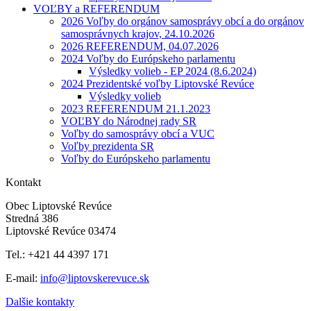
VOĽBY a REFERENDUM
2026 Voľby do orgánov samosprávy obcí a do orgánov
samosprávnych krajov, 24.10.2026
2026 REFERENDUM, 04.07.2026
2024 Voľby do Európskeho parlamentu
Výsledky volieb - EP 2024 (8.6.2024)
2024 Prezidentské voľby Liptovské Revúce
Výsledky volieb
2023 REFERENDUM 21.1.2023
VOĽBY do Národnej rady SR
Voľby do samosprávy obcí a VUC
Voľby prezidenta SR
Voľby do Európskeho parlamentu
Kontakt
Obec Liptovské Revúce
Stredná 386
Liptovské Revúce 03474
Tel.: +421 44 4397 171
E-mail:
info@liptovskerevuce.sk
Dalšie kontakty