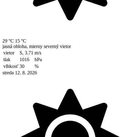
29 °C
15 °C
jasná obloha, mierny severný vietor
vietor
S, 3.71
m/s
tlak
1016
hPa
vlhkosť
30
%
streda 12. 8. 2026