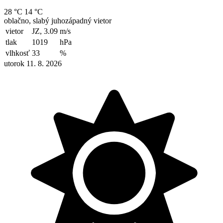
28 °C
14 °C
oblačno, slabý juhozápadný vietor
vietor
JZ, 3.09
m/s
tlak
1019
hPa
vlhkosť
33
%
utorok 11. 8. 2026