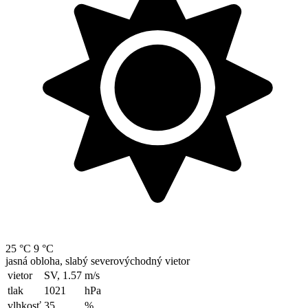
25 °C
9 °C
jasná obloha, slabý severovýchodný vietor
vietor
SV, 1.57
m/s
tlak
1021
hPa
vlhkosť
35
%