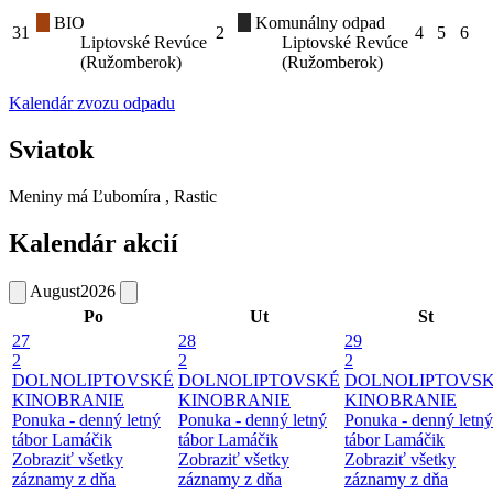
BIO
Komunálny odpad
31
2
4
5
6
Liptovské Revúce
Liptovské Revúce
(Ružomberok)
(Ružomberok)
Kalendár zvozu odpadu
Sviatok
Meniny má
Ľubomíra
, Rastic
Kalendár akcií
August
2026
Po
Ut
St
27
28
29
2
2
2
DOLNOLIPTOVSKÉ
DOLNOLIPTOVSKÉ
DOLNOLIPTOVS
KINOBRANIE
KINOBRANIE
KINOBRANIE
Ponuka - denný letný
Ponuka - denný letný
Ponuka - denný letný
tábor Lamáčik
tábor Lamáčik
tábor Lamáčik
Zobraziť všetky
Zobraziť všetky
Zobraziť všetky
záznamy z dňa
záznamy z dňa
záznamy z dňa