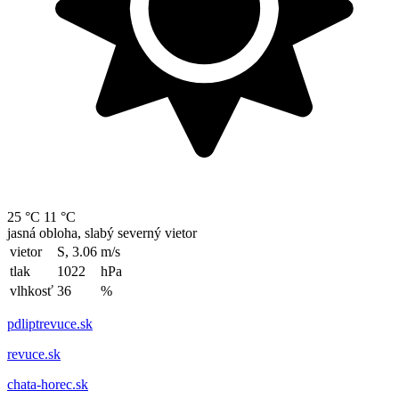
25 °C
11 °C
jasná obloha, slabý severný vietor
vietor
S, 3.06
m/s
tlak
1022
hPa
vlhkosť
36
%
pdliptrevuce.sk
revuce.sk
chata-horec.sk