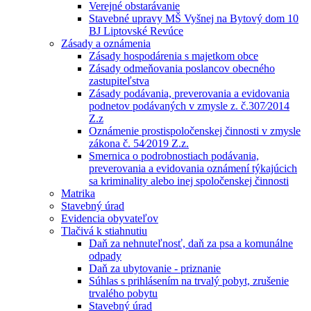
Verejné obstarávanie
Stavebné upravy MŠ Vyšnej na Bytový dom 10
BJ Liptovské Revúce
Zásady a oznámenia
Zásady hospodárenia s majetkom obce
Zásady odmeňovania poslancov obecného
zastupiteľstva
Zásady podávania, preverovania a evidovania
podnetov podávaných v zmysle z. č.307⁄2014
Z.z
Oznámenie prostispoločenskej činnosti v zmysle
zákona č. 54⁄2019 Z.z.
Smernica o podrobnostiach podávania,
preverovania a evidovania oznámení týkajúcich
sa kriminality alebo inej spoločenskej činnosti
Matrika
Stavebný úrad
Evidencia obyvateľov
Tlačivá k stiahnutiu
Daň za nehnuteľnosť, daň za psa a komunálne
odpady
Daň za ubytovanie - priznanie
Súhlas s prihlásením na trvalý pobyt, zrušenie
trvalého pobytu
Stavebný úrad