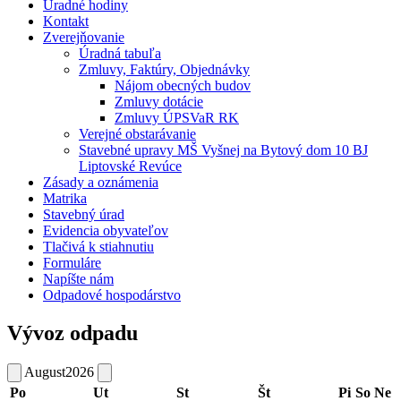
Úradné hodiny
Kontakt
Zverejňovanie
Úradná tabuľa
Zmluvy, Faktúry, Objednávky
Nájom obecných budov
Zmluvy dotácie
Zmluvy ÚPSVaR RK
Verejné obstarávanie
Stavebné upravy MŠ Vyšnej na Bytový dom 10 BJ
Liptovské Revúce
Zásady a oznámenia
Matrika
Stavebný úrad
Evidencia obyvateľov
Tlačivá k stiahnutiu
Formuláre
Napíšte nám
Odpadové hospodárstvo
Vývoz odpadu
August
2026
Po
Ut
St
Št
Pi
So
Ne