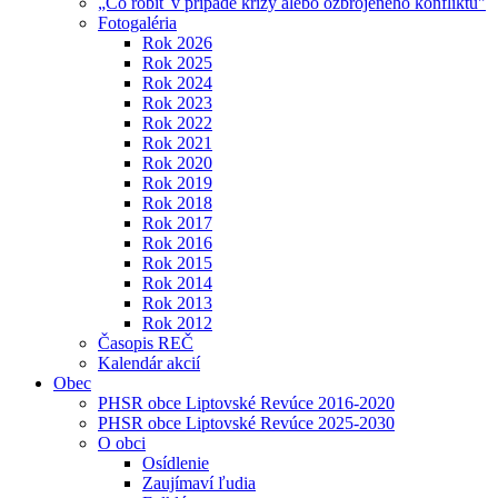
„Čo robiť v prípade krízy alebo ozbrojeného konfliktu"
Fotogaléria
Rok 2026
Rok 2025
Rok 2024
Rok 2023
Rok 2022
Rok 2021
Rok 2020
Rok 2019
Rok 2018
Rok 2017
Rok 2016
Rok 2015
Rok 2014
Rok 2013
Rok 2012
Časopis REČ
Kalendár akcií
Obec
PHSR obce Liptovské Revúce 2016-2020
PHSR obce Liptovské Revúce 2025-2030
O obci
Osídlenie
Zaujímaví ľudia