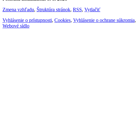
Zmena vzhľadu
,
Štruktúra stránok
,
RSS
,
Vytlačiť
Vyhlásenie o prístupnosti
,
Cookies
,
Vyhlásenie o ochrane súkromia
,
Webové sídlo