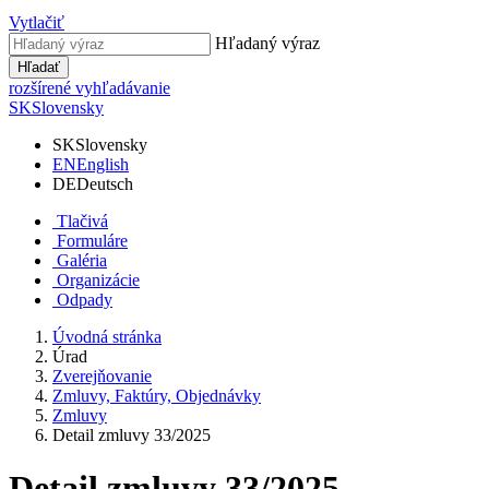
Vytlačiť
Hľadaný výraz
Hľadať
rozšírené vyhľadávanie
SK
Slovensky
SK
Slovensky
EN
English
DE
Deutsch
Tlačivá
Formuláre
Galéria
Organizácie
Odpady
Úvodná stránka
Úrad
Zverejňovanie
Zmluvy, Faktúry, Objednávky
Zmluvy
Detail zmluvy 33/2025
Detail zmluvy 33/2025