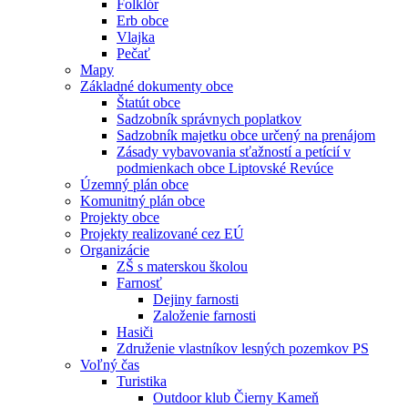
Folklór
Erb obce
Vlajka
Pečať
Mapy
Základné dokumenty obce
Štatút obce
Sadzobník správnych poplatkov
Sadzobník majetku obce určený na prenájom
Zásady vybavovania sťažností a petícií v
podmienkach obce Liptovské Revúce
Územný plán obce
Komunitný plán obce
Projekty obce
Projekty realizované cez EÚ
Organizácie
ZŠ s materskou školou
Farnosť
Dejiny farnosti
Založenie farnosti
Hasiči
Združenie vlastníkov lesných pozemkov PS
Voľný čas
Turistika
Outdoor klub Čierny Kameň