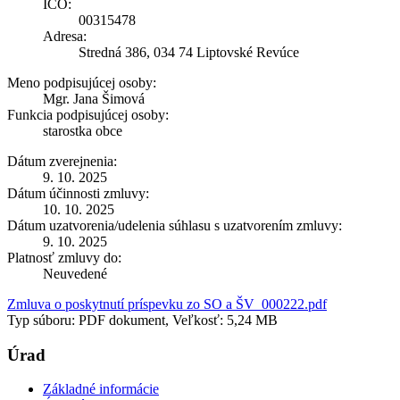
IČO:
00315478
Adresa:
Stredná 386, 034 74 Liptovské Revúce
Meno podpisujúcej osoby:
Mgr. Jana Šimová
Funkcia podpisujúcej osoby:
starostka obce
Dátum zverejnenia:
9. 10. 2025
Dátum účinnosti zmluvy:
10. 10. 2025
Dátum uzatvorenia/udelenia súhlasu s uzatvorením zmluvy:
9. 10. 2025
Platnosť zmluvy do:
Neuvedené
Zmluva o poskytnutí príspevku zo SO a ŠV_000222.pdf
Typ súboru: PDF dokument, Veľkosť: 5,24 MB
Úrad
Základné informácie