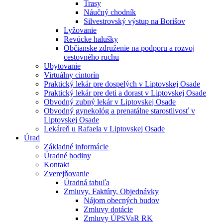
Trasy
Náučný chodník
Silvestrovský výstup na Borišov
Lyžovanie
Revúcke halušky
Občianske združenie na podporu a rozvoj
cestovného ruchu
Ubytovanie
Virtuálny cintorín
Praktický lekár pre dospelých v Liptovskej Osade
Praktický lekár pre deti a dorast v Liptovskej Osade
Obvodný zubný lekár v Liptovskej Osade
Obvodný gynekológ a prenatálne starostlivosť v
Liptovskej Osade
Lekáreň u Rafaela v Liptovskej Osade
Úrad
Základné informácie
Úradné hodiny
Kontakt
Zverejňovanie
Úradná tabuľa
Zmluvy, Faktúry, Objednávky
Nájom obecných budov
Zmluvy dotácie
Zmluvy ÚPSVaR RK