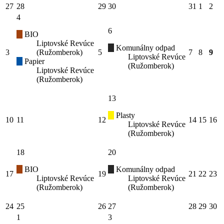
27
28
29
30
31
1
2
4
6
BIO
Liptovské Revúce
Komunálny odpad
3
(Ružomberok)
5
7
8
9
Liptovské Revúce
Papier
(Ružomberok)
Liptovské Revúce
(Ružomberok)
13
Plasty
10
11
12
14
15
16
Liptovské Revúce
(Ružomberok)
18
20
BIO
Komunálny odpad
17
19
21
22
23
Liptovské Revúce
Liptovské Revúce
(Ružomberok)
(Ružomberok)
24
25
26
27
28
29
30
1
3