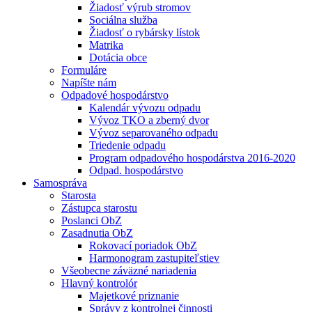
Žiadosť výrub stromov
Sociálna služba
Žiadosť o rybársky lístok
Matrika
Dotácia obce
Formuláre
Napíšte nám
Odpadové hospodárstvo
Kalendár vývozu odpadu
Vývoz TKO a zberný dvor
Vývoz separovaného odpadu
Triedenie odpadu
Program odpadového hospodárstva 2016-2020
Odpad. hospodárstvo
Samospráva
Starosta
Zástupca starostu
Poslanci ObZ
Zasadnutia ObZ
Rokovací poriadok ObZ
Harmonogram zastupiteľstiev
Všeobecne záväzné nariadenia
Hlavný kontrolór
Majetkové priznanie
Správy z kontrolnej činnosti