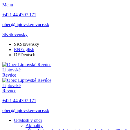
Menu
+421 44 4397 171
obec@liptovskerevuce.sk
SK
Slovensky
SK
Slovensky
EN
English
DE
Deutsch
Liptovské
Revúce
Liptovské
Revúce
+421 44 4397 171
obec@liptovskerevuce.sk
Udalosti v obci
Aktuality