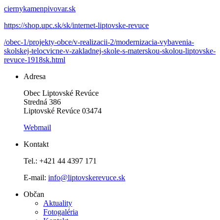
ciernykamenpivovar.sk
https://shop.upc.sk/sk/internet-liptovske-revuce
/obec-1/projekty-obce/v-realizacii-2/modernizacia-vybavenia-
skolskej-telocvicne-v-zakladnej-skole-s-materskou-skolou-liptovske-
revuce-1918sk.html
Adresa
Obec Liptovské Revúce
Stredná 386
Liptovské Revúce 03474
Webmail
Kontakt
Tel.: +421 44 4397 171
E-mail:
info@liptovskerevuce.sk
Občan
Aktuality
Fotogaléria