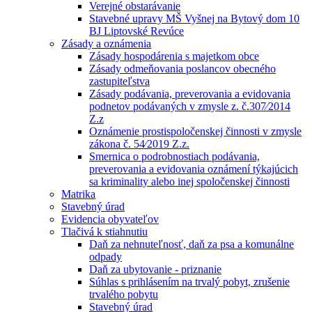
Verejné obstarávanie
Stavebné upravy MŠ Vyšnej na Bytový dom 10
BJ Liptovské Revúce
Zásady a oznámenia
Zásady hospodárenia s majetkom obce
Zásady odmeňovania poslancov obecného
zastupiteľstva
Zásady podávania, preverovania a evidovania
podnetov podávaných v zmysle z. č.307⁄2014
Z.z
Oznámenie prostispoločenskej činnosti v zmysle
zákona č. 54⁄2019 Z.z.
Smernica o podrobnostiach podávania,
preverovania a evidovania oznámení týkajúcich
sa kriminality alebo inej spoločenskej činnosti
Matrika
Stavebný úrad
Evidencia obyvateľov
Tlačivá k stiahnutiu
Daň za nehnuteľnosť, daň za psa a komunálne
odpady
Daň za ubytovanie - priznanie
Súhlas s prihlásením na trvalý pobyt, zrušenie
trvalého pobytu
Stavebný úrad