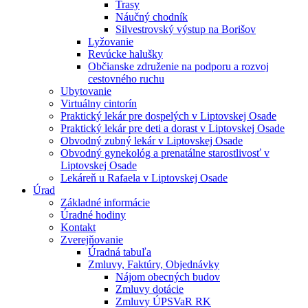
Trasy
Náučný chodník
Silvestrovský výstup na Borišov
Lyžovanie
Revúcke halušky
Občianske združenie na podporu a rozvoj
cestovného ruchu
Ubytovanie
Virtuálny cintorín
Praktický lekár pre dospelých v Liptovskej Osade
Praktický lekár pre deti a dorast v Liptovskej Osade
Obvodný zubný lekár v Liptovskej Osade
Obvodný gynekológ a prenatálne starostlivosť v
Liptovskej Osade
Lekáreň u Rafaela v Liptovskej Osade
Úrad
Základné informácie
Úradné hodiny
Kontakt
Zverejňovanie
Úradná tabuľa
Zmluvy, Faktúry, Objednávky
Nájom obecných budov
Zmluvy dotácie
Zmluvy ÚPSVaR RK