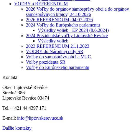
VOĽBY a REFERENDUM
2026 Voľby do orgánov samosprávy obcí a do orgánov
samosprávnych krajov, 24.10.2026
2026 REFERENDUM, 04.07.2026
2024 Voľby do Európskeho parlamentu
Výsledky volieb - EP 2024 (8.6.2024)
2024 Prezidentské voľby Liptovské Revúce
Výsledky volieb
2023 REFERENDUM 21.1.2023
VOĽBY do Národnej rady SR
Voľby do samosprávy obcí a VUC
Voľby prezidenta SR
Voľby do Európskeho parlamentu
Kontakt
Obec Liptovské Revúce
Stredná 386
Liptovské Revúce 03474
Tel.: +421 44 4397 171
E-mail:
info@liptovskerevuce.sk
Dalšie kontakty