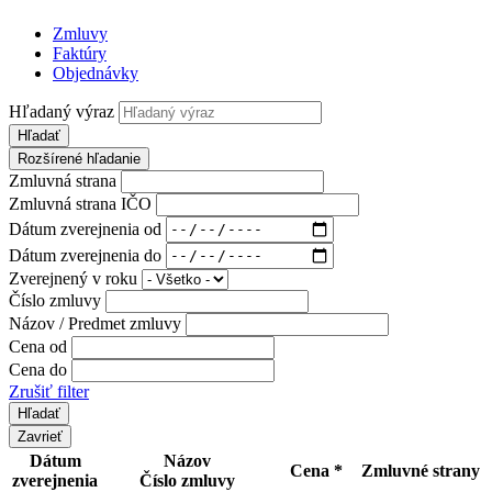
Zmluvy
Faktúry
Objednávky
Hľadaný výraz
Hľadať
Rozšírené hľadanie
Zmluvná strana
Zmluvná strana IČO
Dátum zverejnenia od
Dátum zverejnenia do
Zverejnený v roku
Číslo zmluvy
Názov / Predmet zmluvy
Cena od
Cena do
Zrušiť filter
Zavrieť
Dátum
Názov
Cena *
Zmluvné strany
zverejnenia
Číslo zmluvy