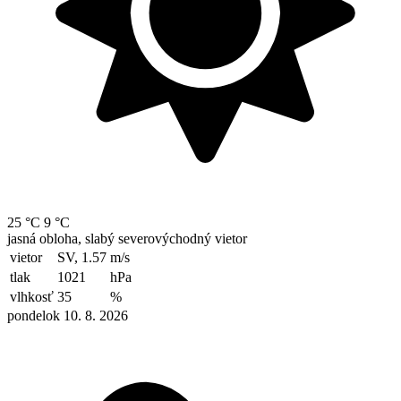
25 °C
9 °C
jasná obloha, slabý severovýchodný vietor
vietor
SV, 1.57
m/s
tlak
1021
hPa
vlhkosť
35
%
pondelok 10. 8. 2026