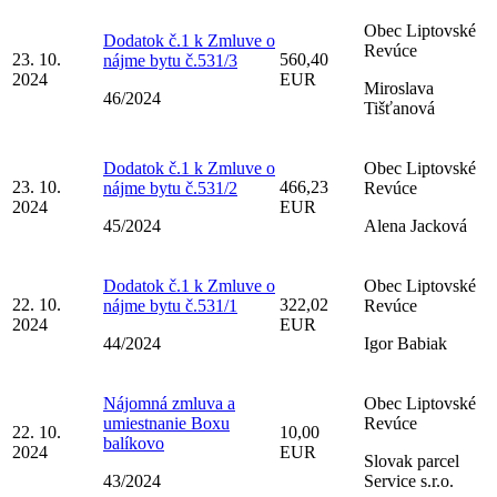
Obec Liptovské
Dodatok č.1 k Zmluve o
Revúce
23. 10.
560,40
nájme bytu č.531/3
2024
EUR
Miroslava
46/2024
Tišťanová
Dodatok č.1 k Zmluve o
Obec Liptovské
23. 10.
466,23
nájme bytu č.531/2
Revúce
2024
EUR
45/2024
Alena Jacková
Dodatok č.1 k Zmluve o
Obec Liptovské
22. 10.
322,02
nájme bytu č.531/1
Revúce
2024
EUR
44/2024
Igor Babiak
Nájomná zmluva a
Obec Liptovské
umiestnanie Boxu
Revúce
22. 10.
10,00
balíkovo
2024
EUR
Slovak parcel
43/2024
Service s.r.o.