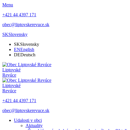
Menu
+421 44 4397 171
obec@liptovskerevuce.sk
SK
Slovensky
SK
Slovensky
EN
English
DE
Deutsch
Liptovské
Revúce
Liptovské
Revúce
+421 44 4397 171
obec@liptovskerevuce.sk
Udalosti v obci
Aktuality