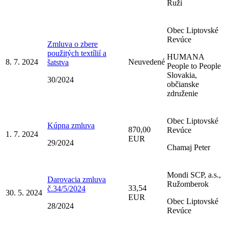
Ruži
Obec Liptovské
Revúce
Zmluva o zbere
použitých textílií a
HUMANA
8. 7. 2024
Neuvedené
šatstva
People to People
Slovakia,
30/2024
občianske
združenie
Obec Liptovské
Kúpna zmluva
870,00
Revúce
1. 7. 2024
EUR
29/2024
Chamaj Peter
Mondi SCP, a.s.,
Darovacia zmluva
Ružomberok
33,54
č.34/5/2024
30. 5. 2024
EUR
Obec Liptovské
28/2024
Revúce