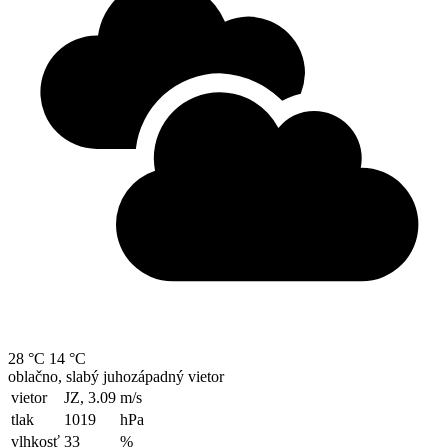
28 °C
14 °C
oblačno, slabý juhozápadný vietor
vietor
JZ, 3.09
m/s
tlak
1019
hPa
vlhkosť
33
%