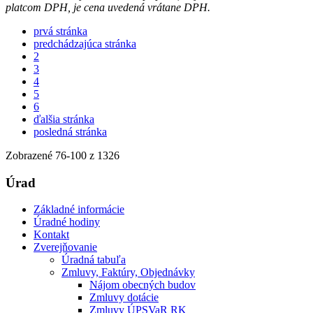
platcom DPH, je cena uvedená vrátane DPH.
prvá stránka
predchádzajúca stránka
2
3
4
5
6
ďalšia stránka
posledná stránka
Zobrazené
76
-
100
z 1326
Úrad
Základné informácie
Úradné hodiny
Kontakt
Zverejňovanie
Úradná tabuľa
Zmluvy, Faktúry, Objednávky
Nájom obecných budov
Zmluvy dotácie
Zmluvy ÚPSVaR RK