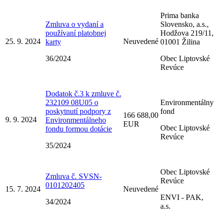
Prima banka
Zmluva o vydaní a
Slovensko, a.s.,
používaní platobnej
Hodžova 219/11,
25. 9. 2024
Neuvedené
karty
01001 Žilina
36/2024
Obec Liptovské
Revúce
Dodatok č.3 k zmluve č.
232109 08U05 o
Environmentálny
poskytnutí podpory z
fond
166 688,00
9. 9. 2024
Environmentálneho
EUR
Obec Liptovské
fondu formou dotácie
Revúce
35/2024
Obec Liptovské
Zmluva č. SVSN-
Revúce
0101202405
15. 7. 2024
Neuvedené
ENVI - PAK,
34/2024
a.s.