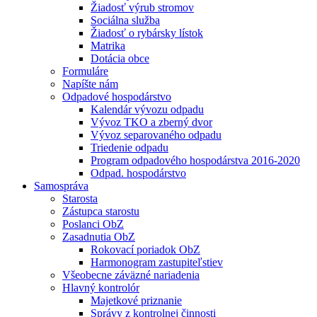
Žiadosť výrub stromov
Sociálna služba
Žiadosť o rybársky lístok
Matrika
Dotácia obce
Formuláre
Napíšte nám
Odpadové hospodárstvo
Kalendár vývozu odpadu
Vývoz TKO a zberný dvor
Vývoz separovaného odpadu
Triedenie odpadu
Program odpadového hospodárstva 2016-2020
Odpad. hospodárstvo
Samospráva
Starosta
Zástupca starostu
Poslanci ObZ
Zasadnutia ObZ
Rokovací poriadok ObZ
Harmonogram zastupiteľstiev
Všeobecne záväzné nariadenia
Hlavný kontrolór
Majetkové priznanie
Správy z kontrolnej činnosti