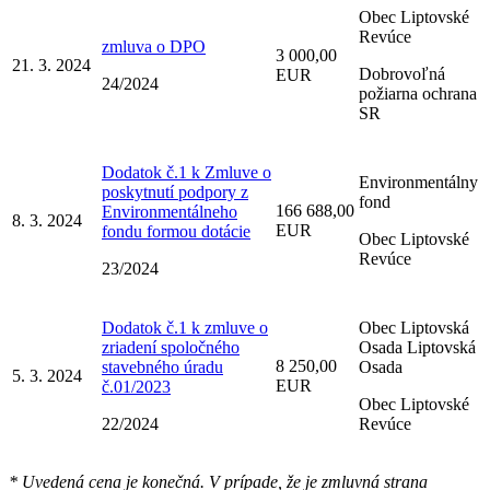
Obec Liptovské
Revúce
zmluva o DPO
3 000,00
21. 3. 2024
Dobrovoľná
EUR
24/2024
požiarna ochrana
SR
Dodatok č.1 k Zmluve o
Environmentálny
poskytnutí podpory z
fond
166 688,00
Environmentálneho
8. 3. 2024
EUR
fondu formou dotácie
Obec Liptovské
Revúce
23/2024
Dodatok č.1 k zmluve o
Obec Liptovská
zriadení spoločného
Osada Liptovská
8 250,00
stavebného úradu
Osada
5. 3. 2024
EUR
č.01/2023
Obec Liptovské
22/2024
Revúce
* Uvedená cena je konečná. V prípade, že je zmluvná strana