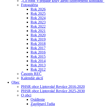
„Čo robiť v prípade krízy alebo ozbrojeného konfliktu"
Fotogaléria
Rok 2026
Rok 2025
Rok 2024
Rok 2023
Rok 2022
Rok 2021
Rok 2020
Rok 2019
Rok 2018
Rok 2017
Rok 2016
Rok 2015
Rok 2014
Rok 2013
Rok 2012
Časopis REČ
Kalendár akcií
Obec
PHSR obce Liptovské Revúce 2016-2020
PHSR obce Liptovské Revúce 2025-2030
O obci
Osídlenie
Zaujímaví ľudia