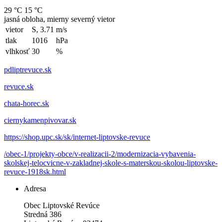
29 °C
15 °C
jasná obloha, mierny severný vietor
vietor
S, 3.71
m/s
tlak
1016
hPa
vlhkosť
30
%
pdliptrevuce.sk
revuce.sk
chata-horec.sk
ciernykamenpivovar.sk
https://shop.upc.sk/sk/internet-liptovske-revuce
/obec-1/projekty-obce/v-realizacii-2/modernizacia-vybavenia-
skolskej-telocvicne-v-zakladnej-skole-s-materskou-skolou-liptovske-
revuce-1918sk.html
Adresa
Obec Liptovské Revúce
Stredná 386