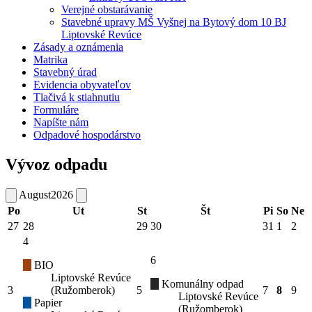
Verejné obstarávanie
Stavebné upravy MŠ Vyšnej na Bytový dom 10 BJ
Liptovské Revúce
Zásady a oznámenia
Matrika
Stavebný úrad
Evidencia obyvateľov
Tlačivá k stiahnutiu
Formuláre
Napíšte nám
Odpadové hospodárstvo
Vývoz odpadu
August
2026
Po
Ut
St
Št
Pi
So
Ne
27
28
29
30
31
1
2
4
6
BIO
Liptovské Revúce
Komunálny odpad
3
(Ružomberok)
5
7
8
9
Liptovské Revúce
Papier
(Ružomberok)