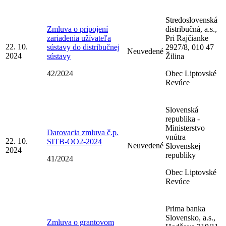
Stredoslovenská
Zmluva o pripojení
distribučná, a.s.,
zariadenia užívateľa
Pri Rajčianke
22. 10.
sústavy do distribučnej
2927/8, 010 47
Neuvedené
2024
sústavy
Žilina
42/2024
Obec Liptovské
Revúce
Slovenská
republika -
Ministerstvo
Darovacia zmluva č.p.
vnútra
22. 10.
SITB-OO2-2024
Neuvedené
Slovenskej
2024
republiky
41/2024
Obec Liptovské
Revúce
Prima banka
Slovensko, a.s.,
Zmluva o grantovom