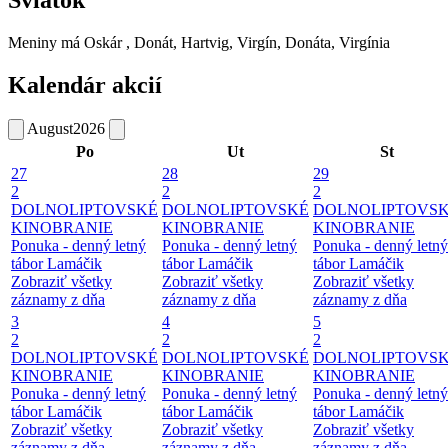
Sviatok
Meniny má
Oskár
, Donát, Hartvig, Virgín, Donáta, Virgínia
Kalendár akcií
August
2026
Po
Ut
St
27
28
29
2
2
2
DOLNOLIPTOVSKÉ
DOLNOLIPTOVSKÉ
DOLNOLIPTOVS
KINOBRANIE
KINOBRANIE
KINOBRANIE
Ponuka - denný letný
Ponuka - denný letný
Ponuka - denný letný
tábor Lamáčik
tábor Lamáčik
tábor Lamáčik
Zobraziť všetky
Zobraziť všetky
Zobraziť všetky
záznamy z dňa
záznamy z dňa
záznamy z dňa
3
4
5
2
2
2
DOLNOLIPTOVSKÉ
DOLNOLIPTOVSKÉ
DOLNOLIPTOVS
KINOBRANIE
KINOBRANIE
KINOBRANIE
Ponuka - denný letný
Ponuka - denný letný
Ponuka - denný letný
tábor Lamáčik
tábor Lamáčik
tábor Lamáčik
Zobraziť všetky
Zobraziť všetky
Zobraziť všetky
záznamy z dňa
záznamy z dňa
záznamy z dňa