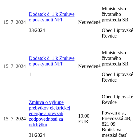
Ministerstvo
Dodatok č. 1 k Zmluve
životného
o poskytnutí NFP
prostredia SR
15. 7. 2024
Neuvedené
33/2024
Obec Liptovské
Revúce
Ministerstvo
Dodatok č. 1 k Zmluve
životného
o poskytnutí NFP
prostredia SR
15. 7. 2024
Neuvedené
1
Obec Liptovské
Revúce
Obec Liptovské
Zmluva o výkupe
Revúce
prebytkov elektrickej
Pow-en a.s.,
energie a prevzatí
19,00
Prievozská 4B,
15. 7. 2024
zodpovednosti za
EUR
821 09
odchýlku
Bratislava –
31/2024
mestská časť