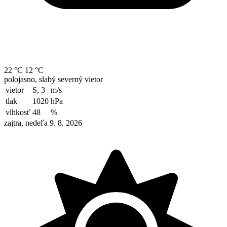
22 °C
12 °C
polojasno, slabý severný vietor
vietor
S, 3
m/s
tlak
1020
hPa
vlhkosť
48
%
zajtra, nedeľa 9. 8. 2026