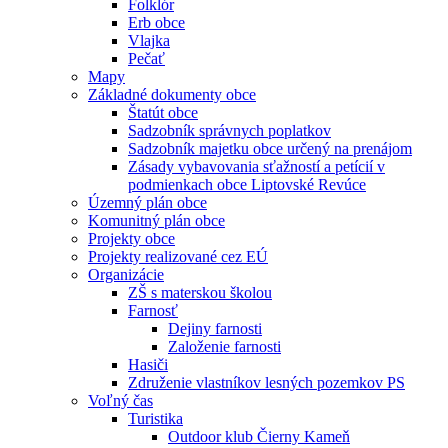
Folklór
Erb obce
Vlajka
Pečať
Mapy
Základné dokumenty obce
Štatút obce
Sadzobník správnych poplatkov
Sadzobník majetku obce určený na prenájom
Zásady vybavovania sťažností a petícií v
podmienkach obce Liptovské Revúce
Územný plán obce
Komunitný plán obce
Projekty obce
Projekty realizované cez EÚ
Organizácie
ZŠ s materskou školou
Farnosť
Dejiny farnosti
Založenie farnosti
Hasiči
Združenie vlastníkov lesných pozemkov PS
Voľný čas
Turistika
Outdoor klub Čierny Kameň