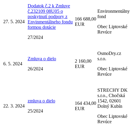
Dodatok č.2 k Zmluve
č.232109 08U05 o
Environmentálny
poskytnutí podpory z
fond
166 688,00
27. 5. 2024
Envinmentálneho fondu
EUR
Obec Liptovské
formou dotácie
Revúce
27/2024
OsmoDry.cz
Zmluva o dielo
s.r.o.
2 160,00
6. 5. 2024
EUR
26/2024
Obec Liptovské
Revúce
STRECHY DK
s.r.o., Chočská
zmluva o dielo
1542, 02601
164 434,00
22. 3. 2024
Dolný Kubín
EUR
25/2024
Obec Liptovské
Revúce