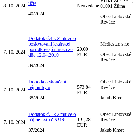
Hodžova 219/11,
účte
8. 10. 2024
Neuvedené
01001 Žilina
40/2024
Obec Liptovské
Revúce
Dodatok č.3 k Zmluve o
poskytovaní lekárskej
Medicstar, s.r.o.
20,00
posudkovej činnosti zo
7. 10. 2024
Obec Liptovské
EUR
dňa 12.04.2010
Revúce
39/2024
Dohoda o skončení
Obec Liptovské
573,84
nájmu bytu
Revúce
7. 10. 2024
EUR
38/2024
Jakub Kmeť
Dodatok č.1 k Zmluve o
Obec Liptovské
191,28
nájme bytu č.531/8
Revúce
7. 10. 2024
EUR
37/2024
Jakub Kmeť