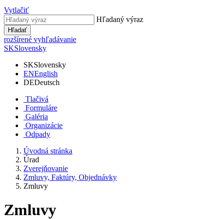
Vytlačiť
Hľadaný výraz
Hľadať
rozšírené vyhľadávanie
SK
Slovensky
SK
Slovensky
EN
English
DE
Deutsch
Tlačivá
Formuláre
Galéria
Organizácie
Odpady
Úvodná stránka
Úrad
Zverejňovanie
Zmluvy, Faktúry, Objednávky
Zmluvy
Zmluvy