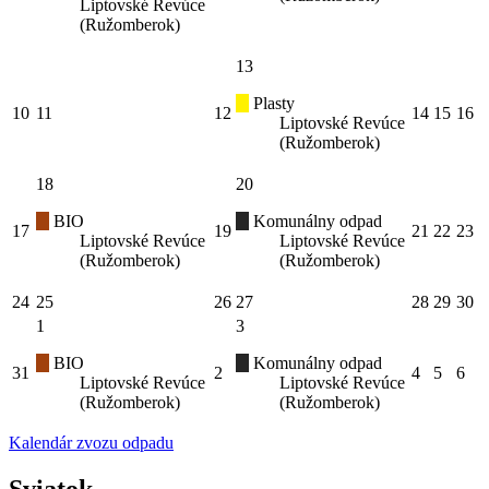
Liptovské Revúce
(Ružomberok)
13
Plasty
10
11
12
14
15
16
Liptovské Revúce
(Ružomberok)
18
20
BIO
Komunálny odpad
17
19
21
22
23
Liptovské Revúce
Liptovské Revúce
(Ružomberok)
(Ružomberok)
24
25
26
27
28
29
30
1
3
BIO
Komunálny odpad
31
2
4
5
6
Liptovské Revúce
Liptovské Revúce
(Ružomberok)
(Ružomberok)
Kalendár zvozu odpadu