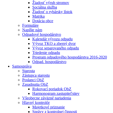
Žiadosť výrub stromov
Sociálna služba
Žiadosť o rybársky lístok
Matrika
Dotácia obce
Formuláre
Napíšte nám
Odpadové hospodárstvo
Kalendár vývozu odpadu
Vývoz TKO a zberný dvor
Vývoz separovaného odpadu
Triedenie odpadu
Program odpadového hospodárstva 2016-2020
Odpad. hospodárstvo
Samospráva
Starosta
Zástupca starostu
Poslanci ObZ
Zasadnutia ObZ
Rokovací poriadok ObZ
Harmonogram zastupiteľstiev
Všeobecne záväzné nariadenia
Hlavný kontrolór
Majetkové priznanie
Správy z kontrolnej činnosti