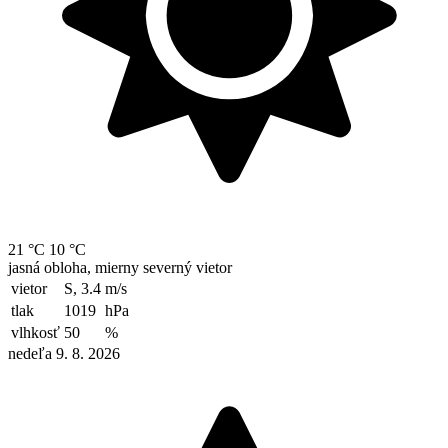
21 °C
10 °C
jasná obloha, mierny severný vietor
vietor
S, 3.4
m/s
tlak
1019
hPa
vlhkosť
50
%
nedeľa 9. 8. 2026