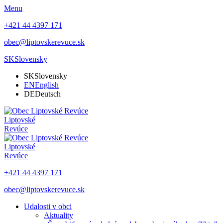
Menu
+421 44 4397 171
obec@liptovskerevuce.sk
SK
Slovensky
SK
Slovensky
EN
English
DE
Deutsch
Liptovské
Revúce
Liptovské
Revúce
+421 44 4397 171
obec@liptovskerevuce.sk
Udalosti v obci
Aktuality