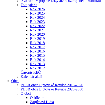
„Čo robiť v prípade krízy alebo ozbrojeného konfliktu"
Fotogaléria
Rok 2026
Rok 2025
Rok 2024
Rok 2023
Rok 2022
Rok 2021
Rok 2020
Rok 2019
Rok 2018
Rok 2017
Rok 2016
Rok 2015
Rok 2014
Rok 2013
Rok 2012
Časopis REČ
Kalendár akcií
Obec
PHSR obce Liptovské Revúce 2016-2020
PHSR obce Liptovské Revúce 2025-2030
O obci
Osídlenie
Zaujímaví ľudia