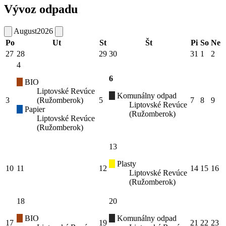
Vývoz odpadu
August
2026
Po
Ut
St
Št
Pi
So
Ne
27
28
29
30
31
1
2
4
6
BIO
Liptovské Revúce
Komunálny odpad
3
(Ružomberok)
5
7
8
9
Liptovské Revúce
Papier
(Ružomberok)
Liptovské Revúce
(Ružomberok)
13
Plasty
10
11
12
14
15
16
Liptovské Revúce
(Ružomberok)
18
20
BIO
Komunálny odpad
17
19
21
22
23