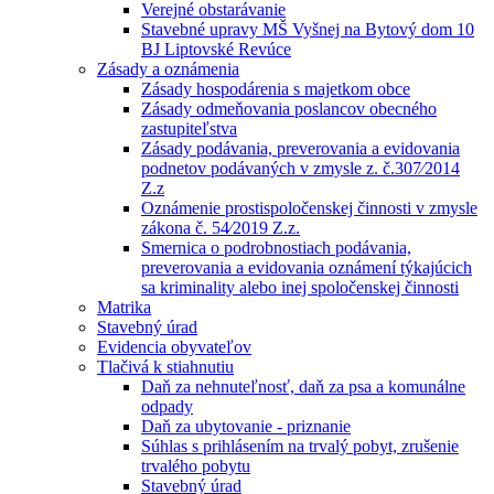
Verejné obstarávanie
Stavebné upravy MŠ Vyšnej na Bytový dom 10
BJ Liptovské Revúce
Zásady a oznámenia
Zásady hospodárenia s majetkom obce
Zásady odmeňovania poslancov obecného
zastupiteľstva
Zásady podávania, preverovania a evidovania
podnetov podávaných v zmysle z. č.307⁄2014
Z.z
Oznámenie prostispoločenskej činnosti v zmysle
zákona č. 54⁄2019 Z.z.
Smernica o podrobnostiach podávania,
preverovania a evidovania oznámení týkajúcich
sa kriminality alebo inej spoločenskej činnosti
Matrika
Stavebný úrad
Evidencia obyvateľov
Tlačivá k stiahnutiu
Daň za nehnuteľnosť, daň za psa a komunálne
odpady
Daň za ubytovanie - priznanie
Súhlas s prihlásením na trvalý pobyt, zrušenie
trvalého pobytu
Stavebný úrad