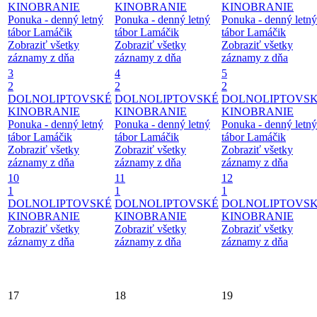
KINOBRANIE
KINOBRANIE
KINOBRANIE
Ponuka - denný letný
Ponuka - denný letný
Ponuka - denný letný
tábor Lamáčik
tábor Lamáčik
tábor Lamáčik
Zobraziť všetky
Zobraziť všetky
Zobraziť všetky
záznamy z dňa
záznamy z dňa
záznamy z dňa
3
4
5
2
2
2
DOLNOLIPTOVSKÉ
DOLNOLIPTOVSKÉ
DOLNOLIPTOVS
KINOBRANIE
KINOBRANIE
KINOBRANIE
Ponuka - denný letný
Ponuka - denný letný
Ponuka - denný letný
tábor Lamáčik
tábor Lamáčik
tábor Lamáčik
Zobraziť všetky
Zobraziť všetky
Zobraziť všetky
záznamy z dňa
záznamy z dňa
záznamy z dňa
10
11
12
1
1
1
DOLNOLIPTOVSKÉ
DOLNOLIPTOVSKÉ
DOLNOLIPTOVS
KINOBRANIE
KINOBRANIE
KINOBRANIE
Zobraziť všetky
Zobraziť všetky
Zobraziť všetky
záznamy z dňa
záznamy z dňa
záznamy z dňa
17
18
19