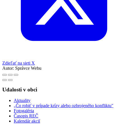
Zdieľať na sieti X
Autor:
Správce Webu
Udalosti v obci
Aktuality
„Čo robiť v prípade krízy alebo ozbrojeného konfliktu"
Fotogaléria
Časopis REČ
Kalendár akcií