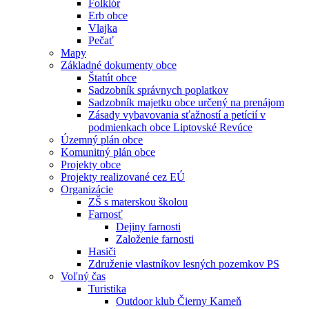
Folklór
Erb obce
Vlajka
Pečať
Mapy
Základné dokumenty obce
Štatút obce
Sadzobník správnych poplatkov
Sadzobník majetku obce určený na prenájom
Zásady vybavovania sťažností a petícií v
podmienkach obce Liptovské Revúce
Územný plán obce
Komunitný plán obce
Projekty obce
Projekty realizované cez EÚ
Organizácie
ZŠ s materskou školou
Farnosť
Dejiny farnosti
Založenie farnosti
Hasiči
Združenie vlastníkov lesných pozemkov PS
Voľný čas
Turistika
Outdoor klub Čierny Kameň