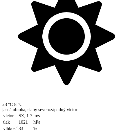
23 °C
8 °C
jasná obloha, slabý severozápadný vietor
vietor
SZ, 1.7
m/s
tlak
1021
hPa
vlhkosť
33
%