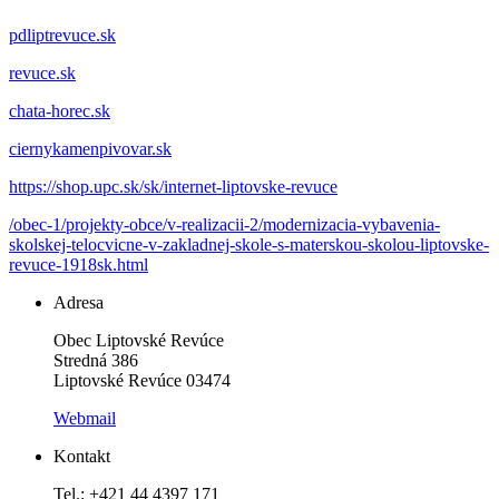
pdliptrevuce.sk
revuce.sk
chata-horec.sk
ciernykamenpivovar.sk
https://shop.upc.sk/sk/internet-liptovske-revuce
/obec-1/projekty-obce/v-realizacii-2/modernizacia-vybavenia-
skolskej-telocvicne-v-zakladnej-skole-s-materskou-skolou-liptovske-
revuce-1918sk.html
Adresa
Obec Liptovské Revúce
Stredná 386
Liptovské Revúce 03474
Webmail
Kontakt
Tel.: +421 44 4397 171