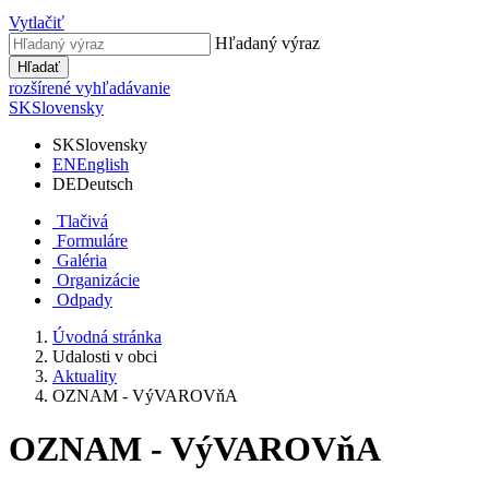
Vytlačiť
Hľadaný výraz
Hľadať
rozšírené vyhľadávanie
SK
Slovensky
SK
Slovensky
EN
English
DE
Deutsch
Tlačivá
Formuláre
Galéria
Organizácie
Odpady
Úvodná stránka
Udalosti v obci
Aktuality
OZNAM - VýVAROVňA
OZNAM - VýVAROVňA