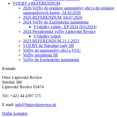
VOĽBY a REFERENDUM
2026 Voľby do orgánov samosprávy obcí a do orgánov
samosprávnych krajov, 24.10.2026
2026 REFERENDUM, 04.07.2026
2024 Voľby do Európskeho parlamentu
Výsledky volieb - EP 2024 (8.6.2024)
2024 Prezidentské voľby Liptovské Revúce
Výsledky volieb
2023 REFERENDUM 21.1.2023
VOĽBY do Národnej rady SR
Voľby do samosprávy obcí a VUC
Voľby prezidenta SR
Voľby do Európskeho parlamentu
Kontakt
Obec Liptovské Revúce
Stredná 386
Liptovské Revúce 03474
Tel.: +421 44 4397 171
E-mail:
info@liptovskerevuce.sk
Dalšie kontakty