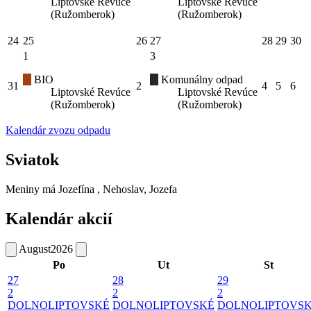
Liptovské Revúce
Liptovské Revúce
(Ružomberok)
(Ružomberok)
24
25
26
27
28
29
30
1
3
BIO
Komunálny odpad
31
2
4
5
6
Liptovské Revúce
Liptovské Revúce
(Ružomberok)
(Ružomberok)
Kalendár zvozu odpadu
Sviatok
Meniny má
Jozefína
, Nehoslav, Jozefa
Kalendár akcií
August
2026
Po
Ut
St
27
28
29
2
2
2
DOLNOLIPTOVSKÉ
DOLNOLIPTOVSKÉ
DOLNOLIPTOVS