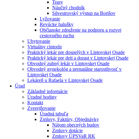
Trasy
Náučný chodník
Silvestrovský výstup na Borišov
Lyžovanie
Revúcke halušky
Občianske združenie na podporu a rozvoj
cestovného ruchu
Ubytovanie
Virtuálny cintorín
Praktický lekár pre dospelých v Liptovskej Osade
Praktický lekár pre deti a dorast v Liptovskej Osade
Obvodný zubný lekár v Liptovskej Osade
Obvodný gynekológ a prenatálne starostlivosť v
Liptovskej Osade
Lekáreň u Rafaela v Liptovskej Osade
Úrad
Základné informácie
Úradné hodiny
Kontakt
Zverejňovanie
Úradná tabuľa
Zmluvy, Faktúry, Objednávky
Nájom obecných budov
Zmluvy dotácie
Zmluvy ÚPSVaR RK