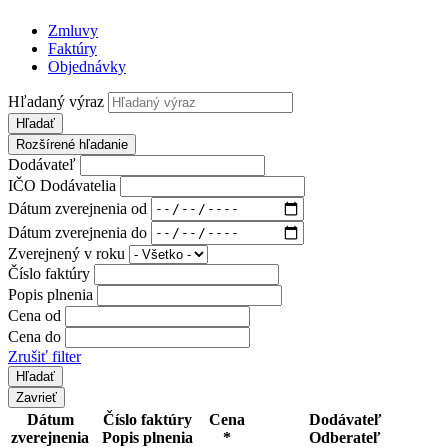
Zmluvy
Faktúry
Objednávky
Hľadaný výraz
Hľadať
Rozšírené hľadanie
Dodávateľ
IČO Dodávatelia
Dátum zverejnenia od
Dátum zverejnenia do
Zverejnený v roku
Číslo faktúry
Popis plnenia
Cena od
Cena do
Zrušiť filter
Zavrieť
Dátum
Číslo faktúry
Cena
Dodávateľ
zverejnenia
Popis plnenia
*
Odberateľ