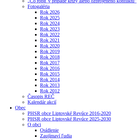
„Čo robiť v prípade krízy alebo ozbrojeného konfliktu"
Fotogaléria
Rok 2026
Rok 2025
Rok 2024
Rok 2023
Rok 2022
Rok 2021
Rok 2020
Rok 2019
Rok 2018
Rok 2017
Rok 2016
Rok 2015
Rok 2014
Rok 2013
Rok 2012
Časopis REČ
Kalendár akcií
Obec
PHSR obce Liptovské Revúce 2016-2020
PHSR obce Liptovské Revúce 2025-2030
O obci
Osídlenie
Zaujímaví ľudia