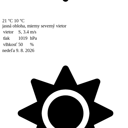
21 °C
10 °C
jasná obloha, mierny severný vietor
vietor
S, 3.4
m/s
tlak
1019
hPa
vlhkosť
50
%
nedeľa 9. 8. 2026