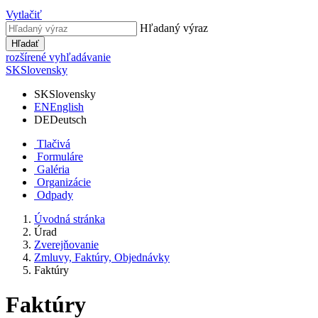
Vytlačiť
Hľadaný výraz
Hľadať
rozšírené vyhľadávanie
SK
Slovensky
SK
Slovensky
EN
English
DE
Deutsch
Tlačivá
Formuláre
Galéria
Organizácie
Odpady
Úvodná stránka
Úrad
Zverejňovanie
Zmluvy, Faktúry, Objednávky
Faktúry
Faktúry