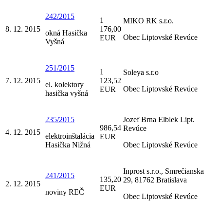
242/2015
1
MIKO RK s.r.o.
8. 12. 2015
176,00
okná Hasička
Obec Liptovské Revúce
EUR
Vyšná
251/2015
1
Soleya s.r.o
7. 12. 2015
123,52
el. kolektory
Obec Liptovské Revúce
EUR
hasička vyšná
235/2015
Jozef Brna Elblek Lipt.
986,54
Revúce
4. 12. 2015
elektroinštalácia
EUR
Hasička Nižná
Obec Liptovské Revúce
Inprost s.r.o., Smrečianska
241/2015
135,20
29, 81762 Bratislava
2. 12. 2015
EUR
noviny REČ
Obec Liptovské Revúce