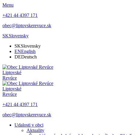
Menu
+421 44 4397 171
obec@liptovskerevuce.sk
SK
Slovensky
SK
Slovensky
EN
English
DE
Deutsch
Liptovské
Revúce
Liptovské
Revúce
+421 44 4397 171
obec@liptovskerevuce.sk
Udalosti v obci
Aktuality