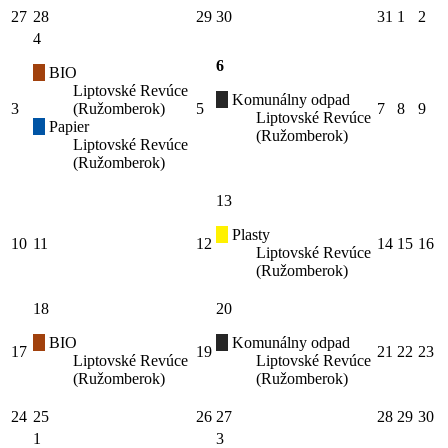
27
28
29
30
31
1
2
4
6
BIO
Liptovské Revúce
Komunálny odpad
3
(Ružomberok)
5
7
8
9
Liptovské Revúce
Papier
(Ružomberok)
Liptovské Revúce
(Ružomberok)
13
Plasty
10
11
12
14
15
16
Liptovské Revúce
(Ružomberok)
18
20
BIO
Komunálny odpad
17
19
21
22
23
Liptovské Revúce
Liptovské Revúce
(Ružomberok)
(Ružomberok)
24
25
26
27
28
29
30
1
3