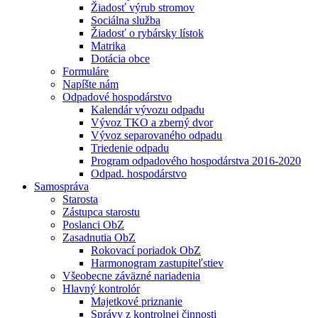
Žiadosť výrub stromov
Sociálna služba
Žiadosť o rybársky lístok
Matrika
Dotácia obce
Formuláre
Napíšte nám
Odpadové hospodárstvo
Kalendár vývozu odpadu
Vývoz TKO a zberný dvor
Vývoz separovaného odpadu
Triedenie odpadu
Program odpadového hospodárstva 2016-2020
Odpad. hospodárstvo
Samospráva
Starosta
Zástupca starostu
Poslanci ObZ
Zasadnutia ObZ
Rokovací poriadok ObZ
Harmonogram zastupiteľstiev
Všeobecne záväzné nariadenia
Hlavný kontrolór
Majetkové priznanie
Správy z kontrolnej činnosti