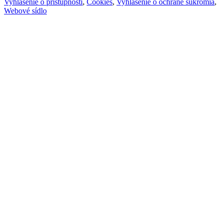
Vyhlásenie o prístupnosti
,
Cookies
,
Vyhlásenie o ochrane súkromia
,
Webové sídlo