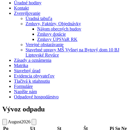
Úradné hodiny
Kontakt
Zverejňovanie
Úradná tabuľa
Zmluvy, Faktúry, Objednávky
Nájom obecných budov
Zmluvy dotácie
Zmluvy ÚPSVaR RK
Verejné obstarávanie
Stavebné upravy MŠ Vyšnej na Bytový dom 10 BJ
Liptovské Revúce
Zásady a oznámenia
Matrika
Stavebný úrad
Evidencia obyvateľov
Tlačivá k stiahnutiu
Formuláre
Napíšte nám
Odpadové hospodárstvo
Vývoz odpadu
August
2026
Po
Ut
St
Št
Pi
So
Ne