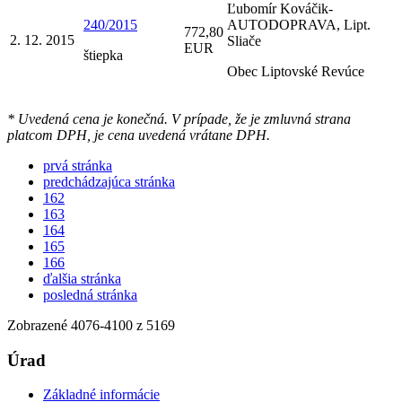
Ľubomír Kováčik-
240/2015
AUTODOPRAVA, Lipt.
772,80
2. 12. 2015
Sliače
EUR
štiepka
Obec Liptovské Revúce
* Uvedená cena je konečná. V prípade, že je zmluvná strana
platcom DPH, je cena uvedená vrátane DPH.
prvá stránka
predchádzajúca stránka
162
163
164
165
166
ďalšia stránka
posledná stránka
Zobrazené
4076
-
4100
z 5169
Úrad
Základné informácie