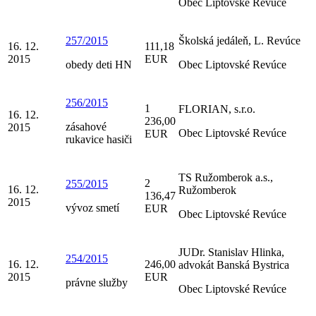
Obec Liptovské Revúce
257/2015
Školská jedáleň, L. Revúce
16. 12.
111,18
2015
EUR
obedy deti HN
Obec Liptovské Revúce
256/2015
1
FLORIAN, s.r.o.
16. 12.
236,00
zásahové
2015
Obec Liptovské Revúce
EUR
rukavice hasiči
TS Ružomberok a.s.,
2
255/2015
16. 12.
Ružomberok
136,47
2015
vývoz smetí
EUR
Obec Liptovské Revúce
JUDr. Stanislav Hlinka,
254/2015
16. 12.
246,00
advokát Banská Bystrica
2015
EUR
právne služby
Obec Liptovské Revúce