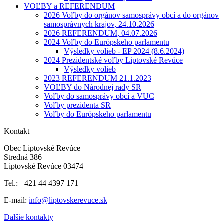
VOĽBY a REFERENDUM
2026 Voľby do orgánov samosprávy obcí a do orgánov
samosprávnych krajov, 24.10.2026
2026 REFERENDUM, 04.07.2026
2024 Voľby do Európskeho parlamentu
Výsledky volieb - EP 2024 (8.6.2024)
2024 Prezidentské voľby Liptovské Revúce
Výsledky volieb
2023 REFERENDUM 21.1.2023
VOĽBY do Národnej rady SR
Voľby do samosprávy obcí a VUC
Voľby prezidenta SR
Voľby do Európskeho parlamentu
Kontakt
Obec Liptovské Revúce
Stredná 386
Liptovské Revúce 03474
Tel.: +421 44 4397 171
E-mail:
info@liptovskerevuce.sk
Dalšie kontakty