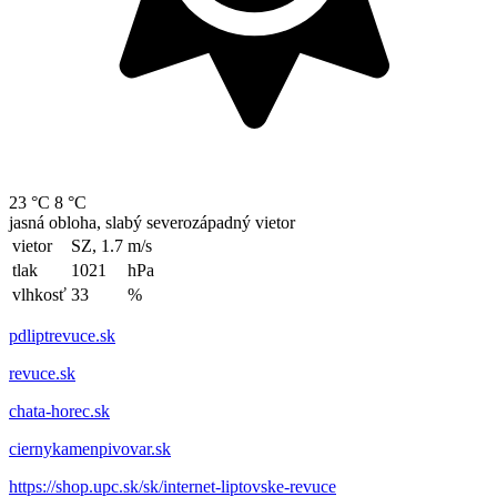
23 °C
8 °C
jasná obloha, slabý severozápadný vietor
vietor
SZ, 1.7
m/s
tlak
1021
hPa
vlhkosť
33
%
pdliptrevuce.sk
revuce.sk
chata-horec.sk
ciernykamenpivovar.sk
https://shop.upc.sk/sk/internet-liptovske-revuce