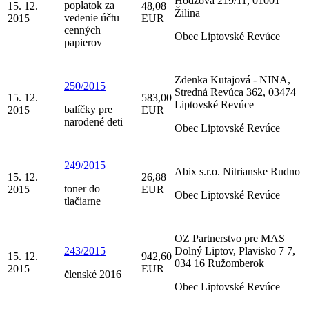
Hodžova 219/11, 01001
poplatok za
15. 12.
48,08
Žilina
vedenie účtu
2015
EUR
cenných
Obec Liptovské Revúce
papierov
Zdenka Kutajová - NINA,
250/2015
Stredná Revúca 362, 03474
15. 12.
583,00
Liptovské Revúce
balíčky pre
2015
EUR
narodené deti
Obec Liptovské Revúce
249/2015
Abix s.r.o. Nitrianske Rudno
15. 12.
26,88
toner do
2015
EUR
Obec Liptovské Revúce
tlačiarne
OZ Partnerstvo pre MAS
243/2015
Dolný Liptov, Plavisko 7 7,
15. 12.
942,60
034 16 Ružomberok
2015
EUR
členské 2016
Obec Liptovské Revúce