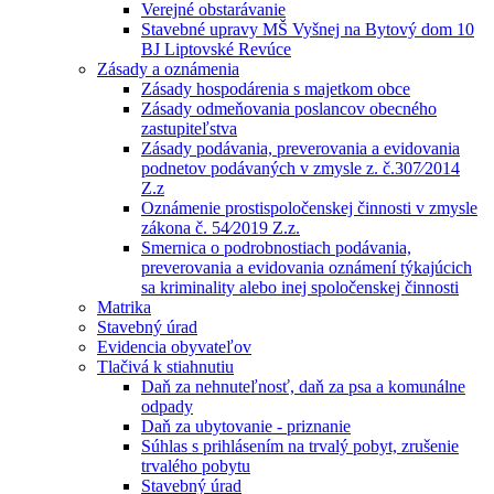
Verejné obstarávanie
Stavebné upravy MŠ Vyšnej na Bytový dom 10
BJ Liptovské Revúce
Zásady a oznámenia
Zásady hospodárenia s majetkom obce
Zásady odmeňovania poslancov obecného
zastupiteľstva
Zásady podávania, preverovania a evidovania
podnetov podávaných v zmysle z. č.307⁄2014
Z.z
Oznámenie prostispoločenskej činnosti v zmysle
zákona č. 54⁄2019 Z.z.
Smernica o podrobnostiach podávania,
preverovania a evidovania oznámení týkajúcich
sa kriminality alebo inej spoločenskej činnosti
Matrika
Stavebný úrad
Evidencia obyvateľov
Tlačivá k stiahnutiu
Daň za nehnuteľnosť, daň za psa a komunálne
odpady
Daň za ubytovanie - priznanie
Súhlas s prihlásením na trvalý pobyt, zrušenie
trvalého pobytu
Stavebný úrad