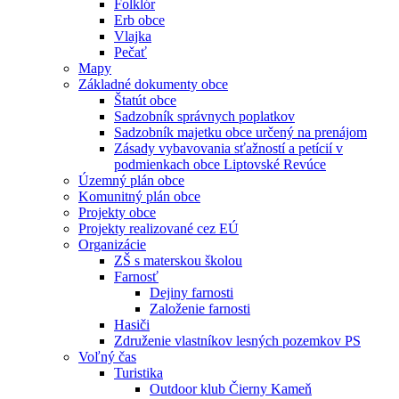
Folklór
Erb obce
Vlajka
Pečať
Mapy
Základné dokumenty obce
Štatút obce
Sadzobník správnych poplatkov
Sadzobník majetku obce určený na prenájom
Zásady vybavovania sťažností a petícií v
podmienkach obce Liptovské Revúce
Územný plán obce
Komunitný plán obce
Projekty obce
Projekty realizované cez EÚ
Organizácie
ZŠ s materskou školou
Farnosť
Dejiny farnosti
Založenie farnosti
Hasiči
Združenie vlastníkov lesných pozemkov PS
Voľný čas
Turistika
Outdoor klub Čierny Kameň