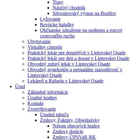
Trasy
Náučný chodník
Silvestrovský výstup na Borišov
Lyžovanie
Revúcke halušky
Občianske združenie na podporu a rozvoj
cestovného ruchu
Ubytovanie
Virtuálny cintorín
Praktický lekár pre dospelých v Liptovskej Osade
Praktický lekár pre deti a dorast v Liptovskej Osade
Obvodný zubný lekár v Liptovskej Osade
Obvodný gynekológ a prenatálne starostlivosť v
Liptovskej Osade
Lekáreň u Rafaela v Liptovskej Osade
Úrad
Základné informácie
Úradné hodiny
Kontakt
Zverejňovanie
Úradná tabuľa
Zmluvy, Faktúry, Objednávky
Nájom obecných budov
Zmluvy dotácie
Zmluvy ÚPSVaR RK