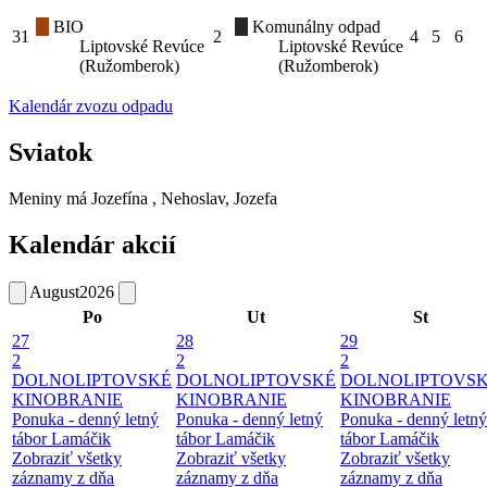
BIO
Komunálny odpad
31
2
4
5
6
Liptovské Revúce
Liptovské Revúce
(Ružomberok)
(Ružomberok)
Kalendár zvozu odpadu
Sviatok
Meniny má
Jozefína
, Nehoslav, Jozefa
Kalendár akcií
August
2026
Po
Ut
St
27
28
29
2
2
2
DOLNOLIPTOVSKÉ
DOLNOLIPTOVSKÉ
DOLNOLIPTOVS
KINOBRANIE
KINOBRANIE
KINOBRANIE
Ponuka - denný letný
Ponuka - denný letný
Ponuka - denný letný
tábor Lamáčik
tábor Lamáčik
tábor Lamáčik
Zobraziť všetky
Zobraziť všetky
Zobraziť všetky
záznamy z dňa
záznamy z dňa
záznamy z dňa