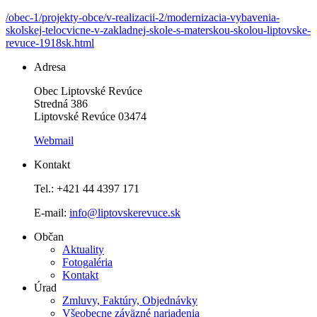
/obec-1/projekty-obce/v-realizacii-2/modernizacia-vybavenia-
skolskej-telocvicne-v-zakladnej-skole-s-materskou-skolou-liptovske-
revuce-1918sk.html
Adresa
Obec Liptovské Revúce
Stredná 386
Liptovské Revúce 03474
Webmail
Kontakt
Tel.: +421 44 4397 171
E-mail:
info@liptovskerevuce.sk
Občan
Aktuality
Fotogaléria
Kontakt
Úrad
Zmluvy, Faktúry, Objednávky
Všeobecne záväzné nariadenia