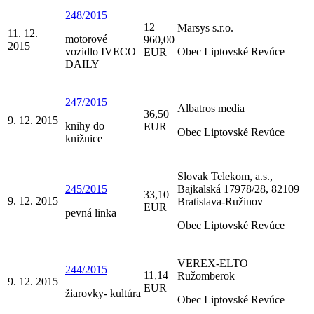
248/2015
12
Marsys s.r.o.
11. 12.
motorové
960,00
2015
vozidlo IVECO
Obec Liptovské Revúce
EUR
DAILY
247/2015
Albatros media
36,50
9. 12. 2015
knihy do
EUR
Obec Liptovské Revúce
knižnice
Slovak Telekom, a.s.,
245/2015
Bajkalská 17978/28, 82109
33,10
9. 12. 2015
Bratislava-Ružinov
EUR
pevná linka
Obec Liptovské Revúce
VEREX-ELTO
244/2015
11,14
Ružomberok
9. 12. 2015
EUR
žiarovky- kultúra
Obec Liptovské Revúce