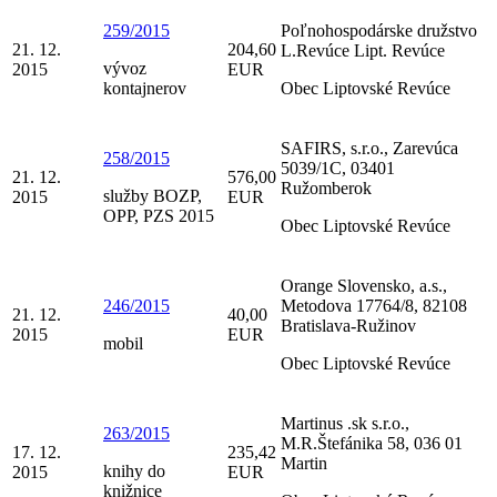
259/2015
Poľnohospodárske družstvo
21. 12.
204,60
L.Revúce Lipt. Revúce
vývoz
2015
EUR
kontajnerov
Obec Liptovské Revúce
SAFIRS, s.r.o., Zarevúca
258/2015
5039/1C, 03401
21. 12.
576,00
Ružomberok
služby BOZP,
2015
EUR
OPP, PZS 2015
Obec Liptovské Revúce
Orange Slovensko, a.s.,
246/2015
Metodova 17764/8, 82108
21. 12.
40,00
Bratislava-Ružinov
2015
EUR
mobil
Obec Liptovské Revúce
Martinus .sk s.r.o.,
263/2015
M.R.Štefánika 58, 036 01
17. 12.
235,42
Martin
knihy do
2015
EUR
knižnice